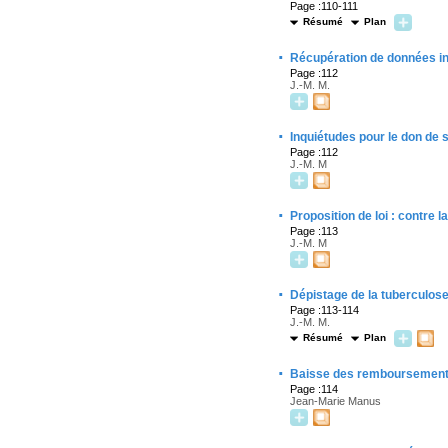
Page :110-111
Résumé
Plan
·
Récupération de données i
Page :112
J.-M. M.
·
Inquiétudes pour le don de 
Page :112
J.-M. M
·
Proposition de loi : contre 
Page :113
J.-M. M
·
Dépistage de la tuberculose
Page :113-114
J.-M. M.
Résumé
Plan
·
Baisse des remboursements 
Page :114
Jean-Marie Manus