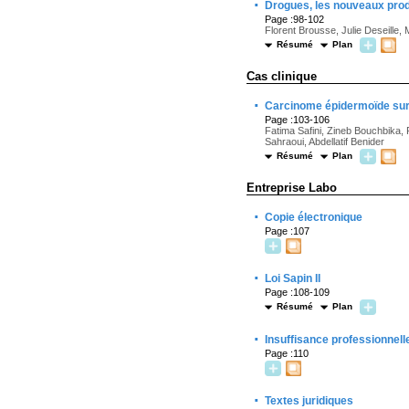
·
Drogues, les nouveaux produ
Page :98-102
Florent Brousse, Julie Deseille
Résumé
Plan
Cas clinique
·
Carcinome épidermoïde sur 
Page :103-106
Fatima Safini, Zineb Bouchbika,
Sahraoui, Abdellatif Benider
Résumé
Plan
Entreprise Labo
·
Copie électronique
Page :107
·
Loi Sapin II
Page :108-109
Résumé
Plan
·
Insuffisance professionnell
Page :110
·
Textes juridiques