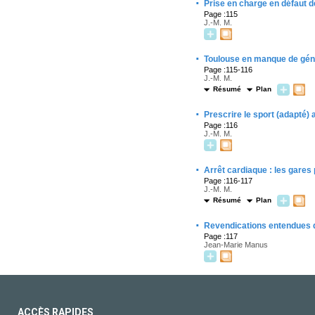
·
Prise en charge en défaut d
Page :115
J.-M. M.
·
Toulouse en manque de gén
Page :115-116
J.-M. M.
Résumé
Plan
·
Prescrire le sport (adapté)
Page :116
J.-M. M.
·
Arrêt cardiaque : les gares 
Page :116-117
J.-M. M.
Résumé
Plan
·
Revendications entendues 
Page :117
Jean-Marie Manus
ACCÈS RAPIDES