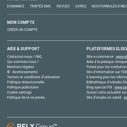
DOMAINES
TRAITÉS EMC
REVUES
LIVRES
NOS FORMULES D'AB
MON COMPTE
CRÉER UN COMPTE
AIDE & SUPPORT
PLATEFORMES ELSE
Contactez-nous / FAQ
Site e-commerce :
www.el
Qui sommes-nous ?
Aide à la pratique clinique
Mentions légales
Portail pour les institution
© - Avertissements
Site d'information sur l'E
Termes et conditions d'utilisation
E-learning pour les infirmi
Politique rédactionnelle
Bibliothèque d'e-books Els
Politique publicitaire
Blog special IFSI :
www.gen
Cookie settings
Suivez notre actualité sur
Politique de la vie privée
Site d'emploi en santé :
e