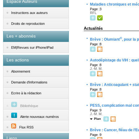
Espace Auteurs
·
Maladies chroniques et mé
Page :3
RFL
Instructions aux auteurs
Droits de reproduction
Actualités
Les + abonnés
·
®
Brève : Olumiant
, pour la
Page :8
EM|Revues sur iPhone/iPad
·
Les actions
Autodépistage du VIH : quel
Page :8
J.-M. M.
Abonnement
Demande d'informations
·
Brève : Anticoagulant + stat
Page :8
Ecrire à la rédaction
·
PESS, complication mal con
Bibliothèque
Page :9
J.-M. M.
Alerte nouveaux numéros
Plan
Flux RSS
·
Brève : Cancer, fléau de l’
Page :9
Liens