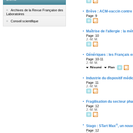
·
Archives de la Revue Française des
Brève : ACM-vaccin contre 
Laboratoires
Page :9
Conseil scientifique
·
Maîtrise de l’allergie : la 
Page :10
J.-M. M.
·
Génériques : les Français 
Page :10-11
J.-M. M.
Résumé
Plan
·
Industrie du dispositif médic
Page :11
J.-M. M.
·
Fragilisation du secteur pha
Page :12
J.-M. M.
·
®
Stago : STart Max
, un nou
Page :12