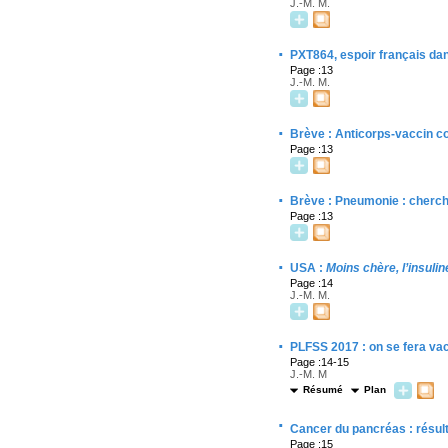
J.-M. M.
·
PXT864, espoir français da
Page :13
J.-M. M.
·
Brève : Anticorps-vaccin co
Page :13
·
Brève : Pneumonie : cherch
Page :13
·
USA :
Moins chère, l’insuli
Page :14
J.-M. M.
·
PLFSS 2017 : on se fera vac
Page :14-15
J.-M. M
Résumé
Plan
·
Cancer du pancréas : résul
Page :15