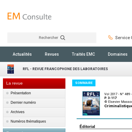
Rechercher
Service C
Rechercher
Actualités
Revues
Traités EMC
Domaines
RFL - REVUE FRANCOPHONE DES LABORATOIRES
La revue
SOMMAIRE
Présentation
Vol 2017 - N° 489 -
P. 3-117
© Elsevier Masso
Dernier numéro
Criminalistiqu
Archives
Numéros thématiques
Éditorial