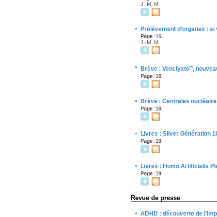
J.-M. M.
·
Prélèvement d’organes : si v
Page :16
J.-M. M.
·
®
Brève : Venclyxto
, nouvea
Page :16
·
Brève : Centrales nucléaire
Page :16
·
Livres : Silver Génération 
Page :19
·
Livres : Homo Artificialis
Page :19
Revue de presse
·
ADHD : découverte de l’impl