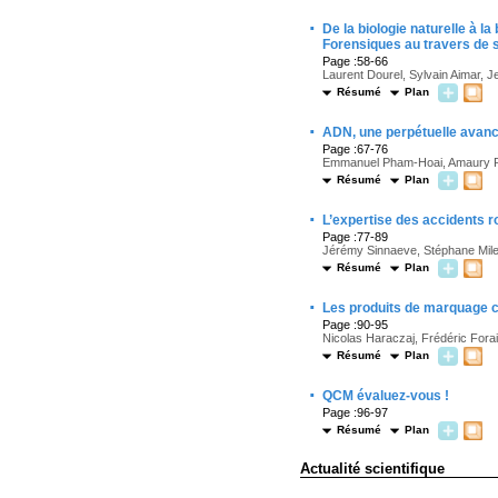
·
De la biologie naturelle à l
Forensiques au travers de 
Page :58-66
Laurent Dourel, Sylvain Aimar, 
Résumé
Plan
·
ADN, une perpétuelle avan
Page :67-76
Emmanuel Pham-Hoai, Amaury P
Résumé
Plan
·
L’expertise des accidents r
Page :77-89
Jérémy Sinnaeve, Stéphane Mile
Résumé
Plan
·
Les produits de marquage 
Page :90-95
Nicolas Haraczaj, Frédéric Fora
Résumé
Plan
·
QCM évaluez-vous !
Page :96-97
Résumé
Plan
Actualité scientifique