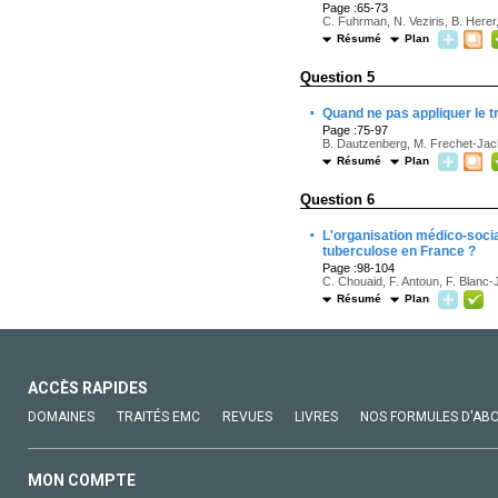
Page :65-73
C. Fuhrman, N. Veziris, B. Herer
Résumé
Plan
Question 5
·
Quand ne pas appliquer le t
Page :75-97
B. Dautzenberg, M. Frechet-Jachy
Résumé
Plan
Question 6
·
L'organisation médico-social
tuberculose en France ?
Page :98-104
C. Chouaid, F. Antoun, F. Blanc-J
Résumé
Plan
ACCÈS RAPIDES
DOMAINES
TRAITÉS EMC
REVUES
LIVRES
NOS FORMULES D'AB
MON COMPTE