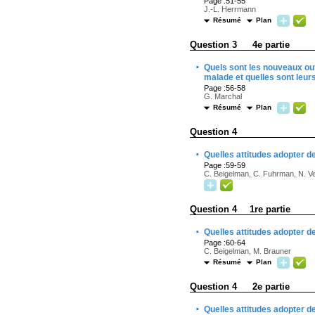
Page :51-55
J.-L. Herrmann
Résumé
Plan
Question 3 4e partie
·
Quels sont les nouveaux outi
malade et quelles sont leurs
Page :56-58
G. Marchal
Résumé
Plan
Question 4
·
Quelles attitudes adopter d
Page :59-59
C. Beigelman, C. Fuhrman, N. Ve
Question 4 1re partie
·
Quelles attitudes adopter d
Page :60-64
C. Beigelman, M. Brauner
Résumé
Plan
Question 4 2e partie
·
Quelles attitudes adopter d