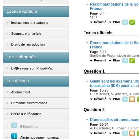
·
Recommandations de la Soci
France
Espace Auteurs
Page :3-4
SPLF
Résumé
Plan
Instructions aux auteurs
Textes officiels
Soumettre un article
·
Recommandations de la Soci
Droits de reproduction
France
Page :5-11
Société de Pneumologie de Lan
Les + abonnés
Résumé
Plan
EM|Revues sur iPhone/iPad
Question 1
·
Les actions
Quels sont les examens uti
tuberculine (IDR) positive 
Page :13-23
Abonnement
C. Delacourt, M. Albertini, B. D
Résumé
Plan
Demande d'informations
Question 2
Ecrire à la rédaction
·
Dans quelles circonstances 
Page :25-34
Bibliothèque
A. Deschildre, C. Poirier, J. Cad
Résumé
Plan
Alerte nouveaux numéros