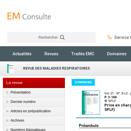
Rechercher
Service C
Rechercher
Actualités
Revues
Traités EMC
Domaines
REVUE DES MALADIES RESPIRATOIRES
La revue
SOMMAIRE
Présentation
Vol 21 - N° 3-c2 -
P. 3-104
© SPLF
Dernier numéro
Prise en char
SPLF)
Articles en prépublication
Archives
Préambule
Numéros thématiques