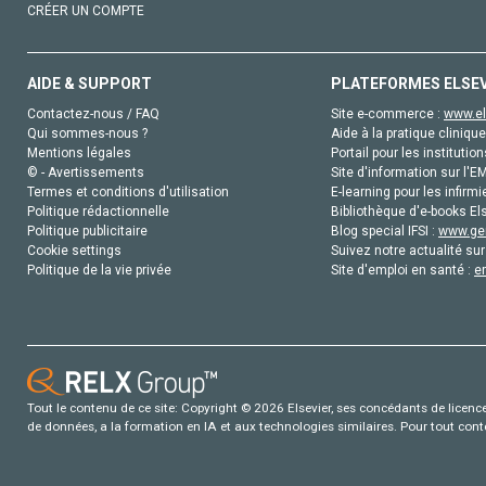
CRÉER UN COMPTE
AIDE & SUPPORT
PLATEFORMES ELSE
Contactez-nous / FAQ
Site e-commerce :
www.el
Qui sommes-nous ?
Aide à la pratique clinique
Mentions légales
Portail pour les institution
© - Avertissements
Site d'information sur l'E
Termes et conditions d'utilisation
E-learning pour les infirmi
Politique rédactionnelle
Bibliothèque d'e-books Els
Politique publicitaire
Blog special IFSI :
www.gen
Cookie settings
Suivez notre actualité sur
Politique de la vie privée
Site d'emploi en santé :
e
Tout le contenu de ce site: Copyright © 2026 Elsevier, ses concédants de licence e
de données, a la formation en IA et aux technologies similaires. Pour tout con