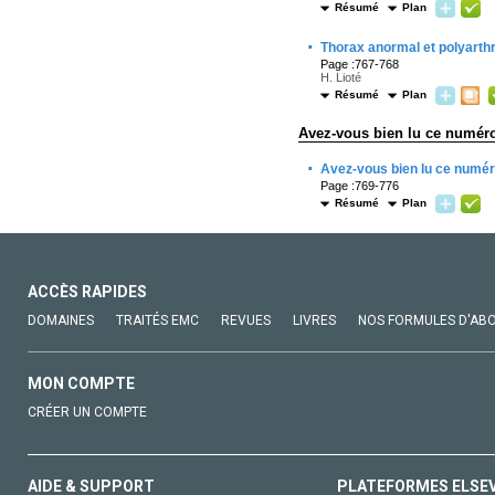
Résumé
Plan
·
Thorax anormal et polyarth
Page :767-768
H. Lioté
Résumé
Plan
Avez-vous bien lu ce numér
·
Avez-vous bien lu ce numér
Page :769-776
Résumé
Plan
ACCÈS RAPIDES
DOMAINES
TRAITÉS EMC
REVUES
LIVRES
NOS FORMULES D'AB
MON COMPTE
CRÉER UN COMPTE
AIDE & SUPPORT
PLATEFORMES ELSE