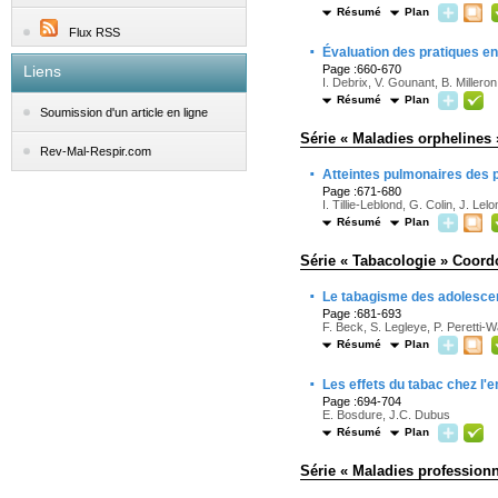
Résumé
Plan
Flux RSS
·
Évaluation des pratiques en
Liens
Page :660-670
I. Debrix, V. Gounant, B. Milleron
Résumé
Plan
Soumission d'un article en ligne
Série « Maladies orphelines
Rev-Mal-Respir.com
·
Atteintes pulmonaires des
Page :671-680
I. Tillie-Leblond, G. Colin, J. Lel
Résumé
Plan
Série « Tabacologie » Coord
·
Le tabagisme des adolescen
Page :681-693
F. Beck, S. Legleye, P. Peretti-Wa
Résumé
Plan
·
Les effets du tabac chez l'e
Page :694-704
E. Bosdure, J.C. Dubus
Résumé
Plan
Série « Maladies professionn