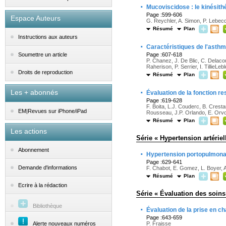
·
Mucoviscidose : le kinésith
Page :599-606
Espace Auteurs
G. Reychler, A. Simon, P. Lebec
Résumé
Plan
Instructions aux auteurs
·
Caractéristiques de l'asthm
Page :607-618
Soumettre un article
P. Chanez, J. De Blic, C. Delacour
Raherison, P. Serrier, I. TillieL
Droits de reproduction
Résumé
Plan
·
Les + abonnés
Évaluation de la fonction re
Page :619-628
F. Boita, L.J. Couderc, B. Crest
EM|Revues sur iPhone/iPad
Rousseau, J.P. Orlando, E. Orvoe
Résumé
Plan
Les actions
Série « Hypertension artéri
Abonnement
·
Hypertension portopulmona
Page :629-641
Demande d'informations
F. Chabot, E. Gomez, L. Boyer, A
Résumé
Plan
Ecrire à la rédaction
Série « Évaluation des soin
Bibliothèque
·
Évaluation de la prise en c
Page :643-659
Alerte nouveaux numéros
P. Fraisse