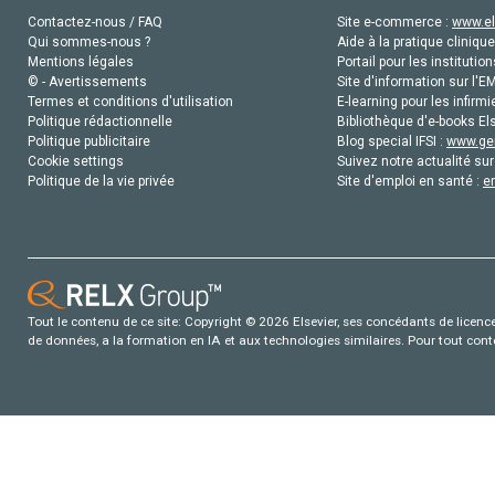
Contactez-nous / FAQ
Site e-commerce :
www.el
Qui sommes-nous ?
Aide à la pratique clinique
Mentions légales
Portail pour les institution
© - Avertissements
Site d'information sur l'E
Termes et conditions d'utilisation
E-learning pour les infirmi
Politique rédactionnelle
Bibliothèque d'e-books Els
Politique publicitaire
Blog special IFSI :
www.gen
Cookie settings
Suivez notre actualité sur
Politique de la vie privée
Site d'emploi en santé :
e
Tout le contenu de ce site: Copyright © 2026 Elsevier, ses concédants de licence e
de données, a la formation en IA et aux technologies similaires. Pour tout con