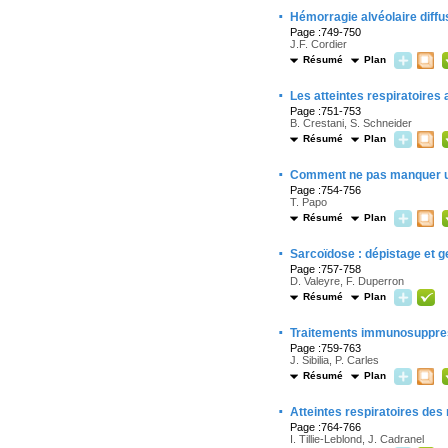
·
Hémorragie alvéolaire diffu
Page :749-750
J.F. Cordier
Résumé
Plan
·
Les atteintes respiratoire
Page :751-753
B. Crestani, S. Schneider
Résumé
Plan
·
Comment ne pas manquer u
Page :754-756
T. Papo
Résumé
Plan
·
Sarcoïdose : dépistage et g
Page :757-758
D. Valeyre, F. Duperron
Résumé
Plan
·
Traitements immunosuppres
Page :759-763
J. Sibilia, P. Carles
Résumé
Plan
·
Atteintes respiratoires de
Page :764-766
I. Tillie-Leblond, J. Cadranel