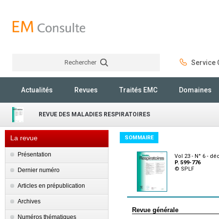
Rechercher
Service C
Rechercher
Actualités
Revues
Traités EMC
Domaines
REVUE DES MALADIES RESPIRATOIRES
La revue
SOMMAIRE
Présentation
Vol 23 - N° 6 - 
P. 599-776
© SPLF
Dernier numéro
Articles en prépublication
Archives
Revue générale
Numéros thématiques