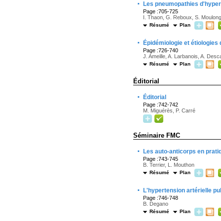
·
Les pneumopathies d'hyperse
Page :705-725
I. Thaon, G. Reboux, S. Moulong
Résumé
Plan
·
Épidémiologie et étiologies
Page :726-740
J. Ameille, A. Larbanois, A. Des
Résumé
Plan
Éditorial
·
Éditorial
Page :742-742
M. Miguérès, P. Carré
Séminaire FMC
·
Les auto-anticorps en prati
Page :743-745
B. Terrier, L. Mouthon
Résumé
Plan
·
L'hypertension artérielle p
Page :746-748
B. Degano
Résumé
Plan