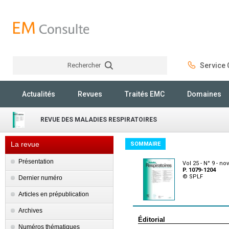
Rechercher
Service C
Rechercher
Actualités
Revues
Traités EMC
Domaines
REVUE DES MALADIES RESPIRATOIRES
La revue
SOMMAIRE
Présentation
Vol 25 - N° 9 - n
P. 1079-1204
© SPLF
Dernier numéro
Articles en prépublication
Archives
Éditorial
Numéros thématiques