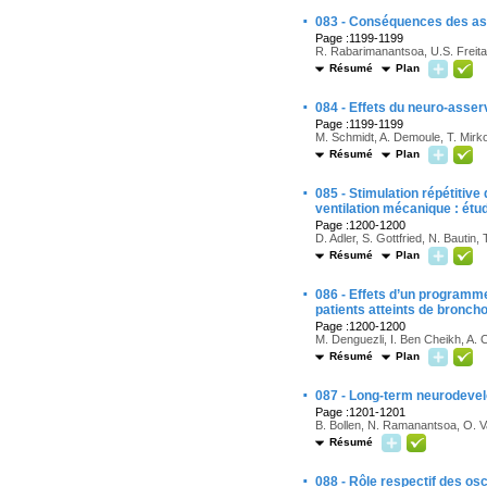
·
083 - Conséquences des asyn
Page :1199-1199
R. Rabarimanantsoa, U.S. Freitas, 
Résumé
Plan
·
084 - Effets du neuro-asserv
Page :1199-1199
M. Schmidt, A. Demoule, T. Mirkov
Résumé
Plan
·
085 - Stimulation répétitive
ventilation mécanique : étud
Page :1200-1200
D. Adler, S. Gottfried, N. Bautin,
Résumé
Plan
·
086 - Effets d’un programme
patients atteints de bronc
Page :1200-1200
M. Denguezli, I. Ben Cheikh, A. 
Résumé
Plan
·
087 - Long-term neurodevel
Page :1201-1201
B. Bollen, N. Ramanantsoa, O. V
Résumé
·
088 - Rôle respectif des os