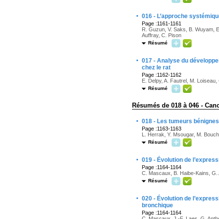
·
016 - L’approche systémiqu
Page :1161-1161
R. Guzun, V. Saks, B. Wuyam, E. 
Auffray, C. Pison
Résumé
·
017 - Analyse du développe
chez le rat
Page :1162-1162
E. Delpy, A. Fautrel, M. Loiseau,
Résumé
Résumés de 018 à 046 - Can
·
018 - Les tumeurs bénignes
Page :1163-1163
L. Herrak, Y. Msougar, M. Bouch
Résumé
·
019 - Évolution de l’expre
Page :1164-1164
C. Mascaux, B. Haibe-Kains, G. A
Résumé
·
020 - Évolution de l’expre
bronchique
Page :1164-1164
C. Mascaux, J.-F. Laes, G. Anthoi