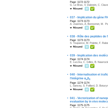
Page :1172-1172
G. Le Bras, V. Dalstein, C. Clave
Résumé
·
037 - Implication du gène FH
Page :1173-1173
A. Joannes, A. Bonnomet, M. Pol
Résumé
·
038 - Rôle des peptides de
Page :1173-1173
S. Toupance, M. Polette, F. Rabe
Résumé
·
039 - Implication des moléc
Page :1174-1174
E. Luczka, C. Gilles, B. Nawrock
Résumé
·
040 - Internalisation et tra
l’intégrine α
β
v
3
Page :1174-1174
L. Sancey, S. Foillard, D. Botury
Résumé
·
041 - Vectorization of nano
evaluation by in vivo molec
Page :1175-1175
C. Rome, M. Keramidas, F. De Fra