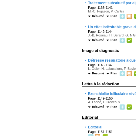
·
Traitement substitutif par al
Page :1136-1141
M.-C. Pujazon, P. Carles
Résumé
Plan
·
Un effet indésirable grave 
Page :1142-1144
J.-B. Roseau, H. Berard, G. N’
Résumé
Plan
Image et diagnostic
·
Détresse respiratoire aigu
Page :1145-1147
L. Odier, H. Labussiere, F. Bayle
Résumé
Plan
Lettre à la rédaction
·
Bronchiolite folliculaire ré
Page :1149-1150
A. Labbé, I. Creveaux
Résumé
Plan
Éditorial
·
Éditorial
Page :1151-1151