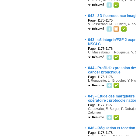
Résumé
·
042 - 3D fluorescence imagi
Page :1175-1175
V. Josserand, M. Guidetti, A. Koe
Résumé
·
043 - α3 integrin/FGF-2 expr
NSCLC
Page :1176-1176
C. Massabeau, I. Rouquette, V. 
Résumé
·
044 - Profil d’expression 
cancer bronchique
Page :1176-1176
I. Rouquette, L. Brouchet, Y. Nic
Résumé
·
045 - Étude des marqueurs 
opératoire : protocole nati
Page :1177-1177
G. Levallet, E. Bergot, F. Defrai
Zalcman
Résumé
·
046 - Régulation et fonctio
Page :1178-1178