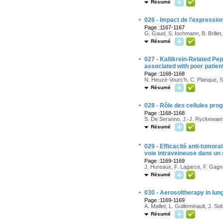
Résumé
·
026 - Impact de l’expressio
Page :1167-1167
G. Gaud, S. Iochmann, B. Brillet,
Résumé
·
027 - Kallikrein-Related Pe
associated with poor patie
Page :1168-1168
N. Heuzé-Vourc’h, C. Planque, S.
Résumé
·
028 - Rôle des cellules prog
Page :1168-1168
S. De Seranno, J.-J. Ryckewaert
Résumé
·
029 - Efficacité anti-tumor
voie intraveineuse dans u
Page :1169-1169
J. Hureaux, F. Lagarce, F. Gagna
Résumé
·
030 - Aerosoltherapy in lun
Page :1169-1169
A. Maillet, L. Guilleminault, J. 
Résumé