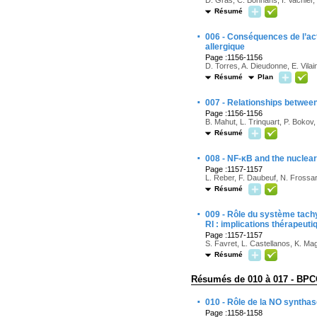
Résumé
·
006 - Conséquences de l’act
allergique
Page :1156-1156
D. Torres, A. Dieudonne, E. Vilai
Résumé
Plan
·
007 - Relationships between
Page :1156-1156
B. Mahut, L. Trinquart, P. Bokov
Résumé
·
008 - NF-κB and the nuclea
Page :1157-1157
L. Reber, F. Daubeuf, N. Frossa
Résumé
·
009 - Rôle du système tachy
RI : implications thérapeuti
Page :1157-1157
S. Favret, L. Castellanos, K. Ma
Résumé
Résumés de 010 à 017 - BP
·
010 - Rôle de la NO synthas
Page :1158-1158