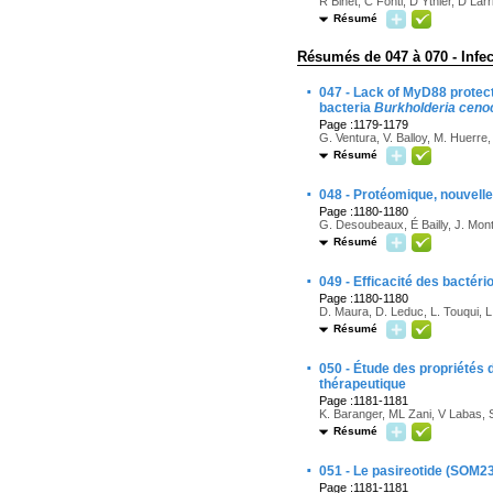
R Binet, C Fonti, D Ythier, D Lar
Résumé
Résumés de 047 à 070 - Infe
·
047 - Lack of MyD88 protect
bacteria
Burkholderia ceno
Page :1179-1179
G. Ventura, V. Balloy, M. Huerr
Résumé
·
048 - Protéomique, nouvelle
Page :1180-1180
G. Desoubeaux, É Bailly, J. Mont
Résumé
·
049 - Efficacité des bactéri
Page :1180-1180
D. Maura, D. Leduc, L. Touqui, 
Résumé
·
050 - Étude des propriétés 
thérapeutique
Page :1181-1181
K. Baranger, ML Zani, V Labas, 
Résumé
·
051 - Le pasireotide (SOM23
Page :1181-1181