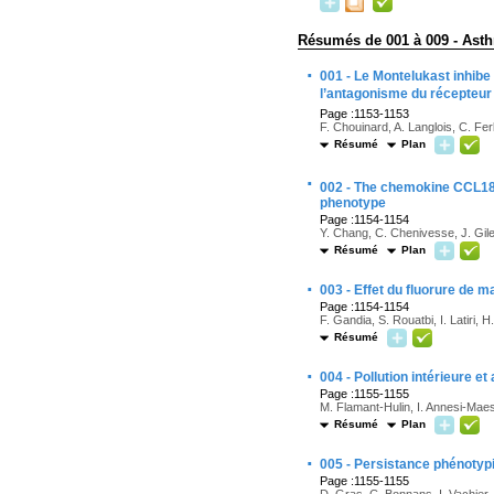
Résumés de 001 à 009 - Asth
·
001 - Le Montelukast inhibe 
l’antagonisme du récepteur
Page :1153-1153
F. Chouinard, A. Langlois, C. Fer
Résumé
Plan
·
002 - The chemokine CCL1
phenotype
Page :1154-1154
Y. Chang, C. Chenivesse, J. Gil
Résumé
Plan
·
003 - Effet du fluorure de
Page :1154-1154
F. Gandia, S. Rouatbi, I. Latiri,
Résumé
·
004 - Pollution intérieure e
Page :1155-1155
M. Flamant-Hulin, I. Annesi-Maes
Résumé
Plan
·
005 - Persistance phénotyp
Page :1155-1155
D. Gras, C. Bonnans, I. Vachier