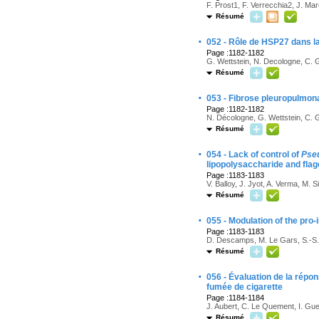
F. Prost1, F. Verrecchia2, J. Ma
Résumé
·
052 - Rôle de HSP27 dans la
Page :1182-1182
G. Wettstein, N. Decologne, C. G
Résumé
·
053 - Fibrose pleuropulmona
Page :1182-1182
N. Décologne, G. Wettstein, C. 
Résumé
·
054 - Lack of control of
Pse
lipopolysaccharide and flage
Page :1183-1183
V. Balloy, J. Jyot, A. Verma, M.
Résumé
·
055 - Modulation of the pro
Page :1183-1183
D. Descamps, M. Le Gars, S.-S. 
Résumé
·
056 - Évaluation de la répo
fumée de cigarette
Page :1184-1184
J. Aubert, C. Le Quement, I. Gue
Résumé