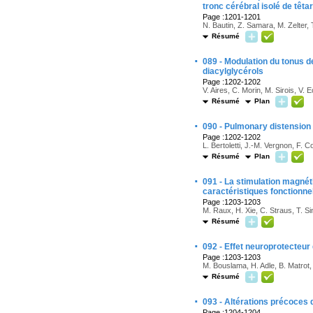
tronc cérébral isolé de têta
Page :1201-1201
N. Bautin, Z. Samara, M. Zelter, 
Résumé
·
089 - Modulation du tonus d
diacylglycérols
Page :1202-1202
V. Aires, C. Morin, M. Sirois, V
Résumé
Plan
·
090 - Pulmonary distension 
Page :1202-1202
L. Bertoletti, J.-M. Vergnon, F. C
Résumé
Plan
·
091 - La stimulation magnét
caractéristiques fonctionne
Page :1203-1203
M. Raux, H. Xie, C. Straus, T. Si
Résumé
·
092 - Effet neuroprotecteur 
Page :1203-1203
M. Bouslama, H. Adle, B. Matrot,
Résumé
·
093 - Altérations précoces
Page :1204-1204