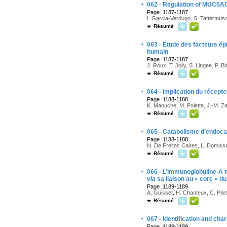
·
062 - Regulation of MUC5AC
Page :1187-1187
I. Garcia-Verdugo, S. Tattermusc
Résumé
·
063 - Étude des facteurs épi
humain
Page :1187-1187
J. Roux, T. Jolly, S. Lingee, P. 
Résumé
·
064 - Implication du récepte
Page :1188-1188
K. Maouche, M. Polette, J.-M. Za
Résumé
·
065 - Catabolisme d’endoca
Page :1188-1188
N. De Freitas Caires, L. Domisse
Résumé
·
066 - L’immunoglobuline-A 
via
sa liaison au « core » d
Page :1189-1189
A. Guisset, H. Chanteux, C. Pilett
Résumé
·
067 - Identification and cha
Page :1189-1189