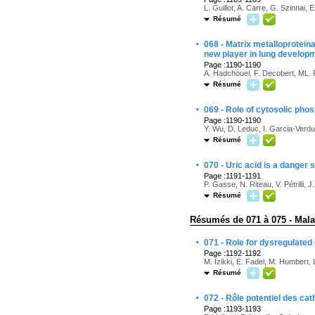
L. Guillot, A. Carre, G. Szinnai
Résumé
·
068 - Matrix metalloprotei
new player in lung develop
Page :1190-1190
A. Hadchouel, F. Decobert, ML. 
Résumé
·
069 - Role of cytosolic pho
Page :1190-1190
Y. Wu, D. Leduc, I. Garcia-Verdu
Résumé
·
070 - Uric acid is a danger
Page :1191-1191
P. Gasse, N. Riteau, V. Pétrilli, 
Résumé
Résumés de 071 à 075 - Mala
·
071 - Role for dysregulated
Page :1192-1192
M. Izikki, E. Fadel, M. Humbert, 
Résumé
·
072 - Rôle potentiel des ca
Page :1193-1193