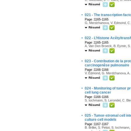
Résumé
·
021 - The transcription fact
Page :1165-1165
G. Merdzhanova, V. Edmond, C. B
Résumé
·
022 - L’Histone Acétyltransf
Page :1165-1165
A. Van Den Broeck, B. Eymin, S.
Résumé
·
023 - Contribution de la pro
carcinogenèse pulmonaire
Page :1166-1166
V. Edmond, G. Merdzhanova, A. V
Résumé
·
024 - Monitoring of tumor 
cell lung cancer
Page :1166-1166
S. Iochmann, S. Lerondel, C. Ble
Résumé
·
025 - Tumor-stromal cell int
culture cell models
Page :1167-1167
B. Brillet, S. Petiot, S. Iochman