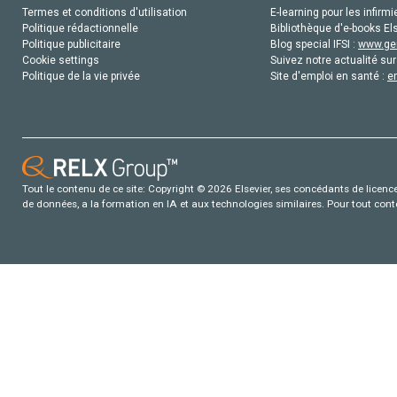
Termes et conditions d'utilisation
E-learning pour les infirmi
Politique rédactionnelle
Bibliothèque d'e-books Els
Politique publicitaire
Blog special IFSI :
www.gen
Cookie settings
Suivez notre actualité sur
Politique de la vie privée
Site d'emploi en santé :
e
Tout le contenu de ce site: Copyright © 2026 Elsevier, ses concédants de licence e
de données, a la formation en IA et aux technologies similaires. Pour tout con