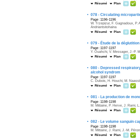
Résumé
Plan
·
078 - Circulating micropart
Page :1196-1196
W. Trzepizur, F. Gagnadoux, P. A
Andriantsitohaina
Résumé
Plan
·
079 - Étude de la déglutition
Page :1197-1197
Y. Ouahchi, V. Messager, J.-P. Mar
Résumé
Plan
·
080 - Depressed respiratory 
alcohol syndrom
Page :1197-1197
C. Dubois, H. Houchi, M. Naassil
Résumé
Plan
·
081 - La production de mono
Page :1198-1198
M. Mittaine, P. Herve, J. Rami, L
Résumé
Plan
·
082 - Le volume sanguin cap
Page :1198-1198
M. Mittaine, J. Rami, J.-M. Péron
Résumé
Plan