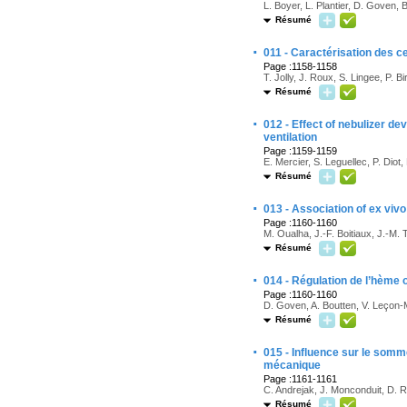
L. Boyer, L. Plantier, D. Goven,
Résumé
·
011 - Caractérisation des c
Page :1158-1158
T. Jolly, J. Roux, S. Lingee, P. 
Résumé
·
012 - Effect of nebulizer d
ventilation
Page :1159-1159
E. Mercier, S. Leguellec, P. Diot, 
Résumé
·
013 - Association of ex viv
Page :1160-1160
M. Oualha, J.-F. Boitiaux, J.-M. 
Résumé
·
014 - Régulation de l’hème
Page :1160-1160
D. Goven, A. Boutten, V. Leçon
Résumé
·
015 - Influence sur le somm
mécanique
Page :1161-1161
C. Andrejak, J. Monconduit, D. 
Résumé