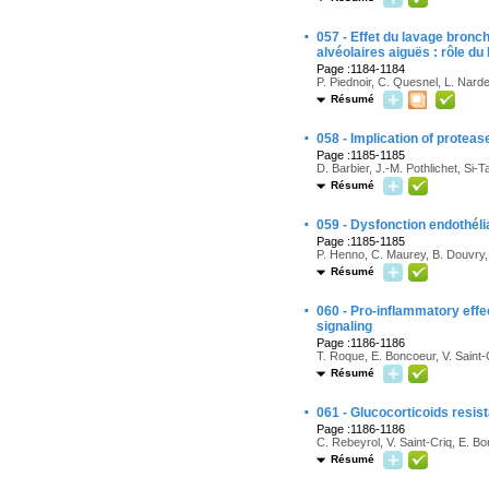
·
057 - Effet du lavage bronc
alvéolaires aiguës : rôle d
Page :1184-1184
P. Piednoir, C. Quesnel, L. Narde
Résumé
·
058 - Implication of protea
Page :1185-1185
D. Barbier, J.-M. Pothlichet, Si-
Résumé
·
059 - Dysfonction endothél
Page :1185-1185
P. Henno, C. Maurey, B. Douvry, 
Résumé
·
060 - Pro-inflammatory eff
signaling
Page :1186-1186
T. Roque, E. Boncoeur, V. Saint-
Résumé
·
061 - Glucocorticoids resist
Page :1186-1186
C. Rebeyrol, V. Saint-Criq, E. Bo
Résumé