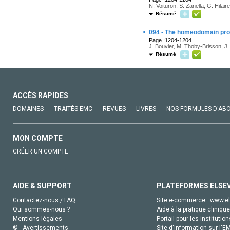
N. Voituron, S. Zanella, G. Hilaire
Résumé
·
094 - The homeodomain prote
Page :1204-1204
J. Bouvier, M. Thoby-Brisson, J.
Résumé
ACCÈS RAPIDES
DOMAINES
TRAITÉS EMC
REVUES
LIVRES
NOS FORMULES D'AB
MON COMPTE
CRÉER UN COMPTE
AIDE & SUPPORT
PLATEFORMES ELSE
Contactez-nous / FAQ
Site e-commerce :
www.el
Qui sommes-nous ?
Aide à la pratique clinique
Mentions légales
Portail pour les institution
© - Avertissements
Site d'information sur l'E