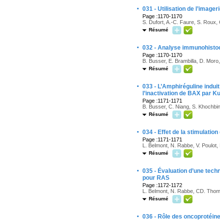
·
031 - Utilisation de l’imager
Page :1170-1170
S. Dufort, A.-C. Faure, S. Roux, O
Résumé
·
032 - Analyse immunohisto
Page :1170-1170
B. Busser, E. Brambilla, D. Moro,
Résumé
·
033 - L’Amphiréguline indui
l’inactivation de BAX par K
Page :1171-1171
B. Busser, C. Niang, S. Khochbin,
Résumé
·
034 - Effet de la stimulat
Page :1171-1171
L. Belmont, N. Rabbe, V. Poulot,
Résumé
·
035 - Évaluation d’une tec
pour RAS
Page :1172-1172
L. Belmont, N. Rabbe, CD. Thomas
Résumé
·
036 - Rôle des oncoprotéin