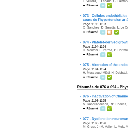
F. Veillard, F. Lecaille, G. Lalma
Résumé
·
073 - Cellules endothéliale
cours de l’hypertension art
Page :1193-1193
O. Sanchez, D. Smadja, L. Le Co
Résumé
·
074 - Platelet-derived growt
Page :1194-1194
D. Montani, F. Perros, P. Dorfmü
Résumé
·
075 - Alteration of the end
Page :1194-1194
H. Messaoud-Miâdi, H. Debbabi, 
Résumé
Résumés de 076 à 094 - Phys
·
076 - Inactivation of Chann
Page :1195-1195
N. Randrianarison, RP. Charles, 
Résumé
·
077 - Dysfonction neuromus
Page :1196-1196
M. Gruet, J.-M. Vallier, L. Mely, 