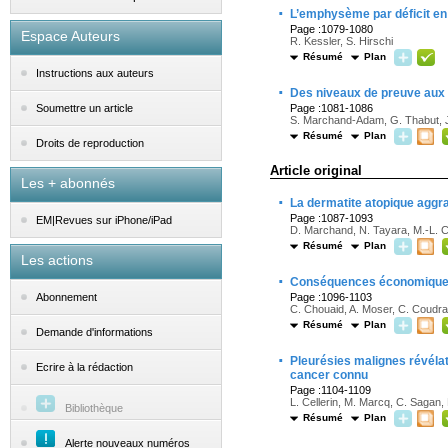
·
L’emphysème par déficit en 
Page :1079-1080
Espace Auteurs
R. Kessler, S. Hirschi
Résumé
Plan
Instructions aux auteurs
·
Des niveaux de preuve aux
Page :1081-1086
Soumettre un article
S. Marchand-Adam, G. Thabut, J.
Résumé
Plan
Droits de reproduction
Article original
Les + abonnés
·
La dermatite atopique aggrav
Page :1087-1093
EM|Revues sur iPhone/iPad
D. Marchand, N. Tayara, M.-L. 
Résumé
Plan
Les actions
·
Conséquences économiques d
Page :1096-1103
Abonnement
C. Chouaid, A. Moser, C. Coudr
Résumé
Plan
Demande d'informations
·
Pleurésies malignes révélat
Ecrire à la rédaction
cancer connu
Page :1104-1109
L. Cellerin, M. Marcq, C. Sagan, 
Bibliothèque
Résumé
Plan
Alerte nouveaux numéros