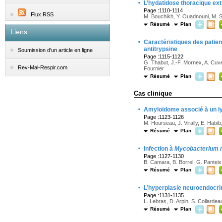
·
L’hydatidose thoracique ex
Page :1110-1114
Flux RSS
M. Bouchikh, Y. Ouadnouni, M. Sm
Résumé
Plan
Liens
·
Caractéristiques des patien
antitrypsine
Soumission d'un article en ligne
Page :1115-1122
G. Thabut, J.-F. Mornex, A. Cuvel
Rev-Mal-Respir.com
Fournier
Résumé
Plan
Cas clinique
·
Amyloïdome associé à un ly
Page :1123-1126
M. Hourseau, J. Virally, E. Habib
Résumé
Plan
·
Infection à
Mycobacterium
Page :1127-1130
B. Camara, B. Borrel, G. Panteix,
Résumé
Plan
·
L’hyperplasie neuroendocri
Page :1131-1135
L. Lebras, D. Arpin, S. Collarde
Résumé
Plan