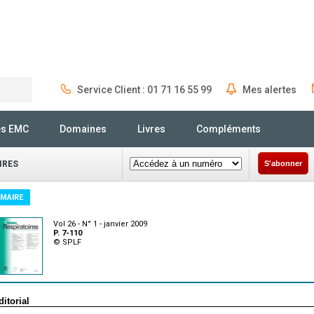
Service Client : 01 71 16 55 99
Mes alertes
Rechercher
és EMC
Domaines
Livres
Compléments
IRES
S'abonner
MAIRE
Vol 26 - N° 1 - janvier 2009
P. 7-110
© SPLF
ditorial