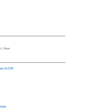
-L. Pépin
 par G-CSF
phone