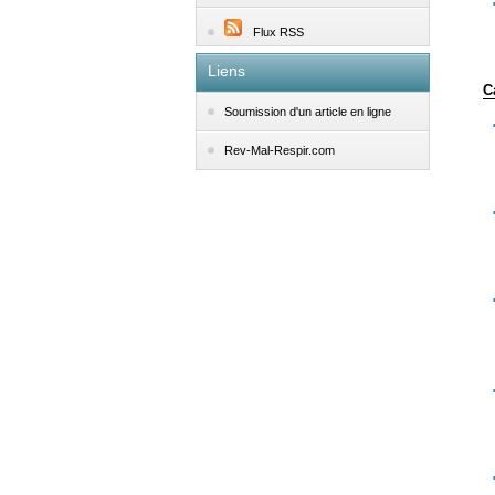
Flux RSS
Liens
C
Soumission d'un article en ligne
Rev-Mal-Respir.com