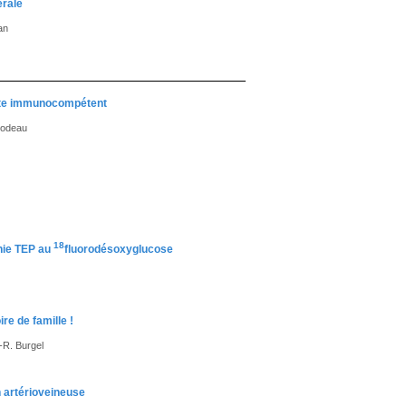
érale
an
lte immunocompétent
irodeau
18
hie TEP au
fluorodésoxyglucose
re de famille !
-R. Burgel
 artérioveineuse