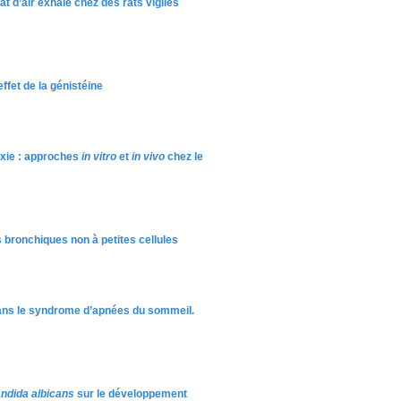
t d’air exhalé chez des rats vigiles
ffet de la génistéine
poxie : approches
in vitro
et
in vivo
chez le
bronchiques non à petites cellules
 dans le syndrome d’apnées du sommeil.
ndida albicans
sur le développement