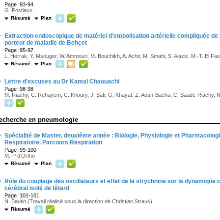
Page :93-94
G. Postiaux
Résumé
Plan
·
Extraction endoscopique de matériel d’embolisation artérielle compliquée de f
porteur de maladie de Behçet
Page :95-97
L. Herrak, Y. Msouger, W. Ammouri, M. Bouchikh, A. Achir, M. Smahi, S. Alaziz, M.-T. El Fa
Résumé
Plan
·
Lettre d’excuses au Dr Kamal Chaouachi
Page :98-98
M. Riachy, C. Rehayem, C. Khoury, J. Safi, G. Khayat, Z. Aoun-Bacha, C. Saade-Riachy,
echerche en pneumologie
·
Spécialité de Master, deuxième année : Biologie, Physiologie et Pharmacolog
Respiratoire. Parcours Respiration
Page :99-100
M.-P d’Ortho
Résumé
Plan
·
Rôle du couplage des oscillateurs et effet de la strychnine sur la dynamique 
cérébral isolé de têtard
Page :101-101
N. Bautin (Travail réalisé sous la direction de Christian Straus)
Résumé