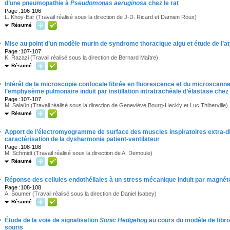
d’une pneumopathie à
Pseudomonas aeruginosa
chez le rat
Page :106-106
L. Khoy-Ear (Travail réalisé sous la direction de J-D. Ricard et Damien Roux)
Résumé
·
Mise au point d’un modèle murin de syndrome thoracique aigu et étude de l’at
Page :107-107
K. Razazi (Travail réalisé sous la direction de Bernard Maître)
Résumé
·
Intérêt de la microscopie confocale fibrée en fluorescence et du microscanne
l’emphysème pulmonaire induit par instillation intratrachéale d’élastase chez 
Page :107-107
M. Salaün (Travail réalisé sous la direction de Geneviève Bourg-Heckly et Luc Thiberville)
Résumé
·
Apport de l’électromyogramme de surface des muscles inspiratoires extra-dia
caractérisation de la dysharmonie patient-ventilateur
Page :108-108
M. Schmidt (Travail réalisé sous la direction de A. Demoule)
Résumé
·
Réponse des cellules endothéliales à un stress mécanique induit par magnét
Page :108-108
A. Soumer (Travail réalisé sous la direction de Daniel Isabey)
Résumé
·
Étude de la voie de signalisation
Sonic Hedgehog
au cours du modèle de fibro
souris