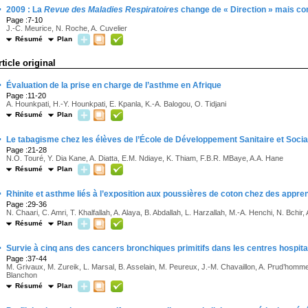
·
2009 : La
Revue des Maladies Respiratoires
change de « Direction » mais co
Page :7-10
J.-C. Meurice, N. Roche, A. Cuvelier
Résumé
Plan
rticle original
·
Évaluation de la prise en charge de l’asthme en Afrique
Page :11-20
A. Hounkpati, H.-Y. Hounkpati, E. Kpanla, K.-A. Balogou, O. Tidjani
Résumé
Plan
·
Le tabagisme chez les élèves de l’École de Développement Sanitaire et Social 
Page :21-28
N.O. Touré, Y. Dia Kane, A. Diatta, E.M. Ndiaye, K. Thiam, F.B.R. MBaye, A.A. Hane
Résumé
Plan
·
Rhinite et asthme liés à l’exposition aux poussières de coton chez des appren
Page :29-36
N. Chaari, C. Amri, T. Khalfallah, A. Alaya, B. Abdallah, L. Harzallah, M.-A. Henchi, N. Bchir,
Résumé
Plan
·
Survie à cinq ans des cancers bronchiques primitifs dans les centres hospit
Page :37-44
M. Grivaux, M. Zureik, L. Marsal, B. Asselain, M. Peureux, J.-M. Chavaillon, A. Prud’homm
Blanchon
Résumé
Plan