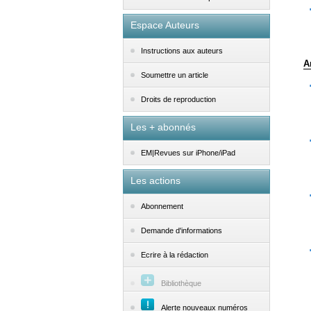
Espace Auteurs
Instructions aux auteurs
A
Soumettre un article
Droits de reproduction
Les + abonnés
EM|Revues sur iPhone/iPad
Les actions
Abonnement
Demande d'informations
Ecrire à la rédaction
Bibliothèque
Alerte nouveaux numéros