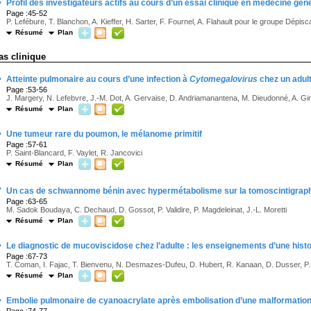
·
Profil des investigateurs actifs au cours d’un essai clinique en médecine gén
Page :45-52
P. Lefébure, T. Blanchon, A. Kieffer, H. Sarter, F. Fournel, A. Flahault pour le groupe Dépisc
Résumé
Plan
as clinique
·
Atteinte pulmonaire au cours d’une infection à
Cytomegalovirus
chez un adu
Page :53-56
J. Margery, N. Lefebvre, J.-M. Dot, A. Gervaise, D. Andriamanantena, M. Dieudonné, A. G
Résumé
Plan
·
Une tumeur rare du poumon, le mélanome primitif
Page :57-61
P. Saint-Blancard, F. Vaylet, R. Jancovici
Résumé
Plan
·
Un cas de schwannome bénin avec hypermétabolisme sur la tomoscintigrap
Page :63-65
M. Sadok Boudaya, C. Dechaud, D. Gossot, P. Validire, P. Magdeleinat, J.-L. Moretti
Résumé
Plan
·
Le diagnostic de mucoviscidose chez l’adulte : les enseignements d’une histoi
Page :67-73
T. Coman, I. Fajac, T. Bienvenu, N. Desmazes-Dufeu, D. Hubert, R. Kanaan, D. Dusser, P.
Résumé
Plan
·
Embolie pulmonaire de cyanoacrylate après embolisation d’une malformation