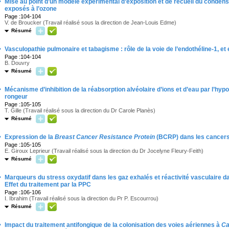
·
Mise au point d’un modèle expérimental d’exposition et de recueil du condensa
exposés à l’ozone
Page :104-104
V. de Broucker (Travail réalisé sous la direction de Jean-Louis Edme)
Résumé
·
Vasculopathie pulmonaire et tabagisme : rôle de la voie de l’endothéline-1, et e
Page :104-104
B. Douvry
Résumé
·
Mécanisme d’inhibition de la réabsorption alvéolaire d’ions et d’eau par l’hy
rongeur
Page :105-105
T. Gille (Travail réalisé sous la direction du Dr Carole Planès)
Résumé
·
Expression de la
Breast Cancer Resistance Protein
(BCRP) dans les cancers 
Page :105-105
E. Giroux Leprieur (Travail réalisé sous la direction du Dr Jocelyne Fleury-Feith)
Résumé
·
Marqueurs du stress oxydatif dans les gaz exhalés et réactivité vasculaire
Effet du traitement par la PPC
Page :106-106
I. Ibrahim (Travail réalisé sous la direction du Pr P. Escourrou)
Résumé
·
Impact du traitement antifongique de la colonisation des voies aériennes à
Ca