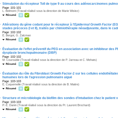
·
Stimulation du récepteur Toll de type 9 au cours des adénocarcinomes pul
Page :101-101
L. Belmont (Travail réalisé sous la direction de Marie Wislez)
Résumé
·
Altérations du gène codant pour le récepteur à l’
Epidermal
Growth
Factor
(EG
stades précoces (I et II), traités par chimiothérapie néoadjuvante, dans le ca
Page :102-102
E. Bergot, G. Zalcman
Résumé
·
Évaluation de l’effet préventif du PEG en association avec un inhibiteur de
dysplasie bronchopulmonaire (DBP)
Page :102-102
M. Courouble (Travail réalisé sous la direction de P. Jarreau et C. Mehats)
Résumé
·
Évaluation du rôle du Fibroblast Growth Factor-2 sur les cellules endothélia
humaines lors de l’agression pulmonaire aiguë
Page :103-103
E. Cuquemelle (Travail réalisé sous la direction de B. Maitre)
Résumé
·
Structure et microbiologie du biofilm des sondes d’intubation chez le patient 
Page :103-103
P.-E. Danin (Travail réalisé sous la direction du Pr. Laurent Brochard)
Résumé