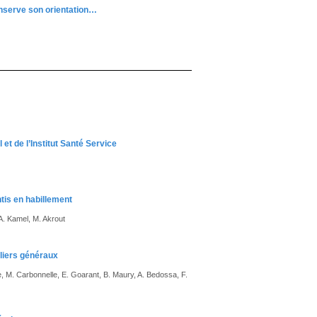
nserve son orientation…
et de l’Institut Santé Service
tis en habillement
 A. Kamel, M. Akrout
aliers généraux
e, M. Carbonnelle, E. Goarant, B. Maury, A. Bedossa, F.