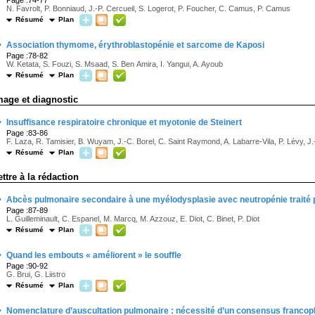
Page :74-77
N. Favrolt, P. Bonniaud, J.-P. Cercueil, S. Logerot, P. Foucher, C. Camus, P. Camus
Résumé
Plan
·
Association thymome, érythroblastopénie et sarcome de Kaposi
Page :78-82
W. Ketata, S. Fouzi, S. Msaad, S. Ben Amira, I. Yangui, A. Ayoub
Résumé
Plan
mage et diagnostic
·
Insuffisance respiratoire chronique et myotonie de Steinert
Page :83-86
F. Laza, R. Tamisier, B. Wuyam, J.-C. Borel, C. Saint Raymond, A. Labarre-Vila, P. Lévy, J.
Résumé
Plan
ettre à la rédaction
·
Abcès pulmonaire secondaire à une myélodysplasie avec neutropénie traité
Page :87-89
L. Guilleminault, C. Espanel, M. Marcq, M. Azzouz, E. Diot, C. Binet, P. Diot
Résumé
Plan
·
Quand les embouts « améliorent » le souffle
Page :90-92
G. Brui, G. Liistro
Résumé
Plan
·
Nomenclature d’auscultation pulmonaire : nécessité d’un consensus franco