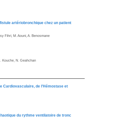
istule artériobronchique chez un patient
ssy Fihri, M. Aouni, A. Benosmane
 N. Kouche, N. Geahchan
ie Cardiovasculaire, de l’Hémostase et
chaotique du rythme ventilatoire de tronc