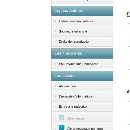
Espace Auteurs
É
Instructions aux auteurs
Soumettre un article
Droits de reproduction
Les + abonnés
EM|Revues sur iPhone/iPad
Les actions
Abonnement
A
Demande d'informations
Ecrire à la rédaction
Bibliothèque
Alerte nouveaux numéros