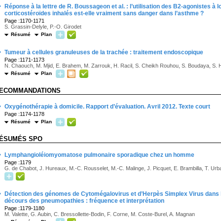
·
Réponse à la lettre de R. Boussageon et al. : l’utilisation des B2-agonistes à
corticostéroïdes inhalés est-elle vraiment sans danger dans l’asthme ?
Page :1170-1171
S. Grassin-Delyle, P.-O. Girodet
Résumé
Plan
·
Tumeur à cellules granuleuses de la trachée : traitement endoscopique
Page :1171-1173
N. Chaouch, M. Mjid, E. Brahem, M. Zarrouk, H. Racil, S. Cheikh Rouhou, S. Boudaya, S.
Résumé
Plan
ECOMMANDATIONS
·
Oxygénothérapie à domicile. Rapport d’évaluation. Avril 2012. Texte court
Page :1174-1178
Résumé
Plan
ÉSUMÉS SPO
·
Lymphangioléiomyomatose pulmonaire sporadique chez un homme
Page :1179
G. de Chabot, J. Hureaux, M.-C. Rousselet, M.-C. Malinge, J. Picquet, E. Brambilla, T. Urb
·
Détection des génomes de Cytomégalovirus et d’Herpès Simplex Virus dans l
décours des pneumopathies : fréquence et interprétation
Page :1179-1180
M. Valette, G. Aubin, C. Bressollette-Bodin, F. Corne, M. Coste-Burel, A. Magnan