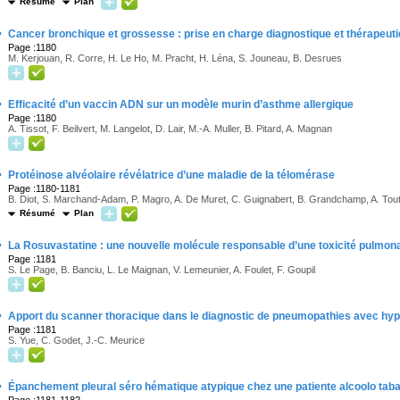
Résumé
Plan
·
Cancer bronchique et grossesse : prise en charge diagnostique et thérapeut
Page :1180
M. Kerjouan, R. Corre, H. Le Ho, M. Pracht, H. Léna, S. Jouneau, B. Desrues
·
Efficacité d’un vaccin ADN sur un modèle murin d’asthme allergique
Page :1180
A. Tissot, F. Beilvert, M. Langelot, D. Lair, M.-A. Muller, B. Pitard, A. Magnan
·
Protéinose alvéolaire révélatrice d’une maladie de la télomérase
Page :1180-1181
B. Diot, S. Marchand-Adam, P. Magro, A. De Muret, C. Guignabert, B. Grandchamp, A. Touta
Résumé
Plan
·
La Rosuvastatine : une nouvelle molécule responsable d’une toxicité pulmon
Page :1181
S. Le Page, B. Banciu, L. Le Maignan, V. Lemeunier, A. Foulet, F. Goupil
·
Apport du scanner thoracique dans le diagnostic de pneumopathies avec hyp
Page :1181
S. Yue, C. Godet, J.-C. Meurice
·
Épanchement pleural séro hématique atypique chez une patiente alcoolo taba