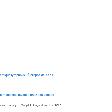
opathique lymphoïde. À propos de 3 cas
’hémoglobine glyquée chez des adultes
 Bizieux-Thaminy, F. Goupil, F. Gagnadoux, The IRSR