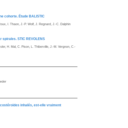
’une cohorte. Étude BALISTIC
ux, I. Thaon, J.-P. Wolf, J. Regnard, J.-C. Dalphin
ar spirales. STIC REVOLENS
ler, H. Mal, C. Pison, L. Thiberville, J.-M. Vergnon, C.-
heder
icostéroïdes inhalés, est-elle vraiment