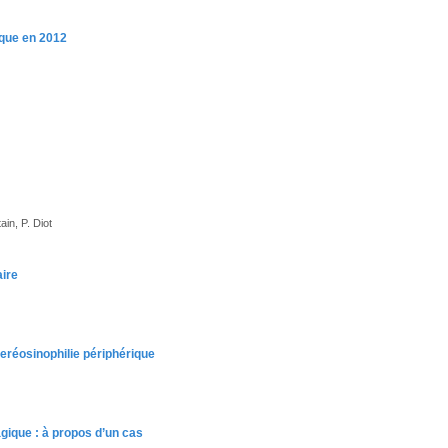
ique en 2012
in, P. Diot
aire
eréosinophilie périphérique
gique : à propos d’un cas