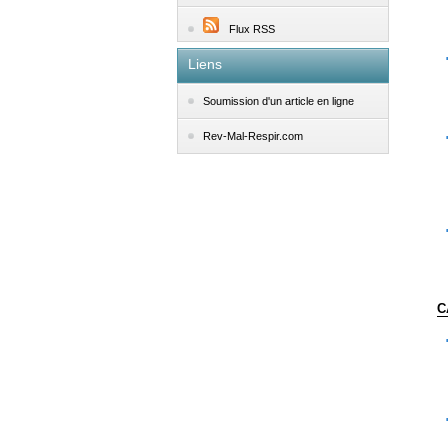
Flux RSS
Liens
Soumission d'un article en ligne
Rev-Mal-Respir.com
C