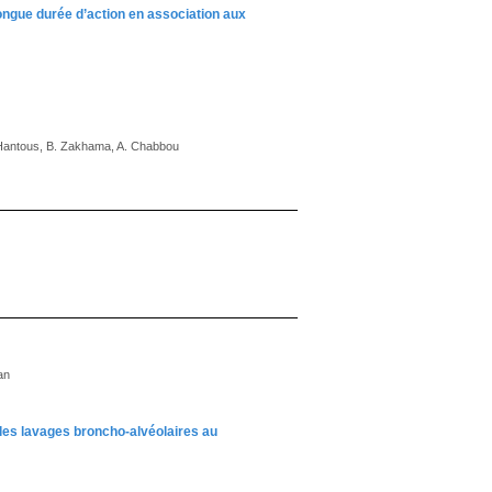
 longue durée d’action en association aux
 Hantous, B. Zakhama, A. Chabbou
an
es lavages broncho-alvéolaires au