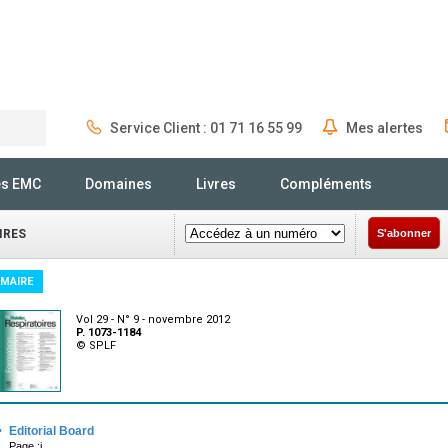
Service Client : 01 71 16 55 99
Mes alertes
Rechercher
és EMC
Domaines
Livres
Compléments
IRES
S'abonner
MAIRE
Vol 29 - N° 9 - novembre 2012
P. 1073-1184
© SPLF
·
Editorial Board
Page :i