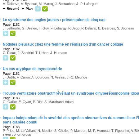
Page :1181-1182
A. Delbove, A. Byzieux, M. Marcq, J. Berruchon, J.-P. Lafargue
Résumé
Plan
·
Le syndrome des ongles jaunes : présentation de cinq cas
Page :1182
J. Letheulle, G. Deslée, T. Guy, F. Lebargy, P. Jego, P. Delaval, B. Desrues, S. Jouneau
·
Nodules pleuraux chez une femme en rémission d’un cancer colique
Page :1182
C. Rieux, J. Sandrini, T. Urban, J. Hureaux
·
Un cas atypique de mycobactérie
Page :1182
J. Dutilh, F. Caron, A. Bourgoin, N. Veziris, J.-C. Meurice
·
Trouble ventilatoire obstructif révélant un syndrome d’hyperéosinophilie idi
Page :1183
G. Gaillet, E. Gyan, P. Diot, S. Marchand-Adam
·
Impact indépendant de la sévérité des apnées obstructives du sommeil sur l
sans diabète connu
Page :1183
P. Priou, M. Le Vaillant, N. Meslier, S. Chollet, P. Masson, M.-P. Humeau, T. Pigeanne, A.
sleep cohort group