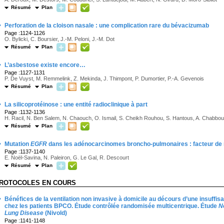
Résumé
Plan
·
Perforation de la cloison nasale : une complication rare du bévacizumab
Page :1124-1126
O. Bylicki, C. Boursier, J.-M. Peloni, J.-M. Dot
Résumé
Plan
·
L’asbestose existe encore…
Page :1127-1131
P. De Vuyst, M. Remmelink, Z. Mekinda, J. Thimpont, P. Dumortier, P.-A. Gevenois
Résumé
Plan
·
La silicoprotéinose : une entité radioclinique à part
Page :1132-1136
H. Racil, N. Ben Salem, N. Chaouch, O. Ismail, S. Cheikh Rouhou, S. Hantous, A. Chabbou
Résumé
Plan
·
Mutation
EGFR
dans les adénocarcinomes broncho-pulmonaires : facteur de
Page :1137-1140
E. Noël-Savina, N. Paleiron, G. Le Gal, R. Descourt
Résumé
Plan
ROTOCOLES EN COURS
·
Bénéfices de la ventilation non invasive à domicile au décours d’une insuffi
chez les patients BPCO. Étude contrôlée randomisée multicentrique. Étude
N
Lung Disease
(Nivold)
Page :1141-1148