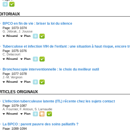
DITORIAUX
·
BPCO en fin de vie : briser la loi du silence
Page :1073-1074
G. Jébrak, J. Jousse
Résumé
Plan
·
Tuberculose et infection VIH de l’enfant : une situation à haut risque, encore 
Page :1075-1076
C. Delacourt
Résumé
Plan
·
Bronchoscopie interventionnelle : le choix du meilleur outil
Page :1077-1078
J.-M. Vergnon
Résumé
Plan
RTICLES ORIGINAUX
·
L’infection tuberculeuse latente (ITL) récente chez les sujets contact
Page :1079-1087
A. Fournier, F. Antoun, S. Larnaudie
Résumé
Plan
·
La BPCO : parent pauvre des soins palliatifs ?
Page :1088-1094