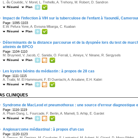
L. du Couëdic, V. Morel, L. Trehello, A. Trehony, M. Robert, D. Sandron
Résumé
Plan
·
Impact de l’infection à VIH sur la tuberculose de l’enfant à Yaoundé, Camerou
Page :1095-1103
E.W. Pefura Yone, A. Evouna Mbarga, C. Kuaban
Résumé
Plan
·
Déterminants de la distance parcourue et de la dyspnée lors du test de march
atteints de BPCO
Page :1104-1110
M. Bruyneel, V. Jacob, C. Sanida, O. Ferrali, L. Ameye, V. Ninane, R. Sergysels
Résumé
Plan
·
Les kystes bénins du médiastin : à propos de 28 cas
Page :1111-1115
A. Traibi, M. El Hammoumi, F. El Oueriachi, A. Arsalane, E.H. Kabiri
Résumé
Plan
AS CLINIQUES
·
Syndrome de MacLeod et pneumothorax : une source d’erreur diagnostique e
Page :1116-1119
A. Pham Dang, L. Fourcade, F. Bertin, A. Mameli, S. Arhip, E. Gardet
Résumé
Plan
·
Angiosarcome médiastinal : à propos d’un cas
Page :1120-1123
A. Deroux, M. Destors, M. Coudurier, S. Lantuejoul, M. Aubert, N. Girard, D. Moro-Sibilot