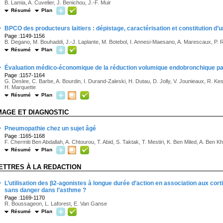
B. Lamia, A. Cuvelier, J. Benichou, J.-F. Muir
Résumé
Plan
·
BPCO des producteurs laitiers : dépistage, caractérisation et constitution d
Page :1149-1156
B. Degano, M. Bouhaddi, J.-J. Laplante, M. Botebol, I. Annesi-Maesano, A. Marescaux, P. Ro
Résumé
Plan
·
Évaluation médico-économique de la réduction volumique endobronchique p
Page :1157-1164
G. Deslee, C. Barbe, A. Bourdin, I. Durand-Zaleski, H. Dutau, D. Jolly, V. Jounieaux, R. Kess
H. Marquette
Résumé
Plan
MAGE ET DIAGNOSTIC
·
Pneumopathie chez un sujet âgé
Page :1165-1168
F. Chermiti Ben Abdallah, A. Chtourou, T. Abid, S. Taktak, T. Mestiri, K. Ben Miled, A. Ben K
Résumé
Plan
ETTRES À LA REDACTION
·
L’utilisation des β2-agonistes à longue durée d’action en association aux cort
sans danger dans l’asthme ?
Page :1169-1170
R. Boussageon, L. Laforest, E. Van Ganse
Résumé
Plan