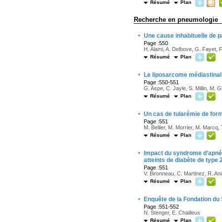
Résumé
Plan
Recherche en pneumologie
·
Une cause inhabituelle de pa
Page :550
H. Alami, A. Delbove, G. Fayet, F.
Résumé
Plan
·
Le liposarcome médiastinal 
Page :550-551
G. Aspe, C. Jayle, S. Millin, M. 
Résumé
Plan
·
Un cas de tularémie de for
Page :551
M. Bellier, M. Morrier, M. Marcq, 
Résumé
Plan
·
Impact du syndrome d’apnée
atteints de diabète de type 
Page :551
V. Bironneau, C. Martinez, R. An
Résumé
Plan
·
Enquête de la Fondation du S
Page :551-552
N. Stenger, E. Chailleux
Résumé
Plan