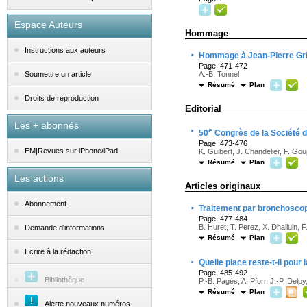
Espace Auteurs
Hommage
Instructions aux auteurs
·
Hommage à Jean-Pierre Gr
Page :471-472
A.-B. Tonnel
Soumettre un article
Résumé
Plan
Droits de reproduction
Editorial
Les + abonnés
·
e
50
Congrès de la Société d
Page :473-476
EM|Revues sur iPhone/iPad
K. Guibert, J. Chandelier, F. Gou
Résumé
Plan
Les actions
Articles originaux
Abonnement
·
Traitement par bronchoscopi
Page :477-484
B. Huret, T. Perez, X. Dhalluin, 
Demande d'informations
Résumé
Plan
Ecrire à la rédaction
·
Quelle place reste-t-il pour
Page :485-492
Bibliothèque
P.-B. Pagès, A. Pforr, J.-P. Delp
Résumé
Plan
Alerte nouveaux numéros