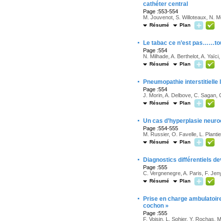
cathéter central
Page :553-554
M. Jouvenot, S. Willoteaux, N. 
Résumé
Plan
·
Le tabac ce n’est pas……tou
Page :554
N. Milhade, A. Berthelot, A. Yaïci
Résumé
Plan
·
Pneumopathie interstitielle 
Page :554
J. Morin, A. Delbove, C. Sagan, C
Résumé
Plan
·
Un cas d’hyperplasie neuroe
Page :554-555
M. Russier, O. Favelle, L. Plant
Résumé
Plan
·
Diagnostics différentiels d
Page :555
C. Vergnenegre, A. Paris, F. Jen
Résumé
Plan
·
Prise en charge ambulatoi
cochon »
Page :555
F. Voisin, L. Sohier, Y. Rochas, 