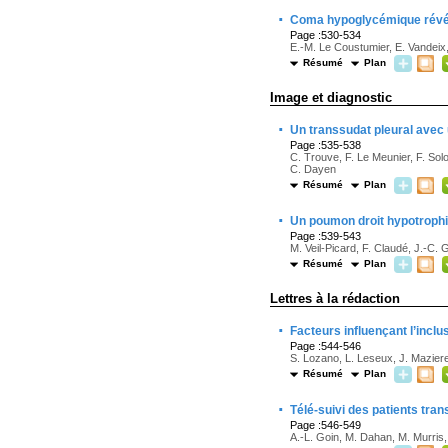
·
Coma hypoglycémique révél
Page :530-534
E.-M. Le Coustumier, E. Vandeix,
Résumé
Plan
Image et diagnostic
·
Un transsudat pleural avec 
Page :535-538
C. Trouve, F. Le Meunier, F. Sol
C. Dayen
Résumé
Plan
·
Un poumon droit hypotroph
Page :539-543
M. Veil-Picard, F. Claudé, J.-C. 
Résumé
Plan
Lettres à la rédaction
·
Facteurs influençant l’inclu
Page :544-546
S. Lozano, L. Leseux, J. Mazier
Résumé
Plan
·
Télé-suivi des patients tran
Page :546-549
A.-L. Goin, M. Dahan, M. Murris, 