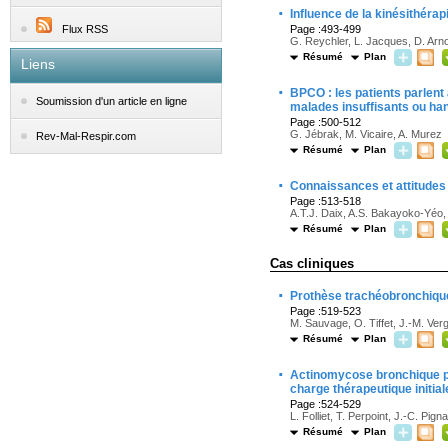
·
Influence de la kinésithérap
Flux RSS
Page :493-499
G. Reychler, L. Jacques, D. Arno
Résumé
Plan
Liens
·
BPCO : les patients parlent
Soumission d'un article en ligne
malades insuffisants ou ha
Page :500-512
G. Jébrak, M. Vicaire, A. Murez
Rev-Mal-Respir.com
Résumé
Plan
·
Connaissances et attitudes 
Page :513-518
A.T.J. Daix, A.S. Bakayoko-Yéo
Résumé
Plan
Cas cliniques
·
Prothèse trachéobronchiqu
Page :519-523
M. Sauvage, O. Tiffet, J.-M. Ver
Résumé
Plan
·
Actinomycose bronchique ps
charge thérapeutique initial
Page :524-529
L. Folliet, T. Perpoint, J.-C. Pi
Résumé
Plan