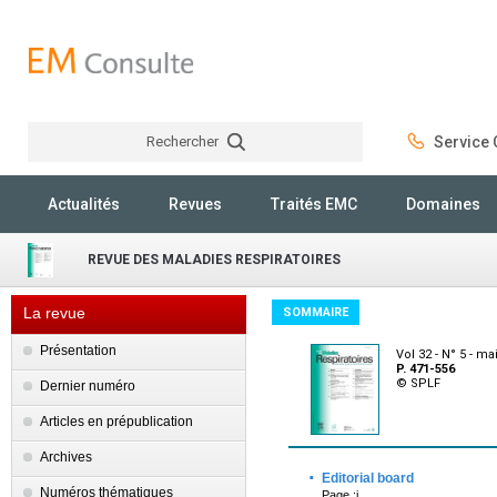
Rechercher
Service C
Rechercher
Actualités
Revues
Traités EMC
Domaines
REVUE DES MALADIES RESPIRATOIRES
La revue
SOMMAIRE
Présentation
Vol 32 - N° 5 - ma
P. 471-556
© SPLF
Dernier numéro
Articles en prépublication
Archives
·
Editorial board
Numéros thématiques
Page :i