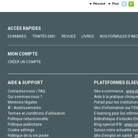
Résumé
Plan
ACCÈS RAPIDES
DOMAINES
TRAITÉS EMC
REVUES
LIVRES
NOS FORMULES D'AB
MON COMPTE
CRÉER UN COMPTE
AIDE & SUPPORT
PLATEFORMES ELSE
Contactez-nous / FAQ
Site e-commerce :
www.el
Qui sommes-nous ?
Aide à la pratique clinique
Mentions légales
Portail pour les institution
© - Avertissements
Site d'information sur l'E
Termes et conditions d'utilisation
E-learning pour les infirmi
Politique rédactionnelle
Bibliothèque d'e-books Els
Politique publicitaire
Blog special IFSI :
www.gen
Cookie settings
Suivez notre actualité sur
Politique de la vie privée
Site d'emploi en santé :
e