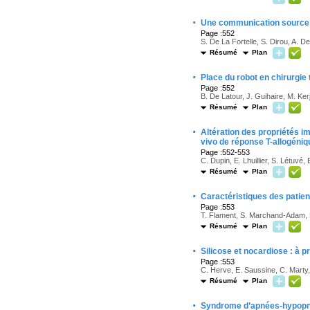
·
Une communication source
Page :552
S. De La Fortelle, S. Dirou, A. D
Résumé
Plan
·
Place du robot en chirurgie t
Page :552
B. De Latour, J. Guihaire, M. Ke
Résumé
Plan
·
Altération des propriétés 
vivo de réponse T-allogéniq
Page :552-553
C. Dupin, E. Lhuillier, S. Létuvé
Résumé
Plan
·
Caractéristiques des patie
Page :553
T. Flament, S. Marchand-Adam, P.
Résumé
Plan
·
Silicose et nocardiose : à p
Page :553
C. Herve, E. Saussine, C. Marty
Résumé
Plan
·
Syndrome d’apnées-hypopné