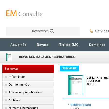
Rechercher
Service C
Rechercher
Actualités
Revues
Traités EMC
Domaines
REVUE DES MALADIES RESPIRATOIRES
La revue
SOMMAIRE
Présentation
Vol 42 - N° 5 - ma
P. 243-290
© SPLF
Dernier numéro
Articles en prépublication
Archives
·
Editorial board
Numéros thématiques
Page :i