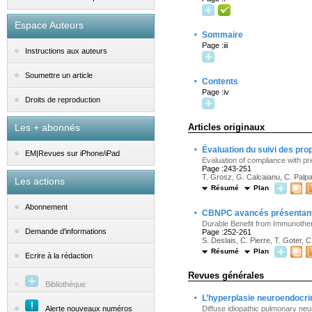
Espace Auteurs
·
Sommaire
Page :iii
Instructions aux auteurs
Soumettre un article
·
Contents
Page :iv
Droits de reproduction
Les + abonnés
Articles originaux
·
Évaluation du suivi des pro
EM|Revues sur iPhone/iPad
Evaluation of compliance with pr
Page :243-251
T. Grosz, G. Calcaianu, C. Palpa
Les actions
Résumé
Plan
Abonnement
·
CBNPC avancés présentant 
Durable Benefit from Immunot
Demande d'informations
Page :252-261
S. Deslais, C. Pierre, T. Goter,
Résumé
Plan
Ecrire à la rédaction
Revues générales
Bibliothèque
·
L’hyperplasie neuroendocri
Alerte nouveaux numéros
Diffuse idiopathic pulmonary ne