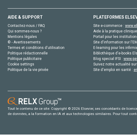
AIDE & SUPPORT
PLATEFORMES ELSE
Contactez-nous / FAQ
Site e-commerce :
www.el
Qui sommes-nous ?
Aide à la pratique clinique
Mentions légales
Portail pour les institution
© - Avertissements
Site d'information sur l'E
Termes et conditions d'utilisation
E-learning pour les infirmi
Politique rédactionnelle
Bibliothèque d'e-books Els
Politique publicitaire
Blog special IFSI :
www.gen
Cookie settings
Suivez notre actualité sur
Politique de la vie privée
Site d'emploi en santé :
e
Tout le contenu de ce site: Copyright © 2026 Elsevier, ses concédants de licence e
de données, a la formation en IA et aux technologies similaires. Pour tout con