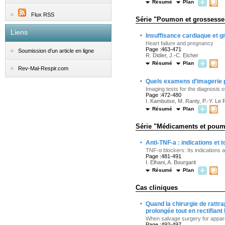
Résumé
Plan
Flux RSS
Série "Poumon et grossesse
Liens
·
Insuffisance cardiaque et 
Heart failure and pregnancy
Page :463-471
Soumission d'un article en ligne
R. Didier, J.-C. Eicher
Résumé
Plan
Rev-Mal-Respir.com
·
Quels examens d’imagerie 
Imaging tests for the diagnosis
Page :472-480
I. Kambutse, M. Ranty, P.-Y. Le
Résumé
Plan
Série "Médicaments et pou
·
Anti-TNF-a : indications et 
TNF-α blockers: Its indications a
Page :481-491
I. Elhani, A. Bourgarit
Résumé
Plan
Cas cliniques
·
Quand la chirurgie de rattr
prolongée tout en rectifiant l
When salvage surgery for apparent
Page :492-497