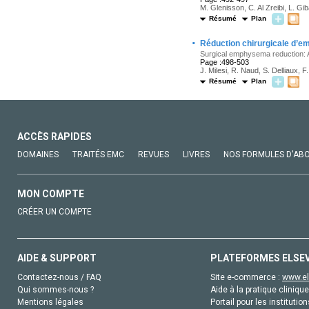
M. Glenisson, C. Al Zreibi, L. Gi
Résumé
Plan
·
Réduction chirurgicale d’em
Surgical emphysema reduction: A 
Page :498-503
J. Milesi, R. Naud, S. Delliaux,
Résumé
Plan
ACCÈS RAPIDES
DOMAINES
TRAITÉS EMC
REVUES
LIVRES
NOS FORMULES D'AB
MON COMPTE
CRÉER UN COMPTE
AIDE & SUPPORT
PLATEFORMES ELSE
Contactez-nous / FAQ
Site e-commerce :
www.el
Qui sommes-nous ?
Aide à la pratique clinique
Mentions légales
Portail pour les institution