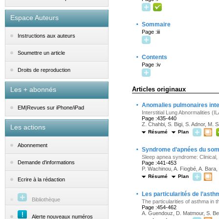
Espace Auteurs
·
Sommaire
Page :iii
Instructions aux auteurs
Soumettre un article
·
Contents
Page :iv
Droits de reproduction
Les + abonnés
Articles originaux
·
Anomalies pulmonaires inter
EM|Revues sur iPhone/iPad
Interstitial Lung Abnormalities (
Page :435-440
Z. Chahbi, S. Bigi, S. Adnor, M. 
Les actions
Résumé
Plan
Abonnement
·
Syndrome d’apnées du sommei
Sleep apnea syndrome: Clinical,
Demande d'informations
Page :441-453
P. Wachinou, A. Fiogbé, A. Bara
Résumé
Plan
Ecrire à la rédaction
·
Les particularités de l’ast
Bibliothèque
The particularities of asthma in 
Page :454-462
A. Guendouz, D. Matmour, S. Be
Alerte nouveaux numéros