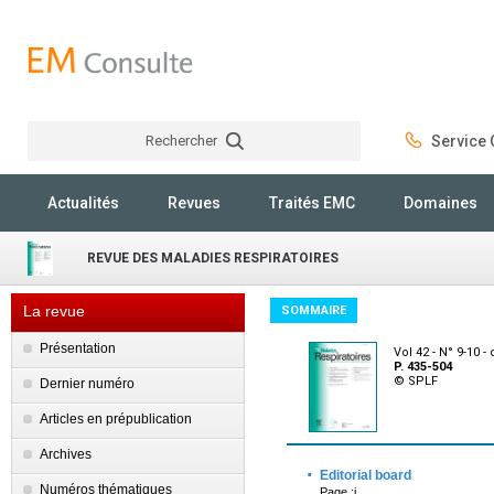
Rechercher
Service C
Rechercher
Actualités
Revues
Traités EMC
Domaines
REVUE DES MALADIES RESPIRATOIRES
La revue
SOMMAIRE
Présentation
Vol 42 - N° 9-10 
P. 435-504
© SPLF
Dernier numéro
Articles en prépublication
Archives
·
Editorial board
Numéros thématiques
Page :i