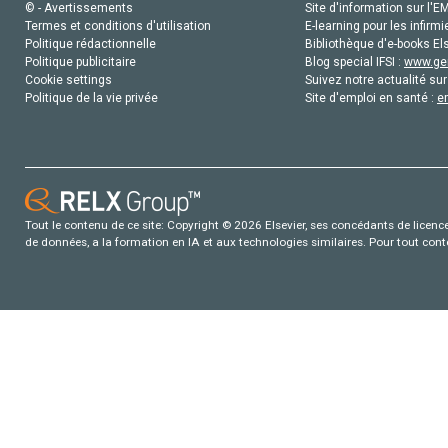
© - Avertissements
Site d'information sur l'E
Termes et conditions d'utilisation
E-learning pour les infirmi
Politique rédactionnelle
Bibliothèque d'e-books Els
Politique publicitaire
Blog special IFSI :
www.gen
Cookie settings
Suivez notre actualité sur
Politique de la vie privée
Site d'emploi en santé :
e
Tout le contenu de ce site: Copyright © 2026 Elsevier, ses concédants de licence e
de données, a la formation en IA et aux technologies similaires. Pour tout con