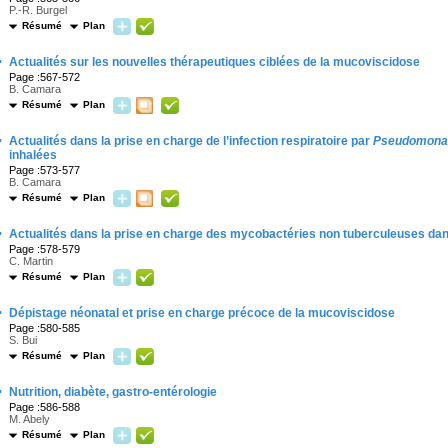
P.-R. Burgel
Résumé
Plan
·
Actualités sur les nouvelles thérapeutiques ciblées de la mucoviscidose
Page :567-572
B. Camara
Résumé
Plan
·
Actualités dans la prise en charge de l’infection respiratoire par
Pseudomonas
inhalées
Page :573-577
B. Camara
Résumé
Plan
·
Actualités dans la prise en charge des mycobactéries non tuberculeuses da
Page :578-579
C. Martin
Résumé
Plan
·
Dépistage néonatal et prise en charge précoce de la mucoviscidose
Page :580-585
S. Bui
Résumé
Plan
·
Nutrition, diabète, gastro-entérologie
Page :586-588
M. Abely
Résumé
Plan