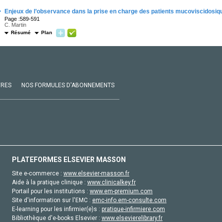
·
Enjeux de l’observance dans la prise en charge des patients mucoviscidosiq
Page :589-591
C. Martin
Résumé
Plan
VRES
NOS FORMULES D'ABONNEMENTS
PLATEFORMES ELSEVIER MASSON
Site e-commerce :
www.elsevier-masson.fr
Aide à la pratique clinique :
www.clinicalkey.fr
Portail pour les institutions :
www.em-premium.com
Site d'information sur l'EMC :
emc-info.em-consulte.com
E-learning pour les infirmier(e)s :
pratique-infirmiere.com
Bibliothèque d'e-books Elsevier :
www.elsevierelibrary.fr