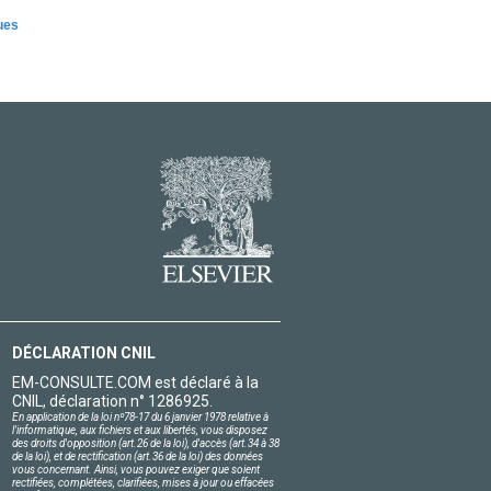
ues
DÉCLARATION CNIL
EM-CONSULTE.COM est déclaré à la
CNIL, déclaration n° 1286925.
En application de la loi nº78-17 du 6 janvier 1978 relative à
l'informatique, aux fichiers et aux libertés, vous disposez
des droits d'opposition (art.26 de la loi), d'accès (art.34 à 38
de la loi), et de rectification (art.36 de la loi) des données
vous concernant. Ainsi, vous pouvez exiger que soient
rectifiées, complétées, clarifiées, mises à jour ou effacées