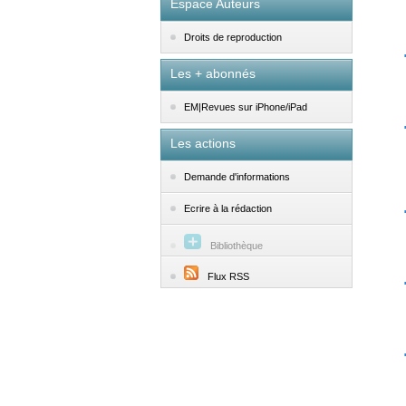
Espace Auteurs
Droits de reproduction
Les + abonnés
EM|Revues sur iPhone/iPad
Les actions
Demande d'informations
Ecrire à la rédaction
Bibliothèque
Flux RSS