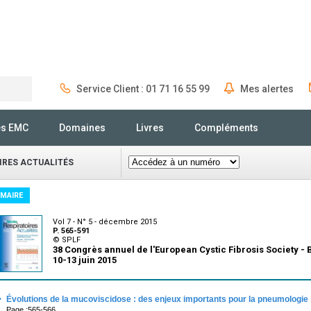
Service Client : 01 71 16 55 99
Mes alertes
Rechercher
és EMC
Domaines
Livres
Compléments
IRES ACTUALITÉS
MAIRE
Vol 7 - N° 5 - décembre 2015
P. 565-591
© SPLF
38 Congrès annuel de l'European Cystic Fibrosis Society - 
10-13 juin 2015
·
Évolutions de la mucoviscidose : des enjeux importants pour la pneumologie 
Page :565-566