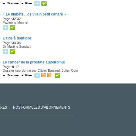
Résumé
Plan
·
« Le diabète... ce vilain petit canard »
Page :32-32
Fabienne Monnet
·
L’aide à domicile
Page :33-33
Dr Martine Soudani
·
Le cancer de la prostate aujourd’hui
Page :9-17
Dossier coordonné par Olivier Barraud, Julien Quin
Résumé
Plan
VRES
NOS FORMULES D'ABONNEMENTS