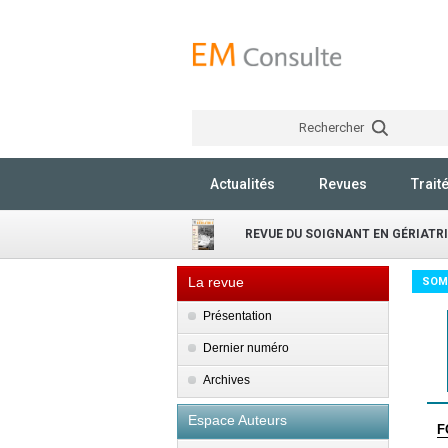
Rechercher
Actualités
Revues
Trait
REVUE DU SOIGNANT EN GÉRIATRI
La revue
SOM
Présentation
Dernier numéro
Archives
Espace Auteurs
F