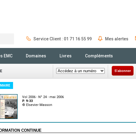
Service Client : 01 71 16 55 99
Mes alertes
Rechercher
és EMC
Domaines
Livres
Compléments
E
S'abonner
MAIRE
Vol 2006 - N° 24 - mai 2006
P. 9-33
© Elsevier Masson
ORMATION CONTINUE