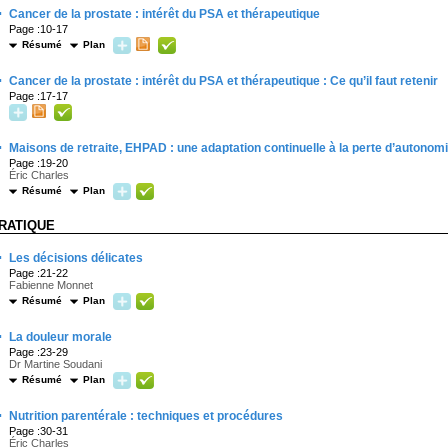
·
Cancer de la prostate : intérêt du PSA et thérapeutique
Page :10-17
Résumé
Plan
·
Cancer de la prostate : intérêt du PSA et thérapeutique : Ce qu’il faut retenir
Page :17-17
·
Maisons de retraite, EHPAD : une adaptation continuelle à la perte d’autonom
Page :19-20
Éric Charles
Résumé
Plan
RATIQUE
·
Les décisions délicates
Page :21-22
Fabienne Monnet
Résumé
Plan
·
La douleur morale
Page :23-29
Dr Martine Soudani
Résumé
Plan
·
Nutrition parentérale : techniques et procédures
Page :30-31
Éric Charles