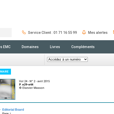
Service Client : 01 71 16 55 99
Mes alertes
Rechercher
és EMC
Domaines
Livres
Compléments
MAIRE
Vol 24 - N° 2 - avril 2015
P. e29-e44
© Elsevier Masson
·
Editorial Board
Page :i