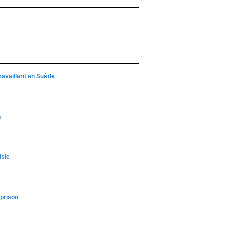
ravaillant en Suède
n
isie
 prison