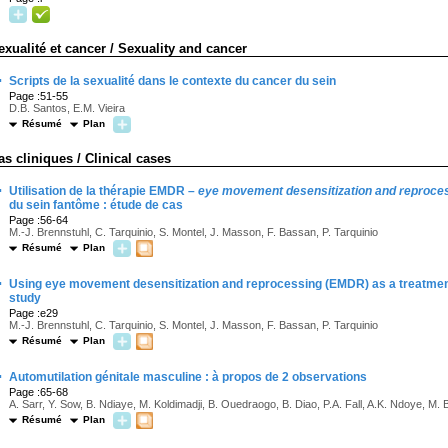
exualité et cancer / Sexuality and cancer
·
Scripts de la sexualité dans le contexte du cancer du sein
Page :51-55
D.B. Santos, E.M. Vieira
Résumé
Plan
as cliniques / Clinical cases
·
Utilisation de la thérapie EMDR –
eye movement desensitization and reproce
du sein fantôme : étude de cas
Page :56-64
M.-J. Brennstuhl, C. Tarquinio, S. Montel, J. Masson, F. Bassan, P. Tarquinio
Résumé
Plan
·
Using eye movement desensitization and reprocessing (EMDR) as a treatme
study
Page :e29
M.-J. Brennstuhl, C. Tarquinio, S. Montel, J. Masson, F. Bassan, P. Tarquinio
Résumé
Plan
·
Automutilation génitale masculine : à propos de 2 observations
Page :65-68
A. Sarr, Y. Sow, B. Ndiaye, M. Koldimadji, B. Ouedraogo, B. Diao, P.A. Fall, A.K. Ndoye, M. 
Résumé
Plan