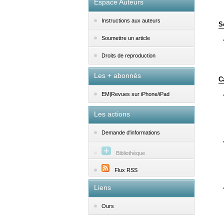
Espace Auteurs
Instructions aux auteurs
S
Soumettre un article
Droits de reproduction
Les + abonnés
C
EM|Revues sur iPhone/iPad
Les actions
Demande d'informations
Bibliothèque
Flux RSS
Liens
Ours