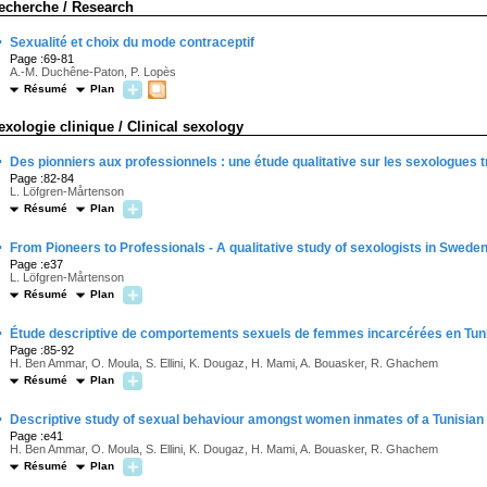
echerche / Research
·
Sexualité et choix du mode contraceptif
Page :69-81
A.-M. Duchêne-Paton, P. Lopès
Résumé
Plan
exologie clinique / Clinical sexology
·
Des pionniers aux professionnels : une étude qualitative sur les sexologues t
Page :82-84
L. Löfgren-Mårtenson
Résumé
Plan
·
From Pioneers to Professionals - A qualitative study of sexologists in Swede
Page :e37
L. Löfgren-Mårtenson
Résumé
Plan
·
Étude descriptive de comportements sexuels de femmes incarcérées en Tun
Page :85-92
H. Ben Ammar, O. Moula, S. Ellini, K. Dougaz, H. Mami, A. Bouasker, R. Ghachem
Résumé
Plan
·
Descriptive study of sexual behaviour amongst women inmates of a Tunisian
Page :e41
H. Ben Ammar, O. Moula, S. Ellini, K. Dougaz, H. Mami, A. Bouasker, R. Ghachem
Résumé
Plan