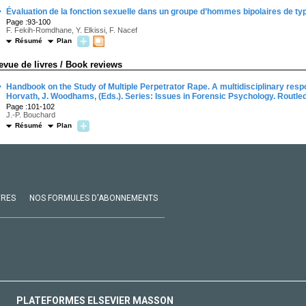
·
Évaluation de la fonction sexuelle dans un groupe d’hommes bipolaires de ty
Page :93-100
F. Fekih-Romdhane, Y. Elkissi, F. Nacef
Résumé
Plan
evue de livres / Book reviews
·
Handbook on the Study of Multiple Perpetrator Rape. A multidisciplinary resp
Horvath, J. Woodhams, (Eds.). Series: Issues in Forensic Psychology. Routle
Page :101-102
J.-P. Bouchard
Résumé
Plan
VRES
NOS FORMULES D'ABONNEMENTS
PLATEFORMES ELSEVIER MASSON