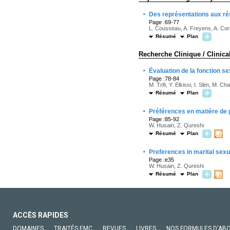
·
Des représentations aux ré
Page :69-77
L. Cousseau, A. Freyens, A. Co
Résumé
Plan
Recherche Clinique / Clinica
·
Évaluation de la fonction s
Page :78-84
M. Trifi, Y. Elkissi, I. Slim, M. 
Résumé
Plan
·
Préférences en matière de p
Page :85-92
W. Husain, Z. Qureshi
Résumé
Plan
·
Preferences in marital sexu
Page :e35
W. Husain, Z. Qureshi
Résumé
Plan
ACCÈS RAPIDES
DOMAINES
TRAITÉS EMC
REVUES
LIVRES
NOS FORMULES D'AB