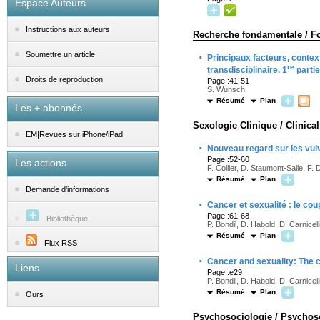
Espace Auteurs
Instructions aux auteurs
Recherche fondamentale / F
·
Soumettre un article
Principaux facteurs, contex
re
transdisciplinaire. 1
partie
Droits de reproduction
Page :41-51
S. Wunsch
Résumé
Plan
Les + abonnés
Sexologie Clinique / Clinica
EM|Revues sur iPhone/iPad
·
Nouveau regard sur les vu
Page :52-60
Les actions
F. Collier, D. Staumont-Salle, F. 
Résumé
Plan
Demande d'informations
·
Cancer et sexualité : le cou
Page :61-68
Bibliothèque
P. Bondil, D. Habold, D. Carnicell
Résumé
Plan
Flux RSS
·
Cancer and sexuality: The co
Liens
Page :e29
P. Bondil, D. Habold, D. Carnicell
Résumé
Plan
Ours
Psychosociologie / Psychos