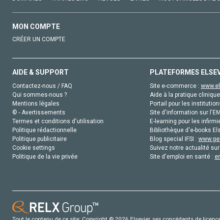
MON COMPTE
CRÉER UN COMPTE
AIDE & SUPPORT
PLATEFORMES ELSE
Contactez-nous / FAQ
Site e-commerce :
www.el
Qui sommes-nous ?
Aide à la pratique clinique
Mentions légales
Portail pour les institution
© - Avertissements
Site d'information sur l'E
Termes et conditions d'utilisation
E-learning pour les infirmi
Politique rédactionnelle
Bibliothèque d'e-books Els
Politique publicitaire
Blog special IFSI :
www.gen
Cookie settings
Suivez notre actualité sur
Politique de la vie privée
Site d'emploi en santé :
e
Tout le contenu de ce site: Copyright © 2026 Elsevier, ses concédants de licence e