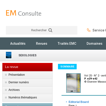
Rechercher
Service C
Rechercher
Actualités
Revues
Traités EMC
Domaines
SEXOLOGIES
La revue
SOMMAIRE
Présentation
Vol 25 - N° 2 - avr
P. e29-e42
© Elsevier Mass
Dernier numéro
Archives
Numéros thématiques
·
Editorial Board
Page :i