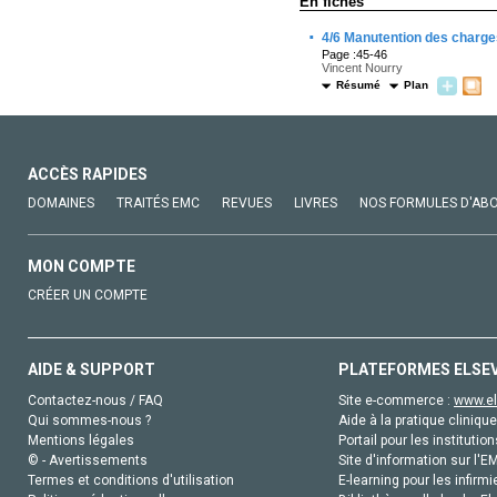
En fiches
·
4/6 Manutention des charge
Page :45-46
Vincent Nourry
Résumé
Plan
ACCÈS RAPIDES
DOMAINES
TRAITÉS EMC
REVUES
LIVRES
NOS FORMULES D'AB
MON COMPTE
CRÉER UN COMPTE
AIDE & SUPPORT
PLATEFORMES ELSE
Contactez-nous / FAQ
Site e-commerce :
www.el
Qui sommes-nous ?
Aide à la pratique clinique
Mentions légales
Portail pour les institution
© - Avertissements
Site d'information sur l'E
Termes et conditions d'utilisation
E-learning pour les infirmi