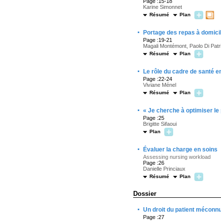
Page :15-18
Karine Simonnet
Résumé
Plan
·
Portage des repas à domicil
Page :19-21
Magali Montémont, Paolo Di Patri
Résumé
Plan
·
Le rôle du cadre de santé en
Page :22-24
Viviane Ménel
Résumé
Plan
·
« Je cherche à optimiser le
Page :25
Brigitte Sifaoui
Plan
·
Évaluer la charge en soins
Assessing nursing workload
Page :26
Danielle Princiaux
Résumé
Plan
Dossier
·
Un droit du patient méconn
Page :27