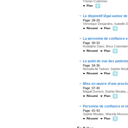
Tristan Cudennec
Plan
·
Le dispositif légal autour d
Page :28-29
Véronique Desjardins, Isabelle 
Résumé
Plan
·
La personne de confiance 
Page :30-33
Rodolphe Daire, Brice Colombier,
Résumé
Plan
·
Le point de vue des patient
Page :34-36
Mostafa Ait Tadrart, Sophie Moul
Résumé
Plan
·
Mise en œuvre d’une procéd
Page :37-40
Magali Dumont, Sophie Moulias, A
Résumé
Plan
·
Personne de confiance et m
Page :41-43
Sophie Moulias, Wassila Moussou
Résumé
Plan