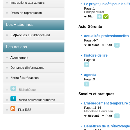
·
Instructions aux auteurs
Le projet, un défi pour les 
Page :1
Philippe Muller
Droits de reproduction
Plan
Les + abonnés
Actu Géronto
·
EM|Revues sur iPhone/iPad
actualités professionnelles
Page :4-7
Résumé
Plan
Les actions
·
histoire de lire
Abonnement
Page :8
Demande d'informations
·
agenda
Ecrire à la rédaction
Page :9
Bibliothèque
Savoirs et pratiques
Alerte nouveaux numéros
·
L’hébergement temporaire : 
Page :11-14
Flux RSS
Madeleine Bourzeau
Résumé
Plan
·
Bénéfices de la réflexologi