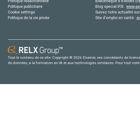
Politique rédactionnelle
Bibliothèque d'e-books Els
Politique publicitaire
Blog special IFSI :
www.gen
Cookie settings
Suivez notre actualité sur
Politique de la vie privée
Site d'emploi en santé :
e
Tout le contenu de ce site: Copyright © 2026 Elsevier, ses concédants de licence e
de données, a la formation en IA et aux technologies similaires. Pour tout con