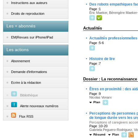
·
Instructions aux auteurs
Des robots empathiques fac
Page :1
Éric Maeker, Bérengère Maeker
Droits de reproduction
Les + abonnés
Actualités
·
EM|Revues sur iPhone/iPad
Actualités professionnelles
Page :5-6
Les actions
·
Histoire de lire
Abonnement
Page :7
Demande d'informations
Dossier : La reconnaissance
Ecrire à la rédaction
·
Êtres en proximité : des aid
Page :9
Bibliothèque
Nicolas Vonarx
Plan
Alerte nouveaux numéros
·
Perceptions de personnes p
Flux RSS
de longue durée vers les u
Perceptions of caregivers accomp
Page :10-20
Gabriela Peguero-Rodriguez, Vio
Résumé
Plan