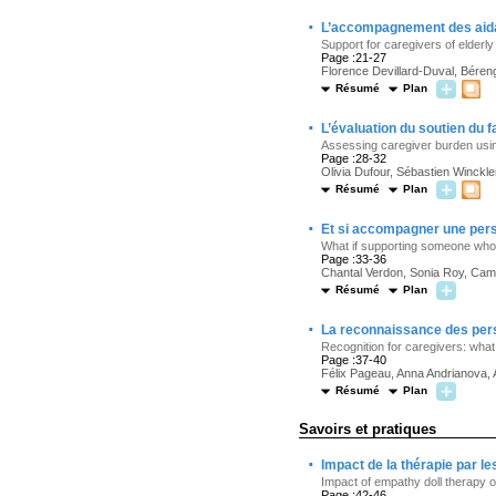
·
L’accompagnement des aidant
Support for caregivers of elderly 
Page :21-27
Florence Devillard-Duval, Béren
Résumé
Plan
·
L’évaluation du soutien du fa
Assessing caregiver burden usin
Page :28-32
Olivia Dufour, Sébastien Winckl
Résumé
Plan
·
Et si accompagner une perso
What if supporting someone who 
Page :33-36
Chantal Verdon, Sonia Roy, Cami
Résumé
Plan
·
La reconnaissance des pers
Recognition for caregivers: what
Page :37-40
Félix Pageau, Anna Andrianova, 
Résumé
Plan
Savoirs et pratiques
·
Impact de la thérapie par l
Impact of empathy doll therapy 
Page :42-46