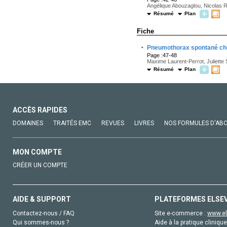
Angélique Abouzaglou, Nicolas R
Résumé
Plan
Fiche
·
Pneumothorax spontané chez 
Page :47-48
Maxime Laurent-Perrot, Juliette
Résumé
Plan
ACCÈS RAPIDES
DOMAINES
TRAITÉS EMC
REVUES
LIVRES
NOS FORMULES D'AB
MON COMPTE
CRÉER UN COMPTE
AIDE & SUPPORT
PLATEFORMES ELSE
Contactez-nous / FAQ
Site e-commerce :
www.el
Qui sommes-nous ?
Aide à la pratique clinique