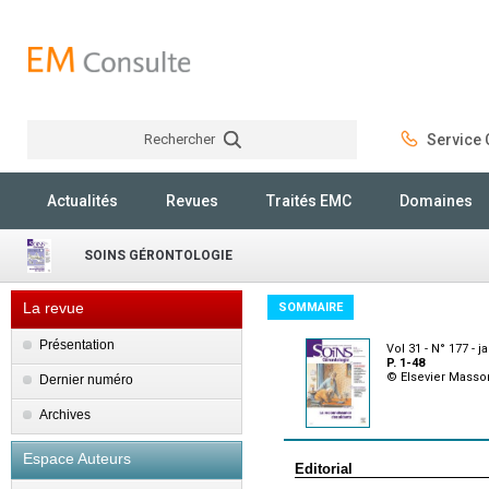
Rechercher
Service C
Rechercher
Actualités
Revues
Traités EMC
Domaines
SOINS GÉRONTOLOGIE
La revue
SOMMAIRE
Présentation
Vol 31 - N° 177 - j
P. 1-48
© Elsevier Masso
Dernier numéro
Archives
Espace Auteurs
Editorial