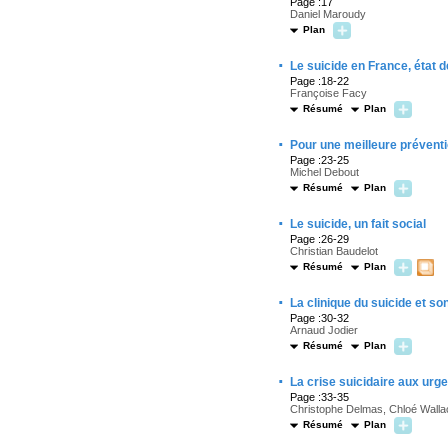
Page :17
Daniel Maroudy
Plan
·
Le suicide en France, état d
Page :18-22
Françoise Facy
Résumé
Plan
·
Pour une meilleure préventi
Page :23-25
Michel Debout
Résumé
Plan
·
Le suicide, un fait social
Page :26-29
Christian Baudelot
Résumé
Plan
·
La clinique du suicide et s
Page :30-32
Arnaud Jodier
Résumé
Plan
·
La crise suicidaire aux urg
Page :33-35
Christophe Delmas, Chloé Walla
Résumé
Plan