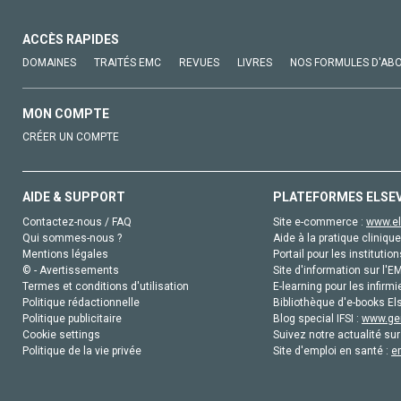
ACCÈS RAPIDES
DOMAINES
TRAITÉS EMC
REVUES
LIVRES
NOS FORMULES D'AB
MON COMPTE
CRÉER UN COMPTE
AIDE & SUPPORT
PLATEFORMES ELSE
Contactez-nous / FAQ
Site e-commerce :
www.el
Qui sommes-nous ?
Aide à la pratique clinique
Mentions légales
Portail pour les institution
© - Avertissements
Site d'information sur l'E
Termes et conditions d'utilisation
E-learning pour les infirmi
Politique rédactionnelle
Bibliothèque d'e-books Els
Politique publicitaire
Blog special IFSI :
www.gen
Cookie settings
Suivez notre actualité sur
Politique de la vie privée
Site d'emploi en santé :
e