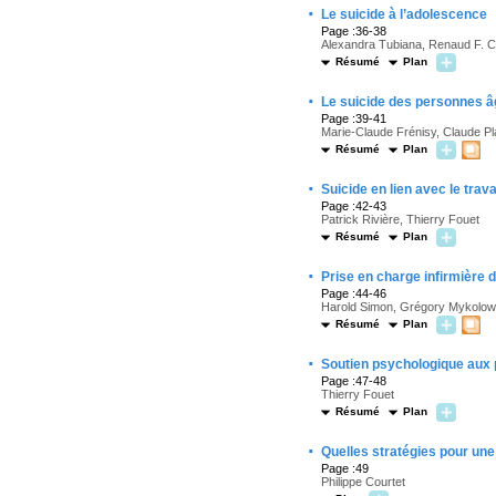
·
Le suicide à l’adolescence
Page :36-38
Alexandra Tubiana, Renaud F. C
Résumé
Plan
·
Le suicide des personnes 
Page :39-41
Marie-Claude Frénisy, Claude P
Résumé
Plan
·
Suicide en lien avec le trava
Page :42-43
Patrick Rivière, Thierry Fouet
Résumé
Plan
·
Prise en charge infirmière d
Page :44-46
Harold Simon, Grégory Mykolow
Résumé
Plan
·
Soutien psychologique aux 
Page :47-48
Thierry Fouet
Résumé
Plan
·
Quelles stratégies pour une
Page :49
Philippe Courtet