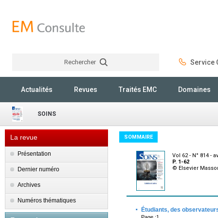
Rechercher
Service C
Rechercher
Actualités
Revues
Traités EMC
Domaines
SOINS
La revue
SOMMAIRE
Présentation
Vol 62 - N° 814 - a
P. 1-62
© Elsevier Masso
Dernier numéro
Archives
Numéros thématiques
·
Étudiants, des observateurs
Page :1