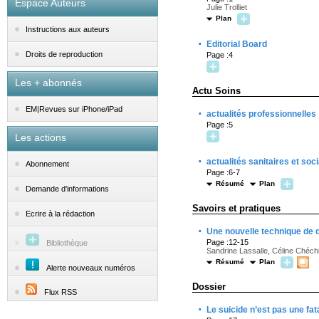
Espace Auteurs
Julie Trolliet
Plan
Instructions aux auteurs
·
Editorial Board
Droits de reproduction
Page :4
Les + abonnés
Actu Soins
EM|Revues sur iPhone/iPad
·
actualités professionnelles
Page :5
Les actions
·
actualités sanitaires et soc
Abonnement
Page :6-7
Résumé
Plan
Demande d'informations
Savoirs et pratiques
Ecrire à la rédaction
·
Une nouvelle technique de 
Page :12-15
Bibliothèque
Sandrine Lassalle, Céline Chéch
Résumé
Plan
Alerte nouveaux numéros
Dossier
Flux RSS
·
Le suicide n’est pas une fata