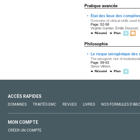
Pratique avancée
·
État des lieux des compéten
Overview of clinical skills used 
Page :52-58
Virginie Gantier, Émilie Dousse
Résumé
Plan
Philosophie
·
Le risque iatrogénique des 
The iatrogenic risk of institutio
Page :59-63
Steve Vilhem
Résumé
Plan
ACCÈS RAPIDES
DOMAINES
TRAITÉS EMC
REVUES
LIVRES
NOS FORMULES D'AB
MON COMPTE
CRÉER UN COMPTE