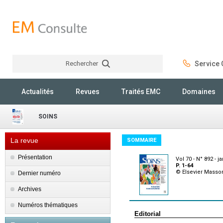
Rechercher
Service C
Rechercher
Actualités
Revues
Traités EMC
Domaines
SOINS
La revue
SOMMAIRE
Présentation
Vol 70 - N° 892 - j
P. 1-64
© Elsevier Masso
Dernier numéro
Archives
Numéros thématiques
Editorial