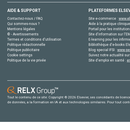
AIDE & SUPPORT
PLATEFORMES ELSE
Contactez-nous / FAQ
Site e-commerce :
www.el
Qui sommes-nous ?
Aide à la pratique clinique
Mentions légales
Portail pour les institution
© - Avertissements
Site d'information sur l'E
Termes et conditions d'utilisation
E-learning pour les infirmi
Politique rédactionnelle
Bibliothèque d'e-books Els
Politique publicitaire
Blog special IFSI :
www.gen
Cookie settings
Suivez notre actualité sur
Politique de la vie privée
Site d'emploi en santé :
e
Tout le contenu de ce site: Copyright © 2026 Elsevier, ses concédants de licence e
de données, a la formation en IA et aux technologies similaires. Pour tout con