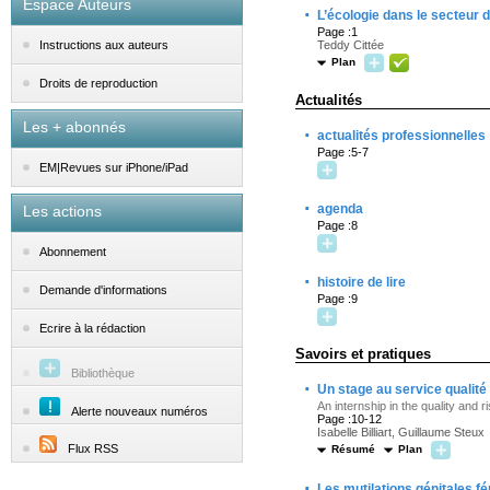
Espace Auteurs
·
L’écologie dans le secteur 
Page :1
Teddy Cittée
Instructions aux auteurs
Plan
Droits de reproduction
Actualités
Les + abonnés
·
actualités professionnelles
Page :5-7
EM|Revues sur iPhone/iPad
·
agenda
Les actions
Page :8
Abonnement
·
histoire de lire
Demande d'informations
Page :9
Ecrire à la rédaction
Savoirs et pratiques
Bibliothèque
·
Un stage au service qualité 
An internship in the quality and 
Alerte nouveaux numéros
Page :10-12
Isabelle Billiart, Guillaume Steux
Flux RSS
Résumé
Plan
·
Les mutilations génitales fé