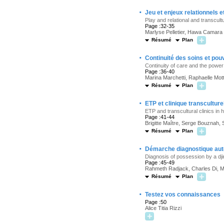
·
Jeu et enjeux relationnels e
Play and relational and transcult
Page :32-35
Marlyse Pelletier, Hawa Camara
Résumé
Plan
·
Continuité des soins et pou
Continuity of care and the power
Page :36-40
Marina Marchetti, Raphaelle Motto
Résumé
Plan
·
ETP et clinique transcultur
ETP and transcultural clinics in
Page :41-44
Brigitte Maître, Serge Bouznah,
Résumé
Plan
·
Démarche diagnostique autou
Diagnosis of possession by a djin
Page :45-49
Rahmeth Radjack, Charles Di, 
Résumé
Plan
·
Testez vos connaissances
Page :50
Alice Titia Rizzi