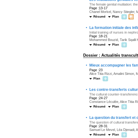
The female genital mutilation: the
Page :13-17
Chanel Morkel, Nancy Stiegler,
Résumé
Plan
·
La formation initiale des in
Initial training of nurses in nephr
Page :18-21
Mohammed Bouzid, Tarik Sqalli 
Résumé
Plan
Dossier : Actualités transcul
·
Mieux accompagner les fam
Page :23
Alice Titia Rizzi, Amalini Simo
Plan
·
Les contre-transferts cultu
The cultural counter-transference
Page :24-27
Constance Léculée, Alice Titia Ri
Résumé
Plan
·
La question du transfert et 
The question of cultural transfer
Page :28-31
Samuel Le Mevel, Léa Djenadi, Al
Résumé
Plan