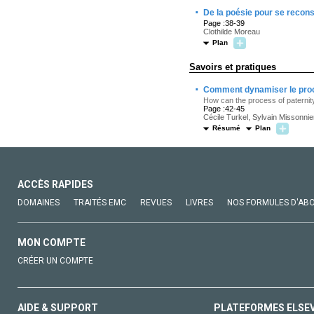
·
De la poésie pour se recons
Page :38-39
Clothilde Moreau
Plan
Savoirs et pratiques
·
Comment dynamiser le proce
How can the process of paternit
Page :42-45
Cécile Turkel, Sylvain Missonn
Résumé
Plan
ACCÈS RAPIDES
DOMAINES
TRAITÉS EMC
REVUES
LIVRES
NOS FORMULES D'AB
MON COMPTE
CRÉER UN COMPTE
AIDE & SUPPORT
PLATEFORMES ELSE