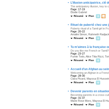
·
L’illusion anticipatrice, clé
The anticipatory illusion, key to
Page :17-19
Élodie Gabriel
Résumé
Plan
·
Rituel de puberté chez une 
Puberty ritual of a Tamil girl in
Page :20-22
Amalini Simon, Rahmeth Radjac
Résumé
Plan
·
Tu m’aimes à la française o
Do you like me French or Tamil?
Page :23-27
Fumie Todo, Alice Titia Rizzi, 
Résumé
Plan
·
Accueil d’un Afghan au sein 
Welcoming an Afghan in a French
Page :28-30
Clara Picard, Mayssa El Hussein
Résumé
Plan
·
Devenir parents en situation
Becoming parents in a cross-cult
Page :31-37
Marie Rose Moro, Mayssa El Hu
Résumé
Plan