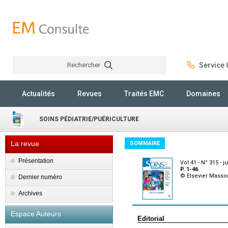
Rechercher
Service C
Rechercher
Actualités
Revues
Traités EMC
Domaines
SOINS PÉDIATRIE/PUÉRICULTURE
La revue
SOMMAIRE
Présentation
Vol 41 - N° 315 - ju
P. 1-46
© Elsevier Masso
Dernier numéro
Archives
Espace Auteurs
Editorial