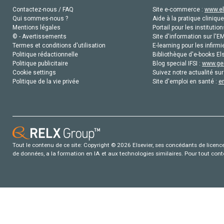
Contactez-nous / FAQ
Site e-commerce :
www.el
Qui sommes-nous ?
Aide à la pratique clinique
Mentions légales
Portail pour les institution
© - Avertissements
Site d'information sur l'E
Termes et conditions d'utilisation
E-learning pour les infirmi
Politique rédactionnelle
Bibliothèque d'e-books Els
Politique publicitaire
Blog special IFSI :
www.gen
Cookie settings
Suivez notre actualité sur
Politique de la vie privée
Site d'emploi en santé :
e
Tout le contenu de ce site: Copyright © 2026 Elsevier, ses concédants de licence e
de données, a la formation en IA et aux technologies similaires. Pour tout con