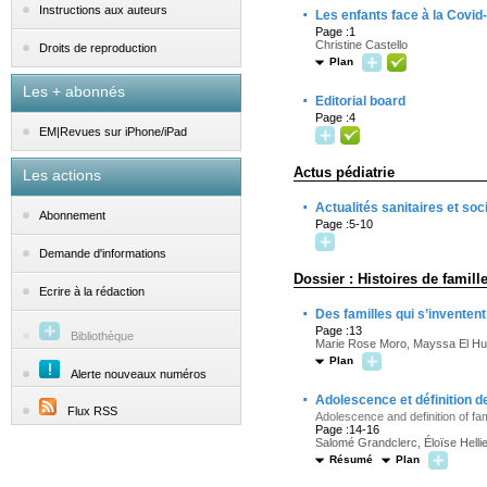
·
Instructions aux auteurs
Les enfants face à la Covid
Page :1
Christine Castello
Droits de reproduction
Plan
Les + abonnés
·
Editorial board
Page :4
EM|Revues sur iPhone/iPad
Actus pédiatrie
Les actions
·
Actualités sanitaires et soc
Abonnement
Page :5-10
Demande d'informations
Dossier : Histoires de famill
Ecrire à la rédaction
·
Des familles qui s’inventent
Page :13
Bibliothèque
Marie Rose Moro, Mayssa El Hu
Plan
Alerte nouveaux numéros
·
Adolescence et définition de
Flux RSS
Adolescence and definition of fam
Page :14-16
Salomé Grandclerc, Éloïse Helli
Résumé
Plan