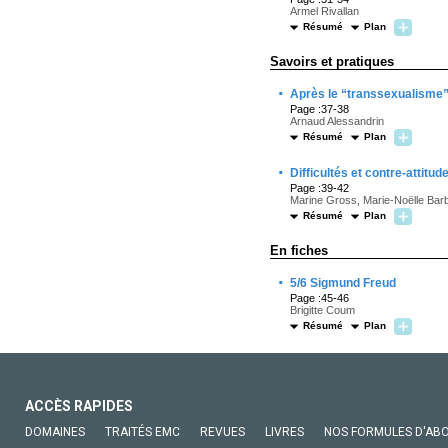
Armel Rivallan
Résumé
Plan
Savoirs et pratiques
·
Après le “transsexualisme
Page :37-38
Arnaud Alessandrin
Résumé
Plan
·
Difficultés et contre-attit
Page :39-42
Marine Gross, Marie-Noëlle Bar
Résumé
Plan
En fiches
·
5/6 Sigmund Freud
Page :45-46
Brigitte Coum
Résumé
Plan
ACCÈS RAPIDES
DOMAINES
TRAITÉS EMC
REVUES
LIVRES
NOS FORMULES D'AB