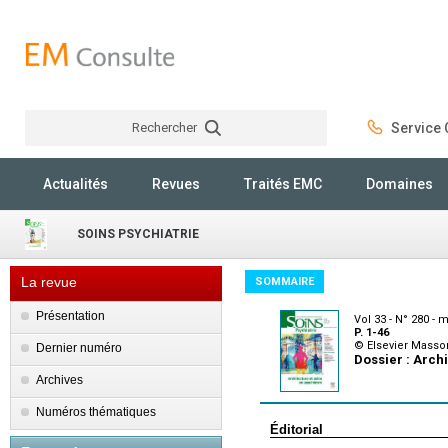
Rechercher
Service C
Rechercher
Actualités
Revues
Traités EMC
Domaines
SOINS PSYCHIATRIE
La revue
SOMMAIRE
Présentation
Vol 33 - N° 280 - 
P. 1-46
© Elsevier Masso
Dernier numéro
Dossier : Archi
Archives
Numéros thématiques
Éditorial