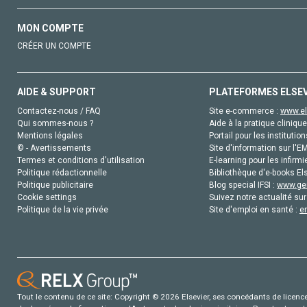
MON COMPTE
CRÉER UN COMPTE
AIDE & SUPPORT
PLATEFORMES ELSE
Contactez-nous / FAQ
Site e-commerce :
www.el
Qui sommes-nous ?
Aide à la pratique clinique
Mentions légales
Portail pour les institution
© - Avertissements
Site d'information sur l'E
Termes et conditions d'utilisation
E-learning pour les infirmi
Politique rédactionnelle
Bibliothèque d'e-books Els
Politique publicitaire
Blog special IFSI :
www.gen
Cookie settings
Suivez notre actualité sur
Politique de la vie privée
Site d'emploi en santé :
e
Tout le contenu de ce site: Copyright © 2026 Elsevier, ses concédants de licence e