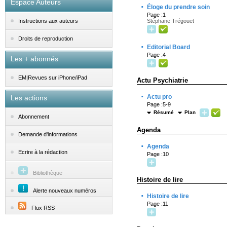
Espace Auteurs
·
Éloge du prendre soin
Page :1
Stéphane Trégouet
Instructions aux auteurs
Droits de reproduction
·
Editorial Board
Page :4
Les + abonnés
EM|Revues sur iPhone/iPad
Actu Psychiatrie
·
Actu pro
Les actions
Page :5-9
Résumé
Plan
Abonnement
Agenda
Demande d'informations
·
Agenda
Ecrire à la rédaction
Page :10
Bibliothèque
Histoire de lire
Alerte nouveaux numéros
·
Histoire de lire
Page :11
Flux RSS