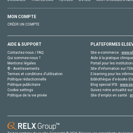
MON COMPTE
CRÉER UN COMPTE
AIDE & SUPPORT
PLATEFORMES ELSE
Contactez-nous / FAQ
Site e-commerce :
www.el
Qui sommes-nous ?
Aide à la pratique clinique
Mentions légales
Portail pour les institution
© - Avertissements
Site d'information sur l'E
Termes et conditions d'utilisation
E-learning pour les infirmi
Politique rédactionnelle
Bibliothèque d'e-books Els
Politique publicitaire
Blog special IFSI :
www.gen
Cookie settings
Suivez notre actualité sur
Politique de la vie privée
Site d'emploi en santé :
e