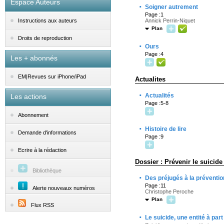
Espace Auteurs
·
Soigner autrement
Page :1
Annick Perrin-Niquet
Instructions aux auteurs
Plan
Droits de reproduction
·
Ours
Page :4
Les + abonnés
EM|Revues sur iPhone/iPad
Actualites
·
Actualités
Les actions
Page :5-8
Abonnement
·
Histoire de lire
Demande d'informations
Page :9
Ecrire à la rédaction
Dossier : Prévenir le suicide
Bibliothèque
·
Des préjugés à la préventio
Page :11
Alerte nouveaux numéros
Christophe Peroche
Plan
Flux RSS
·
Le suicide, une entité à par