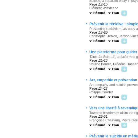
Suicide, a separate entity in psy
Page :12-16
Clément Vansteene
Résumé
Plan
·
Prévenir la récidive : simpl
Preventing recidivism: as easy a
Page :17-20
Christophe Debien, Jardon Vinc
Résumé
Plan
·
Une plateforme pour guider
‘Dites Je Suis Là’, a platform to 
Page :21-23
Pauline Boudin, Frédéric Hassan,
Résumé
Plan
·
Art, empathie et prévention
Art, empathy and suicide preven
Page :24-27
Philippe Courtet
Résumé
Plan
·
Vers une liberté à revendiqu
Towards freedom to claim the righ
Page :28-31
Françoise Chastang, Pierre Ger
Résumé
Plan
·
Prévenir le suicide en méd