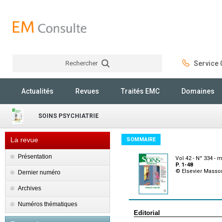
Rechercher
Service C
Rechercher
Actualités
Revues
Traités EMC
Domaines
SOINS PSYCHIATRIE
La revue
SOMMAIRE
Présentation
Vol 42 - N° 334 - 
P. 1-48
© Elsevier Masso
Dernier numéro
Archives
Numéros thématiques
Editorial