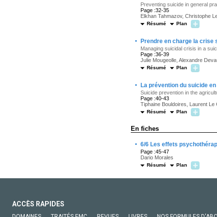
Preventing suicide in general pra
Page :32-35
Elkhan Tahmazov, Christophe Le
Résumé
Plan
·
Prendre en charge la crise s
Managing suicidal crisis in a suic
Page :36-39
Julie Mougeolle, Alexandre Deva
Résumé
Plan
·
La prévention du suicide en 
Suicide prevention in the agricult
Page :40-43
Tiphaine Bouldoires, Laurent Le 
Résumé
Plan
En fiches
·
6/6 Les effets psychothéra
Page :45-47
Dario Morales
Résumé
Plan
ACCÈS RAPIDES
DOMAINES
TRAITÉS EMC
REVUES
LIVRES
NOS FORMULES D'AB