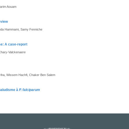
 Karim Aouam
eview
ouda Hammami, Samy Fenniche
se: A case-report
e Chary-Valckenaere
 Sriha, Wissem Hachfi, Chaker Ben Salem
 paludisme à
P. falciparum