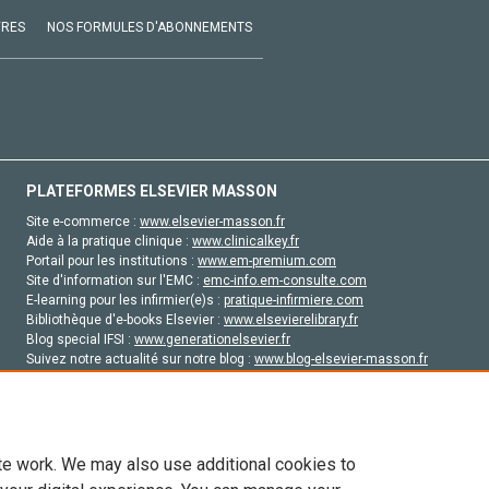
VRES
NOS FORMULES D'ABONNEMENTS
PLATEFORMES ELSEVIER MASSON
Site e-commerce :
www.elsevier-masson.fr
Aide à la pratique clinique :
www.clinicalkey.fr
Portail pour les institutions :
www.em-premium.com
Site d'information sur l'EMC :
emc-info.em-consulte.com
E-learning pour les infirmier(e)s :
pratique-infirmiere.com
Bibliothèque d'e-books Elsevier :
www.elsevierelibrary.fr
Blog special IFSI :
www.generationelsevier.fr
Suivez notre actualité sur notre blog :
www.blog-elsevier-masson.fr
Site d'emploi en santé :
emploisante.com
te work. We may also use additional cookies to