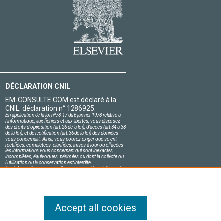
DÉCLARATION CNIL
EM-CONSULTE.COM est déclaré à la
CNIL, déclaration n° 1286925.
En application de la loi nº78-17 du 6 janvier 1978 relative à
l'informatique, aux fichiers et aux libertés, vous disposez
des droits d'opposition (art.26 de la loi), d'accès (art.34 à 38
de la loi), et de rectification (art.36 de la loi) des données
vous concernant. Ainsi, vous pouvez exiger que soient
rectifiées, complétées, clarifiées, mises à jour ou effacées
les informations vous concernant qui sont inexactes,
incomplètes, équivoques, périmées ou dont la collecte ou
l'utilisation ou la conservation est interdite.
Les informations personnelles concernant les visiteurs de
notre site, y compris leur identité, sont confidentielles.
Le responsable du site s'engage sur l'honneur à respecter
les conditions légales de confidentialité applicables en
France et à ne pas divulguer ces informations à des tiers.
Accept all cookies