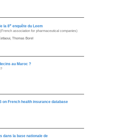
e
e la 8
enquête du Leem
m (French association for pharmaceutical companies)
Zetlaoui, Thomas Borel
édecins au Maroc ?
o?
16 on French health insurance database
s dans la base nationale de