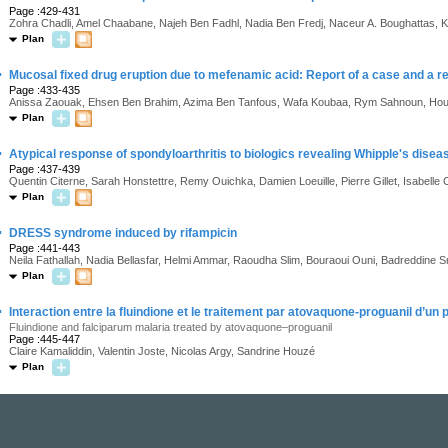
Page :429-431
Zohra Chadli, Amel Chaabane, Najeh Ben Fadhl, Nadia Ben Fredj, Naceur A. Boughattas,
Plan
·
Mucosal fixed drug eruption due to mefenamic acid: Report of a case and a r
Page :433-435
Anissa Zaouak, Ehsen Ben Brahim, Azima Ben Tanfous, Wafa Koubaa, Rym Sahnoun, H
Plan
·
Atypical response of spondyloarthritis to biologics revealing Whipple's disea
Page :437-439
Quentin Citerne, Sarah Honstettre, Remy Ouichka, Damien Loeuille, Pierre Gillet, Isabell
Plan
·
DRESS syndrome induced by rifampicin
Page :441-443
Neila Fathallah, Nadia Bellasfar, Helmi Ammar, Raoudha Slim, Bouraoui Ouni, Badreddine
Plan
·
Interaction entre la fluindione et le traitement par atovaquone-proguanil d’un
Fluindione and falciparum malaria treated by atovaquone–proguanil
Page :445-447
Claire Kamaliddin, Valentin Joste, Nicolas Argy, Sandrine Houzé
Plan