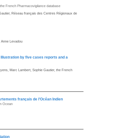
n the French Pharmacovigilance database
Gautier, Réseau français des Centres Régionaux de
, Anne Levadou
llustration by five cases reports and a
eyens, Marc Lambert, Sophie Gautier, the French
tements français de l’Océan Indien
an Ocean
iation