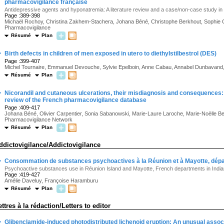
pharmacovigilance française
Antidepressive agents and hyponatremia: A literature review and a case/non-case study i
Page :389-398
Michaël Rochoy, Christina Zakhem-Stachera, Johana Béné, Christophe Berkhout, Sophie 
Pharmacovigilance
Résumé
Plan
·
Birth defects in children of men exposed in utero to diethylstilbestrol (DES)
Page :399-407
Michel Tournaire, Emmanuel Devouche, Sylvie Epelboin, Anne Cabau, Annabel Dunbavand
Résumé
Plan
·
Nicorandil and cutaneous ulcerations, their misdiagnosis and consequences: I
review of the French pharmacovigilance database
Page :409-417
Johana Béné, Olivier Carpentier, Sonia Sabanowski, Marie-Laure Laroche, Marie-Noëlle B
Pharmacovigilance Network
Résumé
Plan
ddictovigilance/Addictovigilance
·
Consommation de substances psychoactives à la Réunion et à Mayotte, dépar
Psychoactive substances use in Réunion Island and Mayotte, French departments in Indi
Page :419-427
Amélie Daveluy, Françoise Haramburu
Résumé
Plan
ettres à la rédaction/Letters to editor
·
Glibenclamide-induced photodistributed lichenoid eruption: An unusual assoc