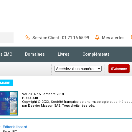
Service Client : 01 71 16 55 99
Mes alertes
Rechercher
és EMC
Domaines
Livres
Compléments
S'abonner
MAIRE
Vol 73 - N° 5 - octobre 2018
P. 367-448
Copyright © 20XX, Société française de pharmacologie et de thérapeu
par Elsevier Masson SAS. Tous droits réservés.
·
Editorial board
Page :IFC