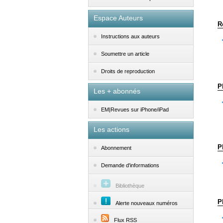
Espace Auteurs
R
Instructions aux auteurs
Soumettre un article
Droits de reproduction
P
Les + abonnés
EM|Revues sur iPhone/iPad
Les actions
P
Abonnement
Demande d'informations
Bibliothèque
P
Alerte nouveaux numéros
Flux RSS