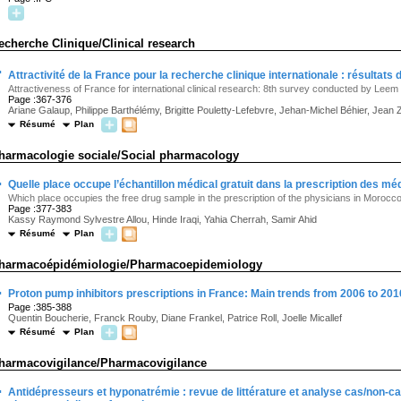
echerche Clinique/Clinical research
·
Attractivité de la France pour la recherche clinique internationale : résultats d
Attractiveness of France for international clinical research: 8th survey conducted by Lee
Page :367-376
Ariane Galaup, Philippe Barthélémy, Brigitte Pouletty-Lefebvre, Jehan-Michel Béhier, Jean 
Résumé
Plan
harmacologie sociale/Social pharmacology
·
Quelle place occupe l’échantillon médical gratuit dans la prescription des m
Which place occupies the free drug sample in the prescription of the physicians in Morocc
Page :377-383
Kassy Raymond Sylvestre Allou, Hinde Iraqi, Yahia Cherrah, Samir Ahid
Résumé
Plan
harmacoépidémiologie/Pharmacoepidemiology
·
Proton pump inhibitors prescriptions in France: Main trends from 2006 to 20
Page :385-388
Quentin Boucherie, Franck Rouby, Diane Frankel, Patrice Roll, Joelle Micallef
Résumé
Plan
harmacovigilance/Pharmacovigilance
·
Antidépresseurs et hyponatrémie : revue de littérature et analyse cas/non-ca