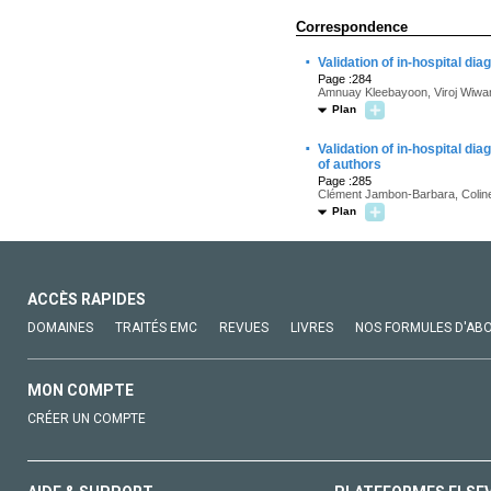
Correspondence
·
Validation of in-hospital d
Page :284
Amnuay Kleebayoon, Viroj Wiwani
Plan
·
Validation of in-hospital d
of authors
Page :285
Clément Jambon-Barbara, Coline 
Plan
ACCÈS RAPIDES
DOMAINES
TRAITÉS EMC
REVUES
LIVRES
NOS FORMULES D'AB
MON COMPTE
CRÉER UN COMPTE