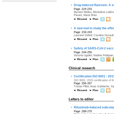
·
Drug-induced fluorosis: A s
Page :224-233
Myriam Mellou, Bénédicte Lelièvr
Parant, Marie Briet
Résumé
Plan
·
A new tool to study the eff
Page :234-243
Laurane Delteil, Caroline Hurau
Résumé
Plan
·
Safety of SARS-CoV-2 vacci
Page :244-255
Victoria Ugolini, Nadine Petitpa
Résumé
Plan
Clinical research
·
Certification ISO 9001 : 201
ISO 9001: 2015 certification of the
Page :256-267
Tristan Pillot, Anas Gahbiche, 
Résumé
Plan
Letters to editor
·
Rituximab-induced subcutan
Page :268-270