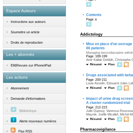
Espace Auteurs
·
Contents
Page :ii
Instructions aux auteurs
Soumettre un article
Addictology
·
Droits de reproduction
Mise en place d’un sevrage 
86 patients
Managing benzodiazepine withdra
Les + abonnés
Page :189-199
Amir Kallab Debbih, Christophe Cu
Résumé
Plan
EM|Revues sur iPhone/iPad
·
Drugs associated with beha
Les actions
Page :200-211
Louis Asselin, Edouard-Jules La
Résumé
Plan
Abonnement
·
Impact of urine drug screen
Demande d'informations
A cluster-randomized trial
Page :212-223
Bibliothèque
Julie Dupouy, Vanessa Rousseau, N
Maynié, Joëlle Micallef, Michel 
Résumé
Plan
Alerte nouveaux numéros
Pharmacovigilance
Flux RSS