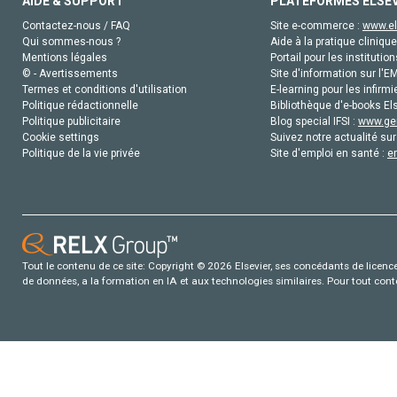
AIDE & SUPPORT
PLATEFORMES ELSE
Contactez-nous / FAQ
Site e-commerce :
www.el
Qui sommes-nous ?
Aide à la pratique clinique
Mentions légales
Portail pour les institution
© - Avertissements
Site d'information sur l'E
Termes et conditions d'utilisation
E-learning pour les infirmi
Politique rédactionnelle
Bibliothèque d'e-books Els
Politique publicitaire
Blog special IFSI :
www.gen
Cookie settings
Suivez notre actualité sur
Politique de la vie privée
Site d'emploi en santé :
e
Tout le contenu de ce site: Copyright © 2026 Elsevier, ses concédants de licence e
de données, a la formation en IA et aux technologies similaires. Pour tout con