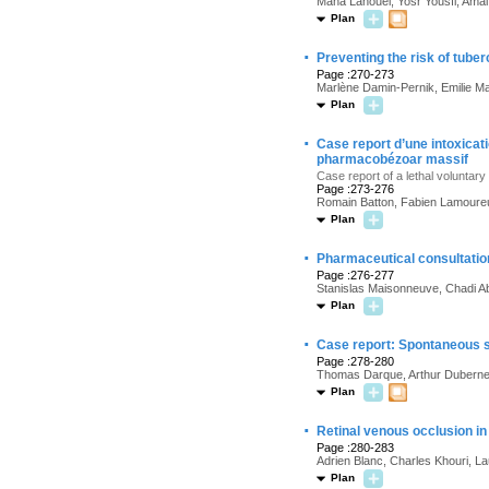
Maha Lahouel, Yosr Yousfi, Amal
Plan
·
Preventing the risk of tube
Page :270-273
Marlène Damin-Pernik, Emilie Ma
Plan
·
Case report d’une intoxicat
pharmacobézoar massif
Case report of a lethal voluntar
Page :273-276
Romain Batton, Fabien Lamoureux
Plan
·
Pharmaceutical consultatio
Page :276-277
Stanislas Maisonneuve, Chadi Ab
Plan
·
Case report: Spontaneous s
Page :278-280
Thomas Darque, Arthur Dubernet,
Plan
·
Retinal venous occlusion in
Page :280-283
Adrien Blanc, Charles Khouri, La
Plan