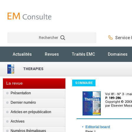
Rechercher
Service C
Rechercher
Actualités
Revues
Traités EMC
Domaines
THERAPIES
La revue
SOMMAIRE
Présentation
Vol 81 - N° 3 - ma
P. 189-286
Copyright © 20XX
Dernier numéro
par Elsevier Mass
Articles en prépublication
Archives
·
Editorial board
Numéros thématiques
Page :i