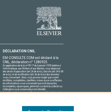
DÉCLARATION CNIL
EM-CONSULTE.COM est déclaré à la
CNIL, déclaration n° 1286925.
En application de la loi nº78-17 du 6 janvier 1978 relative à
l'informatique, aux fichiers et aux libertés, vous disposez
des droits d'opposition (art.26 de la loi), d'accès (art.34 à 38
de la loi), et de rectification (art.36 de la loi) des données
vous concernant. Ainsi, vous pouvez exiger que soient
rectifiées, complétées, clarifiées, mises à jour ou effacées
les informations vous concernant qui sont inexactes,
incomplètes, équivoques, périmées ou dont la collecte ou
l'utilisation ou la conservation est interdite.
Les informations personnelles concernant les visiteurs de
notre site, y compris leur identité, sont confidentielles.
Le responsable du site s'engage sur l'honneur à respecter
les conditions légales de confidentialité applicables en
France et à ne pas divulguer ces informations à des tiers.