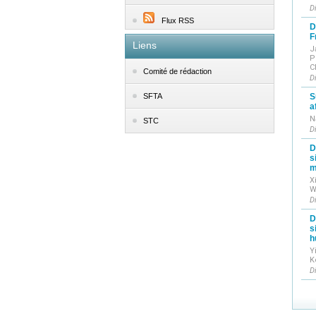
D
Flux RSS
D
F
Liens
J
P
C
Comité de rédaction
D
S
SFTA
a
N
STC
D
D
s
m
X
W
D
D
s
h
Y
K
D