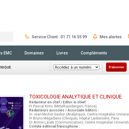
Service Client : 01 71 16 55 99
Mes alertes
Rechercher
és EMC
Domaines
Livres
Compléments
INIQUE
S'abonner
TOXICOLOGIE ANALYTIQUE ET CLINIQUE
Rédacteur en chef / Editor in chief
Pr Pascal Kintz (Mittelhausbergen, France)
Rédacteurs associés / Associate Editors :
Dr Jean-Michel Gaulier (Analytique), Centre Hospitalier Universit
Pr Bruno Mégarbane (Clinique), Hôpital Lariboisière, Paris
Dr Amine Larabi (Communication), Centre Hospitalier Universit
Comité éditorial francophone :