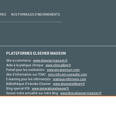
VRES
NOS FORMULES D'ABONNEMENTS
PLATEFORMES ELSEVIER MASSON
Site e-commerce :
www.elsevier-masson.fr
Aide à la pratique clinique :
www.clinicalkey.fr
Portail pour les institutions :
www.em-premium.com
Site d'information sur l'EMC :
emc-info.em-consulte.com
E-learning pour les infirmier(e)s :
pratique-infirmiere.com
Bibliothèque d'e-books Elsevier :
www.elsevierelibrary.fr
Blog special IFSI :
www.generationelsevier.fr
Suivez notre actualité sur notre blog :
www.blog-elsevier-masson.fr
Site d'emploi en santé :
emploisante.com