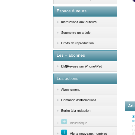
Espace Auteurs
Instructions aux auteurs
Soumettre un article
Droits de reproduction
Les + abonnés
EM|Revues sur iPhone/iPad
Les actions
Abonnement
Demande d'informations
Arti
Ecrire à la rédaction
S
s
Bibliothèque
P
G
Alerte nouveaux numéros
S