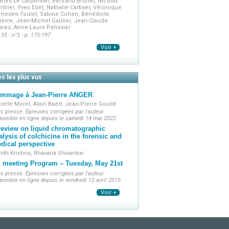
rles Le Carpentier, Bertrand Brunet, Nicolas
bier, Yves Edel, Nathalie Cartiser, Véronique
mestre-Toulet, Sabine Cohen, Bénédicte
ièvre, Jean-Michel Gaulier, Jean-Claude
arez, Anne-Laure Pélissier
 35 - n°3 - p. 175-197
Voir +
es les plus vus
mmage à Jean-Pierre ANGER
belle Morel, Alain Baert, Jean-Pierre Goullé
s presse. Épreuves corrigées par l'auteur.
ponible en ligne depuis le samedi 14 mai 2022
review on liquid chromatographic
alysis of colchicine in the forensic and
dical perspective
ith Krishna, Bhavana Shivankar
 meeting Program – Tuesday, May 21st
s presse. Épreuves corrigées par l'auteur.
ponible en ligne depuis le vendredi 12 avril 2019
Voir +