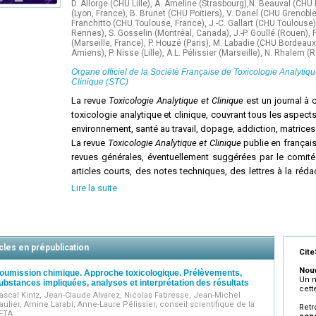
D. Allorge (CHU Lille), A. Ameline (Strasbourg),N. Beauval (CHU 
(Lyon, France), B. Brunet (CHU Poitiers), V. Danel (CHU Grenoble
Franchitto (CHU Toulouse, France), J.-C. Gallart (CHU Toulouse),
Rennes), S. Gosselin (Montréal, Canada), J.-P. Goullé (Rouen), P
(Marseille, France), P. Houzé (Paris), M. Labadie (CHU Bordeaux)
Amiens), P. Nisse (Lille), A.L. Pélissier (Marseille), N. Rhalem (
Organe officiel de la Société Française de Toxicologie Analytiqu
Clinique (STC)
La revue
Toxicologie Analytique et Clinique
est un journal à 
toxicologie analytique et clinique, couvrant tous les aspects 
environnement, santé au travail, dopage, addiction, matrices 
La revue
Toxicologie Analytique et Clinique
publie en français
revues générales, éventuellement suggérées par le comité
articles courts, des notes techniques, des lettres à la ré
d'articles publiés dans la revue, des éditoriaux sur des suj
Lire la suite
scientifiques, des comptes rendus et actes de congrès, n
Toxicologie Analytique
et de la
Société de Toxicologie Cliniqu
La revue
Toxicologie Analytique et Clinique
publie égalemen
l'actualité.
cles en prépublication
Cit
Nouv
oumission chimique. Approche toxicologique. Prélèvements,
Un n
ubstances impliquées, analyses et interprétation des résultats
cett
ascal Kintz, Jean-Claude Alvarez, Nicolas Fabresse, Jean-Michel
aulier, Amine Larabi, Anne-Laure Pélissier, conseil scientifique de la
Retr
FTA