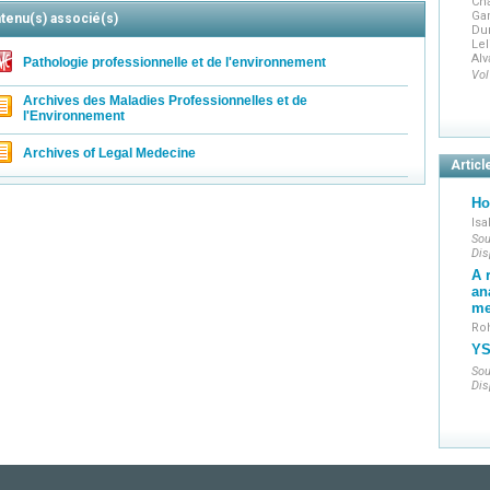
Cha
Gam
tenu(s) associé(s)
Du
Lel
Alv
Pathologie professionnelle et de l'environnement
Vol
Archives des Maladies Professionnelles et de
l'Environnement
Archives of Legal Medecine
Articl
Ho
Isa
Sou
Dis
A 
an
me
Roh
YS
Sou
Dis