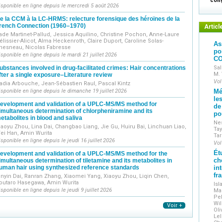
cong
isponible en ligne depuis le mercredi 5 août 2026
e la CCM à la LC-HRMS: relecture forensique des héroïnes de la
rench Connection (1960–1970)
Articl
ade Martinet-Pallud, Jessica Aquilino, Christine Pochon, Anne-Laure
élissier-Alicot, Alma Heckenroth, Claire Duport, Caroline Solas-
As
hesneau, Nicolas Fabresse
po
isponible en ligne depuis le mardi 21 juillet 2026
CO
ubstances involved in drug-facilitated crimes: Hair concentrations
Sal
M.
fter a single exposure–Literature review
Vol
adia Arbouche, Jean-Sébastien Raul, Pascal Kintz
isponible en ligne depuis le dimanche 19 juillet 2026
Mé
le
evelopment and validation of a UPLC-MS/MS method for
de
imultaneous determination of chlorpheniramine and its
po
etabolites in blood and saliva
Nes
iaoyu Zhou, Lina Dai, Changbao Liang, Jie Gu, Huiru Bai, Linchuan Liao,
Tay
ei Han, Amin Wurita
Tar
isponible en ligne depuis le jeudi 16 juillet 2026
Vol
Ét
evelopment and validation of a UPLC-MS/MS method for the
ch
imultaneous determination of tiletamine and its metabolites in
uman hair using synthesized reference standards
in
fr
inyin Dai, Ranran Zhang, Xiaomei Yang, Xiaoyu Zhou, Liqin Chen,
outaro Hasegawa, Amin Wurita
Isl
isponible en ligne depuis le jeudi 9 juillet 2026
Mau
Pel
Wil
Voir +
Oli
Lel