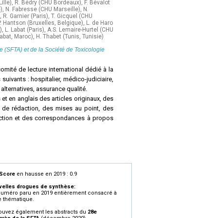
Lille), R. Bédry (CHU Bordeaux), F. Bévalot
), N. Fabresse (CHU Marseille), N.
 R. Garnier (Paris), T. Gicquel (CHU
. Hantson (Bruxelles, Belgique), L. de Haro
, L. Labat (Paris), A.S. Lemaire-Hurtel (CHU
Rabat, Maroc), H. Thabet (Tunis, Tunisie)
e (SFTA) et de la Société de Toxicologie
comité de lecture international dédié à la
suivants : hospitalier, médico-judiciaire,
alternatives, assurance qualité.
 et en anglais des articles originaux, des
 de rédaction, des mises au point, des
daction et des correspondances à propos
ets d'actualité, des critiques d'ouvrages
otamment ceux de la
Société Française de
e
.
t des numéros à thème en rapport avec
eScore
en hausse en 2019 : 0.9
elles drogues de synthèse:
uméro paru en 2019 entièrement consacré à
e thématique.
ouvez également les abstracts du
28e