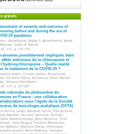
rès de la SFTA
(décembre 2020)
es gratuits
sessment of severity and outcome of
isoning before and during the era of
VID-19 pandemic
ma I. Abdelkader, Walaa G. Abdelhamid, Maha
 Wahdan, Sarah A. Eweda
 35 - n°2 - p. 151-159
canismes possiblement impliqués dans
s effets antiviraux de la chloroquine et
 l’hydroxychloroquine – Quelle réalité
ur le traitement de la COVID-19 ?
saibia Issam, Tichati Lazhari, Bouarroudj
eb, Siciliano Dafne, Bouslama Zihad, Merad
ek, Tahraoui Abdelkrim
 33 - n°4 - p. 237-247
ude nationale du phénomène du
emsex en France : une collaboration
terlaboratoire sous l’égide de la Société
ançaise de toxicologie analytique (SFTA)
am Amine Larabi, Alexandr Ghish, Pascal Kintz,
de Marillier, Nicolas Fabresse, Romain
letier, Adeline Knapp, Alice Ameline, Théo
leman, Yann Barguil, Frédéric Aknouche,
vier Mathieu, Marjorie Chèze, Véronique
ong-Boulouard, Alice Matheux, Edouard