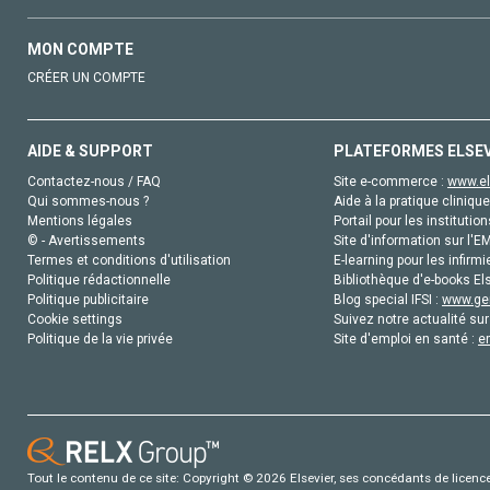
MON COMPTE
CRÉER UN COMPTE
AIDE & SUPPORT
PLATEFORMES ELSE
Contactez-nous / FAQ
Site e-commerce :
www.el
Qui sommes-nous ?
Aide à la pratique clinique
Mentions légales
Portail pour les institution
© - Avertissements
Site d'information sur l'E
Termes et conditions d'utilisation
E-learning pour les infirmi
Politique rédactionnelle
Bibliothèque d'e-books Els
Politique publicitaire
Blog special IFSI :
www.gen
Cookie settings
Suivez notre actualité sur
Politique de la vie privée
Site d'emploi en santé :
e
Tout le contenu de ce site: Copyright © 2026 Elsevier, ses concédants de licence e