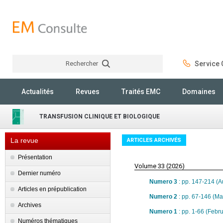
Rechercher
Service C
Rechercher
Actualités
Revues
Traités EMC
Domaines
TRANSFUSION CLINIQUE ET BIOLOGIQUE
La revue
ARTICLES ARCHIVÉS
Présentation
Volume 33 (2026)
Dernier numéro
Numero 3
: pp. 147-214 (A
Articles en prépublication
Numero 2
: pp. 67-146 (M
Archives
Numero 1
: pp. 1-66 (Febr
Numéros thématiques