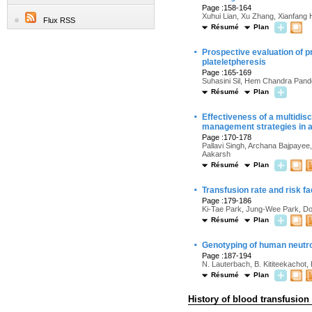
Page :158-164
Xuhui Lian, Xu Zhang, Xianfang
Flux RSS
Résumé
Plan
·
Prospective evaluation of p
plateletpheresis
Page :165-169
Suhasini Sil, Hem Chandra Pan
Résumé
Plan
·
Effectiveness of a multidisc
management strategies in a
Page :170-178
Pallavi Singh, Archana Bajpayee
Aakarsh
Résumé
Plan
·
Transfusion rate and risk fa
Page :179-186
Ki-Tae Park, Jung-Wee Park, D
Résumé
Plan
·
Genotyping of human neutrop
Page :187-194
N. Lauterbach, B. Kititeekachot
Résumé
Plan
History of blood transfusion