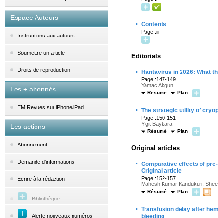
Espace Auteurs
·
Contents
Page :iii
Instructions aux auteurs
Soumettre un article
Editorials
·
Droits de reproduction
Hantavirus in 2026: What t
Page :147-149
Yamac Akgun
Les + abonnés
Résumé
Plan
EM|Revues sur iPhone/iPad
·
The strategic utility of cry
Page :150-151
Yigit Baykara
Les actions
Résumé
Plan
Abonnement
Original articles
·
Demande d'informations
Comparative effects of pre-
Original article
Page :152-157
Ecrire à la rédaction
Mahesh Kumar Kandukuri, Sheeta
Résumé
Plan
Bibliothèque
·
Transfusion delay after hem
Alerte nouveaux numéros
bleeding