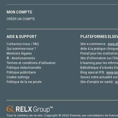
MON COMPTE
CRÉER UN COMPTE
AIDE & SUPPORT
PLATEFORMES ELSE
Contactez-nous / FAQ
Site e-commerce :
www.el
Qui sommes-nous ?
Aide à la pratique clinique
Mentions légales
Portail pour les institution
© - Avertissements
Site d'information sur l'E
Termes et conditions d'utilisation
E-learning pour les infirmi
Politique rédactionnelle
Bibliothèque d'e-books Els
Politique publicitaire
Blog special IFSI :
www.gen
Cookie settings
Suivez notre actualité sur
Politique de la vie privée
Site d'emploi en santé :
e
Tout le contenu de ce site: Copyright © 2026 Elsevier, ses concédants de licence e