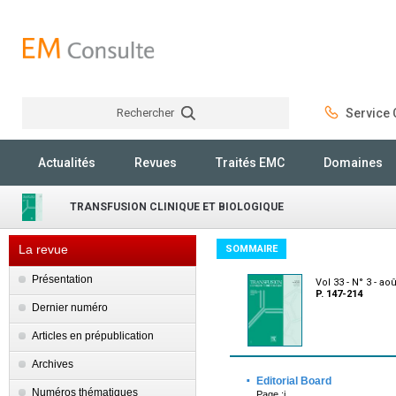
Rechercher
Service C
Rechercher
Actualités
Revues
Traités EMC
Domaines
TRANSFUSION CLINIQUE ET BIOLOGIQUE
La revue
SOMMAIRE
Présentation
Vol 33 - N° 3 - ao
P. 147-214
Dernier numéro
Articles en prépublication
Archives
·
Editorial Board
Numéros thématiques
Page :i