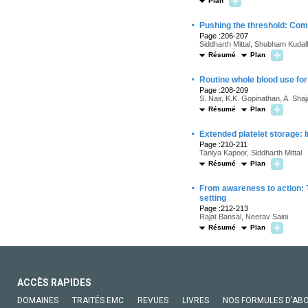
Plan
·
Pushing the threshold: Com
Page :206-207
Siddharth Mittal, Shubham Kuda
Résumé
Plan
·
Routine whole blood use for
Page :208-209
S. Nair, K.K. Gopinathan, A. Sha
Résumé
Plan
·
Extended platelet storage: 
Page :210-211
Taniya Kapoor, Siddharth Mittal
Résumé
Plan
·
From awareness to action: T
setting
Page :212-213
Rajat Bansal, Neerav Saini
Résumé
Plan
ACCÈS RAPIDES
DOMAINES
TRAITÉS EMC
REVUES
LIVRES
NOS FORMULES D'AB