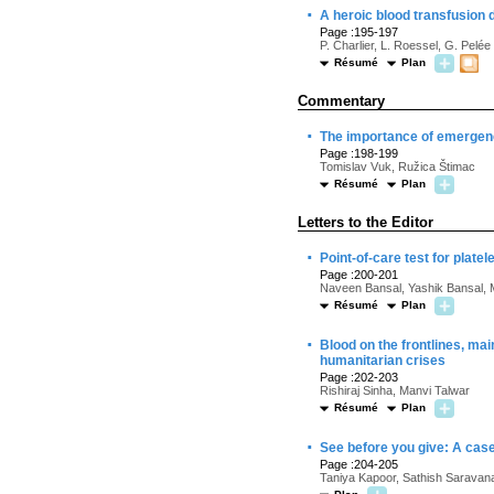
·
A heroic blood transfusion 
Page :195-197
P. Charlier, L. Roessel, G. Pelé
Résumé
Plan
Commentary
·
The importance of emergenc
Page :198-199
Tomislav Vuk, Ružica Štimac
Résumé
Plan
Letters to the Editor
·
Point-of-care test for plat
Page :200-201
Naveen Bansal, Yashik Bansal, 
Résumé
Plan
·
Blood on the frontlines, ma
humanitarian crises
Page :202-203
Rishiraj Sinha, Manvi Talwar
Résumé
Plan
·
See before you give: A case
Page :204-205
Taniya Kapoor, Sathish Saravana