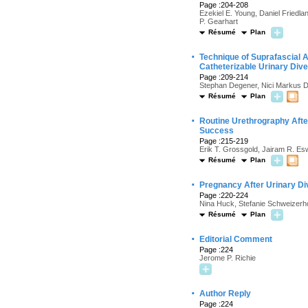
Page :204-208
Ezekiel E. Young, Daniel Friedla
P. Gearhart
Résumé
Plan
·
Technique of Suprafascial A
Catheterizable Urinary Dive
Page :209-214
Stephan Degener, Nici Markus Dr
Résumé
Plan
·
Routine Urethrography After
Success
Page :215-219
Erik T. Grossgold, Jairam R. Esw
Résumé
Plan
·
Pregnancy After Urinary D
Page :220-224
Nina Huck, Stefanie Schweizerho
Résumé
Plan
·
Editorial Comment
Page :224
Jerome P. Richie
·
Author Reply
Page :224