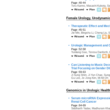
Page :40-44
Toru Kanno, Masashi Kubota, Sa
Résumé
Plan
Female Urology, Urodynamics
·
Therapeutic Effect and Mech
Page :45-51
Jie Min, Bingshu Li, Cheng Liu, 
Résumé
Plan
·
Urologic Management and Com
Page :52-58
Yunliang Gao, Teresa Danforth, 
Résumé
Plan
·
Can Listening to Music Dec
Trial Focusing on Gender D
Page :59-63
Ji Sung Shim, Ji Yun Chae, Su
Gu Lee, Je Jong Kim, Mi Mi Oh
Résumé
Plan
Genomics in Urologic Healt
·
Serum microRNA Expression 
Renal Cell Cancer
Page :64-69
Siddharth Yadav, Madhuram Khan