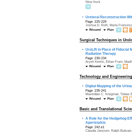
Nina Huck
·
Ureteral Reconstruction Wit
Page :225-229
Joshua D. Roth, Maria Francesc
Résumé
Plan
Surgical Techniques in Urol
·
UroLift in Place of Fiducia
Radiation Therapy
Page :230-234
Aryeh Keehn, Ethan Fram, Madh
Résumé
Plan
Technology and Engineerin
·
Digital Mapping of the Urin
Page :235-241
Maximilian C. Kriegmair, Tobias 
Résumé
Plan
Basic and Translational Sci
·
A Role for the Hedgehog Ef
Aperistalsis
Page :242.e1
Claudia Janssen, Ralph Buttyan