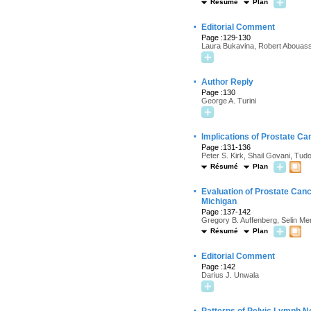
Résumé
Plan
·
Editorial Comment
Page :129-130
Laura Bukavina, Robert Abouass
·
Author Reply
Page :130
George A. Turini
·
Implications of Prostate C
Page :131-136
Peter S. Kirk, Shail Govani, Tu
Résumé
Plan
·
Evaluation of Prostate Can
Michigan
Page :137-142
Gregory B. Auffenberg, Selin Me
Résumé
Plan
·
Editorial Comment
Page :142
Darius J. Unwala
·