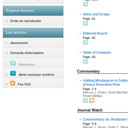
Espace Auteurs
·
Aims and Scope
Page :A1
Droits de reproduction
Les actions
·
Editorial Board
Page :A2
Abonnement
·
Table of Contents
Demande d'informations
Page :A3
Bibliothèque
Commentary
Alerte nouveaux numéros
·
Adding Mirabegron to Solife
Flux RSS
Urinary Retention Risk
Page :1-4
Marcus J. Drake, Scott MacDiar
Emad Siddiqui
Journal Watch
·
Commentary on: Radiation W
Page :5-6
Werner J. Struss, Peter C. Blac