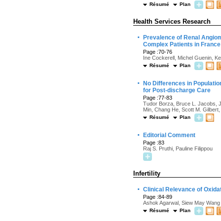
Résumé
Plan
Health Services Research
·
Prevalence of Renal Angio
Complex Patients in Franc
Page :70-76
Ine Cockerell, Michel Guenin, Ket
Résumé
Plan
·
No Differences in Populati
for Post-discharge Care
Page :77-83
Tudor Borza, Bruce L. Jacobs, J
Min, Chang He, Scott M. Gilbert,
Résumé
Plan
·
Editorial Comment
Page :83
Raj S. Pruthi, Pauline Filippou
Infertility
·
Clinical Relevance of Oxidat
Page :84-89
Ashok Agarwal, Siew May Wang
Résumé
Plan