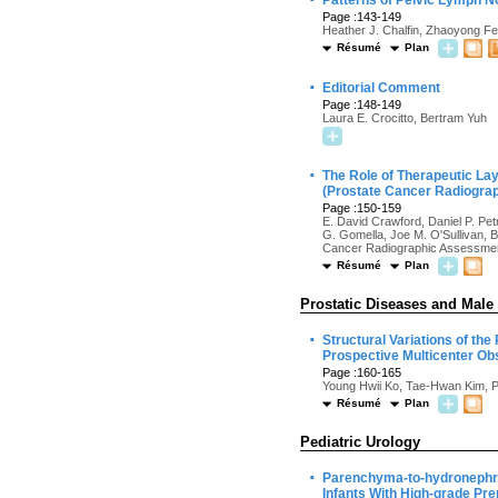
Patterns of Pelvic Lymph N
Page :143-149
Heather J. Chalfin, Zhaoyong Fe
Résumé
Plan
·
Editorial Comment
Page :148-149
Laura E. Crocitto, Bertram Yuh
·
The Role of Therapeutic Lay
(Prostate Cancer Radiograp
Page :150-159
E. David Crawford, Daniel P. Pet
G. Gomella, Joe M. O'Sullivan, B
Cancer Radiographic Assessmen
Résumé
Plan
Prostatic Diseases and Male
·
Structural Variations of th
Prospective Multicenter Ob
Page :160-165
Young Hwii Ko, Tae-Hwan Kim, 
Résumé
Plan
Pediatric Urology
·
Parenchyma-to-hydronephro
Infants With High-grade Pr