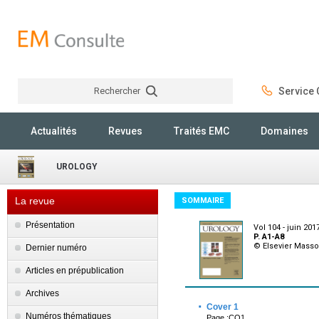
Rechercher
Service C
Rechercher
Actualités
Revues
Traités EMC
Domaines
UROLOGY
La revue
SOMMAIRE
Présentation
Vol 104 - juin 201
P. A1-A8
© Elsevier Mass
Dernier numéro
Articles en prépublication
Archives
·
Cover 1
Numéros thématiques
Page :CO1