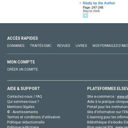
·
Reply by the Author
Page :247-248
Blayne Welk
ACCÈS RAPIDES
DOMAINES
TRAITÉS EMC
REVUES
LIVRES
NOS FORMULES D'AB
MON COMPTE
CRÉER UN COMPTE
AIDE & SUPPORT
PLATEFORMES ELSE
Contactez-nous / FAQ
Site e-commerce :
www.el
Qui sommes-nous ?
Aide à la pratique clinique
Mentions légales
Portail pour les institution
© - Avertissements
Site d'information sur l'E
Termes et conditions d'utilisation
E-learning pour les infirmi
Politique rédactionnelle
Bibliothèque d'e-books Els
Politique publicitaire
Blog special IFSI :
www.gen