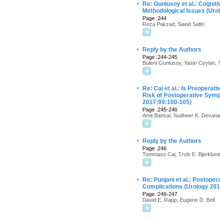
·
Re: Gunlusoy et al.: Cogni
Methodological Issues (Uro
Page :244
Reza Pakzad, Saeid Safiri
·
Reply by the Authors
Page :244-245
Bulent Gunlusoy, Yasin Ceylan,
·
Re: Cai et al.: Is Preoper
Risk of Postoperative Sympt
2017;99:100-105)
Page :245-246
Amit Bansal, Sudheer K. Devana
·
Reply by the Authors
Page :246
Tommaso Cai, Truls E. Bjerklun
·
Re: Punjani et al.: Postoper
Complications (Urology 201
Page :246-247
David E. Rapp, Eugene D. Bell