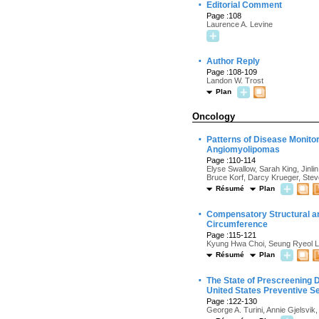
·
Editorial Comment
Page :108
Laurence A. Levine
·
Author Reply
Page :108-109
Landon W. Trost
Plan
Oncology
·
Patterns of Disease Monito
Angiomyolipomas
Page :110-114
Elyse Swallow, Sarah King, Jinli
Bruce Korf, Darcy Krueger, Ste
Résumé
Plan
·
Compensatory Structural an
Circumference
Page :115-121
Kyung Hwa Choi, Seung Ryeol 
Résumé
Plan
·
The State of Prescreening D
United States Preventive S
Page :122-130
George A. Turini, Annie Gjelsvik,