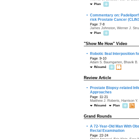
Plan
·
Commentary on: Padeliporfi
risk Prostate Cancer (CLIN
Page :7-8
James Johnston, Werner J. Stru
Plan
"Show Me How" Video
·
Robotic Ileal Interposition 
Page :9-10
Adam S. Baumgarten, Bhavik B. 
Résumé
Review Article
·
Prostate Biopsy-related In
Approaches
Page :11-21
Matthew J. Roberts, Harrison Y.
Résumé
Plan
Grand Rounds
·
A 72-Year-Old Man With Obst
Rectal Examination
Page :22-24