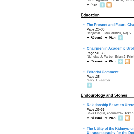
Shree Agrawal, Eric Klein, Sara 
Plan
Education
·
The Present and Future Ch
Page :25-30
Benjamin J. McCormick, Raj S. P
Résumé
Plan
·
Chairmen in Academic Urolo
Page :31-35
Nicholas J. Farber, Brian J. Fr
Résumé
Plan
·
Editorial Comment
Page :35
Gary J. Faerber
Endourology and Stones
·
Relationship Between Ureter
Page :36-39
Sakir Ongun, Abdurrazak Teken
Résumé
Plan
·
The Utility of the Kidneys-
Ultrasonography for the De