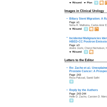
Résumé
Plan
Images in Clinical Urology
·
Biliary Stent Migration: A 
Page :e1
Neha R. Malhotra, Carlos Amir 
Résumé
·
Incidental Malignancies Ide
HBED-CC Positron Emissio
Page :e3
Andre Joshi, Cheryl Nicholson, 
Résumé
Letters to the Editor
·
Re: Zacho et al.: Unexplai
Prostate Cancer: A Prospec
Page :243
Reza Pakzad, Saeid Safiri
·
Reply by the Authors
Page :243-244
Helle D. Zacho, Carsten D. Mørc