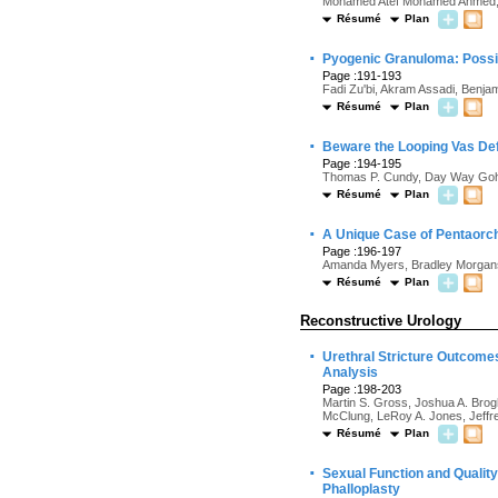
Mohamed Atef Mohamed Ahmed, 
Résumé
Plan
·
Pyogenic Granuloma: Possi
Page :191-193
Fadi Zu'bi, Akram Assadi, Benjam
Résumé
Plan
·
Beware the Looping Vas De
Page :194-195
Thomas P. Cundy, Day Way Go
Résumé
Plan
·
A Unique Case of Pentaorc
Page :196-197
Amanda Myers, Bradley Morgans
Résumé
Plan
Reconstructive Urology
·
Urethral Stricture Outcomes
Analysis
Page :198-203
Martin S. Gross, Joshua A. Brog
McClung, LeRoy A. Jones, Jeffre
Résumé
Plan
·
Sexual Function and Quality
Phalloplasty