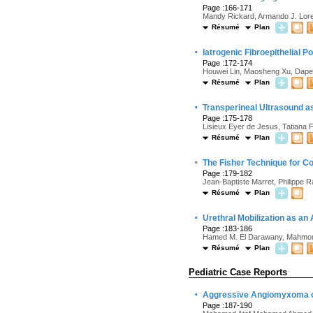
Page :166-171
Mandy Rickard, Armando J. Lore
Résumé
Plan
·
Iatrogenic Fibroepithelial 
Page :172-174
Houwei Lin, Maosheng Xu, Dapen
Résumé
Plan
·
Transperineal Ultrasound as 
Page :175-178
Lisieux Eyer de Jesus, Tatiana
Résumé
Plan
·
The Fisher Technique for Co
Page :179-182
Jean-Baptiste Marret, Philippe R
Résumé
Plan
·
Urethral Mobilization as an
Page :183-186
Hamed M. El Darawany, Mahmou
Résumé
Plan
Pediatric Case Reports
·
Aggressive Angiomyxoma of 
Page :187-190