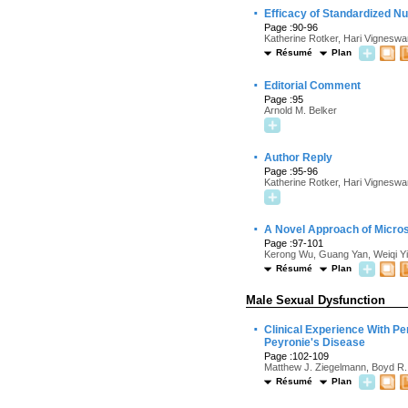
·
Efficacy of Standardized Nu
Page :90-96
Katherine Rotker, Hari Vignesw
Résumé
Plan
·
Editorial Comment
Page :95
Arnold M. Belker
·
Author Reply
Page :95-96
Katherine Rotker, Hari Vignesw
·
A Novel Approach of Micros
Page :97-101
Kerong Wu, Guang Yan, Weiqi Y
Résumé
Plan
Male Sexual Dysfunction
·
Clinical Experience With P
Peyronie's Disease
Page :102-109
Matthew J. Ziegelmann, Boyd R.
Résumé
Plan