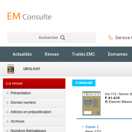
Rechercher
Service C
Rechercher
Actualités
Revues
Traités EMC
Domaines
UROLOGY
La revue
SOMMAIRE
Présentation
Vol 112 - février 
P. A1-A10
© Elsevier Mass
Dernier numéro
Articles en prépublication
Archives
·
Cover 1
Numéros thématiques
Page :CO1