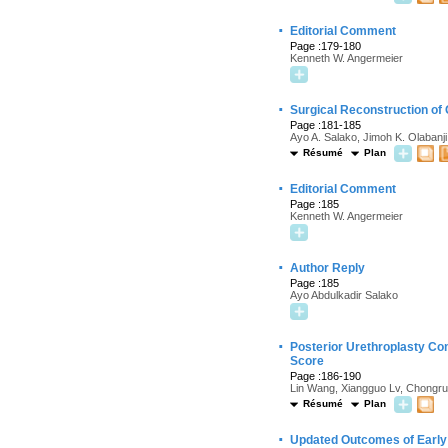
·
Editorial Comment
Page :179-180
Kenneth W. Angermeier
·
Surgical Reconstruction of
Page :181-185
Ayo A. Salako, Jimoh K. Olabanji,
Résumé
Plan
·
Editorial Comment
Page :185
Kenneth W. Angermeier
·
Author Reply
Page :185
Ayo Abdulkadir Salako
·
Posterior Urethroplasty Co
Score
Page :186-190
Lin Wang, Xiangguo Lv, Chongrui
Résumé
Plan
·
Updated Outcomes of Early 