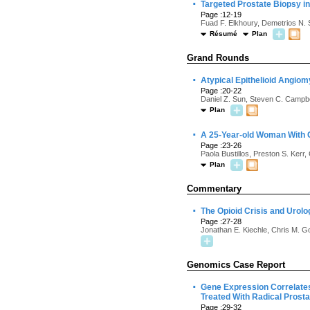
·
Targeted Prostate Biopsy in
Page :12-19
Fuad F. Elkhoury, Demetrios N.
Résumé
Plan
Grand Rounds
·
Atypical Epithelioid Angiom
Page :20-22
Daniel Z. Sun, Steven C. Campbe
Plan
·
A 25-Year-old Woman With 
Page :23-26
Paola Bustillos, Preston S. Kerr
Plan
Commentary
·
The Opioid Crisis and Urolo
Page :27-28
Jonathan E. Kiechle, Chris M. G
Genomics Case Report
·
Gene Expression Correlates
Treated With Radical Prost
Page :29-32