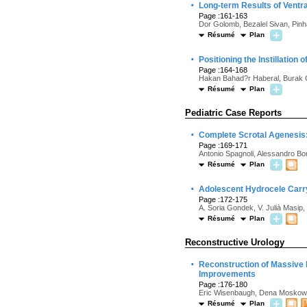
·
Long-term Results of Ventra
Page :161-163
Dor Golomb, Bezalel Sivan, Pin
Résumé
Plan
·
Positioning the Instillation
Page :164-168
Hakan Bahad?r Haberal, Burak Ç
Résumé
Plan
Pediatric Case Reports
·
Complete Scrotal Agenesis:
Page :169-171
Antonio Spagnoli, Alessandro Bor
Résumé
Plan
·
Adolescent Hydrocele Carry
Page :172-175
A. Soria Gondek, V. Julià Masip
Résumé
Plan
Reconstructive Urology
·
Reconstruction of Massive 
Improvements
Page :176-180
Eric Wisenbaugh, Dena Moskowi
Résumé
Plan