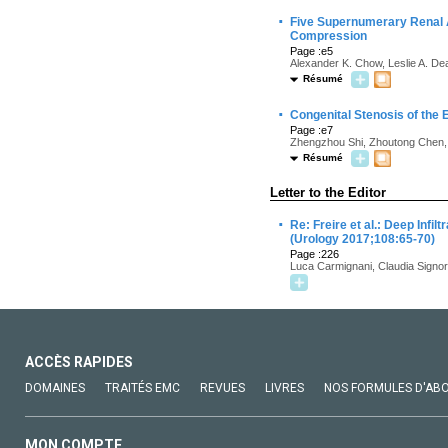
·
Five Supernumerary Renal A
Compression
Page :e5
Alexander K. Chow, Leslie A. De
Résumé
·
Congenital Stenosis of the E
Page :e7
Zhengzhou Shi, Zhoutong Chen,
Résumé
Letter to the Editor
·
Re: Freire et al.: Deep Inf
(Urology 2017;108:65-70)
Page :226
Luca Carmignani, Claudia Signor
ACCÈS RAPIDES
DOMAINES
TRAITÉS EMC
REVUES
LIVRES
NOS FORMULES D'AB
MON COMPTE