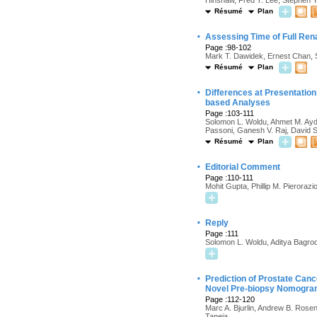
Hinshaw, Fred T. Lee, Stephen 
Résumé
Plan
·
Assessing Time of Full Ren
Page :98-102
Mark T. Dawidek, Ernest Chan, S
Résumé
Plan
·
Differences at Presentation 
based Analyses
Page :103-111
Solomon L. Woldu, Ahmet M. Aydi
Passoni, Ganesh V. Raj, David S. 
Résumé
Plan
·
Editorial Comment
Page :110-111
Mohit Gupta, Phillip M. Pierorazi
·
Reply
Page :111
Solomon L. Woldu, Aditya Bagrodi
·
Prediction of Prostate Ca
Novel Pre-biopsy Nomogram
Page :112-120
Marc A. Bjurlin, Andrew B. Rose
Taneja