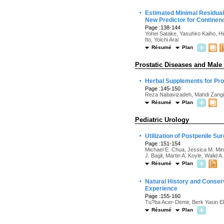
·
Estimated Minimal Residua
New Predictor for Continen
Page :138-144
Yohei Satake, Yasuhiro Kaiho, H
Ito, Yoichi Arai
Résumé
Plan
Prostatic Diseases and Male
·
Herbal Supplements for Pro
Page :145-150
Reza Nabavizadeh, Mahdi Zangi,
Résumé
Plan
Pediatric Urology
·
Utilization of Postpenile Su
Page :151-154
Michael E. Chua, Jessica M. Mi
J. Bagli, Martin A. Koyle, Walid A
Résumé
Plan
·
Natural History and Conser
Experience
Page :155-160
Tu?ba Acer-Demir, Berk Yasin E
Résumé
Plan