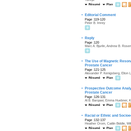
Résumé
Plan
·
Editorial Comment
Page :119-120
Peter B. Imrey
·
Reply
Page :120
Marc A. Bjurlin, Andrew B. Rose
·
The Use of Magnetic Resona
Prostate Cancer
Page :121-125
Alexander P. Kenigsberg, Elton
Résumé
Plan
·
Prospective Outcome Analysi
Prostate Cancer
Page :126-131
Al B. Barqawi, Emma Huebner, Kev
Résumé
Plan
·
Racial or Ethnic and Socioe
Page :132-137
Heather Orom, Caitlin Biddle, W
Résumé
Plan