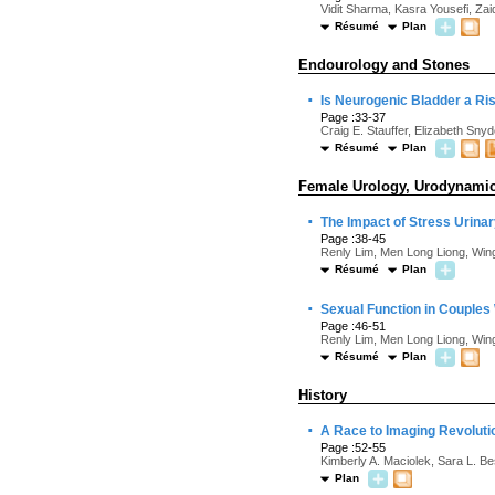
Vidit Sharma, Kasra Yousefi, Zai
Résumé
Plan
Endourology and Stones
·
Is Neurogenic Bladder a Risk
Page :33-37
Craig E. Stauffer, Elizabeth Snyde
Résumé
Plan
Female Urology, Urodynamics
·
The Impact of Stress Urinar
Page :38-45
Renly Lim, Men Long Liong, Win
Résumé
Plan
·
Sexual Function in Couples 
Page :46-51
Renly Lim, Men Long Liong, Win
Résumé
Plan
History
·
A Race to Imaging Revolutio
Page :52-55
Kimberly A. Maciolek, Sara L. Be
Plan