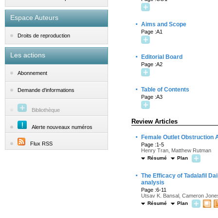
Espace Auteurs
·
Aims and Scope
Page :A1
Droits de reproduction
Les actions
·
Editorial Board
Page :A2
Abonnement
·
Table of Contents
Demande d'informations
Page :A3
Bibliothèque
Review Articles
Alerte nouveaux numéros
·
Female Outlet Obstruction A
Flux RSS
Page :1-5
Henry Tran, Matthew Rutman
Résumé
Plan
·
The Efficacy of Tadalafil D
analysis
Page :6-11
Utsav K. Bansal, Cameron Jones
Résumé
Plan