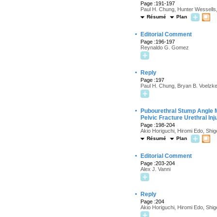
Page :191-197
Paul H. Chung, Hunter Wessells
Résumé
Plan
·
Editorial Comment
Page :196-197
Reynaldo G. Gomez
·
Reply
Page :197
Paul H. Chung, Bryan B. Voelzk
·
Pubourethral Stump Angle 
Pelvic Fracture Urethral Inj
Page :198-204
Akio Horiguchi, Hiromi Edo, Shi
Résumé
Plan
·
Editorial Comment
Page :203-204
Alex J. Vanni
·
Reply
Page :204
Akio Horiguchi, Hiromi Edo, Shi