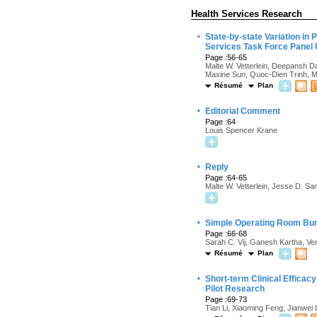
Health Services Research
·
State-by-state Variation in
Services Task Force Panel
Page :56-65
Malte W. Vetterlein, Deepansh D
Maxine Sun, Quoc-Dien Trinh, M
Résumé
Plan
·
Editorial Comment
Page :64
Louis Spencer Krane
·
Reply
Page :64-65
Malte W. Vetterlein, Jesse D. S
·
Simple Operating Room Bund
Page :66-68
Sarah C. Vij, Ganesh Kartha, V
Résumé
Plan
·
Short-term Clinical Efficac
Pilot Research
Page :69-73
Tian Li, Xiaoming Feng, Jianwei