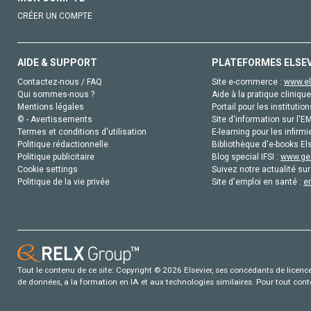
CRÉER UN COMPTE
AIDE & SUPPORT
PLATEFORMES ELSE
Contactez-nous / FAQ
Site e-commerce :
www.el
Qui sommes-nous ?
Aide à la pratique clinique
Mentions légales
Portail pour les institution
© - Avertissements
Site d'information sur l'E
Termes et conditions d'utilisation
E-learning pour les infirmi
Politique rédactionnelle
Bibliothèque d'e-books Els
Politique publicitaire
Blog special IFSI :
www.gen
Cookie settings
Suivez notre actualité sur
Politique de la vie privée
Site d'emploi en santé :
e
Tout le contenu de ce site: Copyright © 2026 Elsevier, ses concédants de licence e
de données, a la formation en IA et aux technologies similaires. Pour tout con