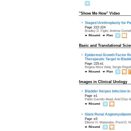
"Show Me How" Video
·
Staged Urethroplasty for P
Page :222-224
Bradley D. Figler, Andrew Gome
Résumé
Plan
Basic and Translational Sci
·
Epidermal Growth Factor Rec
Therapeutic Target in Blad
Page :225.e1
Regina Mora Vidal, Sergio Reg
Résumé
Plan
Images in Clinical Urology
·
Bladder Herpes Infection i
Page :e1
Pablo Garrido-Abad, Ariel Díaz
Résumé
·
Giant Renal Angiomyolipoma
Page :e3
Elieser H. Watanabe, Precil D. 
Résumé