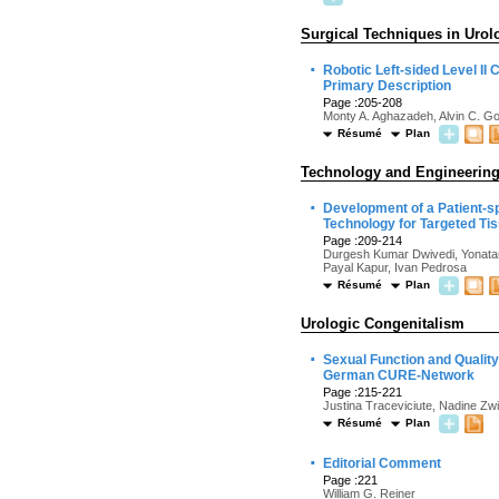
Surgical Techniques in Urol
·
Robotic Left-sided Level I
Primary Description
Page :205-208
Monty A. Aghazadeh, Alvin C. G
Résumé
Plan
Technology and Engineerin
·
Development of a Patient-s
Technology for Targeted T
Page :209-214
Durgesh Kumar Dwivedi, Yonatan
Payal Kapur, Ivan Pedrosa
Résumé
Plan
Urologic Congenitalism
·
Sexual Function and Quality
German CURE-Network
Page :215-221
Justina Traceviciute, Nadine Zw
Résumé
Plan
·
Editorial Comment
Page :221
William G. Reiner