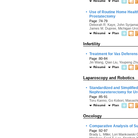
Résumé
Plan
·
Use of Routine Home Healt
Prostatectomy
Page :74-79
Deborah R. Kaye, John Syrjamaki
James M. Dupree, Michigan Urolo
Résumé
Plan
Infertility
·
Treatment for Vas Deferens
Page :80-84
Jin Wang, Qian Liu, Youpeng Zh
Résumé
Plan
Laparoscopy and Robotics
·
Standardized and Simplifie
Nephroureterectomy for Uro
Page :85-91
Toru Kanno, Go Kobori, Masashi 
Résumé
Plan
Oncology
·
Comparative Analysis of Su
Page :92-97
Brady L. Miller, Lori Mankowski 