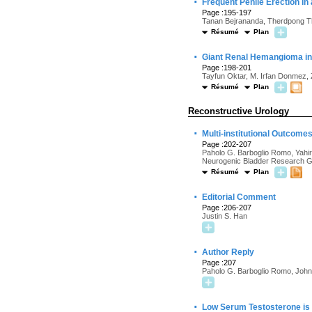
·
Frequent Penile Erection i
Page :195-197
Tanan Bejrananda, Therdpong T
Résumé
Plan
·
Giant Renal Hemangioma in 
Page :198-201
Tayfun Oktar, M. Irfan Donmez, Z
Résumé
Plan
Reconstructive Urology
·
Multi-institutional Outcome
Page :202-207
Paholo G. Barboglio Romo, Yahir 
Neurogenic Bladder Research 
Résumé
Plan
·
Editorial Comment
Page :206-207
Justin S. Han
·
Author Reply
Page :207
Paholo G. Barboglio Romo, John 
·
Low Serum Testosterone is P