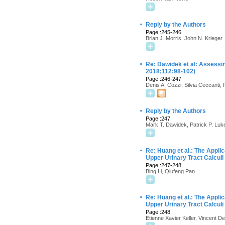
·
Reply by the Authors
Page :245-246
Brian J. Morris, John N. Krieger
·
Re: Dawidek et al: Assessin
2018;112:98-102)
Page :246-247
Denis A. Cozzi, Silvia Ceccanti
·
Reply by the Authors
Page :247
Mark T. Dawidek, Patrick P. Luk
·
Re: Huang et al.: The Applic
Upper Urinary Tract Calculi
Page :247-248
Bing Li, Qiufeng Pan
·
Re: Huang et al.: The Applic
Upper Urinary Tract Calculi
Page :248
Etienne Xavier Keller, Vincent D