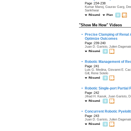
Page :234-238
Kumar Manoj, Gaurav Garg, Dee
Sankhwar
Résumé
Plan
"Show Me How" Videos
·
Precise Clamping of Renal 
Optimize Outcomes
Page :239-240
Juan D. Garisto, Julien Dagenai
Résumé
·
Robotic Management of Rect
Page :241
Luis G. Medina, Giovanni E. Cac
Gill, Rene Sotelo
Résumé
·
Robotic Single-port Partial
Page :242
Jihad H. Kaouk, Juan Garisto, Da
Résumé
·
Concurrent Robotic Pyeloli
Page :243
Juan D. Garisto, Julien Dagenai
Résumé