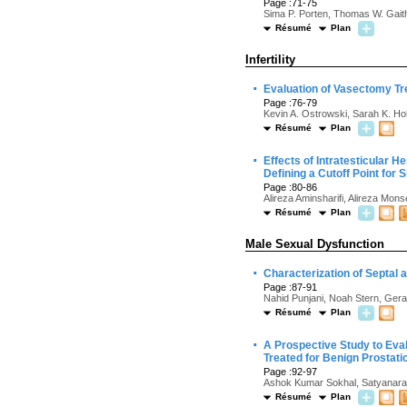
Page :71-75
Sima P. Porten, Thomas W. Gaith
Résumé
Plan
Infertility
·
Evaluation of Vasectomy Tre
Page :76-79
Kevin A. Ostrowski, Sarah K. H
Résumé
Plan
·
Effects of Intratesticular
Defining a Cutoff Point for 
Page :80-86
Alireza Aminsharifi, Alireza Mon
Résumé
Plan
Male Sexual Dysfunction
·
Characterization of Septal 
Page :87-91
Nahid Punjani, Noah Stern, Gera
Résumé
Plan
·
A Prospective Study to Eva
Treated for Benign Prostati
Page :92-97
Ashok Kumar Sokhal, Satyanaray
Résumé
Plan