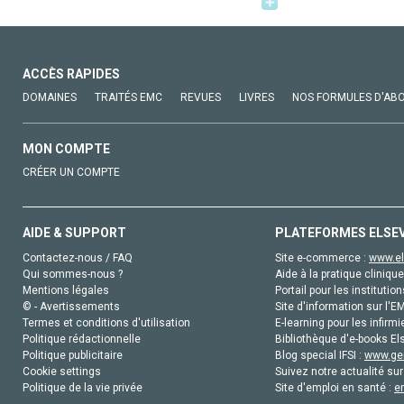
ACCÈS RAPIDES
DOMAINES
TRAITÉS EMC
REVUES
LIVRES
NOS FORMULES D'AB
MON COMPTE
CRÉER UN COMPTE
AIDE & SUPPORT
PLATEFORMES ELSE
Contactez-nous / FAQ
Site e-commerce :
www.el
Qui sommes-nous ?
Aide à la pratique clinique
Mentions légales
Portail pour les institution
© - Avertissements
Site d'information sur l'E
Termes et conditions d'utilisation
E-learning pour les infirmi
Politique rédactionnelle
Bibliothèque d'e-books Els
Politique publicitaire
Blog special IFSI :
www.gen
Cookie settings
Suivez notre actualité sur
Politique de la vie privée
Site d'emploi en santé :
e