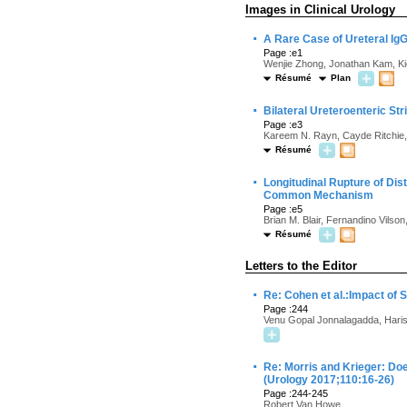
Images in Clinical Urology
·
A Rare Case of Ureteral Ig
Page :e1
Wenjie Zhong, Jonathan Kam, Ki
Résumé
Plan
·
Bilateral Ureteroenteric St
Page :e3
Kareem N. Rayn, Cayde Ritchie,
Résumé
·
Longitudinal Rupture of Di
Common Mechanism
Page :e5
Brian M. Blair, Fernandino Vilso
Résumé
Letters to the Editor
·
Re: Cohen et al.:Impact of 
Page :244
Venu Gopal Jonnalagadda, Hari
·
Re: Morris and Krieger: D
(Urology 2017;110:16-26)
Page :244-245
Robert Van Howe