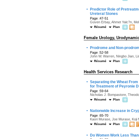
·
Predictor Role of Pretreatm
Ureteral Stones
Page :47-51
Güven Erbay, Ahmet Yalc?n, Me
Résumé
Plan
Female Urology, Urodynamics
·
Prodrome and Non-prodrome 
Page :52-58
John W. Warren, Ningbo Jian, Li
Résumé
Plan
Health Services Research
·
Separating the Wheat From t
for Treatment of Peyronie 
Page :59-64
Nicholas J. Bompastore, Theodo
Résumé
Plan
·
Nationwide Increase in Cry
Page :65-70
Kaori Murase, Joe Murase, Koji 
Résumé
Plan
·
Do Women Work Less Than M