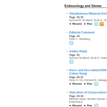
Endourology and Stones
·
Simultaneous Bilateral Ure
Page :30-35
Kymora B. Scotland, Scott G. Hu
Résumé
Plan
·
Editorial Comment
Page :34
Peter L. Steinberg
·
Author Reply
Page :35
Kymora Scotland, Scott G. Hubos
·
Race- and Sex-related Diff
Cohort Study
Page :36-42
Ryan S. Hsi, Edmond K. Kabagamb
Résumé
Plan
·
Outcomes of Conservative
Page :43-46
Mehmet Sarier, Ibrahim Duman, 
Erdal Kukul
Résumé
Plan