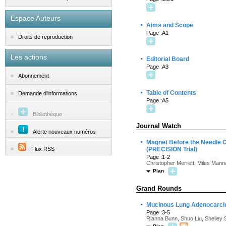
Espace Auteurs
·
Aims and Scope
Page :A1
Droits de reproduction
Les actions
·
Editorial Board
Page :A3
Abonnement
·
Table of Contents
Demande d'informations
Page :A5
Bibliothèque
Journal Watch
Alerte nouveaux numéros
·
Magnet Before the Needle C
Flux RSS
(PRECISION Trial)
Page :1-2
Christopher Merrett, Miles Man
Plan
Grand Rounds
·
Mucinous Lung Adenocarcin
Page :3-5
Rianna Bunn, Shuo Liu, Shelley