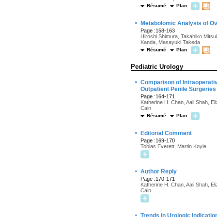
Résumé
Plan
·
Metabolomic Analysis of Ove
Page :158-163
Hiroshi Shimura, Takahiko Mitsu
Kanda, Masayuki Takeda
Résumé
Plan
Pediatric Urology
·
Comparison of Intraoperati
Outpatient Penile Surgeries
Page :164-171
Katherine H. Chan, Aali Shah, El
Cain
Résumé
Plan
·
Editorial Comment
Page :169-170
Tobias Everett, Martin Koyle
·
Author Reply
Page :170-171
Katherine H. Chan, Aali Shah, El
Cain
·
Trends in Urologic Indicati