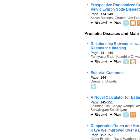
·
Prospective Randomized Con
Pelvic Lymph Node Dissecti
Page :134-140
Sarah Buelens, Charles Van Prae
Résumé
Plan
Prostatic Diseases and Male
·
Relationship Between Intra
Resonance Imaging
Page :141-144
Fumiyasu Endo, Kazuhiro Ohwaki
Résumé
Plan
·
Editorial Comment
Page :144
Darius J. Unwala
·
A Novel Calculator for Esti
Page :145-151
Jasmine Lim, Sanjay Rampal, A
Selvalingam Sothilingam
Résumé
Plan
·
Reoperation Rates and Mort
Have We Improved Over a 
Page :152-157
Klaus Eredics, David Wachabauer