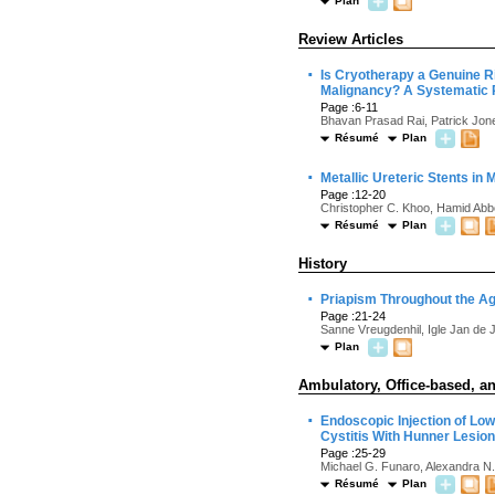
Plan
Review Articles
·
Is Cryotherapy a Genuine R
Malignancy? A Systematic 
Page :6-11
Bhavan Prasad Rai, Patrick Jon
Résumé
Plan
·
Metallic Ureteric Stents in
Page :12-20
Christopher C. Khoo, Hamid Abb
Résumé
Plan
History
·
Priapism Throughout the A
Page :21-24
Sanne Vreugdenhil, Igle Jan de 
Plan
Ambulatory, Office-based, an
·
Endoscopic Injection of Low 
Cystitis With Hunner Lesio
Page :25-29
Michael G. Funaro, Alexandra N. 
Résumé
Plan