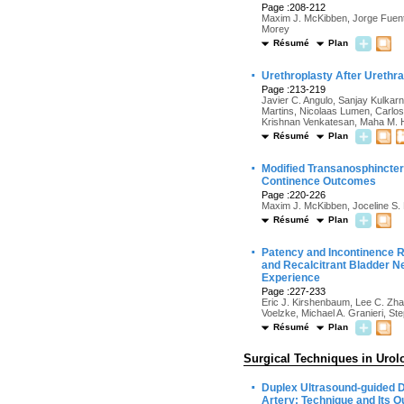
Page :208-212
Maxim J. McKibben, Jorge Fuentes
Morey
Résumé
Plan
·
Urethroplasty After Urethra
Page :213-219
Javier C. Angulo, Sanjay Kulkar
Martins, Nicolaas Lumen, Carlo
Krishnan Venkatesan, Maha M. H
Résumé
Plan
·
Modified Transanosphincteri
Continence Outcomes
Page :220-226
Maxim J. McKibben, Joceline S. 
Résumé
Plan
·
Patency and Incontinence R
and Recalcitrant Bladder N
Experience
Page :227-233
Eric J. Kirshenbaum, Lee C. Zhao
Voelzke, Michael A. Granieri, St
Résumé
Plan
Surgical Techniques in Urol
·
Duplex Ultrasound-guided 
Artery: Technique and Its 