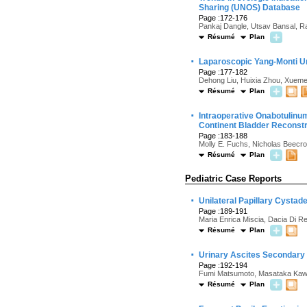
Sharing (UNOS) Database
Page :172-176
Pankaj Dangle, Utsav Bansal, R
Résumé
Plan
·
Laparoscopic Yang-Monti Ur
Page :177-182
Dehong Liu, Huixia Zhou, Xueme
Résumé
Plan
·
Intraoperative Onabotulinu
Continent Bladder Reconstr
Page :183-188
Molly E. Fuchs, Nicholas Beecrof
Résumé
Plan
Pediatric Case Reports
·
Unilateral Papillary Cystad
Page :189-191
Maria Enrica Miscia, Dacia Di Ren
Résumé
Plan
·
Urinary Ascites Secondary t
Page :192-194
Fumi Matsumoto, Masataka Kawam
Résumé
Plan