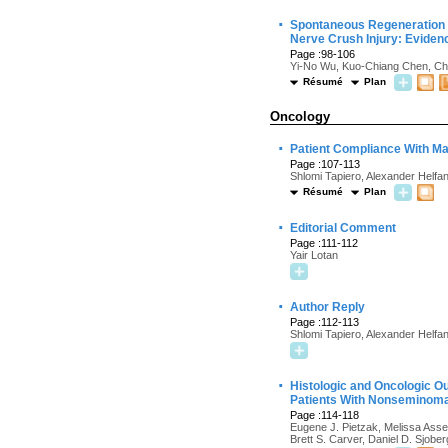
·
Spontaneous Regeneration o
Nerve Crush Injury: Eviden
Page :98-106
Yi-No Wu, Kuo-Chiang Chen, Ch
Résumé
Plan
Oncology
·
Patient Compliance With Ma
Page :107-113
Shlomi Tapiero, Alexander Helfan
Résumé
Plan
·
Editorial Comment
Page :111-112
Yair Lotan
·
Author Reply
Page :112-113
Shlomi Tapiero, Alexander Helfan
·
Histologic and Oncologic O
Patients With Nonseminom
Page :114-118
Eugene J. Pietzak, Melissa Asse
Brett S. Carver, Daniel D. Sjober