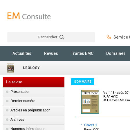
Rechercher
Service C
Rechercher
Actualités
Revues
Traités EMC
Domaines
UROLOGY
La revue
SOMMAIRE
Présentation
Vol 118 - août 20
P. A1-A12
© Elsevier Mass
Dernier numéro
Articles en prépublication
Archives
·
Cover 1
Numéros thématiques
Page :CO1