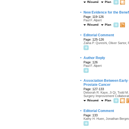
Résumé
Plan
·
New Evidence for the Benef
Page :119-126
Paul F. Alpert
Résumé
Plan
·
Editorial Comment
Page :125-126
Zaina P. Qureshi, Oliver Sartor, 
·
Author Reply
Page :126
Paul F. Alpert
·
Association Between Early C
Prostate Cancer
Page :127-133
Deborah R. Kaye, Ji Qi, Todd M. 
Surgery Improvement Collaborat
Résumé
Plan
·
Editorial Comment
Page :133
Kathy H. Huen, Jonathan Berg