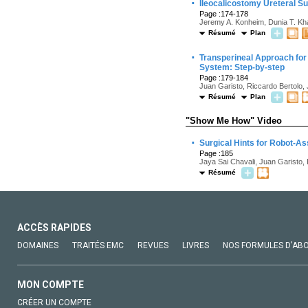
·
Ileocalicostomy Ureteral Su
Page :174-178
Jeremy A. Konheim, Dunia T. Kha
Résumé
Plan
·
Transperineal Approach for 
System: Step-by-step
Page :179-184
Juan Garisto, Riccardo Bertolo,
Résumé
Plan
"Show Me How" Video
·
Surgical Hints for Robot-A
Page :185
Jaya Sai Chavali, Juan Garisto,
Résumé
ACCÈS RAPIDES
DOMAINES
TRAITÉS EMC
REVUES
LIVRES
NOS FORMULES D'AB
MON COMPTE
CRÉER UN COMPTE