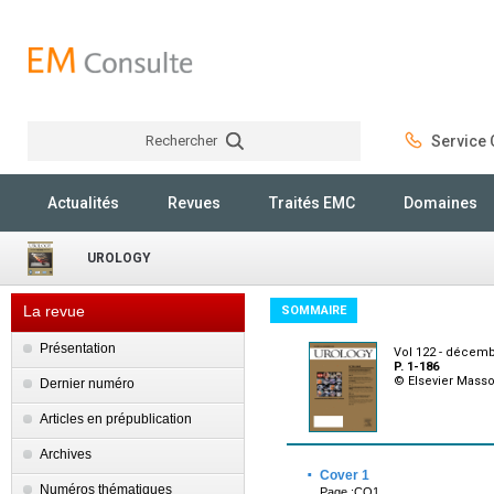
Rechercher
Service C
Rechercher
Actualités
Revues
Traités EMC
Domaines
UROLOGY
La revue
SOMMAIRE
Présentation
Vol 122 - décemb
P. 1-186
© Elsevier Mass
Dernier numéro
Articles en prépublication
Archives
·
Cover 1
Numéros thématiques
Page :CO1