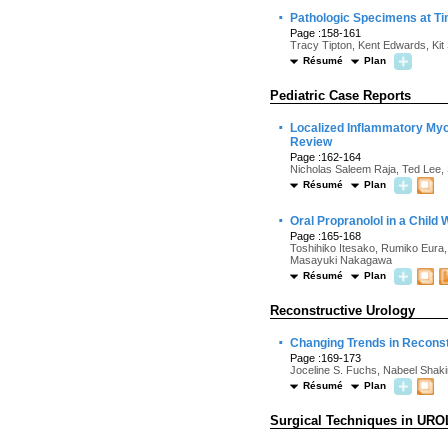
·
Pathologic Specimens at Ti
Page :158-161
Tracy Tipton, Kent Edwards, Kit
Résumé
Plan
Pediatric Case Reports
·
Localized Inflammatory Myo
Review
Page :162-164
Nicholas Saleem Raja, Ted Lee, 
Résumé
Plan
·
Oral Propranolol in a Child
Page :165-168
Toshihiko Itesako, Rumiko Eura,
Masayuki Nakagawa
Résumé
Plan
Reconstructive Urology
·
Changing Trends in Reconstr
Page :169-173
Joceline S. Fuchs, Nabeel Shaki
Résumé
Plan
Surgical Techniques in UR