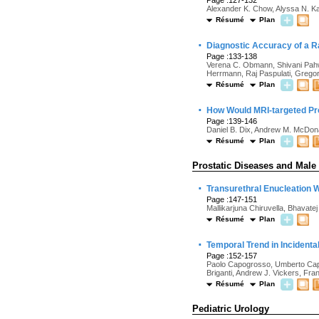
Page :127-132
Alexander K. Chow, Alyssa N. K
Résumé
Plan
·
Diagnostic Accuracy of a Ra
Page :133-138
Verena C. Obmann, Shivani Pahw
Herrmann, Raj Paspulati, Grego
Résumé
Plan
·
How Would MRI-targeted Pro
Page :139-146
Daniel B. Dix, Andrew M. McDona
Résumé
Plan
Prostatic Diseases and Male
·
Transurethral Enucleation 
Page :147-151
Mallikarjuna Chiruvella, Bhav
Résumé
Plan
·
Temporal Trend in Incidenta
Page :152-157
Paolo Capogrosso, Umberto Capita
Briganti, Andrew J. Vickers, Fr
Résumé
Plan
Pediatric Urology