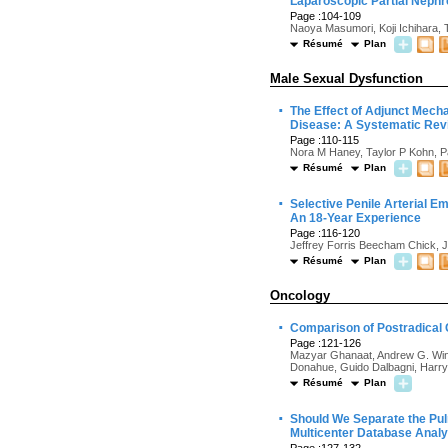
Laparoscopic Partial Neph
Page :104-109
Naoya Masumori, Koji Ichihara,
Résumé
Plan
Male Sexual Dysfunction
·
The Effect of Adjunct Mecha
Disease: A Systematic Rev
Page :110-115
Nora M Haney, Taylor P Kohn, P
Résumé
Plan
·
Selective Penile Arterial E
An 18-Year Experience
Page :116-120
Jeffrey Forris Beecham Chick, 
Résumé
Plan
Oncology
·
Comparison of Postradical 
Page :121-126
Mazyar Ghanaat, Andrew G. Winer
Donahue, Guido Dalbagni, Harry
Résumé
Plan
·
Should We Separate the Pul
Multicenter Database Analy