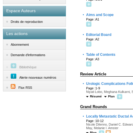
Espace Auteurs
·
Aims and Scope
Page :A1
Droits de reproduction
Les actions
·
Editorial Board
Page :A2
Abonnement
·
Table of Contents
Demande d'informations
Page :A3
Bibliothèque
Review Article
Alerte nouveaux numéros
·
Urologic Complications Fol
Flux RSS
Page :1-9
Niyati Lobo, Meghana Kulkarni
Résumé
Plan
Grand Rounds
·
Locally Metastatic Ductal 
Page :10-12
Nicole DiIenno, Daniel C. Edwar
May, Melanie I. Amster
Plan