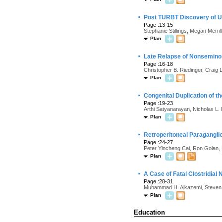
·
Post TURBT Discovery of U
Page :13-15
Stephanie Stillings, Megan Merrill
Plan
·
Late Relapse of Nonsemino
Page :16-18
Christopher B. Riedinger, Craig
Plan
·
Congenital Duplication of t
Page :19-23
Arthi Satyanarayan, Nicholas L
Plan
·
Retroperitoneal Paragangli
Page :24-27
Peter Yincheng Cai, Ron Golan,
Plan
·
A Case of Fatal Clostridial 
Page :28-31
Muhammad H. Alkazemi, Steven B
Plan
Education