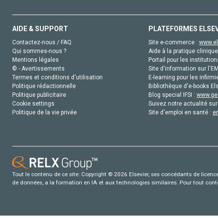
AIDE & SUPPORT
PLATEFORMES ELSE
Contactez-nous / FAQ
Site e-commerce :
www.el
Qui sommes-nous ?
Aide à la pratique clinique
Mentions légales
Portail pour les institution
© - Avertissements
Site d'information sur l'E
Termes et conditions d'utilisation
E-learning pour les infirmi
Politique rédactionnelle
Bibliothèque d'e-books Els
Politique publicitaire
Blog special IFSI :
www.gen
Cookie settings
Suivez notre actualité sur
Politique de la vie privée
Site d'emploi en santé :
e
Tout le contenu de ce site: Copyright © 2026 Elsevier, ses concédants de licence e
de données, a la formation en IA et aux technologies similaires. Pour tout con