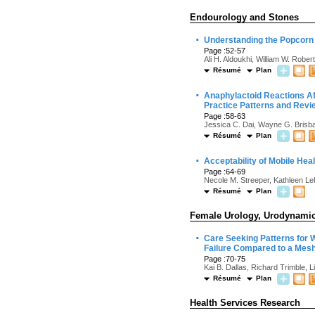
Endourology and Stones
·
Understanding the Popcorn 
Page :52-57
Ali H. Aldoukhi, William W. Robe
Résumé
Plan
·
Anaphylactoid Reactions Aft
Practice Patterns and Revie
Page :58-63
Jessica C. Dai, Wayne G. Brisb
Résumé
Plan
·
Acceptability of Mobile Hea
Page :64-69
Necole M. Streeper, Kathleen L
Résumé
Plan
Female Urology, Urodynamics
·
Care Seeking Patterns for 
Failure Compared to a Mes
Page :70-75
Kai B. Dallas, Richard Trimble, L
Résumé
Plan
Health Services Research