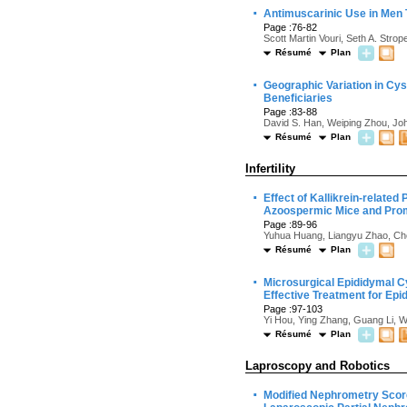
·
Antimuscarinic Use in Men 
Page :76-82
Scott Martin Vouri, Seth A. Str
Résumé
Plan
·
Geographic Variation in C
Beneficiaries
Page :83-88
David S. Han, Weiping Zhou, Joh
Résumé
Plan
Infertility
·
Effect of Kallikrein-relat
Azoospermic Mice and Promo
Page :89-96
Yuhua Huang, Liangyu Zhao, Che
Résumé
Plan
·
Microsurgical Epididymal C
Effective Treatment for Epi
Page :97-103
Yi Hou, Ying Zhang, Guang Li, 
Résumé
Plan
Laproscopy and Robotics
·
Modified Nephrometry Scor