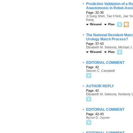
·
Predictive Validation of a R
Anastomosis in Robot-Assi
Page :32-36
Ji Sung Shim, Tae Il Noh, Jae 
Kang
Résumé
Plan
·
The National Resident Matc
Urology Match Process?
Page :37-43
Elisabeth M. Sebesta, Michael J
Résumé
Plan
·
EDITORIAL COMMENT
Page :42
Steven C. Campbell
·
AUTHOR REPLY
Page :42
Elisabeth M. Sebesta, Kimberly 
·
EDITORIAL COMMENT
Page :42-43
Byron D. Joyner
·