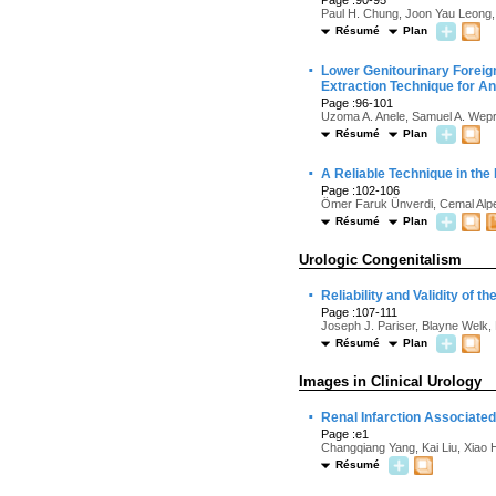
Page :90-95
Paul H. Chung, Joon Yau Leong,
Résumé
Plan
·
Lower Genitourinary Foreign
Extraction Technique for An
Page :96-101
Uzoma A. Anele, Samuel A. Wepri
Résumé
Plan
·
A Reliable Technique in the
Page :102-106
Ömer Faruk Ünverdi, Cemal Alp
Résumé
Plan
Urologic Congenitalism
·
Reliability and Validity of
Page :107-111
Joseph J. Pariser, Blayne Welk,
Résumé
Plan
Images in Clinical Urology
·
Renal Infarction Associat
Page :e1
Changqiang Yang, Kai Liu, Xiao
Résumé