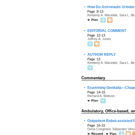
·
How Do Astronauts Urinate? 
Page :8-13
Kimberly A. Maciolek, Sara L. Be
Plan
·
EDITORIAL COMMENT
Page :12-13
Jeffrey A. Jones
·
AUTHOR REPLY
Page :13
Kimberly A. Maciolek, Sara L. Be
Commentary
·
Examining Genitalia—Chape
Page :14-15
Richard A. Watson
Plan
Ambulatory, Office-based, an
·
Outpatient Robot-assisted R
Page :16-22
Doria Congnard, Sébastien Vince
Résumé
Plan