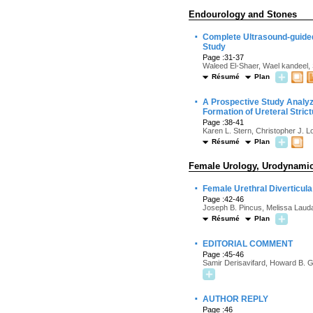
Endourology and Stones
·
Complete Ultrasound-guided
Study
Page :31-37
Waleed El-Shaer, Wael kandeel, 
Résumé
Plan
·
A Prospective Study Analyz
Formation of Ureteral Stric
Page :38-41
Karen L. Stern, Christopher J. L
Résumé
Plan
Female Urology, Urodynamics
·
Female Urethral Diverticul
Page :42-46
Joseph B. Pincus, Melissa Laud
Résumé
Plan
·
EDITORIAL COMMENT
Page :45-46
Samir Derisavifard, Howard B. 
·
AUTHOR REPLY
Page :46