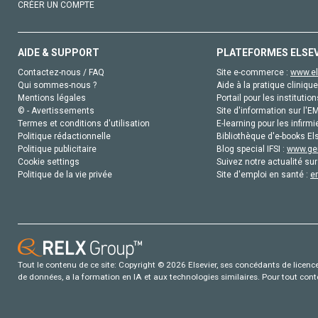
CRÉER UN COMPTE
AIDE & SUPPORT
PLATEFORMES ELSE
Contactez-nous / FAQ
Site e-commerce :
www.el
Qui sommes-nous ?
Aide à la pratique clinique
Mentions légales
Portail pour les institution
© - Avertissements
Site d'information sur l'E
Termes et conditions d'utilisation
E-learning pour les infirmi
Politique rédactionnelle
Bibliothèque d'e-books Els
Politique publicitaire
Blog special IFSI :
www.gen
Cookie settings
Suivez notre actualité sur
Politique de la vie privée
Site d'emploi en santé :
e
Tout le contenu de ce site: Copyright © 2026 Elsevier, ses concédants de licence e
de données, a la formation en IA et aux technologies similaires. Pour tout con