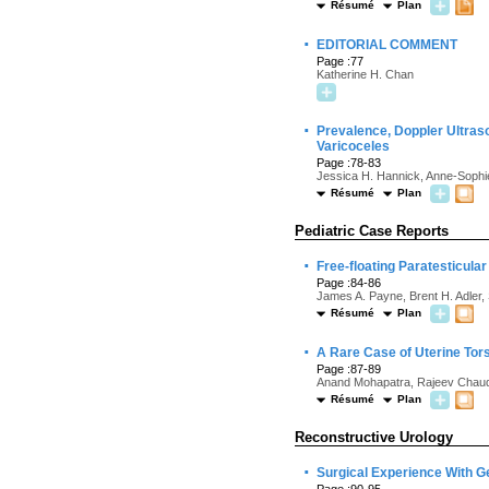
Résumé
Plan
·
EDITORIAL COMMENT
Page :77
Katherine H. Chan
·
Prevalence, Doppler Ultraso
Varicoceles
Page :78-83
Jessica H. Hannick, Anne-Sophie 
Résumé
Plan
Pediatric Case Reports
·
Free-floating Paratesticula
Page :84-86
James A. Payne, Brent H. Adler, 
Résumé
Plan
·
A Rare Case of Uterine Tors
Page :87-89
Anand Mohapatra, Rajeev Chaudh
Résumé
Plan
Reconstructive Urology
·
Surgical Experience With G