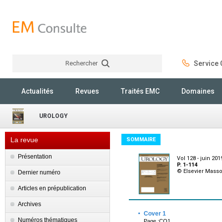
Rechercher
Service C
Rechercher
Actualités
Revues
Traités EMC
Domaines
UROLOGY
La revue
SOMMAIRE
Présentation
Vol 128 - juin 201
P. 1-114
© Elsevier Mass
Dernier numéro
Articles en prépublication
Archives
·
Cover 1
Numéros thématiques
Page :CO1