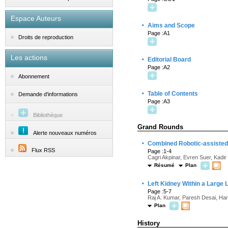
Espace Auteurs
·
Aims and Scope
Page :A1
Droits de reproduction
Les actions
·
Editorial Board
Page :A2
Abonnement
·
Table of Contents
Demande d'informations
Page :A3
Bibliothèque
Grand Rounds
Alerte nouveaux numéros
·
Combined Robotic-assisted
Flux RSS
Page :1-4
Cagri Akpinar, Evren Suer, Kadi
Résumé
Plan
·
Left Kidney Within a Large L
Page :5-7
Raj A. Kumar, Paresh Desai, Hari
Plan
History