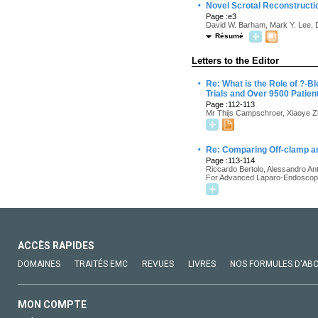
·
Novel Scrotal Reconstructi
Page :e3
David W. Barham, Mark Y. Lee, D
Résumé
Letters to the Editor
·
Re: What is the Role of ?-
Trials and Over 9500 Patien
Page :112-113
Mr Thijs Campschroer, Xiaoye Z
·
Re: Comparing Off-clamp a
Page :113-114
Riccardo Bertolo, Alessandro Ant
For Advanced Laparo-Endoscopi
ACCÈS RAPIDES
DOMAINES
TRAITÉS EMC
REVUES
LIVRES
NOS FORMULES D'AB
MON COMPTE