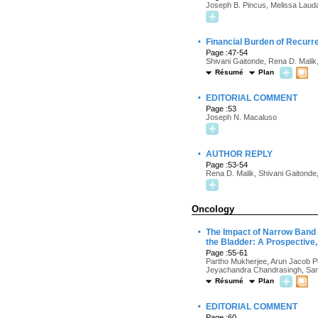
Joseph B. Pincus, Melissa Laud
·
Financial Burden of Recurre
Page :47-54
Shivani Gaitonde, Rena D. Malik
Résumé
Plan
·
EDITORIAL COMMENT
Page :53
Joseph N. Macaluso
·
AUTHOR REPLY
Page :53-54
Rena D. Malik, Shivani Gaitonde
Oncology
·
The Impact of Narrow Band I
the Bladder: A Prospective,
Page :55-61
Partho Mukherjee, Arun Jacob P
Jeyachandra Chandrasingh, Sant
Résumé
Plan
·
EDITORIAL COMMENT
Page :60