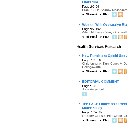
Literature
Page :90-96
Frank C. Lin, Andrew Medendorp,
Résumé
Plan
·
Women With Overactive Blad
Page :97-102
Adam M. Daily, Casey G. Kowali
Résumé
Plan
Health Services Research
·
New Persistent Opioid Use 
Page :103-108
Christopher A. Tam, Casey A. Da
Hollingsworth
Résumé
Plan
·
EDITORIAL COMMENT
Page :108
John Roger Bell
·
The LACE+ Index as a Predi
Match Study
Page :109-115
Gregory Glauser, Eric Winter, I
Résumé
Plan