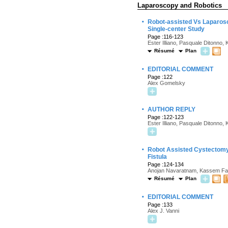
Laparoscopy and Robotics
·
Robot-assisted Vs Laparosc
Single-center Study
Page :116-123
Ester Illiano, Pasquale Ditonno, 
Résumé
Plan
·
EDITORIAL COMMENT
Page :122
Alex Gomelsky
·
AUTHOR REPLY
Page :122-123
Ester Illiano, Pasquale Ditonno, 
·
Robot Assisted Cystectomy 
Fistula
Page :124-134
Anojan Navaratnam, Kassem Fara
Résumé
Plan
·
EDITORIAL COMMENT
Page :133
Alex J. Vanni