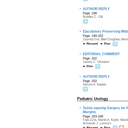
·
AUTHOR REPLY
Page :198
Bradley C. Gill
·
Ejaculatory Preserving Midd
Page :199-202
Zeynep Gul, Bilal Chughtai, Ale
Résumé
Plan
·
EDITORIAL COMMENT
Page :202
James C. Ulchaker
Plan
·
AUTHOR REPLY
Page :202
Steven A. Kaplan
Pediatric Urology
·
Testis-sparing Surgery for 
Margins
Page :203-208
Fadi Zu'bi, Martin A. Koyle, Ma
Armando J. Lorenzo
Résumé
Plan