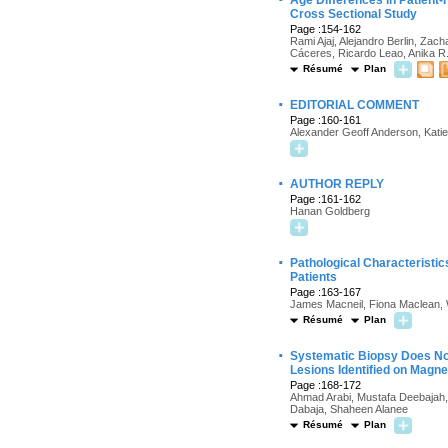
Age Differences in Patient
Cross Sectional Study
Page :154-162
Rami Ajaj, Alejandro Berlin, Za
Cáceres, Ricardo Leao, Anika R. 
Résumé
Plan
·
EDITORIAL COMMENT
Page :160-161
Alexander Geoff Anderson, Kati
·
AUTHOR REPLY
Page :161-162
Hanan Goldberg
·
Pathological Characteristi
Patients
Page :163-167
James Macneil, Fiona Maclean, 
Résumé
Plan
·
Systematic Biopsy Does Not
Lesions Identified on Magne
Page :168-172
Ahmad Arabi, Mustafa Deebajah, 
Dabaja, Shaheen Alanee
Résumé
Plan