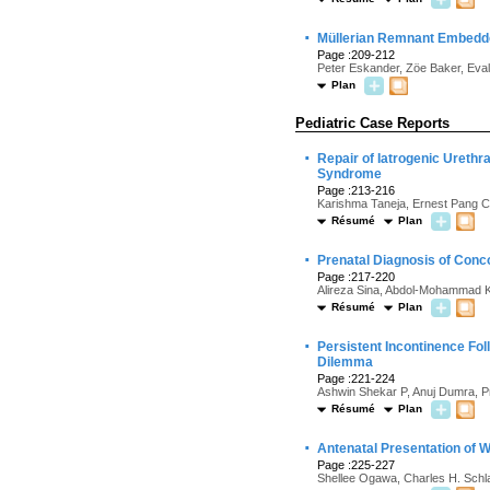
·
Müllerian Remnant Embedde
Page :209-212
Peter Eskander, Zöe Baker, Eva
Plan
Pediatric Case Reports
·
Repair of Iatrogenic Ureth
Syndrome
Page :213-216
Karishma Taneja, Ernest Pang 
Résumé
Plan
·
Prenatal Diagnosis of Conc
Page :217-220
Alireza Sina, Abdol-Mohammad K
Résumé
Plan
·
Persistent Incontinence Fol
Dilemma
Page :221-224
Ashwin Shekar P, Anuj Dumra, 
Résumé
Plan
·
Antenatal Presentation of 
Page :225-227
Shellee Ogawa, Charles H. Schl