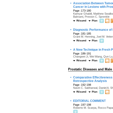
·
Association Between Tumor M
Cancer in Lesions with Pro
Page :173-180
Kamyar Ghabili, Matthew Swallow
Bahrami, Preston C. Sprenkle
Résumé
Plan
·
Diagnostic Performance of
Page :181-185
Grant M. Henning, Joel M. Vetter,
Résumé
Plan
·
A New Technique in Fresh P
Page :186-191
Changwei Ji, Wei Wang, Qun Lu
Résumé
Plan
Prostatic Diseases and Male
·
Comparative Effectiveness 
Retrospective Analysis
Page :192-198
Navin C. Sabharwal, Daniel A. S
Résumé
Plan
·
EDITORIAL COMMENT
Page :197-198
Roberto M. Scarpa, Rocco Papal