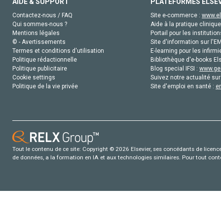
AIDE & SUPPORT
PLATEFORMES ELSE
Contactez-nous / FAQ
Site e-commerce :
www.el
Qui sommes-nous ?
Aide à la pratique clinique
Mentions légales
Portail pour les institution
© - Avertissements
Site d'information sur l'E
Termes et conditions d'utilisation
E-learning pour les infirmi
Politique rédactionnelle
Bibliothèque d'e-books Els
Politique publicitaire
Blog special IFSI :
www.gen
Cookie settings
Suivez notre actualité sur
Politique de la vie privée
Site d'emploi en santé :
e
Tout le contenu de ce site: Copyright © 2026 Elsevier, ses concédants de licence e
de données, a la formation en IA et aux technologies similaires. Pour tout con