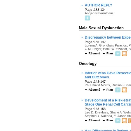
·
AUTHOR REPLY
Page :133-134
Anojan Navaratnam
Male Sexual Dysfunction
·
Discrepancy between Expect
Page :135-142
Lorena A. Grondhuis Palacios, 
C.M. Pelger, Henk W. Elzevier, 
Résumé
Plan
Oncology
·
Inferior Vena Cava Resecti
and Outcomes
Page :143-147
Paul David Morris, Ruelan Furtad
Résumé
Plan
·
Development of a Risk-stra
Stage One Renal Cell Carc
Page :148-153
Leo D. Dreyfuss, Shane A. Wells
Stephen Y. Nakada, E. Jason Ab
Résumé
Plan
·