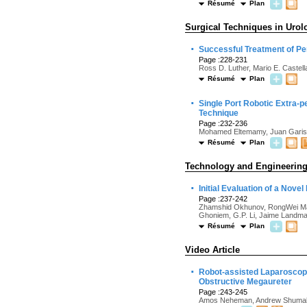
Résumé
Plan
Surgical Techniques in Urol
·
Successful Treatment of P
Page :228-231
Ross D. Luther, Mario E. Castel
Résumé
Plan
·
Single Port Robotic Extra-pe
Technique
Page :232-236
Mohamed Eltemamy, Juan Garisto,
Résumé
Plan
Technology and Engineerin
·
Initial Evaluation of a No
Page :237-242
Zhamshid Okhunov, RongWei Mao,
Ghoniem, G.P. Li, Jaime Landm
Résumé
Plan
Video Article
·
Robot-assisted Laparoscopic
Obstructive Megaureter
Page :243-245
Amos Neheman, Andrew Shumaker,