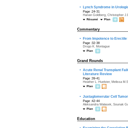
·
Lynch Syndrome in Urologic
Page :24-31
Hanan Goldberg, Christopher J.D
Résumé
Plan
Commentary
·
From Impotence to Erectile 
Page :32-38
Drogo K. Montague
Plan
Grand Rounds
·
Acute Renal Transplant Fai
Literature Review
Page :39-41
Heather L. Huelster, Melissa M.
Plan
·
Juxtaglomerular Cell Tumor
Page :42-44
Aleksandra Walasek, Sounak Gu
Plan
Education
·