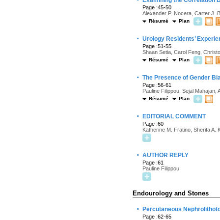
Examining the Correlation B
Page :45-50
Alexander P. Nocera, Carter J.
Résumé
Plan
·
Urology Residents’ Experien
Page :51-55
Shaan Setia, Carol Feng, Christ
Résumé
Plan
·
The Presence of Gender Bia
Page :56-61
Pauline Filippou, Sejal Mahajan, 
Résumé
Plan
·
EDITORIAL COMMENT
Page :60
Katherine M. Fratino, Sherita A. 
·
AUTHOR REPLY
Page :61
Pauline Filippou
Endourology and Stones
·
Percutaneous Nephrolithoto
Page :62-65