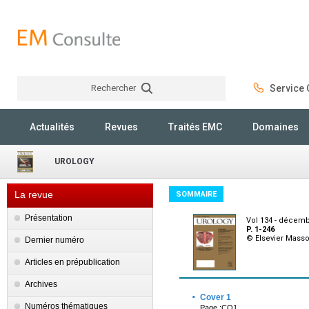
Rechercher
Service C
Rechercher
Actualités
Revues
Traités EMC
Domaines
UROLOGY
La revue
SOMMAIRE
Présentation
Vol 134 - décemb
P. 1-246
© Elsevier Mass
Dernier numéro
Articles en prépublication
Archives
·
Cover 1
Numéros thématiques
Page :CO1