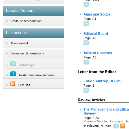
Espace Auteurs
·
Aims and Scope
Page :A1
Droits de reproduction
Les actions
·
Editorial Board
Page :A2
Abonnement
·
Table of Contents
Demande d'informations
Page :A3
Bibliothèque
Letter from the Editor
Alerte nouveaux numéros
·
Katie S Murray, DO, MS
Flux RSS
Page :1
Review Articles
·
The Management and Efficac
Review
Page :2-23
Rosanna Sobota, Dominique Thoma
Résumé
Plan