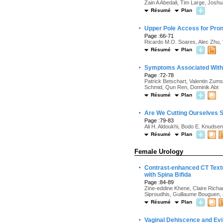
Zain A Abedali, Tim Large, Jos
Résumé
Plan
·
Upper Pole Access for Pro
Page :66-71
Ricardo M.O. Soares, Alec Zhu, V
Résumé
Plan
·
Symptoms Associated With L
Page :72-78
Patrick Betschart, Valentin Zums
Schmid, Qun Ren, Dominik Abt
Résumé
Plan
·
Are We Cutting Ourselves S
Page :79-83
Ali H. Aldoukhi, Bodo E. Knudsen
Résumé
Plan
Female Urology
·
Contrast-enhanced CT Textu
with Spina Bifida
Page :84-89
Zine-eddine Khene, Claire Richa
Siproudhis, Guillaume Bouguen,
Résumé
Plan
·
Vaginal Dehiscence and Evi