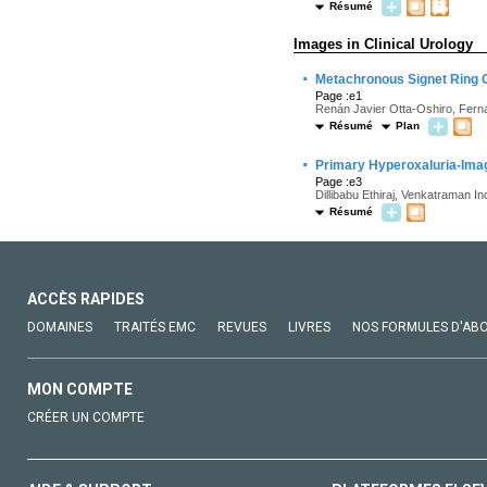
Résumé
Images in Clinical Urology
·
Metachronous Signet Ring C
Page :e1
Renán Javier Otta-Oshiro, Fern
Résumé
Plan
·
Primary Hyperoxaluria-Imag
Page :e3
Dillibabu Ethiraj, Venkatraman In
Résumé
ACCÈS RAPIDES
DOMAINES
TRAITÉS EMC
REVUES
LIVRES
NOS FORMULES D'AB
MON COMPTE
CRÉER UN COMPTE