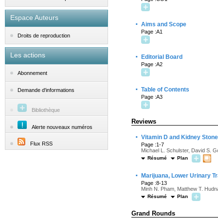
Espace Auteurs
·
Aims and Scope
Page :A1
Droits de reproduction
Les actions
·
Editorial Board
Page :A2
Abonnement
·
Table of Contents
Demande d'informations
Page :A3
Bibliothèque
Reviews
Alerte nouveaux numéros
·
Vitamin D and Kidney Ston
Flux RSS
Page :1-7
Michael L. Schulster, David S. G
Résumé
Plan
·
Marijuana, Lower Urinary Tr
Page :8-13
Minh N. Pham, Matthew T. Hudnal
Résumé
Plan
Grand Rounds