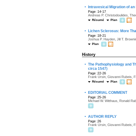
·
Intravesical Migration of a
Page :14-17
Andreas P. Christodoulides, The
Résumé
Plan
·
Lichen Sclerosus: More Th
Page :18-21
Joshua P. Hayden, Jill T. Brown
Plan
History
·
The Pathophysiology and Th
circa 1547)
Page :22-26
Frank Ursin, Giovanni Rubeis, F
Résumé
Plan
·
EDITORIAL COMMENT
Page :25-26
Michael W. Witthaus, Ronald Rab
·
AUTHOR REPLY
Page :26
Frank Ursin, Giovanni Rubeis, F