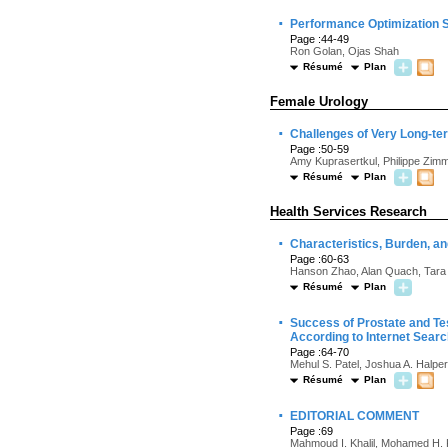
·
Performance Optimization 
Page :44-49
Ron Golan, Ojas Shah
Résumé
Plan
Female Urology
·
Challenges of Very Long-te
Page :50-59
Amy Kuprasertkul, Philippe Zim
Résumé
Plan
Health Services Research
·
Characteristics, Burden, an
Page :60-63
Hanson Zhao, Alan Quach, Tara 
Résumé
Plan
·
Success of Prostate and T
According to Internet Sear
Page :64-70
Mehul S. Patel, Joshua A. Halper
Résumé
Plan
·
EDITORIAL COMMENT
Page :69
Mahmoud I. Khalil, Mohamed H. 