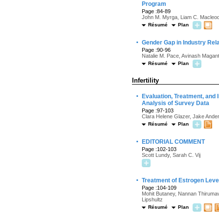
Program
Page :84-89
John M. Myrga, Liam C. Macleod,
Résumé
Plan
·
Gender Gap in Industry Rel
Page :90-96
Natalie M. Pace, Avinash Magant
Résumé
Plan
Infertility
·
Evaluation, Treatment, and 
Analysis of Survey Data
Page :97-103
Clara Helene Glazer, Jake Ander
Résumé
Plan
·
EDITORIAL COMMENT
Page :102-103
Scott Lundy, Sarah C. Vij
·
Treatment of Estrogen Lev
Page :104-109
Mohit Butaney, Nannan Thirumav
Lipshultz
Résumé
Plan