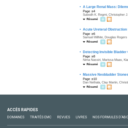
·
A Large Renal Mass: Dilem
Page :e4
Subodh K. Regmi, Christopher J
Résumé
·
Acute Ureteral Obstruction
Page :e6
Samuel Wilhite, Douglas Rogers
Résumé
·
Detecting Invisible Bladde
Page :e8
Nima Nassiri, Marissa Maas, K
Résumé
·
Massive Neobladder Stones 
Page :e10
Dan Nethala, Clay Martin, Christi
Résumé
ACCÈS RAPIDES
DOMAINES
TRAITÉS EMC
REVUES
LIVRES
NOS FORMULES D'AB