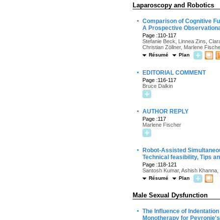
Laparoscopy and Robotics
·
Comparison of Cognitive Fu
A Prospective Observationa
Page :110-117
Stefanie Beck, Linnea Zins, Cla
Christian Zöllner, Marlene Fisch
Résumé
Plan
·
EDITORIAL COMMENT
Page :116-117
Bruce Dalkin
·
AUTHOR REPLY
Page :117
Marlene Fischer
·
Robot-Assisted Simultaneous
Technical feasibility, Tips a
Page :118-121
Santosh Kumar, Ashish Khanna,
Résumé
Plan
Male Sexual Dysfunction
·
The Influence of Indentatio
Monotherapy for Peyronie'