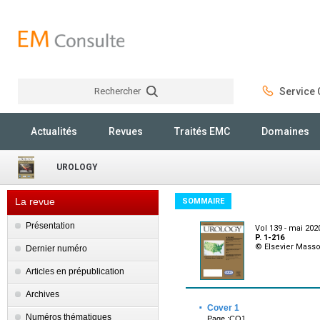
Rechercher
Service C
Rechercher
Actualités
Revues
Traités EMC
Domaines
UROLOGY
La revue
SOMMAIRE
Présentation
Vol 139 - mai 202
P. 1-216
© Elsevier Mass
Dernier numéro
Articles en prépublication
Archives
·
Cover 1
Numéros thématiques
Page :CO1