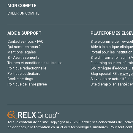
MON COMPTE
CRÉER UN COMPTE
AIDE & SUPPORT
PLATEFORMES ELSE
Contactez-nous / FAQ
Site e-commerce :
www.el
Qui sommes-nous ?
Aide à la pratique clinique
Mentions légales
Portail pour les institution
© - Avertissements
Site d'information sur l'E
Termes et conditions d'utilisation
E-learning pour les infirmi
Politique rédactionnelle
Bibliothèque d'e-books Els
Politique publicitaire
Blog special IFSI :
www.gen
Cookie settings
Suivez notre actualité sur
Politique de la vie privée
Site d'emploi en santé :
e
Tout le contenu de ce site: Copyright © 2026 Elsevier, ses concédants de licence e
de données, a la formation en IA et aux technologies similaires. Pour tout con