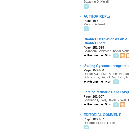
Suzanne B. Merrill
·
AUTHOR REPLY
Page :150
Mandy Rickard
·
Bladder Herniation as an Au
Bladder Plate
Page :151-155
Shabnam Sabetkish, Abdol-Moh
Résumé
Plan
·
Voiding Cystourethrogram in 
Page :156-160
Ruben Blachman-Braun, Michelle 
Ballesteros, Rafael Gosalbez, An
Résumé
Plan
·
Fate of Pediatric Renal An
Page :161-167
Charlotte Q. Wu, David S. Wolf, 
Résumé
Plan
·
EDITORIAL COMMENT
Page :166-167
Roberto Iglesias Lopes