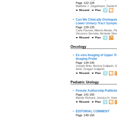
Page :122-128
Matthew J. Ziegelmann, Daniel H
Résumé
Plan
·
Can We Clinically Distingui
Lower Urinary Tract Symp
Page :129-133
Carlo Pavone, Alberto Abrate, Pi
Vincenzo Serretta, Alchiede Sim
Résumé
Plan
Oncology
·
Ex-vivo Imaging of Upper Tr
Imaging Probe
Page :134-140
Joseph Brito, Borivoj Golijanin
Amin, Dragan Golijanin
Résumé
Plan
Pediatric Urology
·
Female Authorship Publishi
Page :141-150
Mandy Rickard, Jessica H. Hann
Résumé
Plan
·
EDITORIAL COMMENT
Page :149-150