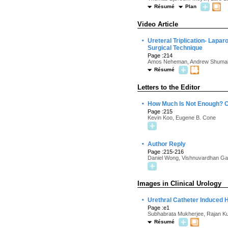
Résumé
Plan
Video Article
·
Ureteral Triplication- Lapa
Surgical Technique
Page :214
Amos Neheman, Andrew Shuma
Résumé
Letters to the Editor
·
How Much Is Not Enough? Co
Page :215
Kevin Koo, Eugene B. Cone
·
Author Reply
Page :215-216
Daniel Wong, Vishnuvardhan Ga
Images in Clinical Urology
·
Urethral Catheter Induced 
Page :e1
Subhabrata Mukherjee, Rajan K
Résumé