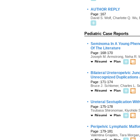
·
AUTHOR REPLY
Page :167
David S. Wolf, Charlotte Q. Wu, 
Pediatric Case Reports
·
Seminoma In A Young Pheno
Of The Literature
Page :168-170
Joseph M. Armstrong, Neha R. M
Résumé
Plan
·
Bilateral Ureteropelvic Junc
Unrecognized Duplications
Page :171-174
Bruce J. Schlomer, Charles L. S
Résumé
Plan
·
Ureteral Sextuplication Wit
Page :175-178
Tsubasa Shironomae, Kiyohide S
Résumé
Plan
·
Peripelvic Lymphatic Malfo
Page :179-181
Valentina Grajales, Tara Morgan,
Résumé
Plan