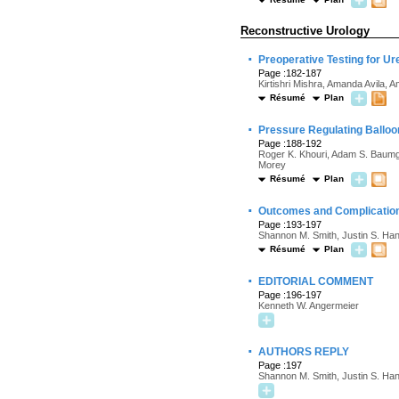
Reconstructive Urology
·
Preoperative Testing for U
Page :182-187
Kirtishri Mishra, Amanda Avila,
Résumé
Plan
·
Pressure Regulating Balloon
Page :188-192
Roger K. Khouri, Adam S. Baumgar
Morey
Résumé
Plan
·
Outcomes and Complications 
Page :193-197
Shannon M. Smith, Justin S. Ha
Résumé
Plan
·
EDITORIAL COMMENT
Page :196-197
Kenneth W. Angermeier
·
AUTHORS REPLY
Page :197
Shannon M. Smith, Justin S. Ha