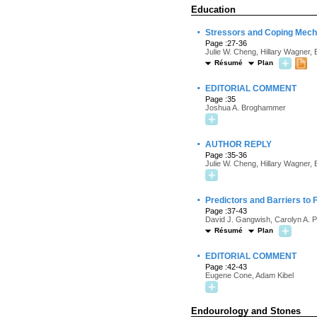
Education
·
Stressors and Coping Mech
Page :27-36
Julie W. Cheng, Hillary Wagner,
Résumé
Plan
·
EDITORIAL COMMENT
Page :35
Joshua A. Broghammer
·
AUTHOR REPLY
Page :35-36
Julie W. Cheng, Hillary Wagner,
·
Predictors and Barriers to 
Page :37-43
David J. Gangwish, Carolyn A. P
Résumé
Plan
·
EDITORIAL COMMENT
Page :42-43
Eugene Cone, Adam Kibel
Endourology and Stones