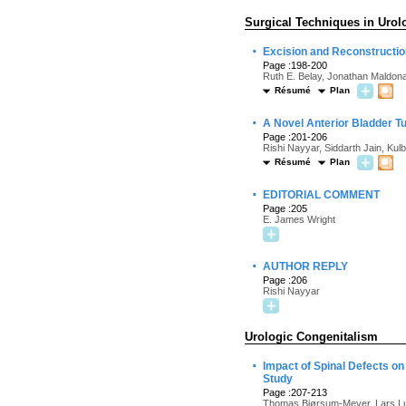
Surgical Techniques in Urol
·
Excision and Reconstructi
Page :198-200
Ruth E. Belay, Jonathan Maldon
Résumé
Plan
·
A Novel Anterior Bladder Tu
Page :201-206
Rishi Nayyar, Siddarth Jain, Ku
Résumé
Plan
·
EDITORIAL COMMENT
Page :205
E. James Wright
·
AUTHOR REPLY
Page :206
Rishi Nayyar
Urologic Congenitalism
·
Impact of Spinal Defects o
Study
Page :207-213
Thomas Bjørsum-Meyer, Lars Lun