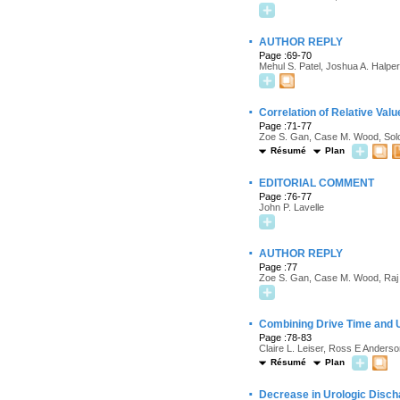
·
AUTHOR REPLY
Page :69-70
Mehul S. Patel, Joshua A. Halper
·
Correlation of Relative Val
Page :71-77
Zoe S. Gan, Case M. Wood, Solom
Résumé
Plan
·
EDITORIAL COMMENT
Page :76-77
John P. Lavelle
·
AUTHOR REPLY
Page :77
Zoe S. Gan, Case M. Wood, Raj 
·
Combining Drive Time and U
Page :78-83
Claire L. Leiser, Ross E Anderso
Résumé
Plan
·
Decrease in Urologic Disch