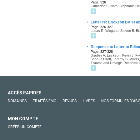
Page :326
Catherine S. Nam, Stephanie Dai
·
Letter re: Erickson BA et a
Page :326-327
Lucas R. Wiegand, Steven B. B
·
Response to Letter to Edito
Page :327-328
Bradley A. Erickson, Kevin J. Fl
Sean P. Elliott, Jeremy B. Myers
Trauma and Urologic Reconstru
ACCÈS RAPIDES
DOMAINES
TRAITÉS EMC
REVUES
LIVRES
NOS FORMULES D'AB
MON COMPTE
CRÉER UN COMPTE