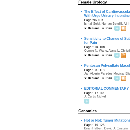
Female Urology
·
The Effect of Cardiovascul
With Urge Urinary Incontin
Page :96-103
Ismail Selvi, Numan Baydilli, Ali I
Résumé
Plan
·
Sensitivity to Change of Su
for Pain
Page :104-108
Connie N. Wang, Alana L. Christi
Résumé
Plan
·
Pentosan Polysulfate Macul
Page :109-118
Jan Alberto Paredes Mogica, Eli
Résumé
Plan
·
EDITORIAL COMMENTARY
Page :117-118
J. Curtis Nickel
Genomics
·
Hot or Not: Tumor Mutation
Page :119-126
Brian Halbert, David J. Einstein