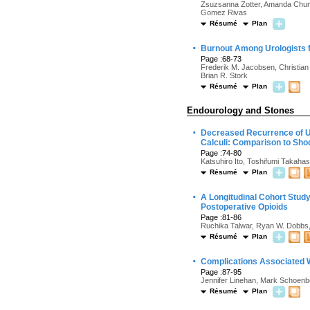
Zsuzsanna Zotter, Amanda Chun
Gomez Rivas
Résumé
Plan
·
Burnout Among Urologists 
Page :68-73
Frederik M. Jacobsen, Christian
Brian R. Stork
Résumé
Plan
Endourology and Stones
·
Decreased Recurrence of Uro
Calculi: Comparison to Shoc
Page :74-80
Katsuhiro Ito, Toshifumi Takaha
Résumé
Plan
·
A Longitudinal Cohort Study
Postoperative Opioids
Page :81-86
Ruchika Talwar, Ryan W. Dobbs,
Résumé
Plan
·
Complications Associated 
Page :87-95
Jennifer Linehan, Mark Schoenbe
Résumé
Plan