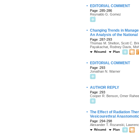
·
EDITORIAL COMMENT
Page :285-286
Reynaldo G. Gomez
·
Changing Trends in Manageme
An Analysis of the Nationa
Page :287-293
Thomas M. Shelton, Scott C. Br
Payakachat, Rodney Davis, Mo
Résumé
Plan
·
EDITORIAL COMMENT
Page :293
Jonathan N. Warner
·
AUTHOR REPLY
Page :293
Cooper R. Benson, Omer Rahe
·
The Effect of Radiation The
Vesicourethral Anastomotic
Page :294-298
Alexander T. Rozanski, Lawrence 
Résumé
Plan