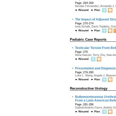
Page :264-269
Nicolas Fernandez, Armando J. L
Résumé
Plan
·
The Impact of Adjuvant Sir
Page :270-274
Ioná Szhafir, Darío Teplisky, Go
Résumé
Plan
Pediatric Case Reports
·
Testicular Torsion From Bel
Page :275
Nima Nassiri, Terry Zhu, Kian 
Résumé
·
Presentation and Diagnosis 
Page :276-280
Luke L. Wang, Angela J. Beaver
Résumé
Plan
Reconstructive Urology
·
Bulbomembranous Urethral S
From a Latin American Refe
Page :281-286
Gabriel Andrés Favre, Andrés Germ
Résumé
Plan