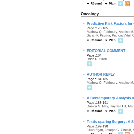
Résumé
Plan
Oncology
·
Predictive Risk Factors for
Page :178-185
Mathew Q. Fakhoury, Antoine M.
Sarah P. Psutka, Patricia Vidal,
Résumé
Plan
·
EDITORIAL COMMENT
Page :184
Brian R. Birch
·
AUTHOR REPLY
Page :184-185
Mathew Q. Fakhoury, Antoine M.
·
A Contemporary Analysis of
Page :186-191
Danica N. May, Hayden Hill, Mar
Résumé
Plan
·
Testis-sparing Surgery: A S
Page :192-198
Jillian Egan, Joseph G. Cheaib, M