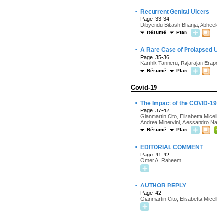
·
Recurrent Genital Ulcers
Page :33-34
Dibyendu Bikash Bhanja, Abheek 
Résumé
Plan
·
A Rare Case of Prolapsed U
Page :35-36
Karthik Tanneru, Rajarajan Erap
Résumé
Plan
Covid-19
·
The Impact of the COVID-19 
Page :37-42
Gianmartin Cito, Elisabetta Mice
Andrea Minervini, Alessandro Nat
Résumé
Plan
·
EDITORIAL COMMENT
Page :41-42
Omer A. Raheem
·
AUTHOR REPLY
Page :42
Gianmartin Cito, Elisabetta Micell