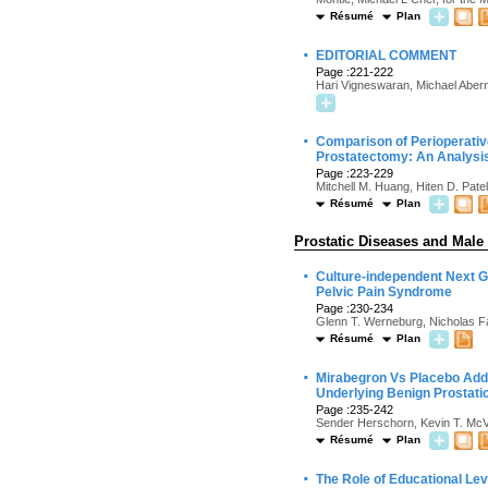
Résumé
Plan
·
EDITORIAL COMMENT
Page :221-222
Hari Vigneswaran, Michael Aber
·
Comparison of Perioperativ
Prostatectomy: An Analysis
Page :223-229
Mitchell M. Huang, Hiten D. Patel
Résumé
Plan
Prostatic Diseases and Male
·
Culture-independent Next G
Pelvic Pain Syndrome
Page :230-234
Glenn T. Werneburg, Nicholas Fa
Résumé
Plan
·
Mirabegron Vs Placebo Add
Underlying Benign Prostati
Page :235-242
Sender Herschorn, Kevin T. McVa
Résumé
Plan
·
The Role of Educational Lev