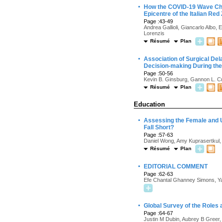
·
How the COVID-19 Wave Cha
Epicentre of the Italian Red
Page :43-49
Andrea Gallioli, Giancarlo Albo, 
Lorenzis
Résumé
Plan
·
Association of Surgical Dela
Decision-making During th
Page :50-56
Kevin B. Ginsburg, Gannon L. Cur
Résumé
Plan
Education
·
Assessing the Female and U
Fall Short?
Page :57-63
Daniel Wong, Amy Kuprasertkul,
Résumé
Plan
·
EDITORIAL COMMENT
Page :62-63
Efe Chantal Ghanney Simons, 
·
Global Survey of the Roles
Page :64-67
Justin M Dubin, Aubrey B Greer,