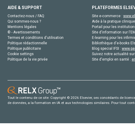
AIDE & SUPPORT
PLATEFORMES ELSE
Contactez-nous / FAQ
Site e-commerce :
www.el
Qui sommes-nous ?
Aide à la pratique clinique
Mentions légales
Portail pour les institution
© - Avertissements
Site d'information sur l'E
Termes et conditions d'utilisation
E-learning pour les infirmi
Politique rédactionnelle
Bibliothèque d'e-books Els
Politique publicitaire
Blog special IFSI :
www.gen
Cookie settings
Suivez notre actualité sur
Politique de la vie privée
Site d'emploi en santé :
e
Tout le contenu de ce site: Copyright © 2026 Elsevier, ses concédants de licence e
de données, a la formation en IA et aux technologies similaires. Pour tout con