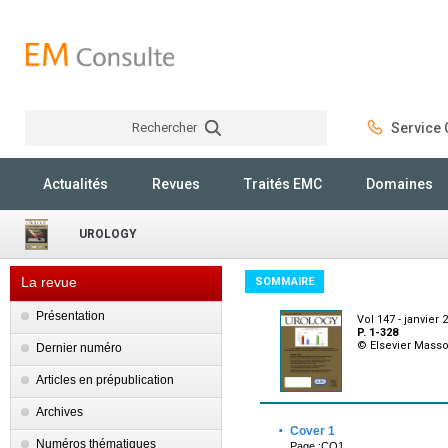
Rechercher
Service C
Rechercher
Actualités
Revues
Traités EMC
Domaines
UROLOGY
La revue
SOMMAIRE
Présentation
Vol 147 - janvier 
P. 1-328
© Elsevier Mass
Dernier numéro
Articles en prépublication
Archives
·
Cover 1
Numéros thématiques
Page :CO1