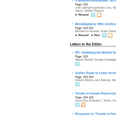
·
A Modified Neobladder Techn
Page :318
Juan Samuel Izquierdo-Luna, Va
Stenzl, Steffen Rausch
Résumé
·
Metoidioplasty With Urethr
Page :319-322
Michael Lin-Brande, Emily Clenno
Résumé
Plan
Letters to the Editor
·
RE: Validating the Martini 
Page :323
Alberto Martini, Giorgio Gandagli
·
Author Reply to Letter-to-th
Page :323-324
Kirtishri Mishra, Amr Mahran, 
·
Trends in Female Represent
Page :324-326
Kevin Koo, Amanda C. North, C
·
Response to “Trends in Fem