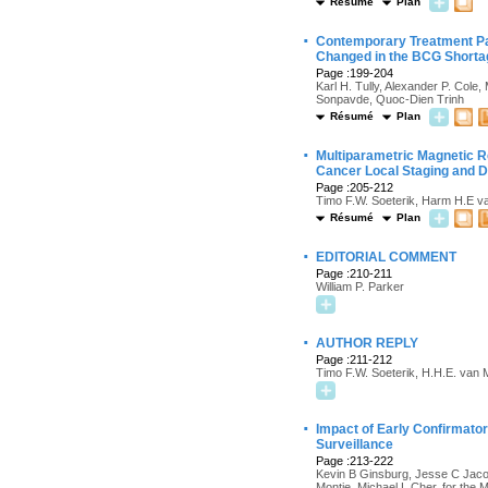
Résumé
Plan
·
Contemporary Treatment Pa
Changed in the BCG Shorta
Page :199-204
Karl H. Tully, Alexander P. Col
Sonpavde, Quoc-Dien Trinh
Résumé
Plan
·
Multiparametric Magnetic R
Cancer Local Staging and D
Page :205-212
Timo F.W. Soeterik, Harm H.E va
Résumé
Plan
·
EDITORIAL COMMENT
Page :210-211
William P. Parker
·
AUTHOR REPLY
Page :211-212
Timo F.W. Soeterik, H.H.E. van M
·
Impact of Early Confirmato
Surveillance
Page :213-222
Kevin B Ginsburg, Jesse C Jaco
Montie, Michael L Cher, for the 