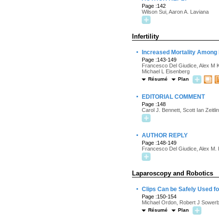
Page :142
Wilson Sui, Aaron A. Laviana
Infertility
·
Increased Mortality Among 
Page :143-149
Francesco Del Giudice, Alex M Ka
Michael L Eisenberg
Résumé
Plan
·
EDITORIAL COMMENT
Page :148
Carol J. Bennett, Scott Ian Zeitlin
·
AUTHOR REPLY
Page :148-149
Francesco Del Giudice, Alex M.
Laparoscopy and Robotics
·
Clips Can be Safely Used f
Page :150-154
Michael Ordon, Robert J Sowerb
Résumé
Plan