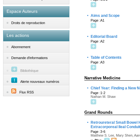
Espace Auteurs
·
Aims and Scope
Page :A1
Droits de reproduction
Les actions
·
Editorial Board
Page :A2
Abonnement
·
Table of Contents
Demande d'informations
Page :A3
Bibliothèque
Narrative Medicine
Alerte nouveaux numéros
·
Chief Year: Finding a New 
Flux RSS
Page :1-2
Nathan M. Shaw
Grand Rounds
·
Retroureteral Small Bowel 
Extracorporeal Ileal Condui
Page :3-6
Matthew S. Lee, Mary Shen, Aaro