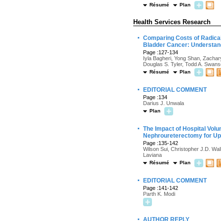
Résumé
Plan
Health Services Research
·
Comparing Costs of Radical
Bladder Cancer: Understand
Page :127-134
Iyla Bagheri, Yong Shan, Zachar
Douglas S. Tyler, Todd A. Swans
Résumé
Plan
·
EDITORIAL COMMENT
Page :134
Darius J. Unwala
Plan
·
The Impact of Hospital Vol
Nephroureterectomy for Upp
Page :135-142
Wilson Sui, Christopher J.D. Wa
Laviana
Résumé
Plan
·
EDITORIAL COMMENT
Page :141-142
Parth K. Modi
·
AUTHOR REPLY