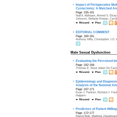
·
Impact of Perioperative Mul
Cystectomy: A Matched An
Page :155-161
Naif A. Aldhaam, Ahmed S. Elsaye
Johnson, Stefanie Rowan, Carolyn
Résumé
Plan
·
EDITORIAL COMMENT
Page :160-161
Anthony Hiffa, Christopher J.D.
Male Sexual Dysfunction
·
Evaluating the Perceived Im
Page :162-166
Thomas E. Stout, Adam De Fazi
Résumé
Plan
·
Epidemiology and Diagnosis 
Analysis of the National A
Page :167-171
Evan J. Panken, Richard J. Fant
Halpern
Résumé
Plan
·
Predictors of Patient Willin
Page :172-177
Raevti Bole, Matthew Ziegelmann