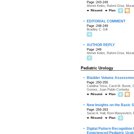
Page :243-249
Ahmet Keles, Rahmi Onur, Murat
Résumé
Plan
·
EDITORIAL COMMENT
Page :248-249
Bradley C. Gill
·
AUTHOR REPLY
Page :249
Ahmet Keles, Rahmi Onur, Murat
Pediatric Urology
·
Bladder Volume Assessment 
Page :250-255
Catalina Tessi, Carol M. Burek, 
Gomez, Juan Pablo Corbetta
Résumé
Plan
·
New Insights on the Basic 
Page :256-263
Saran A. Hall, Roni Manyevitch,
Résumé
Plan
·
Digital Pattern Recognition f
Experienced Pediatric Urolo