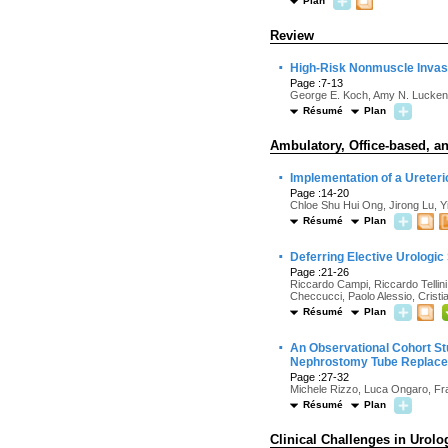
Plan
Review
·
High-Risk Nonmuscle Invasi
Page :7-13
George E. Koch, Amy N. Lucke
Résumé
Plan
Ambulatory, Office-based, an
·
Implementation of a Ureter
Page :14-20
Chloe Shu Hui Ong, Jirong Lu, Y
Résumé
Plan
·
Deferring Elective Urologi
Page :21-26
Riccardo Campi, Riccardo Tellin
Checcucci, Paolo Alessio, Cristia
Résumé
Plan
·
An Observational Cohort Stu
Nephrostomy Tube Replacem
Page :27-32
Michele Rizzo, Luca Ongaro, Fr
Résumé
Plan
Clinical Challenges in Urolo