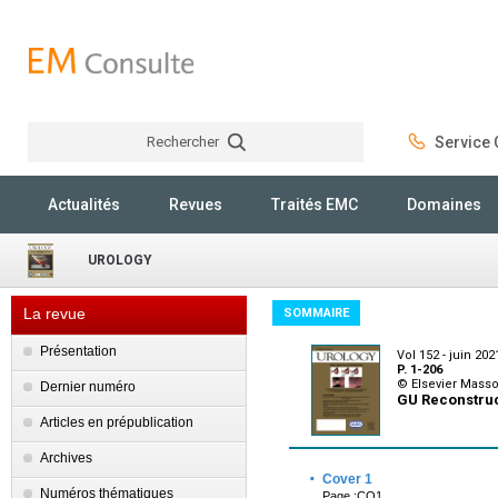
Rechercher
Service C
Rechercher
Actualités
Revues
Traités EMC
Domaines
UROLOGY
La revue
SOMMAIRE
Présentation
Vol 152 - juin 202
P. 1-206
© Elsevier Mass
Dernier numéro
GU Reconstruc
Articles en prépublication
Archives
·
Cover 1
Numéros thématiques
Page :CO1