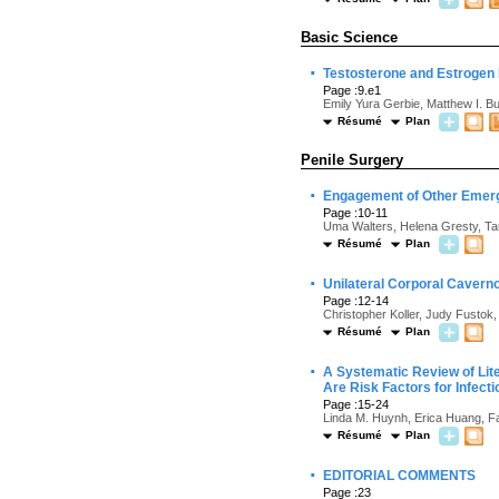
Basic Science
·
Testosterone and Estrogen 
Page :9.e1
Emily Yura Gerbie, Matthew I. Bu
Résumé
Plan
Penile Surgery
·
Engagement of Other Emerg
Page :10-11
Uma Walters, Helena Gresty, T
Résumé
Plan
·
Unilateral Corporal Cavern
Page :12-14
Christopher Koller, Judy Fusto
Résumé
Plan
·
A Systematic Review of Li
Are Risk Factors for Infecti
Page :15-24
Linda M. Huynh, Erica Huang, Far
Résumé
Plan
·
EDITORIAL COMMENTS
Page :23