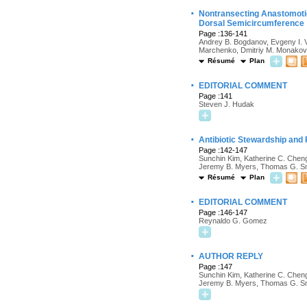
·
Nontransecting Anastomotic
Dorsal Semicircumference
Page :136-141
Andrey B. Bogdanov, Evgeny I. Vel
Marchenko, Dmitriy M. Monakov
Résumé
Plan
·
EDITORIAL COMMENT
Page :141
Steven J. Hudak
·
Antibiotic Stewardship and 
Page :142-147
Sunchin Kim, Katherine C. Cheng,
Jeremy B. Myers, Thomas G. Smit
Résumé
Plan
·
EDITORIAL COMMENT
Page :146-147
Reynaldo G. Gomez
·
AUTHOR REPLY
Page :147
Sunchin Kim, Katherine C. Cheng,
Jeremy B. Myers, Thomas G. Smit