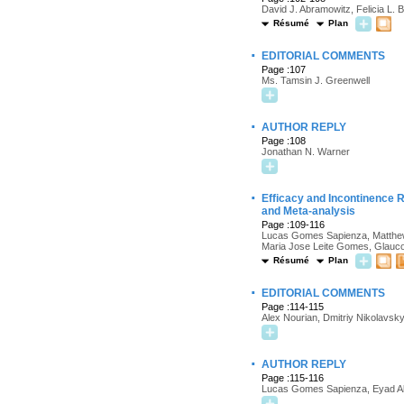
David J. Abramowitz, Felicia L.
Résumé
Plan
·
EDITORIAL COMMENTS
Page :107
Ms. Tamsin J. Greenwell
·
AUTHOR REPLY
Page :108
Jonathan N. Warner
·
Efficacy and Incontinence R
and Meta-analysis
Page :109-116
Lucas Gomes Sapienza, Matthew 
Maria Jose Leite Gomes, Glauco
Résumé
Plan
·
EDITORIAL COMMENTS
Page :114-115
Alex Nourian, Dmitriy Nikolavsk
·
AUTHOR REPLY
Page :115-116
Lucas Gomes Sapienza, Eyad A