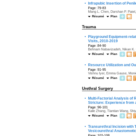
·
Infrapubic Insertion of Peni
Page :79-83
Mang L. Chen, Darshan P. Patel
Résumé
Plan
Trauma
·
Playground Equipment-relat
Visits, 2010-2019
Page :84-90
Behnam Nabavizadeh, Nikan K. N
Résumé
Plan
·
Resource Utilization and O
Page :91-95
Vishnu Iyer, Emma Gause, Monica
Résumé
Plan
Urethral Surgery
·
Multi-Factorial Analysis of
Stricture: Experience from 
Page :96-101
Kaile Zhang, Tiantian Wang, Shi
Résumé
Plan
·
Transurethral Incision wit
Vesicourethral Anastomotic
Page :102-108