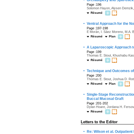
Orchidopexy and Split-thickn
Page :196
Solomon Hayon, Alysen Demzik,
Résumé
·
Ventral Approach for the N
Page :197-198
E Morán, I. Sáez Moreno, M.A. Bo
Résumé
Plan
·
A Laparoscopic Approach to
Page :199
Thomas E. Stout, Khushabu Kasabw
Résumé
·
Technique and Outcomes of
Page :200
Thomas E. Stout, Joshua D. Roth,
Résumé
Plan
·
Single-Stage Reconstruction
Buccal Mucosal Graft
Page :201-202
Dylan Hoare, Jordana H. Fersovi
Résumé
Letters to the Editor
·
Re: Wilson et al. Outpatien