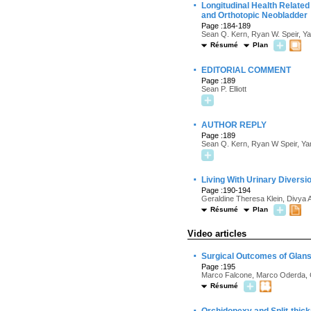
·
Longitudinal Health Related
and Orthotopic Neobladder
Page :184-189
Sean Q. Kern, Ryan W. Speir, Yan
Résumé
Plan
·
EDITORIAL COMMENT
Page :189
Sean P. Elliott
·
AUTHOR REPLY
Page :189
Sean Q. Kern, Ryan W Speir, Yan 
·
Living With Urinary Diversi
Page :190-194
Geraldine Theresa Klein, Divya A
Résumé
Plan
Video articles
·
Surgical Outcomes of Glans
Page :195
Marco Falcone, Marco Oderda, Gi
Résumé
·