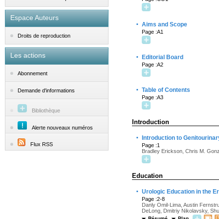
Espace Auteurs
·
Aims and Scope
Page :A1
Droits de reproduction
Les actions
·
Editorial Board
Page :A2
Abonnement
·
Table of Contents
Demande d'informations
Page :A3
Bibliothèque
Introduction
Alerte nouveaux numéros
·
Introduction to Genitourina
Flux RSS
Page :1
Bradley Erickson, Chris M. Gon
Education
·
Urologic Education in the 
Page :2-8
Danly Omil-Lima, Austin Fernstr
DeLong, Dmitriy Nikolavsky, S
Résumé
Plan