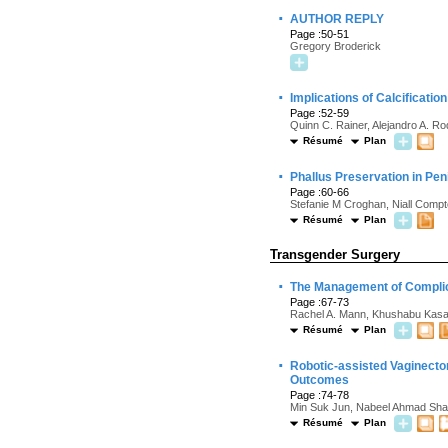
·
AUTHOR REPLY
Page :50-51
Gregory Broderick
·
Implications of Calcificatio
Page :52-59
Quinn C. Rainer, Alejandro A. R
Résumé
Plan
·
Phallus Preservation in Pe
Page :60-66
Stefanie M Croghan, Niall Compto
Résumé
Plan
Transgender Surgery
·
The Management of Complica
Page :67-73
Rachel A. Mann, Khushabu Kasab
Résumé
Plan
·
Robotic-assisted Vaginecto
Outcomes
Page :74-78
Min Suk Jun, Nabeel Ahmad Shak
Résumé
Plan