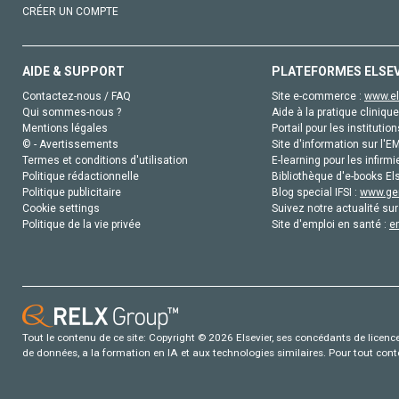
CRÉER UN COMPTE
AIDE & SUPPORT
PLATEFORMES ELSE
Contactez-nous / FAQ
Site e-commerce :
www.el
Qui sommes-nous ?
Aide à la pratique clinique
Mentions légales
Portail pour les institution
© - Avertissements
Site d'information sur l'E
Termes et conditions d'utilisation
E-learning pour les infirmi
Politique rédactionnelle
Bibliothèque d'e-books Els
Politique publicitaire
Blog special IFSI :
www.gen
Cookie settings
Suivez notre actualité sur
Politique de la vie privée
Site d'emploi en santé :
e
Tout le contenu de ce site: Copyright © 2026 Elsevier, ses concédants de licence e
de données, a la formation en IA et aux technologies similaires. Pour tout con