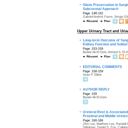
·
Glans Preservation in Surgi
Subcoronal Approach
Page :148-152
Gabriel Andrés Favre, Sergio Gil
Résumé
Plan
Upper Urinary Tract and Uria
·
Long-term Outcome of Yang-M
Kidney Function and Solita
Page :153-159
Bedeir Ali-El-Dein, Ahmed S. E
Résumé
Plan
·
EDITORIAL COMMENTS
Page :158-159
Sean P. Elliott
·
AUTHOR REPLY
Page :159
Bedeir Ali-El-Dein
·
Ureteral Rest is Associate
Proximal and Middle Uretera
Page :160-166
Ziho Lee, Matthew Lee, Randall 
Stifelman, Daniel D. Eun, Colla