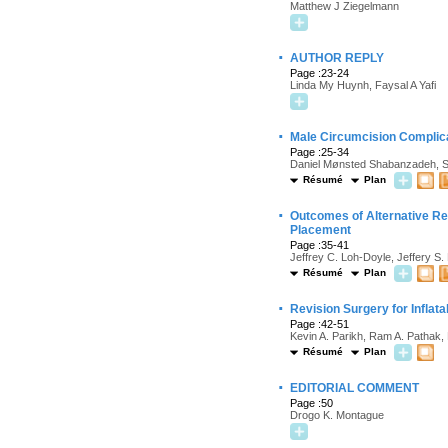
Matthew J Ziegelmann
·
AUTHOR REPLY
Page :23-24
Linda My Huynh, Faysal A Yafi
·
Male Circumcision Complic
Page :25-34
Daniel Mønsted Shabanzadeh, Si
Résumé
Plan
·
Outcomes of Alternative Res
Placement
Page :35-41
Jeffrey C. Loh-Doyle, Jeffery S.
Résumé
Plan
·
Revision Surgery for Inflat
Page :42-51
Kevin A. Parikh, Ram A. Pathak,
Résumé
Plan
·
EDITORIAL COMMENT
Page :50
Drogo K. Montague