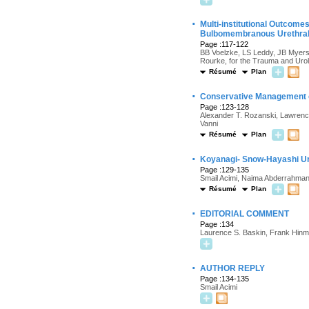
·
Multi-institutional Outcom
Bulbomembranous Urethral 
Page :117-122
BB Voelzke, LS Leddy, JB Myers,
Rourke, for the Trauma and Uro
Résumé
Plan
·
Conservative Management of 
Page :123-128
Alexander T. Rozanski, Lawrence 
Vanni
Résumé
Plan
·
Koyanagi- Snow-Hayashi Ur
Page :129-135
Smail Acimi, Naima Abderrahma
Résumé
Plan
·
EDITORIAL COMMENT
Page :134
Laurence S. Baskin, Frank Hin
·
AUTHOR REPLY
Page :134-135
Smail Acimi