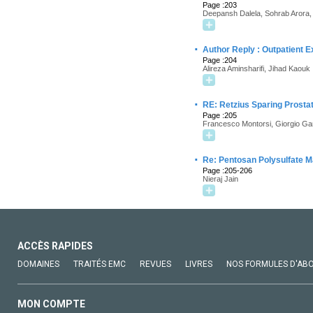
Page :203
Deepansh Dalela, Sohrab Arora
·
Author Reply : Outpatient E
Page :204
Alireza Aminsharifi, Jihad Kaouk
·
RE: Retzius Sparing Prost
Page :205
Francesco Montorsi, Giorgio Gan
·
Re: Pentosan Polysulfate M
Page :205-206
Nieraj Jain
ACCÈS RAPIDES
DOMAINES
TRAITÉS EMC
REVUES
LIVRES
NOS FORMULES D'AB
MON COMPTE