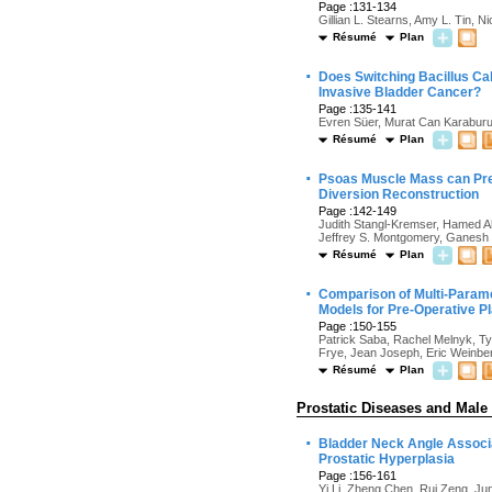
Page :131-134
Gillian L. Stearns, Amy L. Tin, N
Résumé
Plan
·
Does Switching Bacillus Ca
Invasive Bladder Cancer?
Page :135-141
Evren Süer, Murat Can Karabur
Résumé
Plan
·
Psoas Muscle Mass can Pre
Diversion Reconstruction
Page :142-149
Judith Stangl-Kremser, Hamed Ah
Jeffrey S. Montgomery, Ganesh S
Résumé
Plan
·
Comparison of Multi-Parame
Models for Pre-Operative Pl
Page :150-155
Patrick Saba, Rachel Melnyk, Ty
Frye, Jean Joseph, Eric Weinbe
Résumé
Plan
Prostatic Diseases and Male
·
Bladder Neck Angle Associa
Prostatic Hyperplasia
Page :156-161
Yi Li, Zheng Chen, Rui Zeng, J