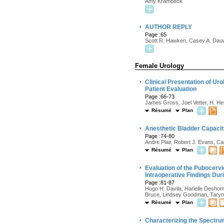
Amy Krambeck
·
AUTHOR REPLY
Page :65
Scott R. Hawken, Casey A. Dau
Female Urology
·
Clinical Presentation of Ur
Patient Evaluation
Page :66-73
James Gross, Joel Vetter, H. He
Résumé
Plan
·
Anesthetic Bladder Capacity
Page :74-80
Andre Plair, Robert J. Evans, Ca
Résumé
Plan
·
Evaluation of the Pubocerv
Intraoperative Findings Du
Page :81-87
Hugo H. Davila, Harielle Deshomm
Bruce, Lindsey Goodman, Taryn 
Résumé
Plan
·
Characterizing the Spectr