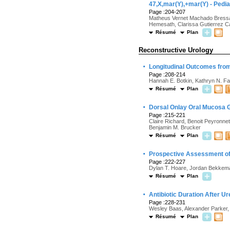
47,X,mar(Y),+mar(Y) - Pedi
Page :204-207
Matheus Vernet Machado Bressan 
Hemesath, Clarissa Gutierrez Ca
Résumé
Plan
Reconstructive Urology
·
Longitudinal Outcomes fro
Page :208-214
Hannah E. Botkin, Kathryn N. Faid
Résumé
Plan
·
Dorsal Onlay Oral Mucosa Gr
Page :215-221
Claire Richard, Benoit Peyronnet
Benjamin M. Brucker
Résumé
Plan
·
Prospective Assessment of 
Page :222-227
Dylan T. Hoare, Jordan Bekkema
Résumé
Plan
·
Antibiotic Duration After U
Page :228-231
Wesley Baas, Alexander Parker, 
Résumé
Plan