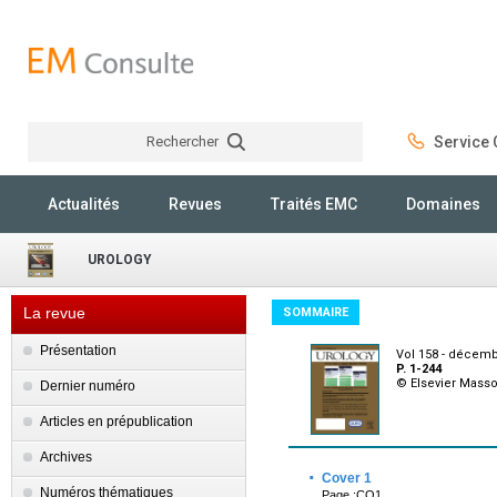
Rechercher
Service C
Rechercher
Actualités
Revues
Traités EMC
Domaines
UROLOGY
La revue
SOMMAIRE
Présentation
Vol 158 - décemb
P. 1-244
© Elsevier Mass
Dernier numéro
Articles en prépublication
Archives
·
Cover 1
Numéros thématiques
Page :CO1