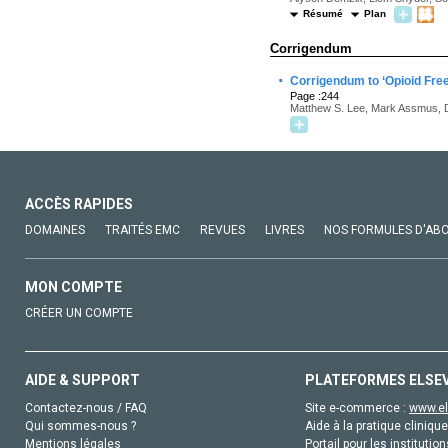
Résumé
Plan
Corrigendum
·
Corrigendum to ‘Opioid Free
Page :244
Matthew S. Lee, Mark Assmus, D
ACCÈS RAPIDES
DOMAINES
TRAITÉS EMC
REVUES
LIVRES
NOS FORMULES D'AB
MON COMPTE
CRÉER UN COMPTE
AIDE & SUPPORT
PLATEFORMES ELSE
Contactez-nous / FAQ
Site e-commerce :
www.el
Qui sommes-nous ?
Aide à la pratique clinique
Mentions légales
Portail pour les institution