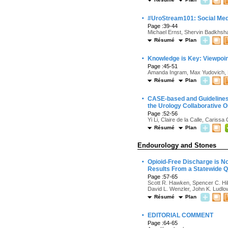
·
#UroStream101: Social Medi
Page :39-44
Michael Ernst, Shervin Badkhsh
Résumé
Plan
·
Knowledge is Key: Viewpoint
Page :45-51
Amanda Ingram, Max Yudovich, N
Résumé
Plan
·
CASE-based and Guidelines-
the Urology Collaborative O
Page :52-56
Yi Li, Claire de la Calle, Caris
Résumé
Plan
Endourology and Stones
·
Opioid-Free Discharge is N
Results From a Statewide Q
Page :57-65
Scott R. Hawken, Spencer C. Hil
David L. Wenzler, John K. Ludl
Résumé
Plan
·
EDITORIAL COMMENT
Page :64-65