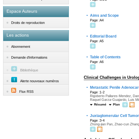
Espace Auteurs
·
Aims and Scope
Page :A4
Droits de reproduction
Les actions
·
Editorial Board
Page :A5
Abonnement
·
Table of Contents
Demande d'informations
Page :A6
Bibliothèque
Clinical Challenges in Urolo
Alerte nouveaux numéros
·
Metastatic Penile Adenocar
Flux RSS
Page :1-2
Rigoberto Pallares-Mendez, Dani
Raquel Garza-Guajardo, Luis Mig
Résumé
Plan
·
Juxtaglomerular Cell Tumor
Page :3-4
Zhong-jian Pan, Zhao-cun Zhang