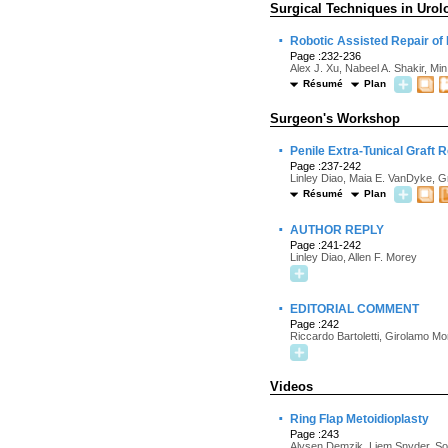
Surgical Techniques in Urol
·
Robotic Assisted Repair of
Page :232-236
Alex J. Xu, Nabeel A. Shakir, Mi
Résumé
Plan
Surgeon's Workshop
·
Penile Extra-Tunical Graft 
Page :237-242
Linley Diao, Maia E. VanDyke, G
Résumé
Plan
·
AUTHOR REPLY
Page :241-242
Linley Diao, Allen F. Morey
·
EDITORIAL COMMENT
Page :242
Riccardo Bartoletti, Girolamo Mo
Videos
·
Ring Flap Metoidioplasty
Page :243
Alysen Demzik, Liem Snyder, So