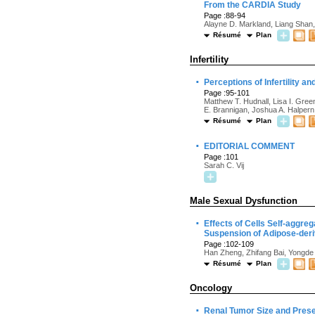
From the CARDIA Study
Page :88-94
Alayne D. Markland, Liang Shan,
Résumé
Plan
Infertility
·
Perceptions of Infertility
Page :95-101
Matthew T. Hudnall, Lisa I. Gre
E. Brannigan, Joshua A. Halpern
Résumé
Plan
·
EDITORIAL COMMENT
Page :101
Sarah C. Vij
Male Sexual Dysfunction
·
Effects of Cells Self-aggreg
Suspension of Adipose-deri
Page :102-109
Han Zheng, Zhifang Bai, Yongde X
Résumé
Plan
Oncology
·
Renal Tumor Size and Prese