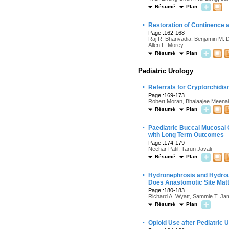
Résumé
Plan
·
Restoration of Continence a
Page :162-168
Raj R. Bhanvadia, Benjamin M. D
Allen F. Morey
Résumé
Plan
Pediatric Urology
·
Referrals for Cryptorchidis
Page :169-173
Robert Moran, Bhalaajee Meena
Résumé
Plan
·
Paediatric Buccal Mucosal 
with Long Term Outcomes
Page :174-179
Neehar Patil, Tarun Javali
Résumé
Plan
·
Hydronephrosis and Hydrou
Does Anastomotic Site Mat
Page :180-183
Richard A. Wyatt, Sammie T. Jam
Résumé
Plan
·
Opioid Use after Pediatric U