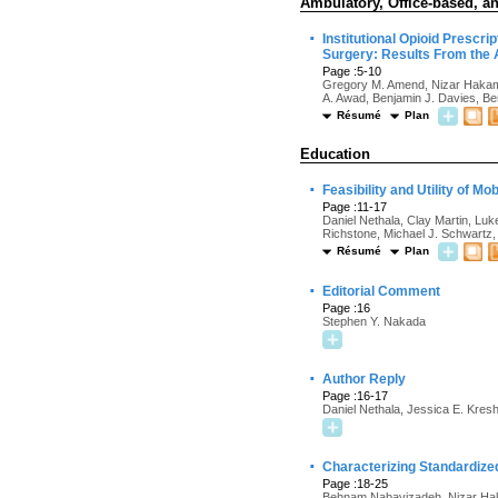
Ambulatory, Office-based, an
·
Institutional Opioid Prescri
Surgery: Results From the
Page :5-10
Gregory M. Amend, Nizar Hakam, 
A. Awad, Benjamin J. Davies, Be
Résumé
Plan
Education
·
Feasibility and Utility of M
Page :11-17
Daniel Nethala, Clay Martin, Luk
Richstone, Michael J. Schwartz,
Résumé
Plan
·
Editorial Comment
Page :16
Stephen Y. Nakada
·
Author Reply
Page :16-17
Daniel Nethala, Jessica E. Kres
·
Characterizing Standardize
Page :18-25
Behnam Nabavizadeh, Nizar Haka