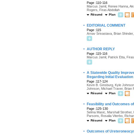
Page :110-116
Marcus Jamil, Renee Hanna, Aksh
Rogers, Firas Abdollah
Résumé
Plan
·
EDITORIAL COMMENT
Page :115
Arnav Srivastava, Brian Shinder, 
·
AUTHOR REPLY
Page :115-116
Marcus Jamil, Patrick Etta, Firas
·
A Statewide Quality Improv
Regarding Initial Evaluation
Page :117-124
Kevin B. Ginsburg, Kyle Johnson
Johnson, Michael Traver, Brian 
Résumé
Plan
·
Feasibility and Outcomes o
Page :125-130
Selma Masic, Marshall Strother,
Parsons, Rosalia Viterbo, Richa
Résumé
Plan
·
Outcomes of Ureteroneocys