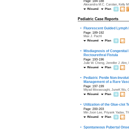
Page :184-188
Alexandra M.C. Carolan, Kelly 
Résumé
Plan
Pediatric Case Reports
·
Fluorescent Guided Lymph 
Page :189-192
Max J. Pachl
Résumé
Plan
·
Misdiagnosis of Congenital 
Rectourethral Fistula
Page :193-196
Julie W. Cheng, Jennifer J. Ahn,
Résumé
Plan
·
Pediatric Penile Non-Invol
Management of a Rare Vas
Page :197-199
Miyad Movassaghi, JuneK Wu, Ch
Résumé
Plan
·
Utilization of the Glue-clot
Page :200-203
Min Joon Lee, Priyank Yadav, T
Résumé
Plan
·
Spontaneous Pubertal Onset