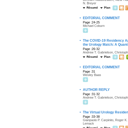
N. Breyer
Résumé
Plan
·
EDITORIAL COMMENT
Page :24-25
Michael Coburn
·
The COVID-19 Residency App
the Urology Match: A Quant
Page :26-32
Andrew T. Gabrielson, Christoph
Résumé
Plan
·
EDITORIAL COMMENT
Page :31
Wesley Baas
·
AUTHOR REPLY
Page :31-32
Andrew T. Gabrielson, Christoph
·
The Virtual Urology Resid
Page :33-38
Gianpaolo P. Carpinito, Roger K
Lemack
Résumé
Plan