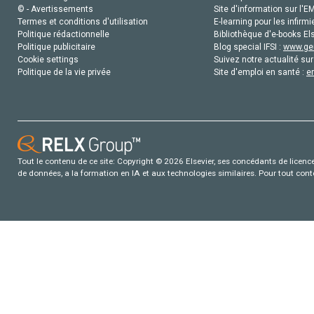
© - Avertissements
Site d'information sur l'E
Termes et conditions d'utilisation
E-learning pour les infirmi
Politique rédactionnelle
Bibliothèque d'e-books Els
Politique publicitaire
Blog special IFSI :
www.gen
Cookie settings
Suivez notre actualité sur
Politique de la vie privée
Site d'emploi en santé :
e
Tout le contenu de ce site: Copyright © 2026 Elsevier, ses concédants de licence e
de données, a la formation en IA et aux technologies similaires. Pour tout con