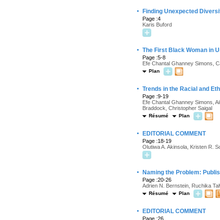
·
Finding Unexpected Diversit
Page :4
Karis Buford
·
The First Black Woman in Ur
Page :5-8
Efe Chantal Ghanney Simons, Ca
Plan
·
Trends in the Racial and Et
Page :9-19
Efe Chantal Ghanney Simons, Ai
Braddock, Christopher Saigal
Résumé
Plan
·
EDITORIAL COMMENT
Page :18-19
Olutiwa A. Akinsola, Kristen R. 
·
Naming the Problem: Publish
Page :20-26
Adrien N. Bernstein, Ruchika Ta
Résumé
Plan
·
EDITORIAL COMMENT
Page :26