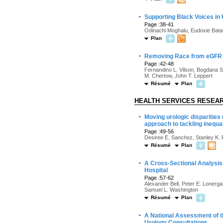
·
Supporting Black Voices in
Page :38-41
Odinachi Moghalu, Eudoxie Bata
Plan
·
Removing Race from eGFR ca
Page :42-48
Fernandino L. Vilson, Bogdana 
M. Chertow, John T. Leppert
Résumé
Plan
HEALTH SERVICES RESEA
·
Moving urologic disparities
approach to tackling inequal
Page :49-56
Desiree E. Sanchez, Stanley K. 
Résumé
Plan
·
A Cross-Sectional Analysis 
Hospital
Page :57-62
Alexander Bell, Peter E. Lonerg
Samuel L. Washington
Résumé
Plan
·
A National Assessment of t
Urology Consultations