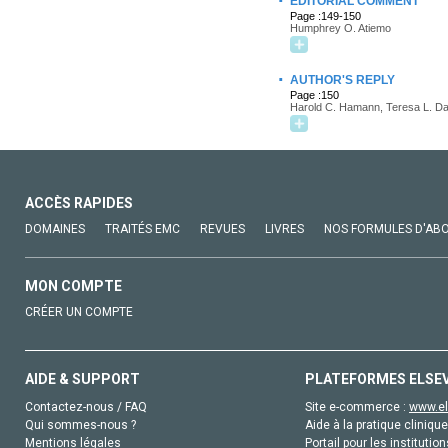
·
EDITORIAL COMMENT
Page :149-150
Humphrey O. Atiemo
·
AUTHOR'S REPLY
Page :150
Harold C. Hamann, Teresa L. Da
ACCÈS RAPIDES
DOMAINES
TRAITÉS EMC
REVUES
LIVRES
NOS FORMULES D'AB
MON COMPTE
CRÉER UN COMPTE
AIDE & SUPPORT
PLATEFORMES ELSE
Contactez-nous / FAQ
Site e-commerce :
www.el
Qui sommes-nous ?
Aide à la pratique clinique
Mentions légales
Portail pour les institution