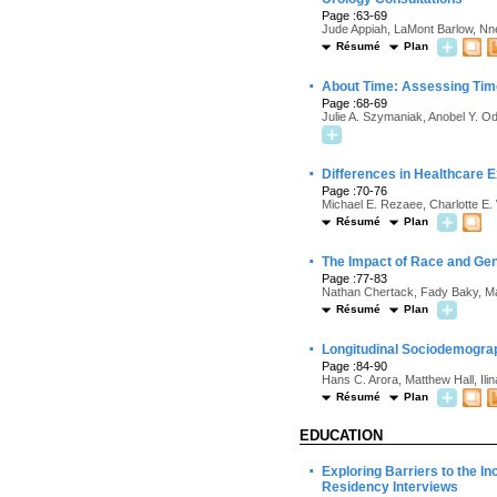
Page :63-69
Jude Appiah, LaMont Barlow, Nn
Résumé
Plan
·
About Time: Assessing Time
Page :68-69
Julie A. Szymaniak, Anobel Y. O
·
Differences in Healthcare 
Page :70-76
Michael E. Rezaee, Charlotte E.
Résumé
Plan
·
The Impact of Race and Gen
Page :77-83
Nathan Chertack, Fady Baky, Mar
Résumé
Plan
·
Longitudinal Sociodemograp
Page :84-90
Hans C. Arora, Matthew Hall, Ili
Résumé
Plan
EDUCATION
·
Exploring Barriers to the I
Residency Interviews