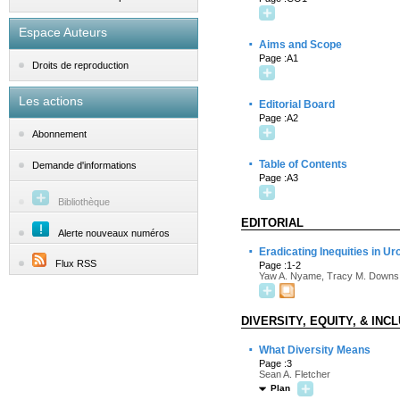
Espace Auteurs
·
Aims and Scope
Page :A1
Droits de reproduction
Les actions
·
Editorial Board
Page :A2
Abonnement
·
Table of Contents
Demande d'informations
Page :A3
Bibliothèque
EDITORIAL
Alerte nouveaux numéros
·
Eradicating Inequities in U
Flux RSS
Page :1-2
Yaw A. Nyame, Tracy M. Downs
DIVERSITY, EQUITY, & INC
·
What Diversity Means
Page :3
Sean A. Fletcher
Plan