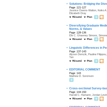
·
Solutions: Bridging the Div
Page :121-127
Jeunice Owens-Walton, Keiko A.
Elizabeth Dray
Résumé
Plan
·
Diversifying Graduate Medic
Norms, & Values
Page :128-136
Efe C. Ghanney Simons, Simone
Résumé
Plan
·
Linguistic Differences in P
Page :137-143
Alysen Demzik, Pauline Filippou,
Tan
Résumé
Plan
·
EDITORIAL COMMENT
Page :143
Mathew D. Sorensen
·
Cross-sectional Survey-bas
Page :144-150
Harold C. Hamann, Jordan Levin
Résumé
Plan