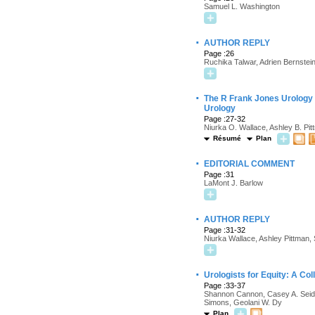
Samuel L. Washington
·
AUTHOR REPLY
Page :26
Ruchika Talwar, Adrien Bernstei
·
The R Frank Jones Urology I
Urology
Page :27-32
Niurka O. Wallace, Ashley B. Pit
Résumé
Plan
·
EDITORIAL COMMENT
Page :31
LaMont J. Barlow
·
AUTHOR REPLY
Page :31-32
Niurka Wallace, Ashley Pittman, 
·
Urologists for Equity: A Col
Page :33-37
Shannon Cannon, Casey A. Seide
Simons, Geolani W. Dy
Plan