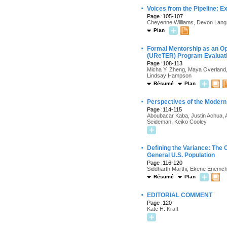
·
Voices from the Pipeline: E
Page :105-107
Cheyenne Williams, Devon Langst
Plan
·
Formal Mentorship as an Op
(UReTER) Program Evaluat
Page :108-113
Micha Y. Zheng, Maya Overland,
Lindsay Hampson
Résumé
Plan
·
Perspectives of the Modern
Page :114-115
Aboubacar Kaba, Justin Achua, 
Seideman, Keiko Cooley
·
Defining the Variance: The
General U.S. Population
Page :116-120
Siddharth Marthi, Ekene Enemc
Résumé
Plan
·
EDITORIAL COMMENT
Page :120
Kate H. Kraft