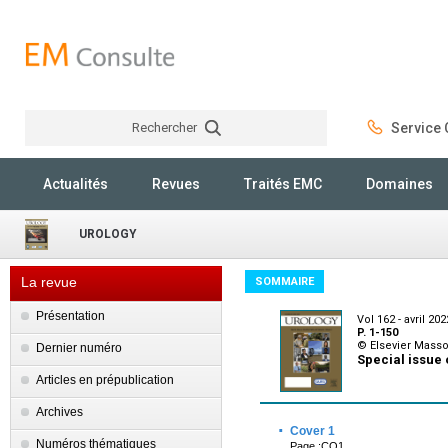
Rechercher
Service C
Rechercher
Actualités
Revues
Traités EMC
Domaines
UROLOGY
La revue
SOMMAIRE
Présentation
Vol 162 - avril 202
P. 1-150
© Elsevier Mass
Dernier numéro
Special issue 
Articles en prépublication
Archives
·
Cover 1
Numéros thématiques
Page :CO1