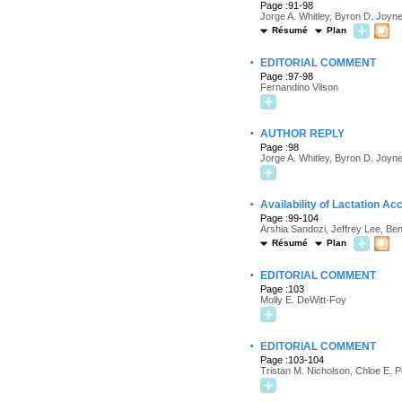
Page :91-98
Jorge A. Whitley, Byron D. Joyne
Résumé
Plan
·
EDITORIAL COMMENT
Page :97-98
Fernandino Vilson
·
AUTHOR REPLY
Page :98
Jorge A. Whitley, Byron D. Joyne
·
Availability of Lactation 
Page :99-104
Arshia Sandozi, Jeffrey Lee, Benj
Résumé
Plan
·
EDITORIAL COMMENT
Page :103
Molly E. DeWitt-Foy
·
EDITORIAL COMMENT
Page :103-104
Tristan M. Nicholson, Chloe E. P