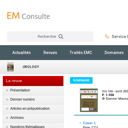
Rechercher
Service C
Rechercher
Actualités
Revues
Traités EMC
Domaines
UROLOGY
La revue
SOMMAIRE
Présentation
Vol 166 - août 20
P. 1-304
© Elsevier Mass
Dernier numéro
Articles en prépublication
Archives
·
Cover 1
Numéros thématiques
Page :CO1