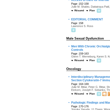
Access to Care for Infertile 
Page :152-158
Julie M. Shabto, Dattatraya Pati
Résumé
Plan
·
EDITORIAL COMMENT
Page :158
Lawrence S. Ross
Male Sexual Dysfunction
·
Men With Chronic Orchialgi
Controls
Page :159-163
Glenn T. Werneburg, Karen S. Ke
Résumé
Plan
Oncology
·
Interdisciplinary Managem
Section Cytokeratin-7 Imm
Page :164-169
Julie M. Bittar, Peter G. Bitta
Etzkorn, Joseph F. Sobanko, Thuz
Résumé
Plan
·
Pathologic Findings and M
Page :170-176
Yosuke Yasuda, JJ Zhang, Worap