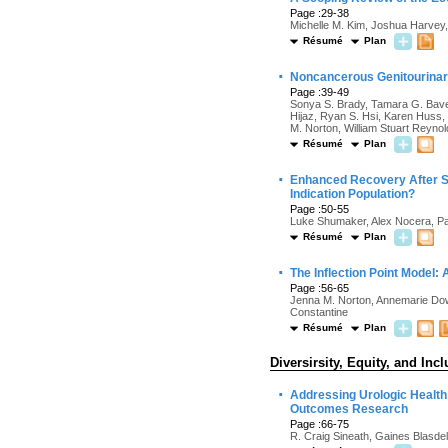
Page :29-38
Michelle M. Kim, Joshua Harve
Résumé
Plan
·
Noncancerous Genitourinary
Page :39-49
Sonya S. Brady, Tamara G. Baven
Hijaz, Ryan S. Hsi, Karen Huss, 
M. Norton, William Stuart Reyno
Résumé
Plan
·
Enhanced Recovery After Sur
Indication Population?
Page :50-55
Luke Shumaker, Alex Nocera, Pa
Résumé
Plan
·
The Inflection Point Model
Page :56-65
Jenna M. Norton, Annemarie Dowli
Constantine
Résumé
Plan
Diversirsity, Equity, and Inc
·
Addressing Urologic Health
Outcomes Research
Page :66-75
R. Craig Sineath, Gaines Blasde