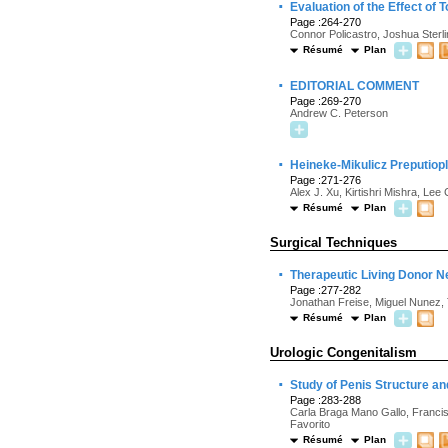
·
Evaluation of the Effect of
Page :264-270
Connor Policastro, Joshua Sterli
Résumé
Plan
·
EDITORIAL COMMENT
Page :269-270
Andrew C. Peterson
·
Heineke-Mikulicz Preputiop
Page :271-276
Alex J. Xu, Kirtishri Mishra, Lee
Résumé
Plan
Surgical Techniques
·
Therapeutic Living Donor N
Page :277-282
Jonathan Freise, Miguel Nunez, T
Résumé
Plan
Urologic Congenitalism
·
Study of Penis Structure a
Page :283-288
Carla Braga Mano Gallo, Francis
Favorito
Résumé
Plan