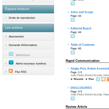
Espace Auteurs
·
Aims and Scope
Page :A3
Droits de reproduction
Les actions
·
Editorial Board
Page :A4
Abonnement
·
Table of Contents
Demande d'informations
Page :A5
Bibliothèque
Rapid Communication
Alerte nouveaux numéros
·
Single-Port, Robot-Assisted
Flux RSS
Page :1-5
João Pedro Emrich Accioly, Han
Résumé
Plan
·
DISCLOSURES
Page :4-5
João Pedro Emrich Accioly, Han
Review Article