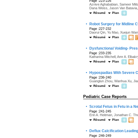
Page :223-226
Aznive Aghababian, Sameer Mitt
Dana Weiss, Jason Van Batavia,
Résumé
Plan
·
Robot Surgery for Midline C
Page :227-232
Daorui Qin, Yu Mao, Xuejun Wa
Résumé
Plan
·
Dysfunctional Voiding- Pres
Page :233-235
Katharina Mitchell, Amr A. Elbak
Résumé
Plan
·
Hypospadias With Severe Cho
Page :236-240
Guanglun Zhou, Wanhua Xu, Jianc
Résumé
Plan
Pediatric Case Reports
·
Scrotal Fetus in Fetu in a 
Page :241-245
Erin A. Heitman, Jonathan C. Th
Résumé
Plan
·
Deflux Calcification Leadin
Page :246-249