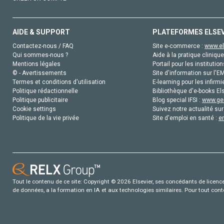
AIDE & SUPPORT
PLATEFORMES ELSE
Contactez-nous / FAQ
Site e-commerce :
www.el
Qui sommes-nous ?
Aide à la pratique clinique
Mentions légales
Portail pour les institution
© - Avertissements
Site d'information sur l'E
Termes et conditions d'utilisation
E-learning pour les infirmi
Politique rédactionnelle
Bibliothèque d'e-books Els
Politique publicitaire
Blog special IFSI :
www.gen
Cookie settings
Suivez notre actualité sur
Politique de la vie privée
Site d'emploi en santé :
e
Tout le contenu de ce site: Copyright © 2026 Elsevier, ses concédants de licence e
de données, a la formation en IA et aux technologies similaires. Pour tout con