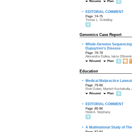
Résumé
Plan
·
EDITORIAL COMMENT
Page :74-75
Tomas L. Griebling
Genomics Case Report
·
Whole-Genome Sequencing I
Dupuytren's Disease
Page :76-78
Alexandra Dullea, Iakov Efimen
Résumé
Plan
Education
·
Medical Malpractice Lawsui
Page :79-86
Roei Golan, Manish Kuchakulla,
Résumé
Plan
·
EDITORIAL COMMENT
Page :85-86
Heidi A. Stephany
·
A Multinational Study of T
Page :87-94