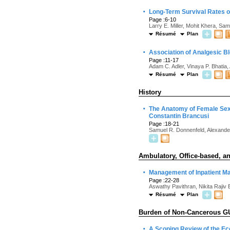
·
Long-Term Survival Rates o
Page :6-10
Larry E. Miller, Mohit Khera, Sam
Résumé
Plan
·
Association of Analgesic B
Page :11-17
Adam C. Adler, Vinaya P. Bhatia,
Résumé
Plan
History
·
The Anatomy of Female Sexu
Constantin Brancusi
Page :18-21
Samuel R. Donnenfeld, Alexander
Ambulatory, Office-based, an
·
Management of Inpatient Ma
Page :22-28
Aswathy Pavithran, Nikita Rajiv
Résumé
Plan
Burden of Non-Cancerous G
·
A Scoping Review of the E