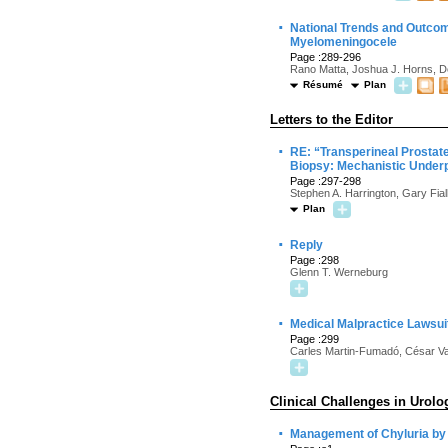
·
National Trends and Outcom
Myelomeningocele
Page :289-296
Rano Matta, Joshua J. Horns, De
Résumé
Plan
Letters to the Editor
·
RE: “Transperineal Prostat
Biopsy: Mechanistic Underpi
Page :297-298
Stephen A. Harrington, Gary Fia
Plan
·
Reply
Page :298
Glenn T. Werneburg
·
Medical Malpractice Lawsuit
Page :299
Carles Martin-Fumadó, César V
Clinical Challenges in Urolo
·
Management of Chyluria by 