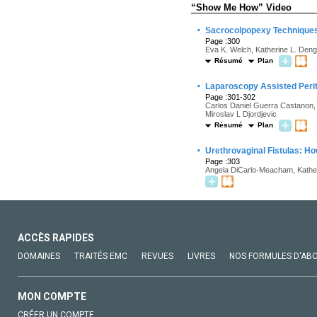
“Show Me How” Video
·
Sacrocolpopexy Techniques
Page :300
Eva K. Welch, Katherine L. Den
Résumé
Plan
·
Laparoscopy Assisted Peri
Page :301-302
Carlos Daniel Guerra Castanon, 
Miroslav L Djordjevic
Résumé
Plan
·
Urethrovaginal Fistulas: Ho
Page :303
Angela DiCarlo-Meacham, Kather
ACCÈS RAPIDES
DOMAINES
TRAITÉS EMC
REVUES
LIVRES
NOS FORMULES D'AB
MON COMPTE
CRÉER UN COMPTE