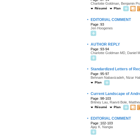
Charlotte Goldman, Benjamin Pra
Résumé
Plan
·
EDITORIAL COMMENT
Page :93
Jen Hoogenes
·
AUTHOR REPLY
Page :93-94
Charlotte Goldman MD, Daniel M
·
Standardized Letters of R
Page :95-97
Behnam Nabavizadeh, Nizar Hak
Plan
·
Current Landscape of Andro
Page :98-103
Britney Lau, Raevti Bole, Matth
Résumé
Plan
·
EDITORIAL COMMENT
Page :102-103
Ajay K. Nangia