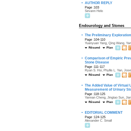
·
AUTHOR REPLY
Page :103
Sevann Helo
Endourology and Stones
·
The Preliminary Exploratio
Page :104-110
Yuanyuan Yang, Qing Wang, Yan
Résumé
Plan
·
Comparison of Empiric Pre
Stone Disease
Page :111-117
Ryan S. Hsi, Phyllis L. Yan, Jos
Résumé
Plan
·
The Added Value of Virtual
Measurement of Urinary St
Page :118-125
Yannan Cheng, Jingtao Sun, Jian
Résumé
Plan
·
EDITORIAL COMMENT
Page :124-125
Alexander C. Small