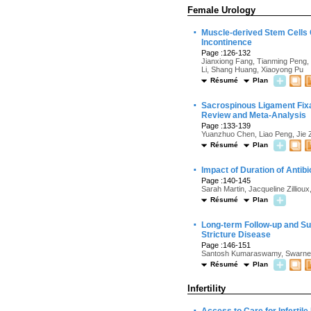
Female Urology
·
Muscle-derived Stem Cells 
Incontinence
Page :126-132
Jianxiong Fang, Tianming Peng,
Li, Shang Huang, Xiaoyong Pu
Résumé
Plan
·
Sacrospinous Ligament Fixa
Review and Meta-Analysis
Page :133-139
Yuanzhuo Chen, Liao Peng, Jie 
Résumé
Plan
·
Impact of Duration of Antibi
Page :140-145
Sarah Martin, Jacqueline Zillio
Résumé
Plan
·
Long-term Follow-up and Suc
Stricture Disease
Page :146-151
Santosh Kumaraswamy, Swarnen
Résumé
Plan
Infertility
·