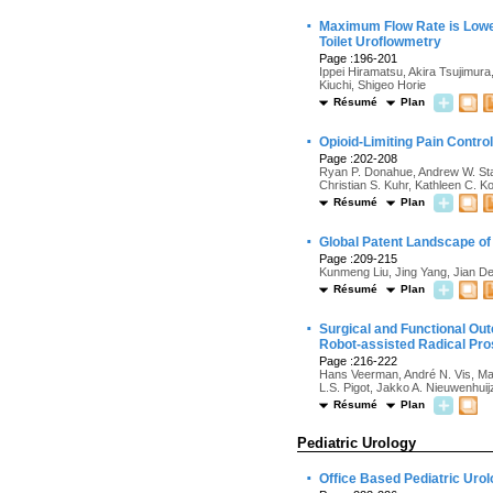
·
Maximum Flow Rate is Lowes
Toilet Uroflowmetry
Page :196-201
Ippei Hiramatsu, Akira Tsujimura
Kiuchi, Shigeo Horie
Résumé
Plan
·
Opioid-Limiting Pain Contro
Page :202-208
Ryan P. Donahue, Andrew W. Stam
Christian S. Kuhr, Kathleen C. 
Résumé
Plan
·
Global Patent Landscape of
Page :209-215
Kunmeng Liu, Jing Yang, Jian De
Résumé
Plan
·
Surgical and Functional Out
Robot-assisted Radical Pro
Page :216-222
Hans Veerman, André N. Vis, Mari
L.S. Pigot, Jakko A. Nieuwenhui
Résumé
Plan
Pediatric Urology
·
Office Based Pediatric Urol