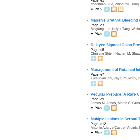
Page :e1
Yaochuan Guo, Zhihai Yu, Hong 
Plan
·
Massive Urethral Bleeding 
Page :e3
Bingfeng Luo, Keiyui Tang, Wei
Plan
·
Delayed Sigmoid Colon Erosi
Page :e5
Christine Shieh, Nathan M. Shaw
·
Management of Retained Int
Page :e7
Tijesunimi Oni, Priya Phulwani,
·
Peculiar Prepuce: A Rare 
Page :e9
James M. Jones, Martin S. Gros
Plan
·
Multiple Lesions in Scrotal 
Page :e12
Antonio Adarve Castro, Virginia 
Plan