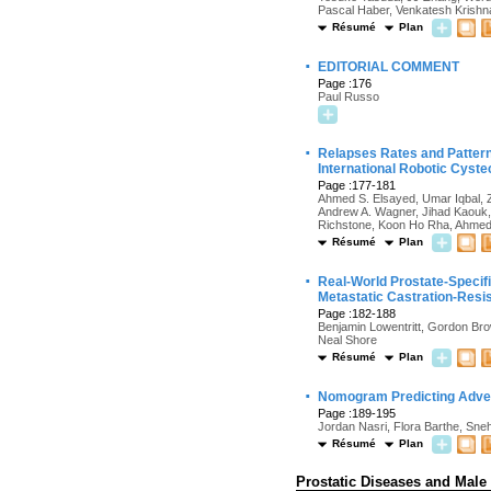
Pascal Haber, Venkatesh Krishn
Résumé
Plan
·
EDITORIAL COMMENT
Page :176
Paul Russo
·
Relapses Rates and Pattern
International Robotic Cyst
Page :177-181
Ahmed S. Elsayed, Umar Iqbal, Zh
Andrew A. Wagner, Jihad Kaouk,
Richstone, Koon Ho Rha, Ahmed
Résumé
Plan
·
Real-World Prostate-Specif
Metastatic Castration-Resi
Page :182-188
Benjamin Lowentritt, Gordon Brow
Neal Shore
Résumé
Plan
·
Nomogram Predicting Adver
Page :189-195
Jordan Nasri, Flora Barthe, Sneh
Résumé
Plan
Prostatic Diseases and Male