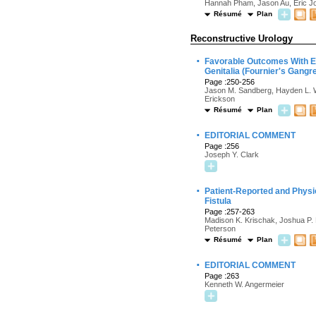
Hannah Pham, Jason Au, Eric J
Résumé
Plan
Reconstructive Urology
·
Favorable Outcomes With Ea
Genitalia (Fournier's Gang
Page :250-256
Jason M. Sandberg, Hayden L. Wa
Erickson
Résumé
Plan
·
EDITORIAL COMMENT
Page :256
Joseph Y. Clark
·
Patient-Reported and Physi
Fistula
Page :257-263
Madison K. Krischak, Joshua P. 
Peterson
Résumé
Plan
·
EDITORIAL COMMENT
Page :263
Kenneth W. Angermeier