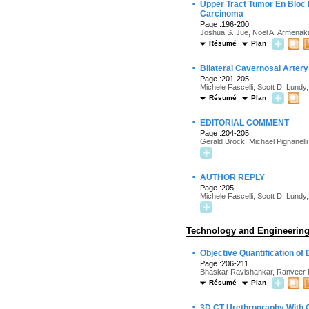
·
Upper Tract Tumor En Bloc 
Carcinoma
Page :196-200
Joshua S. Jue, Noel A. Armenak
Résumé
Plan
·
Bilateral Cavernosal Artery 
Page :201-205
Michele Fascelli, Scott D. Lundy
Résumé
Plan
·
EDITORIAL COMMENT
Page :204-205
Gerald Brock, Michael Pignanelli
·
AUTHOR REPLY
Page :205
Michele Fascelli, Scott D. Lundy
Technology and Engineerin
·
Objective Quantification o
Page :206-211
Bhaskar Ravishankar, Ranveer M.
Résumé
Plan
·
3D CT Urethrography With C