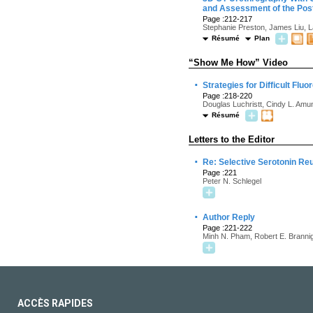
and Assessment of the Post
Page :212-217
Stephanie Preston, James Liu, L
Résumé
Plan
“Show Me How” Video
·
Strategies for Difficult F
Page :218-220
Douglas Luchristt, Cindy L. Am
Résumé
Letters to the Editor
·
Re: Selective Serotonin Re
Page :221
Peter N. Schlegel
·
Author Reply
Page :221-222
Minh N. Pham, Robert E. Branni
ACCÈS RAPIDES