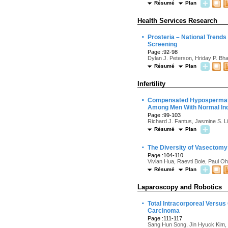
Résumé
Plan
Health Services Research
·
Prosteria – National Trend
Screening
Page :92-98
Dylan J. Peterson, Hriday P. Bh
Résumé
Plan
Infertility
·
Compensated Hypospermatog
Among Men With Normal In
Page :99-103
Richard J. Fantus, Jasmine S. L
Résumé
Plan
·
The Diversity of Vasectomy
Page :104-110
Vivian Hua, Raevti Bole, Paul Oh
Résumé
Plan
Laparoscopy and Robotics
·
Total Intracorporeal Versus
Carcinoma
Page :111-117
Sang Hun Song, Jin Hyuck Kim,