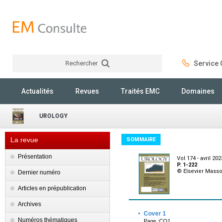
Rechercher
Service C
Rechercher
Actualités
Revues
Traités EMC
Domaines
UROLOGY
La revue
SOMMAIRE
Présentation
Vol 174 - avril 202
P. 1-222
© Elsevier Mass
Dernier numéro
Articles en prépublication
Archives
·
Cover 1
Numéros thématiques
Page :CO1