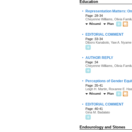
Education
·
Representation Matters: On
Page :28-34
Cheyenne Williams, Olivia Familus
Résumé
Plan
·
EDITORIAL COMMENT
Page :33-34
Diboro Kanabolo, Yaw A. Nyame
·
AUTHOR REPLY
Page :34
Cheyenne Williams, Olivia Familus
·
Perceptions of Gender Equi
Page :35-41
Leigh H. Martin, Roxanne E. Has
Résumé
Plan
·
EDITORIAL COMMENT
Page :40-41
Gina M. Badalato
Endourology and Stones