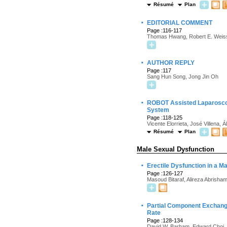
Résumé
Plan
·
EDITORIAL COMMENT
Page :116-117
Thomas Hwang, Robert E. Weis
·
AUTHOR REPLY
Page :117
Sang Hun Song, Jong Jin Oh
·
ROBOT Assisted Laparoscopi
System
Page :118-125
Vicente Elorrieta, José Villena,
Résumé
Plan
Male Sexual Dysfunction
·
Erectile Dysfunction in a M
Page :126-127
Masoud Bitaraf, Alireza Abrisham
·
Partial Component Exchange 
Rate
Page :128-134
David W. Barham, Edward Choi, 