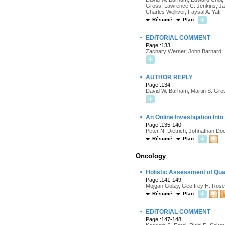
Gross, Lawrence C. Jenkins, Ja
Charles Welliver, Faysal A. Yafi
Résumé
Plan
·
EDITORIAL COMMENT
Page :133
Zachary Werner, John Barnard
·
AUTHOR REPLY
Page :134
David W. Barham, Martin S. Gros
·
An Online Investigation Int
Page :135-140
Peter N. Dietrich, Johnathan Doo
Résumé
Plan
Oncology
·
Holistic Assessment of Qual
Page :141-149
Mojgan Golzy, Geoffrey H. Rose
Résumé
Plan
·
EDITORIAL COMMENT
Page :147-148