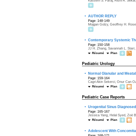
Kassem S. Faraj, Rishi R. Sekar,
·
AUTHOR REPLY
Page :148-149
Mojgan Golzy, Geoffrey H. Rose
·
Contemporary Systemic The
Page :150-158
JJ H. Zhang, Savannah L. Starr
Résumé
Plan
Pediatric Urology
·
Normal Glanular and Meata
Page :159-164
Cagri Akin Sekerci, Onur Can O
Résumé
Plan
Pediatric Case Reports
·
Urogenital Sinus Diagnosed
Page :165-167
Jessica Yang, Helal Syed, Zoë 
Résumé
Plan
·
Adolescent With Concomitan
Page :168-171