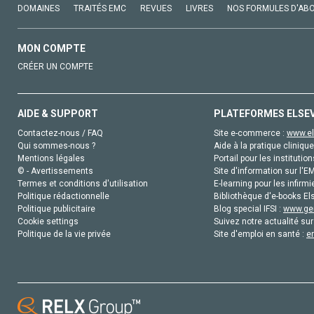
DOMAINES
TRAITÉS EMC
REVUES
LIVRES
NOS FORMULES D'AB
MON COMPTE
CRÉER UN COMPTE
AIDE & SUPPORT
PLATEFORMES ELSE
Contactez-nous / FAQ
Site e-commerce :
www.el
Qui sommes-nous ?
Aide à la pratique clinique
Mentions légales
Portail pour les institution
© - Avertissements
Site d'information sur l'E
Termes et conditions d'utilisation
E-learning pour les infirmi
Politique rédactionnelle
Bibliothèque d'e-books Els
Politique publicitaire
Blog special IFSI :
www.gen
Cookie settings
Suivez notre actualité sur
Politique de la vie privée
Site d'emploi en santé :
e