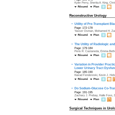
Kyler Perry, Sherita A. King, C
Résumé
Plan
Reconstructive Urology
·
Utility of Pre-Transplant Bl
Page :172-178
Yasser Osman, Mohamed H. Zahr
Résumé
Plan
·
The Utility of Radiologic a
Page :179-184
Peris R. Castaneda, Emma Bethel
Résumé
Plan
·
Variation in Provider Pract
Lower Urinary Tract Dysfun
Page :185-190
Kiarad Fendereski, Kevin J. He
Résumé
Plan
·
Do Sodium-Glucose Co-Transp
Page :191-195
Zachary J. Prebay, Halle Foss, 
Résumé
Plan
Surgical Techniques in Urol