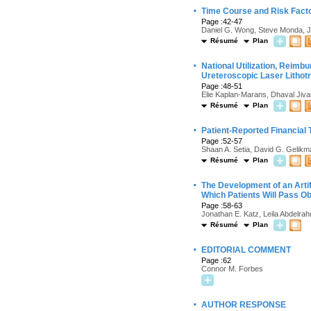
·
Time Course and Risk Facto
Page :42-47
Daniel G. Wong, Steve Monda, Joe
Résumé
Plan
·
National Utilization, Reim
Ureteroscopic Laser Lithot
Page :48-51
Elie Kaplan-Marans, Dhaval Jivan
Résumé
Plan
·
Patient-Reported Financial 
Page :52-57
Shaan A. Setia, David G. Gelik
Résumé
Plan
·
The Development of an Arti
Which Patients Will Pass Ob
Page :58-63
Jonathan E. Katz, Leila Abdelra
Résumé
Plan
·
EDITORIAL COMMENT
Page :62
Connor M. Forbes
·
AUTHOR RESPONSE