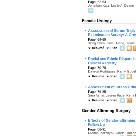
Page :62-63
Jonathan Katz, Leslie A. Deane
Female Urology
·
Association of Serum Trigly
Examination Survey: A Cro
Page :64-69
Xiting Chen, Jinfa Huang, Jiemei 
Résumé
Plan
·
Racial and Ethnic Dispariti
Clinical Registry
Page :70-78
Dayron Rodríguez, Ramy Goueli
Résumé
Plan
·
Assessment of Stress Urina
Page :79-85
Sara Ashai, Lauren Pace, Rena 
Résumé
Plan
Gender Affirming Surgery
·
Effects of Gender-affirmi
Follow Up
Page :86-91
Michael Zaliznyak, Marie Lauzo