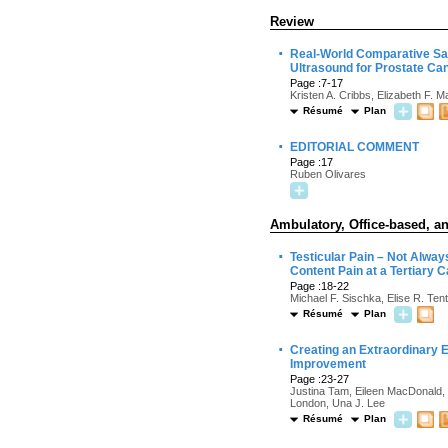
Review
·
Real-World Comparative Safe
Ultrasound for Prostate Ca
Page :7-17
Kristen A. Cribbs, Elizabeth F.
Résumé
Plan
·
EDITORIAL COMMENT
Page :17
Ruben Olivares
Ambulatory, Office-based, an
·
Testicular Pain – Not Alwa
Content Pain at a Tertiary 
Page :18-22
Michael F. Sischka, Elise R. Ten
Résumé
Plan
·
Creating an Extraordinary
Improvement
Page :23-27
Justina Tam, Eileen MacDonald, 
London, Una J. Lee
Résumé
Plan