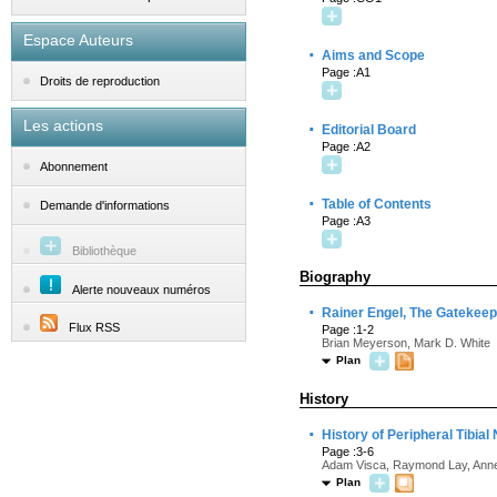
Espace Auteurs
·
Aims and Scope
Page :A1
Droits de reproduction
Les actions
·
Editorial Board
Page :A2
Abonnement
·
Table of Contents
Demande d'informations
Page :A3
Bibliothèque
Biography
Alerte nouveaux numéros
·
Rainer Engel, The Gatekeepe
Flux RSS
Page :1-2
Brian Meyerson, Mark D. White
Plan
History
·
History of Peripheral Tibial
Page :3-6
Adam Visca, Raymond Lay, Annet
Plan