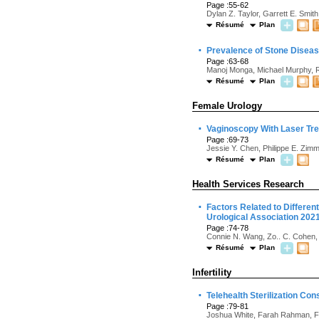
Page :55-62
Dylan Z. Taylor, Garrett E. Smith
Résumé
Plan
·
Prevalence of Stone Diseas
Page :63-68
Manoj Monga, Michael Murphy, R
Résumé
Plan
Female Urology
·
Vaginoscopy With Laser Tr
Page :69-73
Jessie Y. Chen, Philippe E. Zim
Résumé
Plan
Health Services Research
·
Factors Related to Differen
Urological Association 202
Page :74-78
Connie N. Wang, Zo.. C. Cohen,
Résumé
Plan
Infertility
·
Telehealth Sterilization Co
Page :79-81
Joshua White, Farah Rahman, Fr