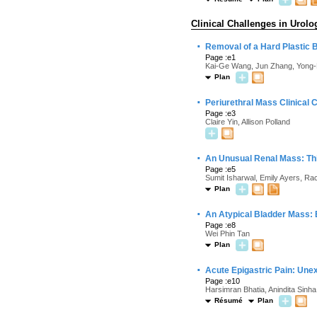
Clinical Challenges in Urolo
·
Removal of a Hard Plastic 
Page :e1
Kai-Ge Wang, Jun Zhang, Yong-H
Plan
·
Periurethral Mass Clinical
Page :e3
Claire Yin, Allison Polland
·
An Unusual Renal Mass: Th
Page :e5
Sumit Isharwal, Emily Ayers, Rac
Plan
·
An Atypical Bladder Mass:
Page :e8
Wei Phin Tan
Plan
·
Acute Epigastric Pain: Un
Page :e10
Harsimran Bhatia, Anindita Sinh
Résumé
Plan