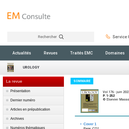
Rechercher
Service C
Rechercher
Actualités
Revues
Traités EMC
Domaines
UROLOGY
La revue
SOMMAIRE
Présentation
Vol 176 - juin 202
P. 1-252
© Elsevier Mass
Dernier numéro
Articles en prépublication
Archives
·
Cover 1
Numéros thématiques
Page :CO1