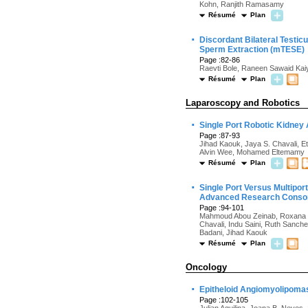
Kohn, Ranjith Ramasamy
Résumé
Plan
·
Discordant Bilateral Testic
Sperm Extraction (mTESE)
Page :82-86
Raevti Bole, Raneen Sawaid Kaiy
Résumé
Plan
Laparoscopy and Robotics
·
Single Port Robotic Kidney 
Page :87-93
Jihad Kaouk, Jaya S. Chavali, 
Alvin Wee, Mohamed Eltemamy
Résumé
Plan
·
Single Port Versus Multipor
Advanced Research Conso
Page :94-101
Mahmoud Abou Zeinab, Roxana Ra
Chavali, Indu Saini, Ruth Sanch
Badani, Jihad Kaouk
Résumé
Plan
Oncology
·
Epitheloid Angiomyolipoma
Page :102-105