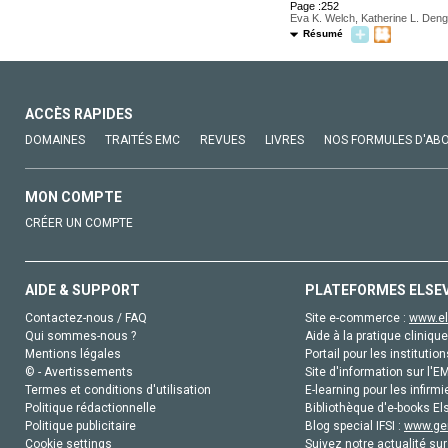
Page :252
Eva K. Welch, Katherine L. Deng
Résumé
ACCÈS RAPIDES
DOMAINES
TRAITÉS EMC
REVUES
LIVRES
NOS FORMULES D'AB
MON COMPTE
CRÉER UN COMPTE
AIDE & SUPPORT
PLATEFORMES ELSE
Contactez-nous / FAQ
Site e-commerce :
www.el
Qui sommes-nous ?
Aide à la pratique clinique
Mentions légales
Portail pour les institution
© - Avertissements
Site d'information sur l'E
Termes et conditions d'utilisation
E-learning pour les infirmi
Politique rédactionnelle
Bibliothèque d'e-books Els
Politique publicitaire
Blog special IFSI :
www.gen
Cookie settings
Suivez notre actualité sur