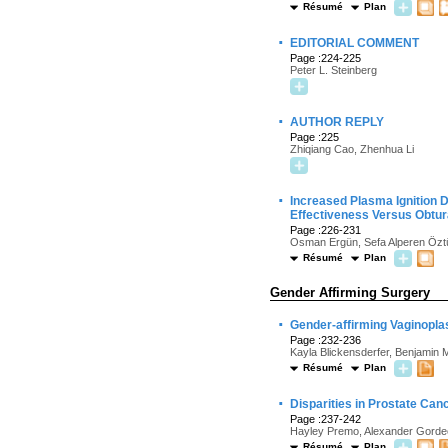
Résumé
Plan
·
EDITORIAL COMMENT
Page :224-225
Peter L. Steinberg
·
AUTHOR REPLY
Page :225
Zhiqiang Cao, Zhenhua Li
·
Increased Plasma Ignition 
Effectiveness Versus Obtur
Page :226-231
Osman Ergün, Sefa Alperen Öztü
Résumé
Plan
Gender Affirming Surgery
·
Gender-affirming Vaginoplas
Page :232-236
Kayla Blickensderfer, Benjamin
Résumé
Plan
·
Disparities in Prostate Ca
Page :237-242
Hayley Premo, Alexander Gordee
Résumé
Plan