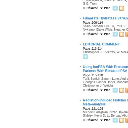
Julian Aquilina, Joana B. Neves
G.B. Tran
Résumé
Plan
·
Fumarate Hydratase Varian
Page :106-114
Shirin Zavoshi, Eric Lu, Paul C.
Nykamp, Blake Wilde, Heather C
Résumé
Plan
·
EDITORIAL COMMENT
Page :113-114
Christopher J. Ricketts, W. Mar
·
Using IsoPSA With Prostate
Patients With Elevated PSA
Page :115-120
Tarik Benidir, Zaeem Lone, Andr
Georges-Pascal Haber, Mohamed 
Christopher J. Weight
Résumé
Plan
·
Radiation-induced Fistulas 
Meta-analysis
Page :121-126
Michael Sadighian, Nizar Hakam,
Shibley, Kevin D. Li, Behzad Ab
Résumé
Plan