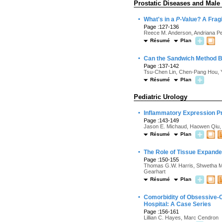
Prostatic Diseases and Male
·
What's in a
P
-Value? A Frag
Page :127-136
Reece M. Anderson, Andriana Pe
Résumé
Plan
·
Can the Sandwich Method Be
Page :137-142
Tsu-Chen Lin, Chen-Pang Hou, Y
Résumé
Plan
Pediatric Urology
·
Inflammatory Expression Pr
Page :143-149
Jason E. Michaud, Haowen Qiu, 
Résumé
Plan
·
The Role of Tissue Expande
Page :150-155
Thomas G.W. Harris, Shwetha Mud
Gearhart
Résumé
Plan
·
Comorbidity of Obsessive-C
Hospital: A Case Series
Page :156-161
Lillian C. Hayes, Marc Cendron