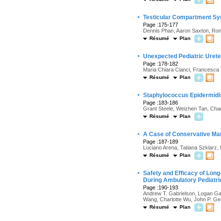
·
Testicular Compartment Syn
Page :175-177
Dennis Phan, Aaron Saxton, Rona
Résumé
Plan
·
Unexpected Pediatric Urete
Page :178-182
Maria Chiara Cianci, Francesca 
Résumé
Plan
·
Staphylococcus Epidermidis
Page :183-186
Grant Steele, Weizhen Tan, Chad
Résumé
Plan
·
A Case of Conservative Man
Page :187-189
Luciano Arena, Tatiana Szklarz,
Résumé
Plan
·
Safety and Efficacy of Lon
During Ambulatory Pediatri
Page :190-193
Andrew T. Gabrielson, Logan Gala
Wang, Charlotte Wu, John P. Gea
Résumé
Plan