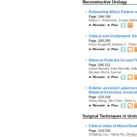
Reconstructive Urology
·
Delineating Which Patient-
Page :194-199
Elaine J. Redmond, Jordan Bekk
Résumé
Plan
·
Clinical and Urodynamic Dete
Page :200-205
Kevin Krughoff, Andrew C. Pete
Résumé
Plan
·
Bilateral Pedicled Scrotal F
Page :206-212
Lionel Mendel, Paul Neuville, Kill
Nicolas Morel-Journel
Résumé
Plan
·
Robotic-assisted Laparoscop
Bilateral Extensive Ureteral
Page :213-218
Xiang Wang, Silu Chen, Xinfei L
Résumé
Plan
Surgical Techniques in Urol
·
Clinical Value of Mixed Rea
Page :219-225
Zhiqiang Cao, Yiping Xiu, Dongy