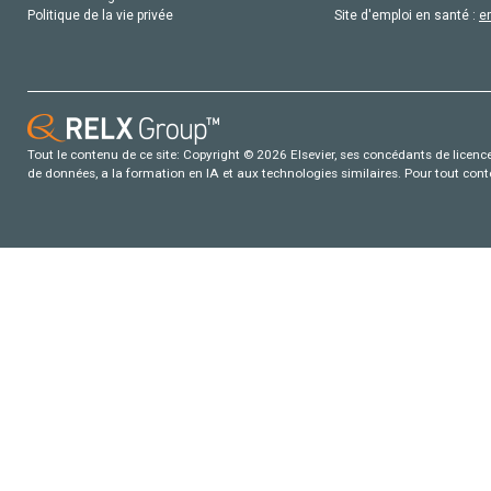
Politique de la vie privée
Site d'emploi en santé :
e
Tout le contenu de ce site: Copyright © 2026 Elsevier, ses concédants de licence e
de données, a la formation en IA et aux technologies similaires. Pour tout con