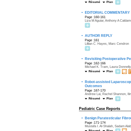
Résumé
Plan
·
EDITORIAL COMMENTARY
Page :160-161
Liza M Aguiar, Anthony A Calda
·
AUTHOR REPLY
Page :161
Lillian C. Hayes, Marc Cendron
·
Revisiting Postoperative Pe
Page :162-166
Michael K. Tram, Laura Donnelly
Résumé
Plan
·
Robot-assisted Laparoscopic
Outcomes
Page :167-170
Andrew Lai, Rachel Shannon, Ili
Résumé
Plan
Pediatric Case Reports
·
Benign Paratesticular Fibr
Page :171-174
Mustafa I. Al-Shalah, Sadam Ala
Résumé
Plan