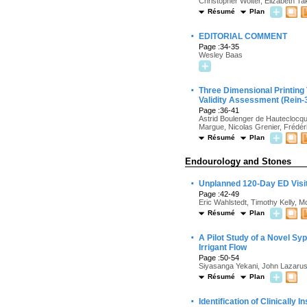
Christopher Wolter, Elizabeth T
Résumé
Plan
·
EDITORIAL COMMENT
Page :34-35
Wesley Baas
·
Three Dimensional Printing
Validity Assessment (Rein
Page :36-41
Astrid Boulenger de Hauteclocqu
Margue, Nicolas Grenier, Frédér
Résumé
Plan
Endourology and Stones
·
Unplanned 120-Day ED Visi
Page :42-49
Eric Wahlstedt, Timothy Kelly, M
Résumé
Plan
·
A Pilot Study of a Novel S
Irrigant Flow
Page :50-54
Siyasanga Yekani, John Lazarus
Résumé
Plan
·
Identification of Clinically 