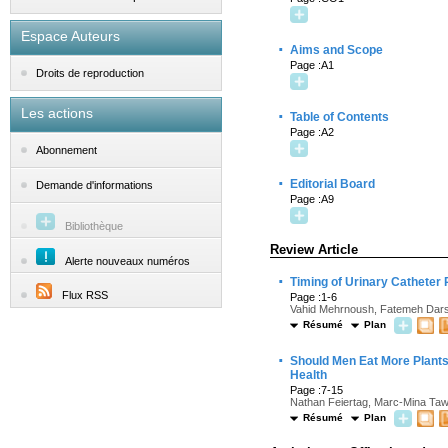
Espace Auteurs
·
Aims and Scope
Page :A1
Droits de reproduction
Les actions
·
Table of Contents
Page :A2
Abonnement
·
Editorial Board
Demande d'informations
Page :A9
Bibliothèque
Review Article
Alerte nouveaux numéros
·
Timing of Urinary Catheter
Flux RSS
Page :1-6
Vahid Mehrnoush, Fatemeh Dars
Résumé
Plan
·
Should Men Eat More Plants?
Health
Page :7-15
Nathan Feiertag, Marc-Mina Tawfi
Résumé
Plan