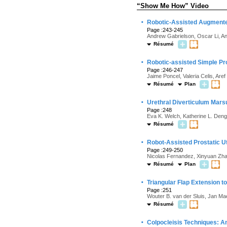
“Show Me How” Video
·
Robotic-Assisted Augmente
Page :243-245
Andrew Gabrielson, Oscar Li, 
Résumé
·
Robotic-assisted Simple Pro
Page :246-247
Jaime Poncel, Valeria Celis, Are
Résumé
Plan
·
Urethral Diverticulum Mars
Page :248
Eva K. Welch, Katherine L. Dengl
Résumé
·
Robot-Assisted Prostatic Ut
Page :249-250
Nicolas Fernandez, Xinyuan Zh
Résumé
Plan
·
Triangular Flap Extension t
Page :251
Wouter B. van der Sluis, Jan M
Résumé
·
Colpocleisis Techniques: A