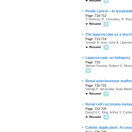
Résumé
·
Penile cancer—Is lymphade
Page :710-712
V Srinivas, R. Choudary, R. Rav
Résumé
·
The laparoscope as a teachi
Page :713-714
Joseph K. Izes, John A. Libertin
Résumé
·
Laparoscopic orchidopexy
Page :715
Steven Docimo, Robert G. Moore
·
Renal arteriovenous malfor
Page :716-721
Sandip P. Vasavada, Sean Manio
Résumé
·
Renal cell carcinoma metast
Page :722-725
David H.C. King, Arthur S. Cente
Résumé
·
Colonic duplication: An unu