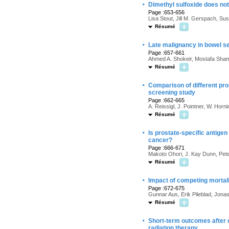
·
Dimethyl sulfoxide does not t
Page :653-656
Lisa Stout, Jill M. Gerspach, S
Résumé
·
Late malignancy in bowel s
Page :657-661
Ahmed A. Shokeir, Mostafa Sh
Résumé
·
Comparison of different pros
screening study
Page :662-665
A. Reissigl, J. Pointner, W. Hor
Résumé
·
Is prostate-specific antigen
cancer?
Page :666-671
Makoto Ohori, J. Kay Dunn, Pete
Résumé
·
Impact of competing mortali
Page :672-675
Gunnar Aus, Erik Pileblad, Jon
Résumé
·
Short-term outcomes after c
radiation therapy