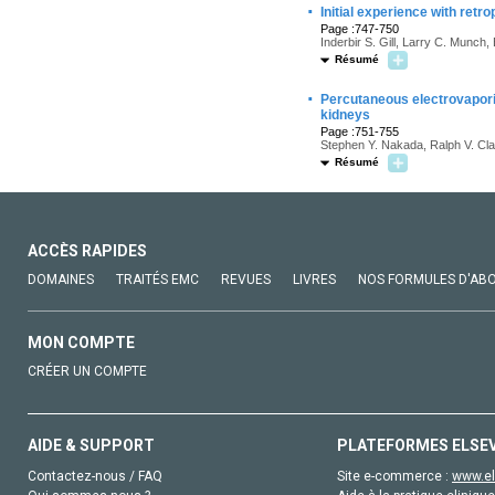
·
Initial experience with ret
Page :747-750
Inderbir S. Gill, Larry C. Munch
Résumé
·
Percutaneous electrovaporiza
kidneys
Page :751-755
Stephen Y. Nakada, Ralph V. C
Résumé
ACCÈS RAPIDES
DOMAINES
TRAITÉS EMC
REVUES
LIVRES
NOS FORMULES D'AB
MON COMPTE
CRÉER UN COMPTE
AIDE & SUPPORT
PLATEFORMES ELSE
Contactez-nous / FAQ
Site e-commerce :
www.el