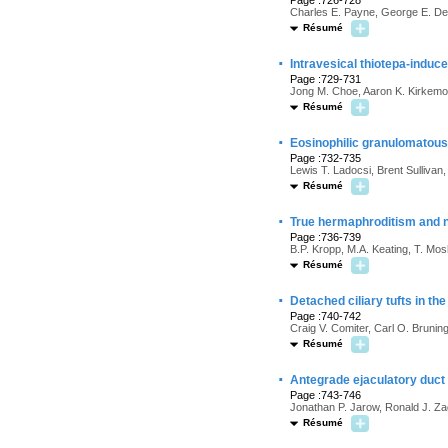
Page :726-728
Charles E. Payne, George E. Des
Résumé
·
Intravesical thiotepa-induce
Page :729-731
Jong M. Choe, Aaron K. Kirkemo, 
Résumé
·
Eosinophilic granulomatous c
Page :732-735
Lewis T. Ladocsi, Brent Sulliva
Résumé
·
True hermaphroditism and n
Page :736-739
B.P. Kropp, M.A. Keating, T. Mo
Résumé
·
Detached ciliary tufts in th
Page :740-742
Craig V. Comiter, Carl O. Bruni
Résumé
·
Antegrade ejaculatory duct 
Page :743-746
Jonathan P. Jarow, Ronald J. Za
Résumé