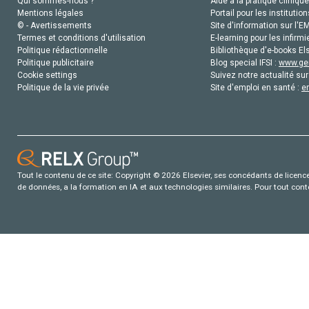
Qui sommes-nous ?
Aide à la pratique clinique
Mentions légales
Portail pour les institution
© - Avertissements
Site d'information sur l'E
Termes et conditions d'utilisation
E-learning pour les infirmi
Politique rédactionnelle
Bibliothèque d'e-books Els
Politique publicitaire
Blog special IFSI :
www.gen
Cookie settings
Suivez notre actualité sur
Politique de la vie privée
Site d'emploi en santé :
e
Tout le contenu de ce site: Copyright © 2026 Elsevier, ses concédants de licence e
de données, a la formation en IA et aux technologies similaires. Pour tout con