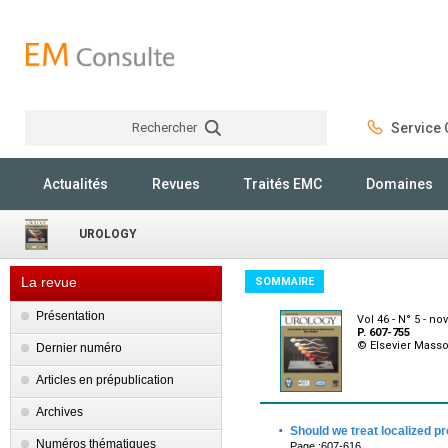
Rechercher
Service C
Rechercher
Actualités
Revues
Traités EMC
Domaines
UROLOGY
La revue
SOMMAIRE
Présentation
Vol 46 - N° 5 - n
P. 607-755
© Elsevier Mass
Dernier numéro
Articles en prépublication
Archives
·
Should we treat localized p
Numéros thématiques
Page :607-616