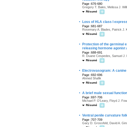
Page :676-680
Gregory T. Bales, Melissa J. Wil
Résumé
·
Loss of HLA class I express
Page :681-687
Rosemary A. Blades, Patrick J. K
Résumé
·
Protection of the germinal e
releasing hormone agonist 
Page :688-691
R. Duane Cespedes, Samuel J.
Résumé
·
Electrovasogram: A canine s
Page :692-696
Ahmed Shafik
Résumé
·
A brief male sexual function
Page :697-706
Michael P. O'Leary, Floyd J. Fow
Résumé
·
Ventral penile curvature fol
Page :707-709
Gary D. Grossfeld, David A. Gin