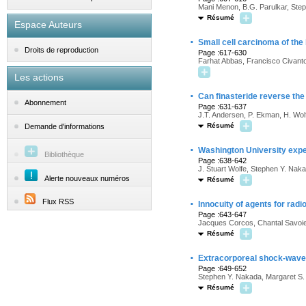
Mani Menon, B.G. Parulkar, Ste
Résumé
Espace Auteurs
·
Small cell carcinoma of the
Droits de reproduction
Page :617-630
Farhat Abbas, Francisco Civant
Les actions
·
Can finasteride reverse the
Abonnement
Page :631-637
J.T. Andersen, P. Ekman, H. Wol
Résumé
Demande d'informations
·
Washington University exper
Bibliothèque
Page :638-642
J. Stuart Wolfe, Stephen Y. Nak
Alerte nouveaux numéros
Résumé
·
Flux RSS
Innocuity of agents for rad
Page :643-647
Jacques Corcos, Chantal Savoi
Résumé
·
Extracorporeal shock-wave l
Page :649-652
Stephen Y. Nakada, Margaret S. 
Résumé