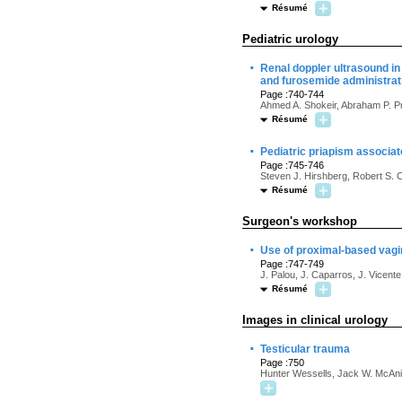
Résumé
Pediatric urology
·
Renal doppler ultrasound in 
and furosemide administrat
Page :740-744
Ahmed A. Shokeir, Abraham P. 
Résumé
·
Pediatric priapism associa
Page :745-746
Steven J. Hirshberg, Robert S. C
Résumé
Surgeon's workshop
·
Use of proximal-based vagina
Page :747-749
J. Palou, J. Caparros, J. Vicente
Résumé
Images in clinical urology
·
Testicular trauma
Page :750
Hunter Wessells, Jack W. McAn