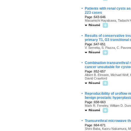
·
Patients with renal cysts as
223 cases
Page :643-646
Masamichi Hayakawa, Tadashi Ha
Résumé
·
Results of conservative tre
primary T1, G3 transitional 
Page :647-651
V. Serretta, S. Piazza, C. Pavo
Résumé
·
Combination transurethral r
cancer unsuitable for cyste
Page :652-657
Albert B. Einstein, Michael Wolf
David Crawford
Résumé
·
Reproducibility of uroflow 
benign prostatic hyperplasi
Page :658-663
Mark R. Feneley, William D. Dun
Résumé
·
Transurethral microwave th
Page :664-671
Shiro Baba, Kaoru Nakamura, M