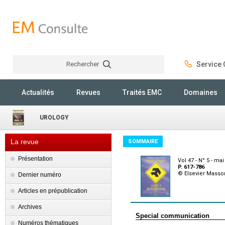
Rechercher
Service C
Rechercher
Actualités
Revues
Traités EMC
Domaines
UROLOGY
La revue
SOMMAIRE
Présentation
Vol 47 - N° 5 - ma
P. 617-786
© Elsevier Masso
Dernier numéro
Articles en prépublication
Archives
Special communication
Numéros thématiques