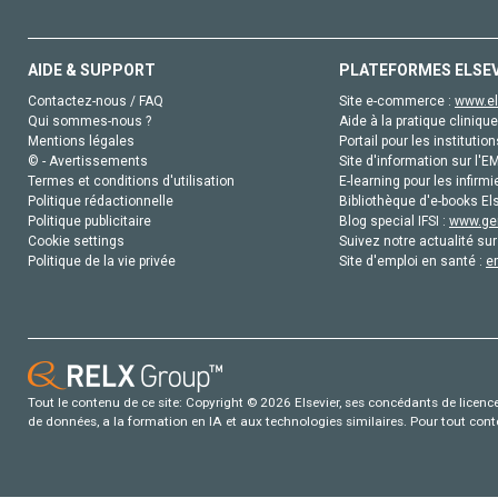
AIDE & SUPPORT
PLATEFORMES ELSE
Contactez-nous / FAQ
Site e-commerce :
www.el
Qui sommes-nous ?
Aide à la pratique clinique
Mentions légales
Portail pour les institution
© - Avertissements
Site d'information sur l'E
Termes et conditions d'utilisation
E-learning pour les infirmi
Politique rédactionnelle
Bibliothèque d'e-books Els
Politique publicitaire
Blog special IFSI :
www.gen
Cookie settings
Suivez notre actualité sur
Politique de la vie privée
Site d'emploi en santé :
e
Tout le contenu de ce site: Copyright © 2026 Elsevier, ses concédants de licence e
de données, a la formation en IA et aux technologies similaires. Pour tout con