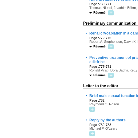
Page :769-771
Thomas Niesel, Joachim Böhm, R
Résumé
Preliminary communication
·
Renal cryoablation in a can
Page :772-776
Robert A. Stephenson, Dawn K. 
Résumé
·
Preventive treatment of pria
etilefrine
Page :777-781
Ronald Virag, Dora Bachir, Ketty
Résumé
Letter to the editor
·
Brief male sexual function 
Page :782
Raymond C. Rosen
·
Reply by the authors
Page :782-783
Michael P. O'Leary