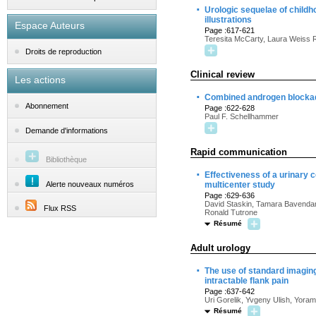
·
Urologic sequelae of childh
illustrations
Espace Auteurs
Page :617-621
Teresita McCarty, Laura Weiss 
Droits de reproduction
Clinical review
Les actions
·
Combined androgen blockade
Abonnement
Page :622-628
Paul F. Schellhammer
Demande d'informations
Rapid communication
Bibliothèque
·
Effectiveness of a urinary c
Alerte nouveaux numéros
multicenter study
Page :629-636
David Staskin, Tamara Bavendam,
Flux RSS
Ronald Tutrone
Résumé
Adult urology
·
The use of standard imaging 
intractable flank pain
Page :637-642
Uri Gorelik, Yvgeny Ulish, Yoram
Résumé