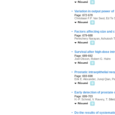
Résumé
·
Variation in output power o
Page :672-678
Christiaan F.P. Van Swol, Ed Te
Résumé
·
Factors affecting size and c
Page :679-688
Perinchery Narayan, Ashutosh T
Résumé
·
Survival after high-dose int
Page :689-692
Joel Olsson, Robert G. Hahn
Résumé
·
Prostatic intraepithelial ne
Page :693-698
Erik E. Alexander, Junqi Qian, P
Résumé
·
Early detection of prostate
Page :699-703
H.-P. Schmid, V. Ravery, T. Bil
Résumé
·
Do the results of systemati