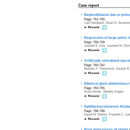
Case report
·
Nephrolithiasis due to prim
Page :751-755
Carl Hardwick, Dean G. Assimo
Résumé
·
Regression of large pelvic
Page :756-759
Joseph K. Izes, Leonard N. Zinm
Résumé
·
Artificially stimulated ejacu
Page :760-762
Murphy F. Townsend, Joseph R. R
Résumé
·
Bilateral giant abdominoscr
Page :763-765
Scott Serels, Stanley Kogan
Résumé
·
Epididymocutaneous fistula
Page :766-768
David M. Weiner, Franklin C. Lo
Résumé
·
Rare metastases of signet r