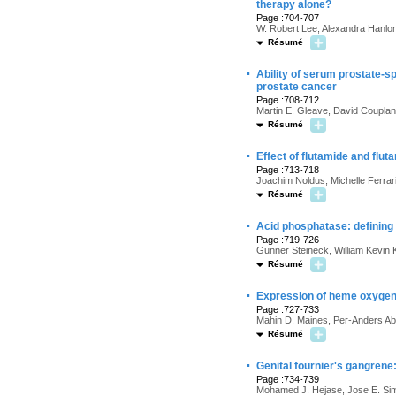
therapy alone?
Page :704-707
W. Robert Lee, Alexandra Hanlo
Résumé
·
Ability of serum prostate-s
prostate cancer
Page :708-712
Martin E. Gleave, David Couplan
Résumé
·
Effect of flutamide and flut
Page :713-718
Joachim Noldus, Michelle Ferra
Résumé
·
Acid phosphatase: defining
Page :719-726
Gunner Steineck, William Kevin 
Résumé
·
Expression of heme oxygena
Page :727-733
Mahin D. Maines, Per-Anders 
Résumé
·
Genital fournier's gangrene
Page :734-739
Mohamed J. Hejase, Jose E. Simo