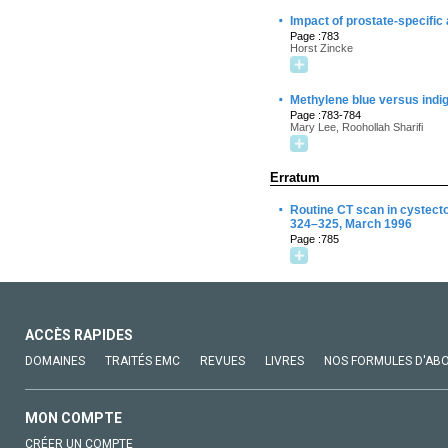
·
Impact of prostate-specific
Page :783
Horst Zincke
·
Methylene blue versus indi
Page :783-784
Mary Lee, Roohollah Sharifi
Erratum
·
Routine CT scan in cystect
324–325, March 1996
Page :785
ACCÈS RAPIDES
DOMAINES
TRAITÉS EMC
REVUES
LIVRES
NOS FORMULES D'AB
MON COMPTE
CRÉER UN COMPTE