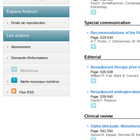
Paul F. Schellhammer, Combinati
Kolvenbag
Espace Auteurs
Special communication
Droits de reproduction
·
Recommendations of the Fi
Les actions
Page :519-534
A.T. Porter, J. Zimmerman, M. R
Abonnement
Editorial
Demande d'informations
·
Neoadjuvant therapy prior t
Bibliothèque
Page :535-538
William R. Fair, Mark B. Garnick
Alerte nouveaux numéros
·
Neoadjuvant androgen-depri
Flux RSS
Page :539-540
David F. Paulson
Clinical review
·
Alpha-blockade: Monotherap
Page :541-550
Steven A. Kaplan, Norman M. Ka