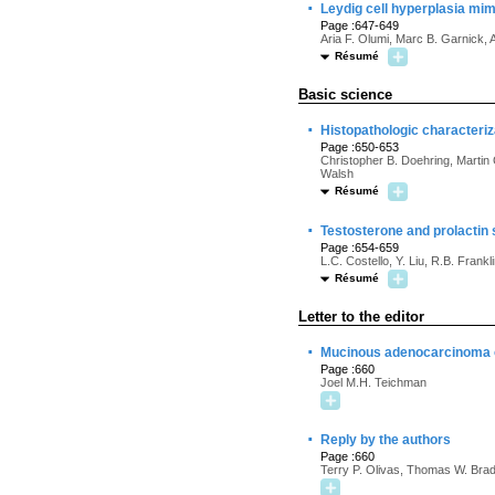
·
Leydig cell hyperplasia mi
Page :647-649
Aria F. Olumi, Marc B. Garnick,
Résumé
Basic science
·
Histopathologic characteriz
Page :650-653
Christopher B. Doehring, Martin 
Walsh
Résumé
·
Testosterone and prolactin s
Page :654-659
L.C. Costello, Y. Liu, R.B. Frankl
Résumé
Letter to the editor
·
Mucinous adenocarcinoma of 
Page :660
Joel M.H. Teichman
·
Reply by the authors
Page :660
Terry P. Olivas, Thomas W. Bra