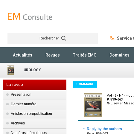
Rechercher
Service C
Rechercher
Actualités
Revues
Traités EMC
Domaines
UROLOGY
La revue
SOMMAIRE
Présentation
Vol 48 - N° 4 - oc
P. 519-663
© Elsevier Mass
Dernier numéro
Articles en prépublication
Archives
·
Reply by the authors
Numéros thématiques
Page :662-663