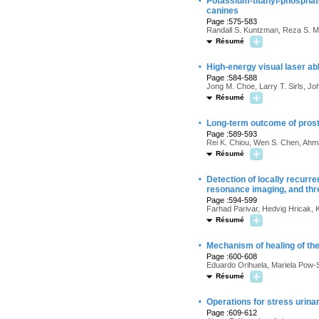
·
Potassium-titanyl-phosphate
canines
Page :575-583
Randall S. Kuntzman, Reza S. Ma
Résumé
·
High-energy visual laser abl
Page :584-588
Jong M. Choe, Larry T. Sirls, Jo
Résumé
·
Long-term outcome of prosta
Page :589-593
Rei K. Chiou, Wen S. Chen, Ahma
Résumé
·
Detection of locally recurr
resonance imaging, and th
Page :594-599
Farhad Parivar, Hedvig Hricak, 
Résumé
·
Mechanism of healing of the
Page :600-608
Eduardo Orihuela, Mariela Pow-
Résumé
·
Operations for stress urina
Page :609-612