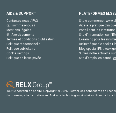
AIDE & SUPPORT
PLATEFORMES ELSE
Contactez-nous / FAQ
Site e-commerce :
www.el
Qui sommes-nous ?
Aide à la pratique clinique
Mentions légales
Portail pour les institution
© - Avertissements
Site d'information sur l'E
Termes et conditions d'utilisation
E-learning pour les infirmi
Politique rédactionnelle
Bibliothèque d'e-books Els
Politique publicitaire
Blog special IFSI :
www.gen
Cookie settings
Suivez notre actualité sur
Politique de la vie privée
Site d'emploi en santé :
e
Tout le contenu de ce site: Copyright © 2026 Elsevier, ses concédants de licence e
de données, a la formation en IA et aux technologies similaires. Pour tout con