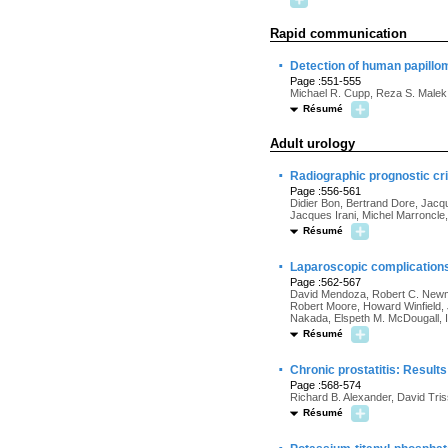
Rapid communication
·
Detection of human papillo
Page :551-555
Michael R. Cupp, Reza S. Malek,
Résumé
Adult urology
·
Radiographic prognostic cri
Page :556-561
Didier Bon, Bertrand Dore, Jacqu
Jacques Irani, Michel Marroncle
Résumé
·
Laparoscopic complications 
Page :562-567
David Mendoza, Robert C. Newm
Robert Moore, Howard Winfield,
Nakada, Elspeth M. McDougall, I.
Résumé
·
Chronic prostatitis: Results
Page :568-574
Richard B. Alexander, David Tris
Résumé