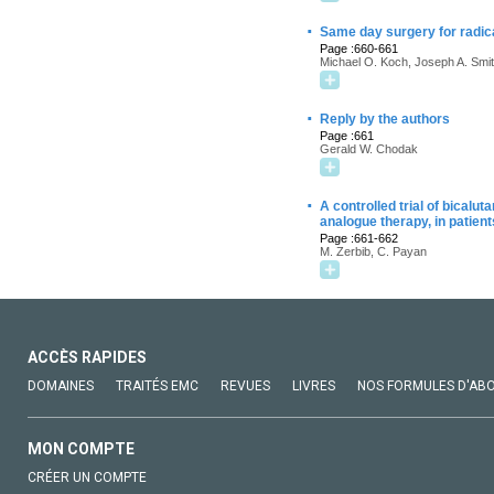
·
Same day surgery for radical
Page :660-661
Michael O. Koch, Joseph A. Smi
·
Reply by the authors
Page :661
Gerald W. Chodak
·
A controlled trial of bical
analogue therapy, in patien
Page :661-662
M. Zerbib, C. Payan
ACCÈS RAPIDES
DOMAINES
TRAITÉS EMC
REVUES
LIVRES
NOS FORMULES D'AB
MON COMPTE
CRÉER UN COMPTE