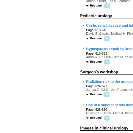
Abner P. Korn, Lee A. Learman
Résumé
Pediatric urology
·
Cystic renal disease and tu
Page :613-615
David B. Glazier, Michael H. Fl
Résumé
·
Hypospadias repair by laser 
Page :616-623
Andrew J. Kirsch, Glen M. de Vr
Résumé
Surgeon's workshop
·
Radiation risk to the urolo
Page :624-627
James G. Giblin, Jon Rubenstein
Résumé
·
Use of a subcutaneous tunne
Page :628-630
Duncan D. Harris, Marc A. Beagh
Résumé
Images in clinical urology