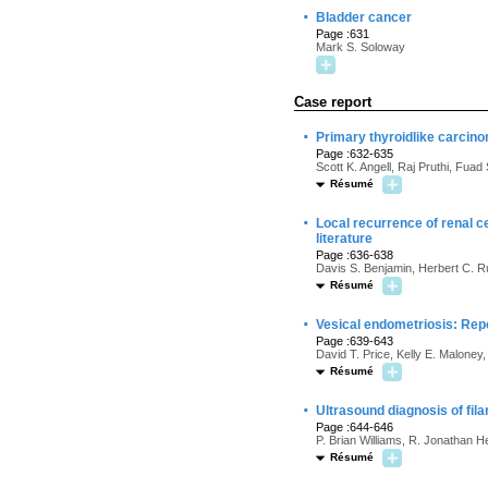
·
Bladder cancer
Page :631
Mark S. Soloway
Case report
·
Primary thyroidlike carcino
Page :632-635
Scott K. Angell, Raj Pruthi, Fuad
Résumé
·
Local recurrence of renal c
literature
Page :636-638
Davis S. Benjamin, Herbert C. R
Résumé
·
Vesical endometriosis: Repo
Page :639-643
David T. Price, Kelly E. Maloney
Résumé
·
Ultrasound diagnosis of fila
Page :644-646
P. Brian Williams, R. Jonathan H
Résumé