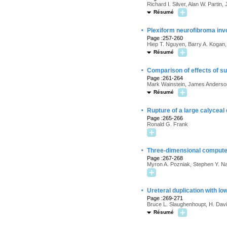
Richard I. Silver, Alan W. Partin
Résumé
·
Plexiform neurofibroma invol
Page :257-260
Hiep T. Nguyen, Barry A. Kogan
Résumé
·
Comparison of effects of su
Page :261-264
Mark Wainstein, James Anderson
Résumé
·
Rupture of a large calyceal
Page :265-266
Ronald G. Frank
·
Three-dimensional computed
Page :267-268
Myron A. Pozniak, Stephen Y. N
·
Ureteral duplication with lo
Page :269-271
Bruce L. Slaughenhoupt, H. Davi
Résumé