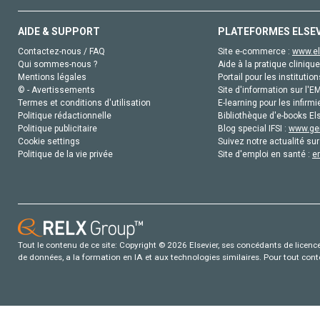
AIDE & SUPPORT
PLATEFORMES ELSE
Contactez-nous / FAQ
Site e-commerce :
www.el
Qui sommes-nous ?
Aide à la pratique clinique
Mentions légales
Portail pour les institution
© - Avertissements
Site d'information sur l'E
Termes et conditions d'utilisation
E-learning pour les infirmi
Politique rédactionnelle
Bibliothèque d'e-books Els
Politique publicitaire
Blog special IFSI :
www.gen
Cookie settings
Suivez notre actualité sur
Politique de la vie privée
Site d'emploi en santé :
e
Tout le contenu de ce site: Copyright © 2026 Elsevier, ses concédants de licence e
de données, a la formation en IA et aux technologies similaires. Pour tout con