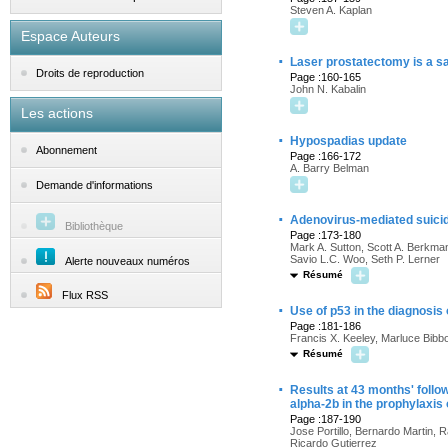
Steven A. Kaplan
Espace Auteurs
·
Laser prostatectomy is a saf
Droits de reproduction
Page :160-165
John N. Kabalin
Les actions
·
Hypospadias update
Abonnement
Page :166-172
A. Barry Belman
Demande d'informations
·
Adenovirus-mediated suicid
Bibliothèque
Page :173-180
Mark A. Sutton, Scott A. Berkm
Savio L.C. Woo, Seth P. Lerner
Alerte nouveaux numéros
Résumé
Flux RSS
·
Use of p53 in the diagnosis 
Page :181-186
Francis X. Keeley, Marluce Bibb
Résumé
·
Results at 43 months' follow
alpha-2b in the prophylaxis 
Page :187-190
Jose Portillo, Bernardo Martin, 
Ricardo Gutierrez