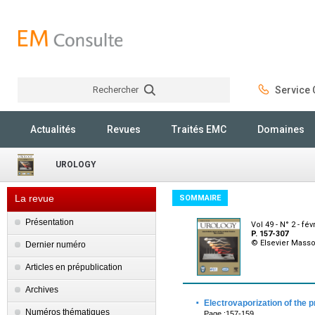
Rechercher
Service C
Rechercher
Actualités
Revues
Traités EMC
Domaines
UROLOGY
La revue
SOMMAIRE
Présentation
Vol 49 - N° 2 - fév
P. 157-307
© Elsevier Mass
Dernier numéro
Articles en prépublication
Archives
·
Electrovaporization of the 
Numéros thématiques
Page :157-159