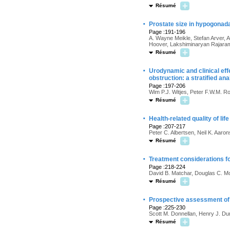
Résumé
·
Prostate size in hypogonad
Page :191-196
A. Wayne Meikle, Stefan Arver, 
Hoover, Lakshiminaryan Rajara
Résumé
·
Urodynamic and clinical eff
obstruction: a stratified ana
Page :197-206
Wim P.J. Witjes, Peter F.W.M. Ro
Résumé
·
Health-related quality of li
Page :207-217
Peter C. Albertsen, Neil K. Aaron
Résumé
·
Treatment considerations fo
Page :218-224
David B. Matchar, Douglas C. Mc
Résumé
·
Prospective assessment of i
Page :225-230
Scott M. Donnellan, Henry J. Du
Résumé