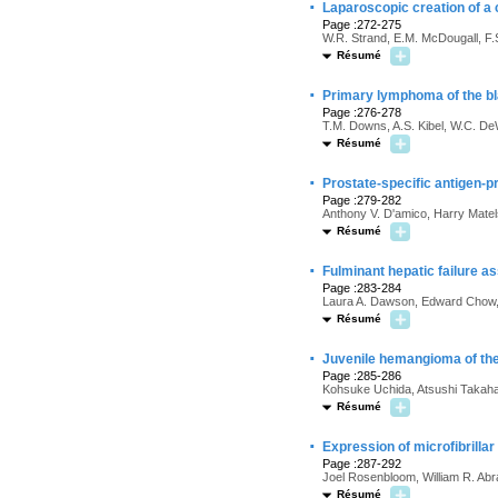
·
Laparoscopic creation of a
Page :272-275
W.R. Strand, E.M. McDougall, F.S
Résumé
·
Primary lymphoma of the b
Page :276-278
T.M. Downs, A.S. Kibel, W.C. De
Résumé
·
Prostate-specific antigen-p
Page :279-282
Anthony V. D'amico, Harry Matel
Résumé
·
Fulminant hepatic failure a
Page :283-284
Laura A. Dawson, Edward Chow,
Résumé
·
Juvenile hemangioma of the 
Page :285-286
Kohsuke Uchida, Atsushi Takahas
Résumé
·
Expression of microfibrilla
Page :287-292
Joel Rosenbloom, William R. A
Résumé