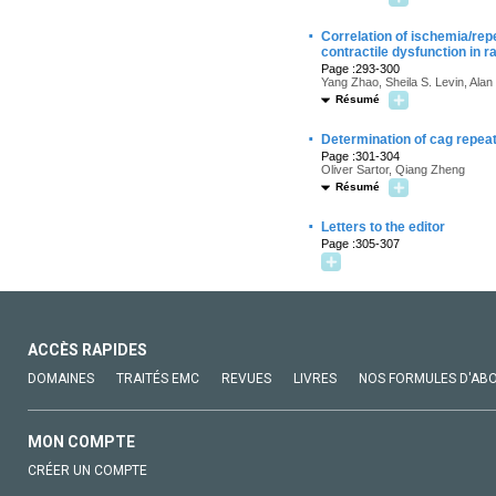
·
Correlation of ischemia/repe
contractile dysfunction in r
Page :293-300
Yang Zhao, Sheila S. Levin, Alan
Résumé
·
Determination of cag repeat
Page :301-304
Oliver Sartor, Qiang Zheng
Résumé
·
Letters to the editor
Page :305-307
ACCÈS RAPIDES
DOMAINES
TRAITÉS EMC
REVUES
LIVRES
NOS FORMULES D'AB
MON COMPTE
CRÉER UN COMPTE