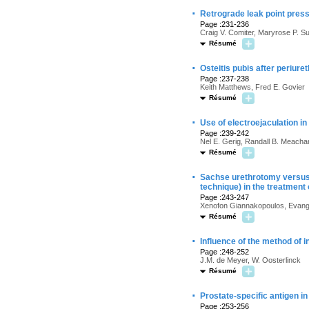
·
Retrograde leak point press
Page :231-236
Craig V. Comiter, Maryrose P. Su
Résumé
·
Osteitis pubis after periuret
Page :237-238
Keith Matthews, Fred E. Govier
Résumé
·
Use of electroejaculation in
Page :239-242
Nel E. Gerig, Randall B. Meacha
Résumé
·
Sachse urethrotomy versus e
technique) in the treatment 
Page :243-247
Xenofon Giannakopoulos, Evange
Résumé
·
Influence of the method of i
Page :248-252
J.M. de Meyer, W. Oosterlinck
Résumé
·
Prostate-specific antigen i
Page :253-256