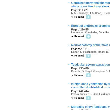
·
Combined hormono/chemother
study of orchiectomy alone
Page :411-420
R.A. Janknegt, T.A. Boon, C. va
Résumé
·
Effect of antifreeze protei
Page :421-425
Homayoon Koushafar, Boris Rub
Résumé
·
Neuroanatomy of the male 
Page :426-434
Robert S. Hollabaugh, Roger R. 
Résumé
·
Testicular sperm extraction
Page :435-440
Peter N. Schlegel, Gianpiero D.
Résumé
·
Is high-dose yohimbine hydr
controlled double-blind cro
Page :441-444
Pekka Kunelius, Jukka Häkkinen
Résumé
·
Morbidity of dysfunctional