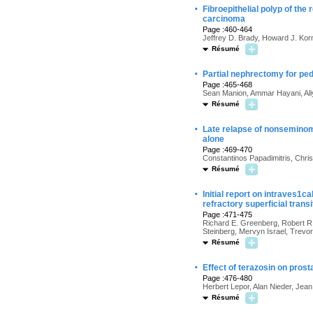
·
Fibroepithelial polyp of the 
carcinoma
Page :460-464
Jeffrey D. Brady, Howard J. Ko
Résumé
·
Partial nephrectomy for ped
Page :465-468
Sean Manion, Ammar Hayani, Ali
Résumé
·
Late relapse of nonseminom
alone
Page :469-470
Constantinos Papadimitris, Chri
Résumé
·
Initial report on intraves1ca
refractory superficial trans
Page :471-475
Richard E. Greenberg, Robert R.
Steinberg, Mervyn Israel, Trevo
Résumé
·
Effect of terazosin on pros
Page :476-480
Herbert Lepor, Alan Nieder, Jean
Résumé