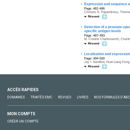
·
Expression and sequence an
Page :481-486
Christos N. Papandreou, Thomas
Résumé
·
Detection of a prostate-spec
specific antigen levels
Page :487-493
M. Cristine Charlesworth, Charl
Résumé
·
Localization and expression
Page :494-500
Jay I. Sandlow, Huai-Liang Feng
Résumé
ACCÈS RAPIDES
DOMAINES
TRAITÉS EMC
REVUES
LIVRES
NOS FORMULES D'AB
MON COMPTE
CRÉER UN COMPTE