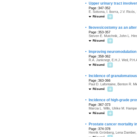
·
Upper urinary tract involve
Page :347-352
E. Solsona, I. Iborra, J.V. Ricó
Résumé
·
Ileovesicostomy as an alter
Page :353-357
Steven E. Mutchnik, John L. Hin
Résumé
·
Improving neuromodulation t
Page :358-362
R.A. Janknegt, E.H.J. Weil, P.H
Résumé
·
Incidence of granulomatous p
Page :363-366
Paul D. Lafontaine, Benton R. 
Résumé
·
Incidence of high-grade pro
Page :367-373
Marcia L. Wills, Ulrike M. Hamper
Résumé
·
Prostate cancer mortality i
Page :374-378
Henrik Grönberg, Lena Damber,