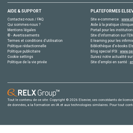
AIDE & SUPPORT
PLATEFORMES ELSE
Contactez-nous / FAQ
Site e-commerce :
www.el
Qui sommes-nous ?
Aide à la pratique clinique
Mentions légales
Portail pour les institution
© - Avertissements
Site d'information sur l'E
Termes et conditions d'utilisation
E-learning pour les infirmi
Politique rédactionnelle
Bibliothèque d'e-books Els
Politique publicitaire
Blog special IFSI :
www.gen
Cookie settings
Suivez notre actualité sur
Politique de la vie privée
Site d'emploi en santé :
e
Tout le contenu de ce site: Copyright © 2026 Elsevier, ses concédants de licence e
de données, a la formation en IA et aux technologies similaires. Pour tout con