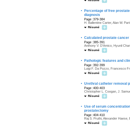
Résumé
·
Percentage of free prostate
diagnosis
Page :379-384
H. Ballentine Carter, Alan W. Par
Résumé
·
Calculated prostate cancer 
Page :385-391
Anthony V. D'Amico, Hyunil Chan
Résumé
·
Pathologic features and cl
Page :392-399
Luigi F. Da Pozzo, Francesco Fr
Résumé
·
Urethral catheter removal p
Page :400-403
Christopher L. Coogan, J. Samuel
Résumé
·
Use of serum concentration 
prostatectomy
Page :404-410
Raj S. Pruthi, Alexander Haese,
Résumé