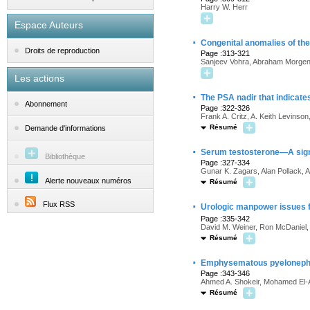
Harry W. Herr
Espace Auteurs
·
Congenital anomalies of the
Droits de reproduction
Page :313-321
Sanjeev Vohra, Abraham Morgen
Les actions
·
The PSA nadir that indicates
Abonnement
Page :322-326
Frank A. Critz, A. Keith Levinson,
Résumé
Demande d'informations
·
Serum testosterone—A signif
Bibliothèque
Page :327-334
Gunar K. Zagars, Alan Pollack,
Alerte nouveaux numéros
Résumé
·
Flux RSS
Urologic manpower issues f
Page :335-342
David M. Weiner, Ron McDaniel,
Résumé
·
Emphysematous pyelonephri
Page :343-346
Ahmed A. Shokeir, Mohamed El-A
Résumé