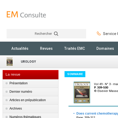
Rechercher
Service C
Rechercher
Actualités
Revues
Traités EMC
Domaines
UROLOGY
La revue
SOMMAIRE
Présentation
Vol 49 - N° 3 - ma
P. 309-500
© Elsevier Mass
Dernier numéro
Articles en prépublication
Archives
·
Does current chemotherapy 
Numéros thématiques
Page :309-312