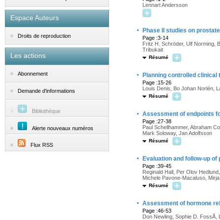
Lennart Andersson
Espace Auteurs
·
Phase II studies on prostat
Droits de reproduction
Page :3-14
Fritz H. Schröder, Ulf Norming,
Tribukait
Les actions
Résumé
·
Abonnement
Planning controlled clinical t
Page :15-26
Louis Denis, Bo Johan Norlén, L
Demande d'informations
Résumé
Bibliothèque
·
Assessment of endpoints for 
Page :27-38
Paul Schellhammer, Abraham Co
Alerte nouveaux numéros
Mark Soloway, Jan Adolfsson
Résumé
Flux RSS
·
Evaluation and follow-up of 
Page :39-45
Reginald Hall, Per Olov Hedlund
Michele Pavone-Macaluso, Mirja 
Résumé
·
Assessment of hormone ref
Page :46-53
Don Newling, Sophie D. FossÅ,