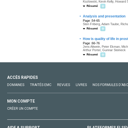
Kozlowski, Kevin Kelly, Howard 
Résumé
·
Analysis and presentation
Page :54-65
Sten Friberg, Adam Taube, Richa
Résumé
·
How is quality of life in p
Page :66-76
Jens Altwein, Peter Ekman, Mich
Arthur Porter, Gunnar Steineck
Résumé
ACCÈS RAPIDES
DOMAINES
TRAITÉS EMC
REVUES
LIVRES
NOS FORMULES D'AB
MON COMPTE
CRÉER UN COMPTE
AIDE & SUPPORT
PLATEFORMES ELSE