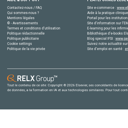
Contactez-nous / FAQ
Site e-commerce :
www.el
Qui sommes-nous ?
Aide à la pratique clinique
Mentions légales
Portail pour les institution
© - Avertissements
Site d'information sur l'E
Termes et conditions d'utilisation
E-learning pour les infirmi
Politique rédactionnelle
Bibliothèque d'e-books Els
Politique publicitaire
Blog special IFSI :
www.gen
Cookie settings
Suivez notre actualité sur
Politique de la vie privée
Site d'emploi en santé :
e
Tout le contenu de ce site: Copyright © 2026 Elsevier, ses concédants de licence e
de données, a la formation en IA et aux technologies similaires. Pour tout con