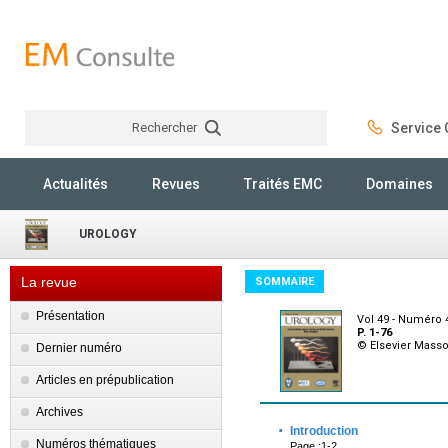
Rechercher
Service C
Rechercher
Actualités
Revues
Traités EMC
Domaines
UROLOGY
La revue
SOMMAIRE
Présentation
Vol 49 - Numéro 4
P. 1-76
© Elsevier Mass
Dernier numéro
Articles en prépublication
Archives
·
Introduction
Numéros thématiques
Page :1-2