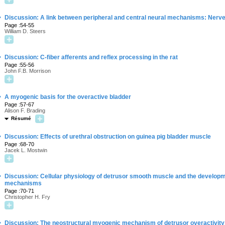
·
Discussion: A link between peripheral and central neural mechanisms: Nerve
Page :54-55
William D. Steers
·
Discussion: C-fiber afferents and reflex processing in the rat
Page :55-56
John F.B. Morrison
·
A myogenic basis for the overactive bladder
Page :57-67
Alison F. Brading
Résumé
·
Discussion: Effects of urethral obstruction on guinea pig bladder muscle
Page :68-70
Jacek L. Mostwin
·
Discussion: Cellular physiology of detrusor smooth muscle and the developmen
mechanisms
Page :70-71
Christopher H. Fry
·
Discussion: The neostructural myogenic mechanism of detrusor overactivity