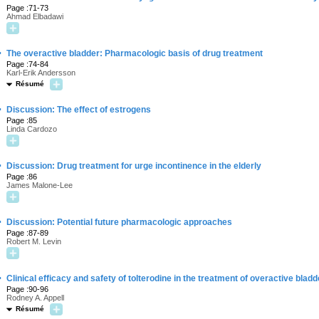
Page :71-73
Ahmad Elbadawi
·
The overactive bladder: Pharmacologic basis of drug treatment
Page :74-84
Karl-Erik Andersson
Résumé
·
Discussion: The effect of estrogens
Page :85
Linda Cardozo
·
Discussion: Drug treatment for urge incontinence in the elderly
Page :86
James Malone-Lee
·
Discussion: Potential future pharmacologic approaches
Page :87-89
Robert M. Levin
·
Clinical efficacy and safety of tolterodine in the treatment of overactive blad
Page :90-96
Rodney A. Appell
Résumé