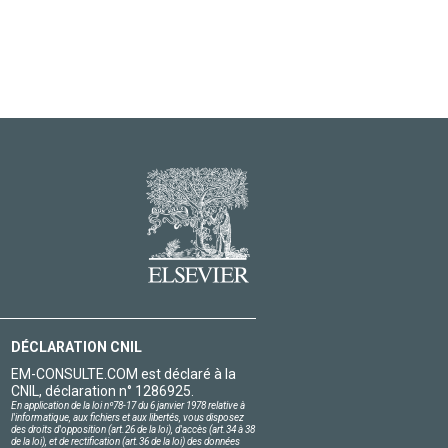
DÉCLARATION CNIL
EM-CONSULTE.COM est déclaré à la
CNIL, déclaration n° 1286925.
En application de la loi nº78-17 du 6 janvier 1978 relative à
l'informatique, aux fichiers et aux libertés, vous disposez
des droits d'opposition (art.26 de la loi), d'accès (art.34 à 38
de la loi), et de rectification (art.36 de la loi) des données