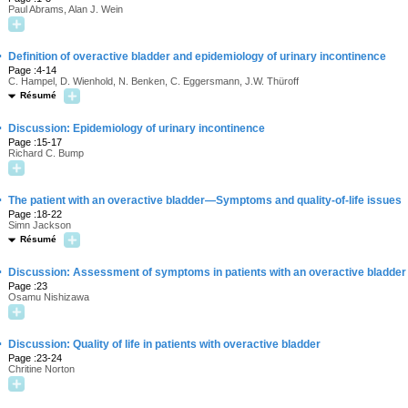
Paul Abrams, Alan J. Wein
·
Definition of overactive bladder and epidemiology of urinary incontinence
Page :4-14
C. Hampel, D. Wienhold, N. Benken, C. Eggersmann, J.W. Thüroff
Résumé
·
Discussion: Epidemiology of urinary incontinence
Page :15-17
Richard C. Bump
·
The patient with an overactive bladder—Symptoms and quality-of-life issues
Page :18-22
Simn Jackson
Résumé
·
Discussion: Assessment of symptoms in patients with an overactive bladder
Page :23
Osamu Nishizawa
·
Discussion: Quality of life in patients with overactive bladder
Page :23-24
Chritine Norton