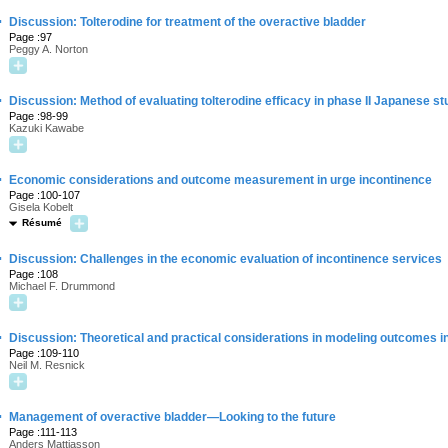
·
Discussion: Tolterodine for treatment of the overactive bladder
Page :97
Peggy A. Norton
·
Discussion: Method of evaluating tolterodine efficacy in phase II Japanese st
Page :98-99
Kazuki Kawabe
·
Economic considerations and outcome measurement in urge incontinence
Page :100-107
Gisela Kobelt
Résumé
·
Discussion: Challenges in the economic evaluation of incontinence services
Page :108
Michael F. Drummond
·
Discussion: Theoretical and practical considerations in modeling outcomes i
Page :109-110
Neil M. Resnick
·
Management of overactive bladder—Looking to the future
Page :111-113
Anders Mattiasson