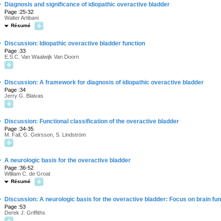
·
Diagnosis and significance of idiopathic overactive bladder
Page :25-32
Walter Artibani
Résumé
·
Discussion: Idiopathic overactive bladder function
Page :33
E.S.C. Van Waalwijk Van Doorn
·
Discussion: A framework for diagnosis of idiopathic overactive bladder
Page :34
Jerry G. Blaivas
·
Discussion: Functional classification of the overactive bladder
Page :34-35
M. Fall, G. Geirsson, S. Lindström
·
A neurologic basis for the overactive bladder
Page :36-52
William C. de Groat
Résumé
·
Discussion: A neurologic basis for the overactive bladder: Focus on brain fun
Page :53
Derek J. Griffiths