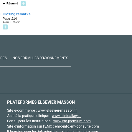
Résumé
·
Closing remarks
Page :114
Alan J. Wein
VRES
NOS FORMULES D'ABONNEMENTS
PLATEFORMES ELSEVIER MASSON
Site e-commerce :
www.elsevier-masson.fr
Aide à la pratique clinique :
www.clinicalkey.fr
Portail pour les institutions :
www.em-premium.com
Site d'information sur l'EMC :
emc-info.em-consulte.com
E-learning pour les infirmier(e)s :
pratique-infirmiere.com