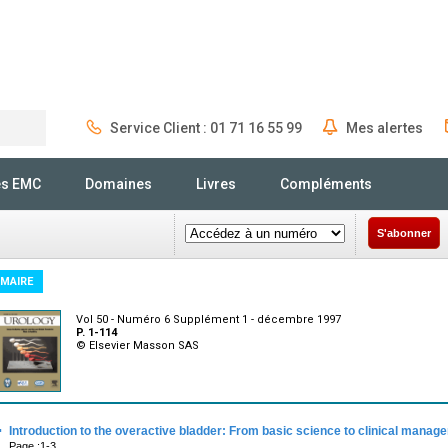
Service Client : 01 71 16 55 99
Mes alertes
Rechercher
és EMC
Domaines
Livres
Compléments
S'abonner
MAIRE
Vol 50 - Numéro 6 Supplément 1 - décembre 1997
P. 1-114
© Elsevier Masson SAS
·
Introduction to the overactive bladder: From basic science to clinical manag
Page :1-3