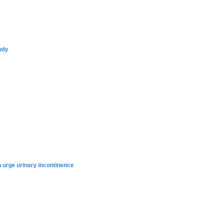
udy
n urge urinary incontinence