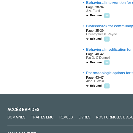
·
Behavioral intervention for
Page :30-34
J.A. Fantl
Résumé
·
Biofeedback for community-d
Page :35-39
Christopher K. Payne
Résumé
·
Behavioral modification for 
Page :40-42
Pat D. O'Donnell
Résumé
·
Pharmacologic options for 
Page :43-47
Alan J. Wein
Résumé
ACCÈS RAPIDES
DOMAINES
TRAITÉS EMC
REVUES
LIVRES
NOS FORMULES D'AB