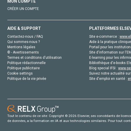
MON COMPTE
CRÉER UN COMPTE
AIDE & SUPPORT
PLATEFORMES ELSE
Contactez-nous / FAQ
Site e-commerce :
www.el
Qui sommes-nous ?
Aide à la pratique clinique
Mentions légales
Portail pour les institution
© - Avertissements
Site d'information sur l'E
Termes et conditions d'utilisation
E-learning pour les infirmi
Politique rédactionnelle
Bibliothèque d'e-books Els
Politique publicitaire
Blog special IFSI :
www.gen
Cookie settings
Suivez notre actualité sur
Politique de la vie privée
Site d'emploi en santé :
e
Tout le contenu de ce site: Copyright © 2026 Elsevier, ses concédants de licence e
de données, a la formation en IA et aux technologies similaires. Pour tout con