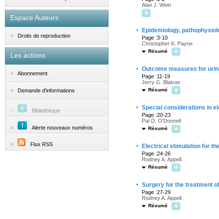
Alan J. Wein
Espace Auteurs
·
Epidemiology, pathophysiolo
Droits de reproduction
Page :3-10
Christopher K. Payne
Résumé
Les actions
·
Outcome measures for urin
Abonnement
Page :11-19
Jerry G. Blaivas
Résumé
Demande d'informations
·
Special considerations in el
Bibliothèque
Page :20-23
Pat D. O'Donnell
Alerte nouveaux numéros
Résumé
·
Flux RSS
Electrical stimulation for t
Page :24-26
Rodney A. Appell
Résumé
·
Surgery for the treatment o
Page :27-29
Rodney A. Appell
Résumé