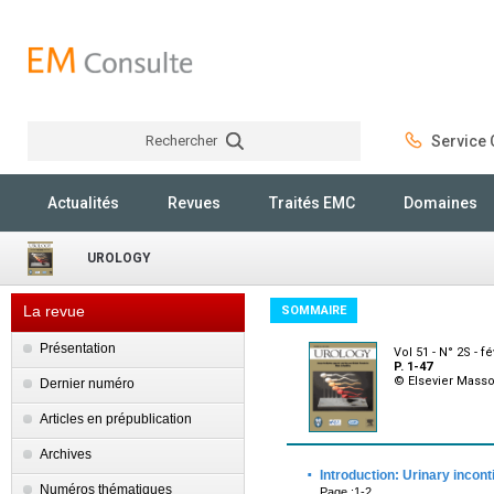
Rechercher
Service C
Rechercher
Actualités
Revues
Traités EMC
Domaines
UROLOGY
La revue
SOMMAIRE
Présentation
Vol 51 - N° 2S - f
P. 1-47
© Elsevier Mass
Dernier numéro
Articles en prépublication
Archives
·
Introduction: Urinary incon
Numéros thématiques
Page :1-2