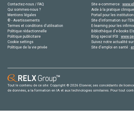
Contactez-nous / FAQ
Site e-commerce :
www.el
Qui sommes-nous ?
Aide à la pratique clinique
Mentions légales
Portail pour les institution
© - Avertissements
Site d'information sur l'E
Termes et conditions d'utilisation
E-learning pour les infirmi
Politique rédactionnelle
Bibliothèque d'e-books Els
Politique publicitaire
Blog special IFSI :
www.gen
Cookie settings
Suivez notre actualité sur
Politique de la vie privée
Site d'emploi en santé :
e
Tout le contenu de ce site: Copyright © 2026 Elsevier, ses concédants de licence e
de données, a la formation en IA et aux technologies similaires. Pour tout con