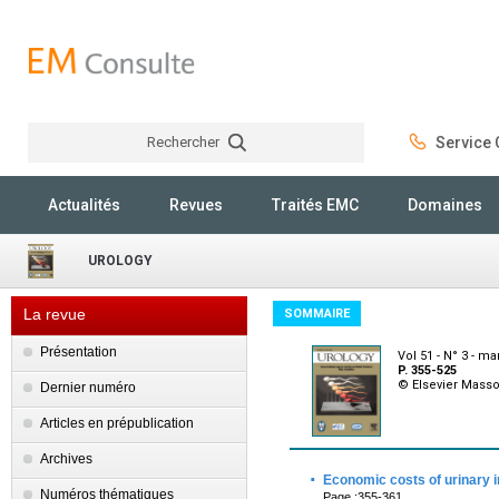
Rechercher
Service C
Rechercher
Actualités
Revues
Traités EMC
Domaines
UROLOGY
La revue
SOMMAIRE
Présentation
Vol 51 - N° 3 - ma
P. 355-525
© Elsevier Mass
Dernier numéro
Articles en prépublication
Archives
·
Economic costs of urinary 
Numéros thématiques
Page :355-361