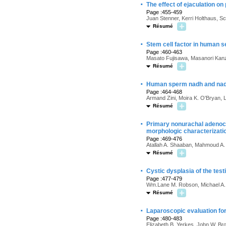
·
The effect of ejaculation on
Page :455-459
Juan Stenner, Kerri Holthaus, S
Résumé
·
Stem cell factor in human 
Page :460-463
Masato Fujisawa, Masanori Kanz
Résumé
·
Human sperm nadh and nadph
Page :464-468
Armand Zini, Moira K. O'Bryan, L
Résumé
·
Primary nonurachal adenocar
morphologic characterizati
Page :469-476
Atallah A. Shaaban, Mahmoud A. 
Résumé
·
Cystic dysplasia of the test
Page :477-479
Wm.Lane M. Robson, Michael A. 
Résumé
·
Laparoscopic evaluation for 
Page :480-483
Elizabeth B. Yerkes, John W. B