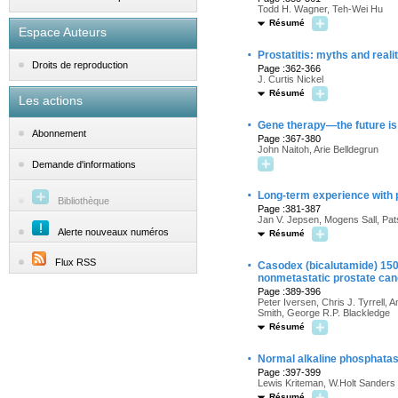
Todd H. Wagner, Teh-Wei Hu
Résumé
Espace Auteurs
·
Prostatitis: myths and reali
Droits de reproduction
Page :362-366
J. Curtis Nickel
Résumé
Les actions
·
Gene therapy—the future is h
Abonnement
Page :367-380
John Naitoh, Arie Belldegrun
Demande d'informations
·
Long-term experience with pe
Bibliothèque
Page :381-387
Jan V. Jepsen, Mogens Sall, Pa
Alerte nouveaux numéros
Résumé
·
Flux RSS
Casodex (bicalutamide) 150
nonmetastatic prostate canc
Page :389-396
Peter Iversen, Chris J. Tyrrell,
Smith, George R.P. Blackledge
Résumé
·
Normal alkaline phosphatase
Page :397-399
Lewis Kriteman, W.Holt Sanders
Résumé