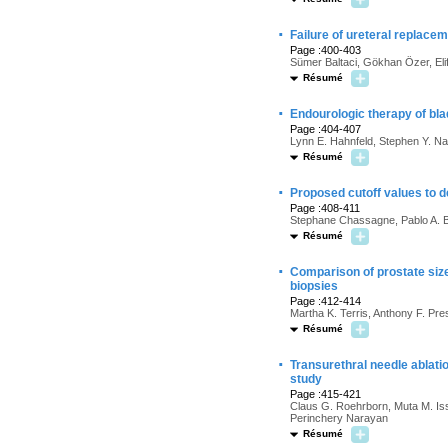
·
Failure of ureteral replacem
Page :400-403
Sümer Baltaci, Gökhan Özer, Eli
Résumé
·
Endourologic therapy of bla
Page :404-407
Lynn E. Hahnfeld, Stephen Y. Na
Résumé
·
Proposed cutoff values to d
Page :408-411
Stephane Chassagne, Pablo A. B
Résumé
·
Comparison of prostate size
biopsies
Page :412-414
Martha K. Terris, Anthony F. Pr
Résumé
·
Transurethral needle ablatio
study
Page :415-421
Claus G. Roehrborn, Muta M. Is
Perinchery Narayan
Résumé