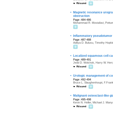
Résumé
·
Magnetic resonance urograph
obstruction
Page :484-486
Mohammad R. Mostafavi, Pottuma
·
Inflammatory pseudotumor o
Page :487-488
Aditya D. Bulusu, Timothy Hopki
·
Localized squamous cell ca
Page :489-491
Jedd D. Wolchok, Harry W. Herr,
Résumé
·
Urologic management of con
Page :492-494
Bruce L. Slaughenhoupt, F.Frank
Résumé
·
Malignant osteoclast-like gi
Page :495-498
Kevin N. Heller, Michael J. Man
Résumé