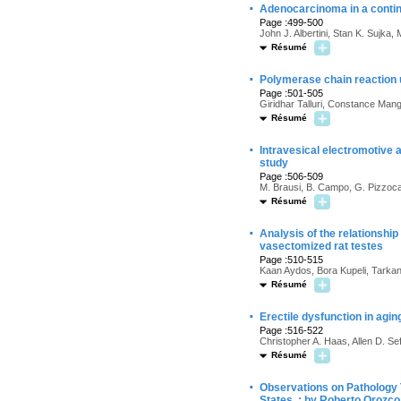
·
Adenocarcinoma in a contine
Page :499-500
John J. Albertini, Stan K. Sujka
Résumé
·
Polymerase chain reaction u
Page :501-505
Giridhar Talluri, Constance Man
Résumé
·
Intravesical electromotive a
study
Page :506-509
M. Brausi, B. Campo, G. Pizzocar
Résumé
·
Analysis of the relationship
vasectomized rat testes
Page :510-515
Kaan Aydos, Bora Kupeli, Tarkan
Résumé
·
Erectile dysfunction in agin
Page :516-522
Christopher A. Haas, Allen D. S
Résumé
·
Observations on Pathology T
States, : by Roberto Orozco,