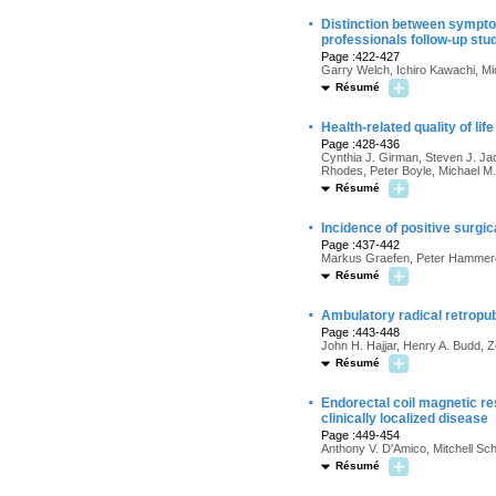
·
Distinction between symptoms
professionals follow-up stu
Page :422-427
Garry Welch, Ichiro Kawachi, Mic
Résumé
·
Health-related quality of li
Page :428-436
Cynthia J. Girman, Steven J. Ja
Rhodes, Peter Boyle, Michael M.
Résumé
·
Incidence of positive surgi
Page :437-442
Markus Graefen, Peter Hammerer
Résumé
·
Ambulatory radical retropu
Page :443-448
John H. Hajjar, Henry A. Budd,
Résumé
·
Endorectal coil magnetic re
clinically localized disease
Page :449-454
Anthony V. D'Amico, Mitchell Sc
Résumé