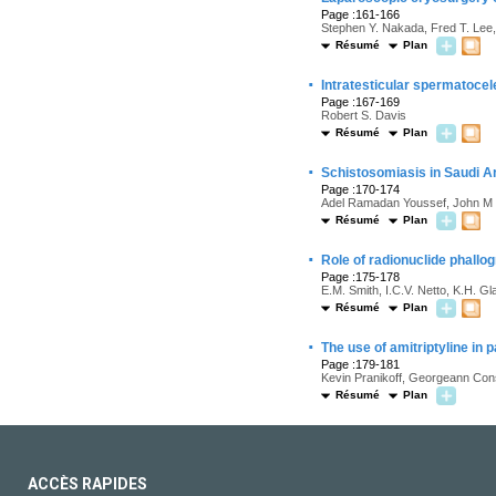
Page :161-166
Stephen Y. Nakada, Fred T. Le
Résumé
Plan
·
Intratesticular spermatocel
Page :167-169
Robert S. Davis
Résumé
Plan
·
Schistosomiasis in Saudi Ar
Page :170-174
Adel Ramadan Youssef, John M 
Résumé
Plan
·
Role of radionuclide phallo
Page :175-178
E.M. Smith, I.C.V. Netto, K.H. Gl
Résumé
Plan
·
The use of amitriptyline in 
Page :179-181
Kevin Pranikoff, Georgeann Con
Résumé
Plan
ACCÈS RAPIDES