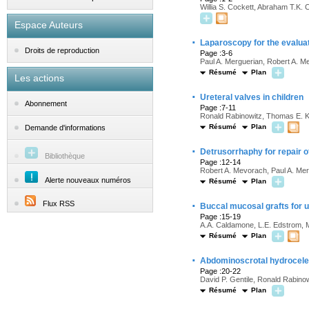
Willia S. Cockett, Abraham T.K. 
Espace Auteurs
·
Laparoscopy for the evalua
Droits de reproduction
Page :3-6
Paul A. Merguerian, Robert A. M
Résumé
Plan
Les actions
·
Ureteral valves in children
Abonnement
Page :7-11
Ronald Rabinowitz, Thomas E. K
Résumé
Plan
Demande d'informations
·
Detrusorrhaphy for repair of
Bibliothèque
Page :12-14
Robert A. Mevorach, Paul A. Mer
Alerte nouveaux numéros
Résumé
Plan
·
Flux RSS
Buccal mucosal grafts for u
Page :15-19
A.A. Caldamone, L.E. Edstrom, M
Résumé
Plan
·
Abdominoscrotal hydrocele 
Page :20-22
David P. Gentile, Ronald Rabinow
Résumé
Plan