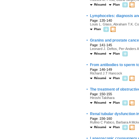
Résumé
Plan
·
Lymphoceles: diagnosis and
Page :135-140
Louis L. Glass, Abraham T.K. Co
Plan
·
Granins and prostate cance
Page :141-145
Leonard J. Deftos, Per-Anders
Résumé
Plan
·
From antibodies to sperm to
Page :146-149
Richard J.T Hancock
Résumé
Plan
·
The treatment of obstructiv
Page :150-155
Hiroshi Takihara
Résumé
Plan
·
Renal tubular dysfunction in
Page :156-160
Rufino C Pabico, Barbara A Mc
Résumé
Plan
·
Laparoscopic cryosurgery of