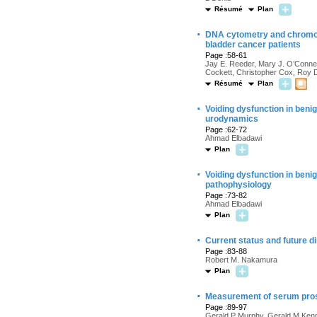
Résumé
Plan
·
DNA cytometry and chromo
bladder cancer patients
Page :58-61
Jay E. Reeder, Mary J. O’Connel
Cockett, Christopher Cox, Roy 
Résumé
Plan
·
Voiding dysfunction in beni
urodynamics
Page :62-72
Ahmad Elbadawi
Plan
·
Voiding dysfunction in benig
pathophysiology
Page :73-82
Ahmad Elbadawi
Plan
·
Current status and future d
Page :83-88
Robert M. Nakamura
Plan
·
Measurement of serum prost
Page :89-97
Gerald P Murphy, Gerald M Kenny