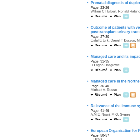
·
Prenatal diagnosis of duple
Page :23-26
William C Hulbert, Ronald Rabin
Résumé
Plan
·
Outcome of patients with ves
posttransplant urinary tract
Page :27-30
Erdal Erturk, Daniel T Burzon, M
Résumé
Plan
·
Managed care and its impa
Page :31-35
H.Logan Holtgrewe
Résumé
Plan
·
Managed care in the Northe
Page :36-40
Michael A. Russo
Résumé
Plan
·
Relevance of the immune sys
Page :41-49
A.M.E. Nouri, M.O. Symes
Résumé
Plan
·
European Organization for 
Page :50-57
L Denis