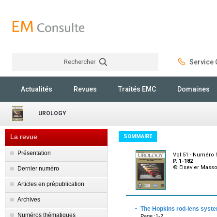
Rechercher
Service C
Rechercher
Actualités
Revues
Traités EMC
Domaines
UROLOGY
La revue
SOMMAIRE
Présentation
Vol 51 - Numéro 
P. 1-182
© Elsevier Mass
Dernier numéro
Articles en prépublication
Archives
·
The Hopkins rod-lens system
Numéros thématiques
Page :1-2