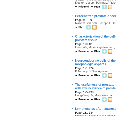
Klocker, Joseph Pointner, A Re
Résumé
Plan
·
Percent free prostate-specif
Page :98-109
Mario C Beduschi, Joseph E Oes
Plan
·
Characterization of the cel
prostate tissue
Page :110-120
Guan Wu, Masatsugu Iwamura, P.
Résumé
Plan
·
Neuroendocrine cells of the
morphologic aspects
Page :121-124
P.Anthony Di Sant’Agnese
Résumé
Plan
·
The usefulness of prostate-
with low incidence of prost
Page :125-130
Hong-Jeng Yu, Ming-Kuen Lai
Résumé
Plan
·
Lymphoceles after laparosc
Page :131-134
Russell M. Freid, David Siegel, 