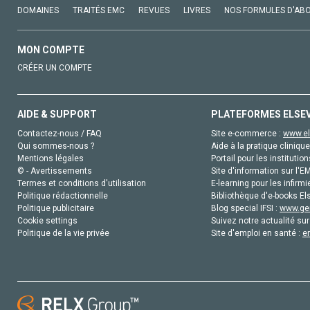
DOMAINES
TRAITÉS EMC
REVUES
LIVRES
NOS FORMULES D'AB
MON COMPTE
CRÉER UN COMPTE
AIDE & SUPPORT
PLATEFORMES ELSE
Contactez-nous / FAQ
Site e-commerce :
www.el
Qui sommes-nous ?
Aide à la pratique clinique
Mentions légales
Portail pour les institution
© - Avertissements
Site d'information sur l'E
Termes et conditions d'utilisation
E-learning pour les infirmi
Politique rédactionnelle
Bibliothèque d'e-books Els
Politique publicitaire
Blog special IFSI :
www.gen
Cookie settings
Suivez notre actualité sur
Politique de la vie privée
Site d'emploi en santé :
e