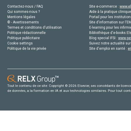
Contactez-nous / FAQ
Site e-commerce :
www.el
Qui sommes-nous ?
Aide à la pratique clinique
Mentions légales
Portail pour les institution
© - Avertissements
Site d'information sur l'E
Termes et conditions d'utilisation
E-learning pour les infirmi
Politique rédactionnelle
Bibliothèque d'e-books Els
Politique publicitaire
Blog special IFSI :
www.gen
Cookie settings
Suivez notre actualité sur
Politique de la vie privée
Site d'emploi en santé :
e
Tout le contenu de ce site: Copyright © 2026 Elsevier, ses concédants de licence e
de données, a la formation en IA et aux technologies similaires. Pour tout con