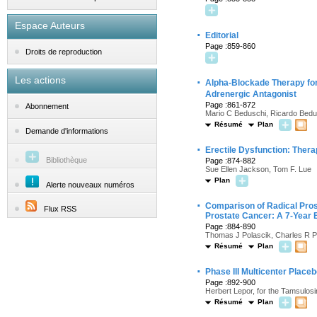
Espace Auteurs
·
Editorial
Page :859-860
Droits de reproduction
Les actions
·
Alpha-Blockade Therapy for
Adrenergic Antagonist
Page :861-872
Abonnement
Mario C Beduschi, Ricardo Bedu
Résumé
Plan
Demande d'informations
·
Erectile Dysfunction: Ther
Bibliothèque
Page :874-882
Sue Ellen Jackson, Tom F. Lue
Plan
Alerte nouveaux numéros
·
Comparison of Radical Prost
Flux RSS
Prostate Cancer: A 7-Year 
Page :884-890
Thomas J Polascik, Charles R 
Résumé
Plan
·
Phase III Multicenter Place
Page :892-900
Herbert Lepor, for the Tamsulosi
Résumé
Plan