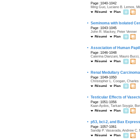
Page :1040-1042
Ming Guo, Luciano B. Lemos, Mit
Résumé
Plan
·
Seminoma with Isolated Cen
Page :1043-1045
John R. Mackey, Peter Venner
Résumé
Plan
·
Association of Human Papil
Page :1046-1048
Caterina Dianzani, Mauro Bucci,
Résumé
Plan
·
Renal Medullary Carcinoma in
Page :1049-1050
Christopher L. Coogan, Charles
Résumé
Plan
·
Testicular Effects of Vase
Page :1051-1056
Kaan Aydos, Tarkan Soygür, Bora
Résumé
Plan
·
p53, bcl-2, and Bax Express
Page :1057-1061
Sandip P. Vasavada, Andrew C. 
Résumé
Plan