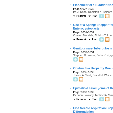
·
Placement of a Bladder Nec
Page :1027-1030
Ira J. Kohn, Rohinton K. Balsar
Résumé
Plan
·
Use of a Sponge Stopper fo
Enterocystoplasty
Page :1031-1032
Osamu Muraishi, Akihiko Tokue
Résumé
Plan
·
Genitourinary Tuberculosis
Page :1033-1034
Stephen G. Weiss, John V. Kryge
·
Obstructive Uropathy Due to
Page :1035-1036
James A. Saidi, David M. Weiner
·
Epithelioid Leiomyoma of t
Page :1037-1039
Deanna Soloway, Michael A. Simo
Résumé
Plan
·
Fine Needle Aspiration Biop
Differentiation