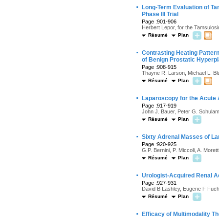
·
Long-Term Evaluation of Tam
Phase III Trial
Page :901-906
Herbert Lepor, for the Tamsulosi
Résumé
Plan
·
Contrasting Heating Patter
of Benign Prostatic Hyperpl
Page :908-915
Thayne R. Larson, Michael L. Blut
Résumé
Plan
·
Laparoscopy for the Acute 
Page :917-919
John J. Bauer, Peter G. Schulam
Résumé
Plan
·
Sixty Adrenal Masses of L
Page :920-925
G.P. Bernini, P. Miccoli, A. Moretti
Résumé
Plan
·
Urologist-Acquired Renal 
Page :927-931
David B Lashley, Eugene F Fuc
Résumé
Plan
·
Efficacy of Multimodality 