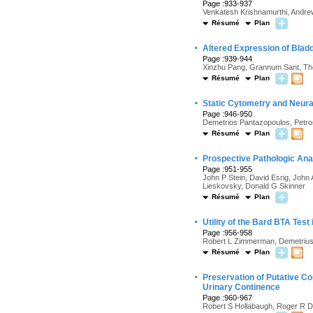
Page :933-937
Venkatesh Krishnamurthi, Andr
Résumé
Plan
·
Altered Expression of Bladde
Page :939-944
Xinzhu Pang, Grannum Sant, Th
Résumé
Plan
·
Static Cytometry and Neura
Page :946-950
Demetrios Pantazopoulos, Petros
Résumé
Plan
·
Prospective Pathologic Ana
Page :951-955
John P Stein, David Esrig, Joh
Lieskovsky, Donald G Skinner
Résumé
Plan
·
Utility of the Bard BTA Test
Page :956-958
Robert L Zimmerman, Demetrius
Résumé
Plan
·
Preservation of Putative C
Urinary Continence
Page :960-967
Robert S Hollabaugh, Roger R D