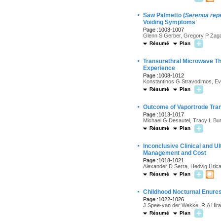
·
Saw Palmetto (
Serenoa rep
Voiding Symptoms
Page :1003-1007
Glenn S Gerber, Gregory P Zaga
Résumé
Plan
·
Transurethral Microwave Th
Experience
Page :1008-1012
Konstantinos G Stravodimos, Eva
Résumé
Plan
·
Outcome of Vaportrode Tran
Page :1013-1017
Michael G Desautel, Tracy L Burn
Résumé
Plan
·
Inconclusive Clinical and U
Management and Cost
Page :1018-1021
Alexander D Serra, Hedvig Hrica
Résumé
Plan
·
Childhood Nocturnal Enures
Page :1022-1026
J Spee-van der Wekke, R.A Hira
Résumé
Plan