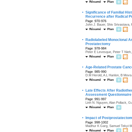
Résumé
Plan
·
Significance of Familial His
Recurrence after Radical 
Page :970-976
John J. Bauer, Shiv Srivastava,
Résumé
Plan
·
Radiolabeled Monoclonal An
Prostatectomy
Page :978-984
Peter E Levesque, Peter T Nieh,
Résumé
Plan
·
Age-Related Prostate Canc
Page :985-990
D.M Herold, A.L Hanlon, B Mov
Résumé
Plan
·
Late Effects After Radioth
Assessment Questionnaire
Page :991-997
Linh N. Nguyen, Alan Pollack, G
Résumé
Plan
·
Impact of Postprostatectom
Page :998-1002
Madhur K Garg, Samuel Tekyi-Me
Résumé
Plan