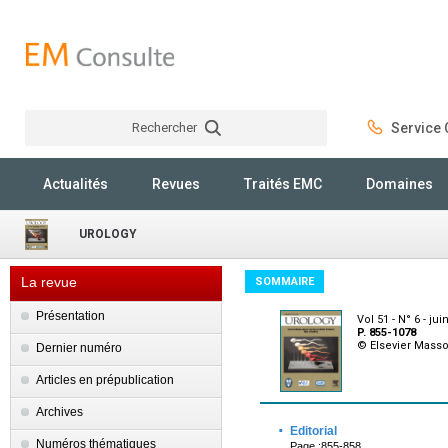
Rechercher
Service C
Rechercher
Actualités
Revues
Traités EMC
Domaines
UROLOGY
La revue
SOMMAIRE
Présentation
Vol 51 - N° 6 - jui
P. 855-1078
© Elsevier Mass
Dernier numéro
Articles en prépublication
Archives
·
Editorial
Numéros thématiques
Page :855-858